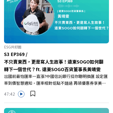
的應對姿態，以及在緊湊的職場節奏中，修煉安頓心法！
🔺你的自我價值，難道只能由考績和主管來決定？ 🔺你或
你的同事，正在用哪種「不一致」的姿態應對壓力？ 🔺如
何在中高壓的「三明治主管」困境中全身而退？ 主持人／
遠見雜誌總編輯 林讓均 與談人／薩提爾模式溝通引導師、
作者 李崇義、謝佳芸 +++++ 🫧清除腦袋的盲點，也順手理
清生活的雜亂。 點開看質感養成術>>
ESG共好圈
https://gvmkt.pse.is/9al3px ✨關注《遠見》更多的社群：
S3 EP369 /
LINE：https://reurl.cc/A4ELQp IG：
不只賣東西，更是寫人生故事！遠東SOGO如何翻
https://bit.ly/3AjBWNV YT：https://bit.ly/38jNi9k
轉下一個世代？ft. 遠東SOGO百貨董事長黃晴雯
Powered by Firstory Hosting
出國前最怕匯率一直漲?中國信託銀行挺你聰明換匯 設定匯
率到價智慧通知，匯率相對低點不錯過 再領優惠券享美金
最高減3分等優惠 立即設定： https://fstry.pse.is/9d7lr7
47:42
投資外幣如幣別轉換可能產生匯兌損失，應評估涉及自身情
況審慎投資。 完整注意事項詳見網站資訊。 —— 以上為
Firstory Podcast 廣告 —— 在永續減碳、綠色消費與友善