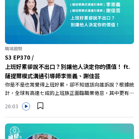
運動便利店」？ 🔺運動如何落實最貼心的「女性專屬、零
壓力」空間？ 🔺對抗肌少症、預防高齡化！驚豔醫學界的
「社會處方」 🔺超高加盟成功率！為無數女性圓夢的「女
力互助與微型創業平台」 主持人／遠見雜誌副社長兼遠見
智庫總編輯 李建興 與談人／可爾姿Curves台灣執行長 林宏
遠 +++++ 🫧清除腦袋的盲點，也順手理清生活的雜亂。 點
職場趨勢
開看質感養成術>> https://gvmkt.pse.is/9al3px ✨關注
S3 EP370 /
《遠見》更多的社群： LINE：https://reurl.cc/A4ELQp
上班好累卻說不出口？別讓他人決定你的價值！ ft.
IG：https://bit.ly/3AjBWNV YT：https://bit.ly/38jNi9k
薩提爾模式溝通引導師李崇義、謝佳芸
Powered by Firstory Hosting
你是不是也常覺得上班好累，卻不知道該向誰訴說？根據統
計，全球有高達七成的上班族正面臨職業倦怠，其中更有三
成默默承受著「沉默的倦怠」。當主管的期待、同儕的競爭
26:03
與承上啟下的壓力成為日常，身在職場的我們該如何停止無
止境的自我懷疑，在人際風暴中找回安頓內心的力量？ 本
集《遠見ON AIR》邀請新書《透視職場冰山》作者、薩提
爾模式溝通引導師李崇義與謝佳芸，教你如何看穿職場底層