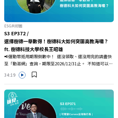
通引導師、天下文化新書《透視職場冰山》作者李崇義與謝
佳芸老師，帶你透過「冰山理論」拆解職場上的對立與衝
突，學會用「好奇」代替「批判」。即使在變動快速的AI時
代，也能幫自己打造不被成敗輕易定義的強韌自我。 🔺 職
ESG共好圈
場衝突與霸凌從何而來？🔺 如何用「冰山對話」看穿主管
S3 EP372 /
焦慮，將對立化為合作？🔺 怎麼做到「好奇少一點、批判
選擇樹德一舉數得！樹德科大如何突圍高教海嘯？
少一點」？🔺 面對AI時代的職涯焦慮，如何把自我價值打
ft. 樹德科技大學校長王昭雄
分權拿回手裡？ +++++📓《透視職場冰山》新書介紹
📢運動幣抵用期限倒數中！ 還沒領取、還沒用完的請盡快
>>>https://bookzone.cwgv.com.tw/book/BWL108🎂歡
至「動滋網」查詢，期限至2026/12/31止。 不知道可以在
慶遠見40歲生日！手速搶下破天荒的獨家優惠
哪裡使用嗎？ 上「動滋網」【合作店家】專區，全台五千
>>>https://gvmkt.pse.is/9e5pbz✨關注《遠見》更多的社
34:19
多家合作業者任你選，馬上來找適用地點！ ➡️
群：LINE：https://reurl.cc/A4ELQpIG：
https://fstry.pse.is/9epct2 —— 以上為 FMTaiwan 與
https://bit.ly/3AjBWNVYT：https://bit.ly/38jNi9k
Firstory Podcast 廣告 —— 在少子化浪潮、私校面臨退場
Powered by Firstory Hosting
海嘯的嚴峻考驗下，南台灣的技職學校該如何轉型突圍？
本集《遠見ON AIR》邀請到樹德科技大學校長王昭雄，帶
你解析樹德科大如何打造出兼顧學校永續發展與地方創生的