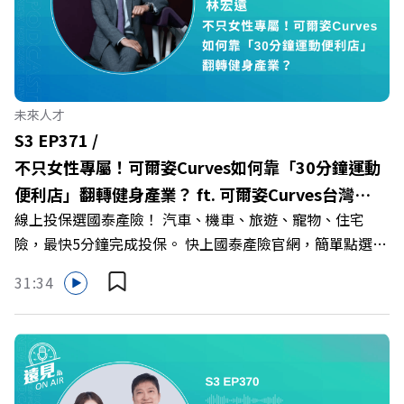
技職教育新典範！ 🔺如何從「傳統私校」轉型為「產學無
縫接軌者」？ 🔺AI如何深度賦能設計與人文學科學群？ 🔺
首創「菲律賓半導體專班」！驚豔科技界的國際精準育才
🔺一舉拿下4大USR專案！深耕地方的溫暖社會責任平台 主
持人／遠見雜誌副社長兼遠見智庫總編輯 李建興 與談人／
未來人才
樹德科技大學校長 王昭雄 +++++ 🎂歡慶遠見40歲生日！手
S3 EP371 /
速搶下破天荒的獨家優惠
不只女性專屬！可爾姿Curves如何靠「30分鐘運動
>>>https://gvmkt.pse.is/9e5pbz ✨關注《遠見》更多的社
便利店」翻轉健身產業？ ft. 可爾姿Curves台灣執
群： LINE：https://reurl.cc/A4ELQp IG：
線上投保選國泰產險！ 汽車、機車、旅遊、寵物、住宅
行長林宏遠
https://bit.ly/3AjBWNV YT：https://bit.ly/38jNi9k
險，最快5分鐘完成投保。 快上國泰產險官網，簡單點選，
Powered by Firstory Hosting
保障立即到位！ https://fstry.pse.is/9eddvv —— 以上為
31:34
Firstory Podcast 廣告 —— 在健康意識抬頭、健身產業百
家爭鳴的激烈浪潮下，傳統的健身房該如何轉型突圍？ 本
集《遠見ON AIR》邀請到可爾姿Curves台灣執行長林宏
遠，帶你解析可爾姿如何打造出兼顧健康生活與女力創業的
健身新契機！ 🔺如何從「傳統大型健身房」轉型為「社區