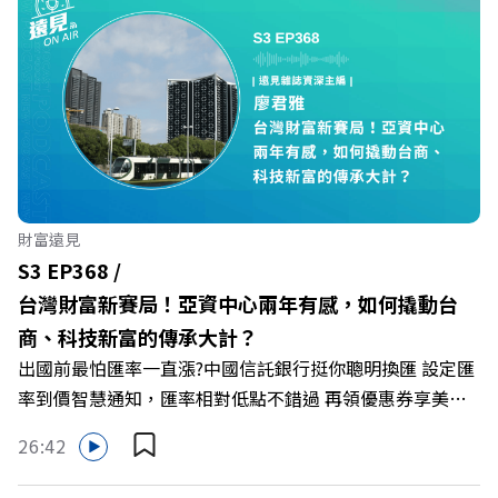
職場的變革浪潮下，傳統大流量、高耗能的百貨零售業該如
何轉型突圍？ 本集《遠見ON AIR》邀請到遠東SOGO百貨
董事長黃晴雯，帶你解析遠東SOGO如何透過戰略布局，打
造出兼顧企業獲利與社會共好的綠色零售新契機！ 🔺如何
從單純百貨專櫃轉型為有溫度的利他平台？ 🔺最難節能的
零售業如何落實「EP100」能效倍增計畫？ 🔺成功推動育
嬰留停、男同仁樂意成家！驚豔業界的「生育代理人制度」
🔺最有人情味的文化橋梁！從社會創新到經典「日本展」的
財富遠見
共好實踐 主持人／遠見雜誌副社長兼遠見智庫總編輯 李建
S3 EP368 /
興 與談人／遠東SOGO百貨董事長 黃晴雯 +++++ 🫧清除腦
台灣財富新賽局！亞資中心兩年有感，如何撬動台
袋的盲點，也順手理清生活的雜亂。 點開看質感養成術>>
商、科技新富的傳承大計？
https://gvmkt.pse.is/9al3px ✨關注《遠見》更多的社群：
出國前最怕匯率一直漲?中國信託銀行挺你聰明換匯 設定匯
LINE：https://reurl.cc/A4ELQp IG：
率到價智慧通知，匯率相對低點不錯過 再領優惠券享美金
https://bit.ly/3AjBWNV YT：https://bit.ly/38jNi9k
最高減3分等優惠 立即設定： https://fstry.pse.is/9d7lr7
Powered by Firstory Hosting
26:42
投資外幣如幣別轉換可能產生匯兌損失，應評估涉及自身情
況審慎投資。 完整注意事項詳見網站資訊。 —— 以上為