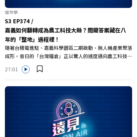
城市學
S3 EP374 /
嘉義如何翻轉成為農工科技大縣？關鍵答案藏在八
年的「整地」過程裡！
隨著台積電進駐、嘉義科學園區二期啟動、無人機產業聚落
成形，昔日的「台灣糧倉」正以驚人的速度邁向農工科技大
縣。在智慧農業、精品農產與「嘉義優鮮」品牌同步升級的
27:01
推動下，嘉義縣政府成功打破過往傳統農業縣的侷限，讓返
鄉子弟不僅能「回得來、留得下、活得好」，更為地方累積
迎向黃金十年的發展動能。 本集《遠見ON AIR》邀請嘉義
縣長翁章梁、立法委員蔡易餘、財信傳媒集團董事長謝金
河、紙風車劇團創辦人李永豐、以及嘉義縣人力發展所所長
許喻理。帶你深入剖析《嘉義被看見了》書中收錄的八年轉
型故事，讀懂這段洗天換地的歷程，並共同看見下一個黃金
十年的發展藍圖！ 🔺翁章梁縣長如何攜手團隊，在大牌林