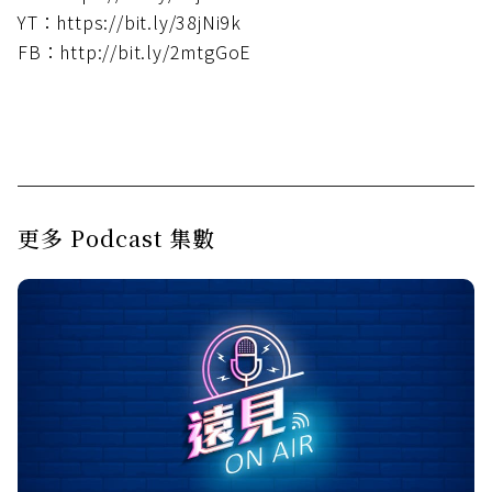
YT：https://bit.ly/38jNi9k
FB：http://bit.ly/2mtgGoE
更多 Podcast 集數