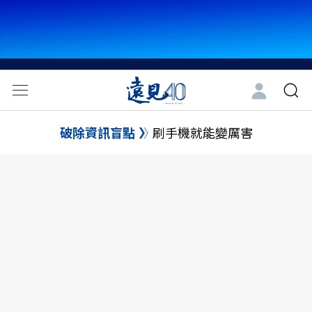
破除資訊盲點
刷手機就能變厲害