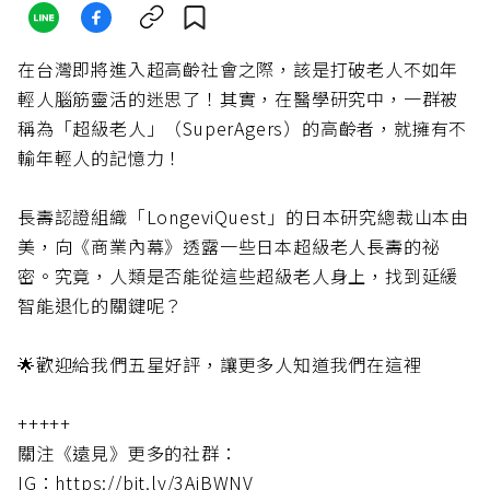
在台灣即將進入超高齡社會之際，該是打破老人不如年
輕人腦筋靈活的迷思了！其實，在醫學研究中，一群被
稱為「超級老人」（SuperAgers）的高齡者，就擁有不
輸年輕人的記憶力！
長壽認證組織「LongeviQuest」的日本研究總裁山本由
美，向《商業內幕》透露一些日本超級老人長壽的祕
密。究竟，人類是否能從這些超級老人身上，找到延緩
智能退化的關鍵呢？
🌟歡迎給我們五星好評，讓更多人知道我們在這裡
+++++
關注《遠見》更多的社群：
IG：https://bit.ly/3AjBWNV