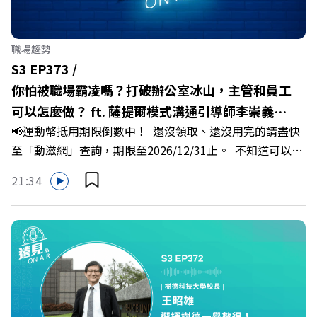
立的科技版圖中搶先卡位亞創中心？🔺品牌如何雙重升級，
化傳統作物為高價值的精品品牌？🔺如何將自身的失敗學，
轉化為凝聚團隊與縣民認同感的力量？🔺在迎向黃金十年的
職場趨勢
新局下，嘉義如何打造子弟能安心安居的未來？ 主持人／
S3 EP373 /
遠見雜誌副社長兼遠見智庫總編輯 李建興 與談人／嘉義縣
你怕被職場霸凌嗎？打破辦公室冰山，主管和員工
縣長 翁章梁、立法委員 蔡易餘、財信傳媒集團董事長 謝金
可以怎麼做？ ft. 薩提爾模式溝通引導師李崇義、
河、紙風車劇團創辦人 李永豐、嘉義縣人力發展所所長 許
📢運動幣抵用期限倒數中！ 還沒領取、還沒用完的請盡快
謝佳芸
喻理+++++🎂歡慶遠見40歲生日！手速搶下破天荒的獨家
至「動滋網」查詢，期限至2026/12/31止。 不知道可以在
優惠>>>https://gvmkt.pse.is/9e5pbz✨關注《遠見》更多
哪裡使用嗎？ 上「動滋網」【合作店家】專區，全台五千
的社群：LINE：https://reurl.cc/A4ELQpIG：
21:34
多家合作業者任你選，馬上來找適用地點！ ➡️
https://bit.ly/3AjBWNVYT：https://bit.ly/38jNi9k
https://fstry.pse.is/9epct2 —— 以上為 FMTaiwan 與
Powered by Firstory Hosting
Firstory Podcast 廣告 —— 你常在職場中感到焦慮、害怕
犯錯，甚至覺得自己正遭受不友善的對待或霸凌嗎？當工作
中的人際摩擦、怕輸怕失敗的緊繃感成為日常，我們不能只
是委屈討好或一味逃避，更需要學會看透人際互動底層的
「職場冰山」。 本集《遠見 ON AIR》邀請到薩提爾模式溝