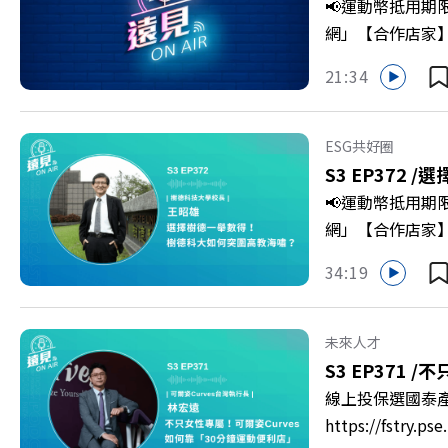
📢運動幣抵用期
>>>https://gv
網」【合作店家】專區
https://bit.ly/3
Firstory 
21:34
敗的緊繃感成為日
爾模式溝通引導
奇」代替「批判」
ESG共好圈
山對話」看穿主管
S3 EP372 /
選
手裡？ +++++
📢運動幣抵用期
家優惠>>>https:/
網」【合作店家】專區
https://bit.ly/3
Firstory 
34:19
到樹德科技大學
「產學無縫接軌者
USR專案！深耕
未來人才
慶遠見40歲生日！手
S3 EP371 /
不只
https://reurl.c
線上投保選國泰
https://fst