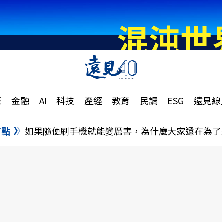
章
特輯
文章
大學升學、職涯攻略
遠
際
金融
AI
科技
產經
教育
民調
ESG
遠見線
國際
更
縣市施政調查全解析
金融
單
民調
盲點
如果隨便刷手機就能變厲害，為什麼大家還在為了
產經
電
好享生活
獨
專欄