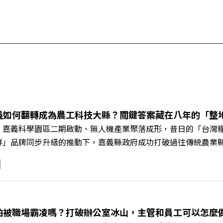
義如何翻轉成為農工科技大縣？關鍵答案藏在八年的「整
、嘉義科學園區二期啟動、無人機產業聚落成形，昔日的「台灣
鮮」品牌同步升級的推動下，嘉義縣政府成功打破過往傳統農業
黃金十年的發展動能。 本集《遠見ON AIR》邀請嘉義縣長
豐、以及嘉義縣人力發展所所長許喻理。帶你深入剖析《嘉義被
一個黃金十年的發展藍圖！ 🔺翁章梁縣長如何攜手團隊，在大
為高價值的精品品牌？🔺如何將自身的失敗學，轉化為凝聚團隊
居的未來？ 主持人／遠見雜誌副社長兼遠見智庫總編輯 李建興
怕被職場霸凌嗎？打破辦公室冰山，主管和員工可以怎麼做？
、紙風車劇團創辦人 李永豐、嘉義縣人力發展所所長 許喻理+++