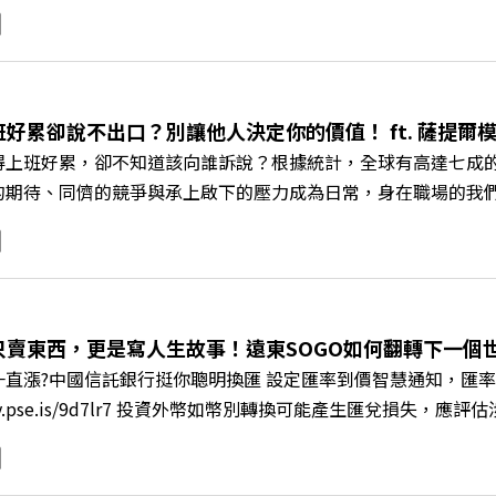
《遠見ON AIR》邀請到可爾姿Curves台灣執行長林宏遠，
「傳統大型健身房」轉型為「社區運動便利店」？ 🔺運動如何落
界的「社會處方」 🔺超高加盟成功率！為無數女性圓夢的「女
與談人／可爾姿Curves台灣執行長 林宏遠 +++++ 🫧清除
.pse.is/9al3px ✨關注《遠見》更多的社群： LINE：https://reurl.cc/
班好累卻說不出口？別讓他人決定你的價值！ ft. 薩提
8jNi9k Powered by Firstory Hosting
得上班好累，卻不知道該向誰訴說？根據統計，全球有高達七成
的期待、同儕的競爭與承上啟下的壓力成為日常，身在職場的我
遠見ON AIR》邀請新書《透視職場冰山》作者、薩提爾模式
職場節奏中，修煉安頓心法！ 🔺你的自我價值，難道只能由考
 🔺如何在中高壓的「三明治主管」困境中全身而退？ 主持人／
+++++ 🫧清除腦袋的盲點，也順手理清生活的雜亂。 點開看質感養成術>>
s://reurl.cc/A4ELQp IG：https://bit.ly/3AjBWNV YT：https
只賣東西，更是寫人生故事！遠東SOGO如何翻轉下一個世代
直漲?中國信託銀行挺你聰明換匯 設定匯率到價智慧通知，匯率
/fstry.pse.is/9d7lr7 投資外幣如幣別轉換可能產生匯兌
ory Podcast 廣告 —— 在永續減碳、綠色消費與友善職場
IR》邀請到遠東SOGO百貨董事長黃晴雯，帶你解析遠東SOG