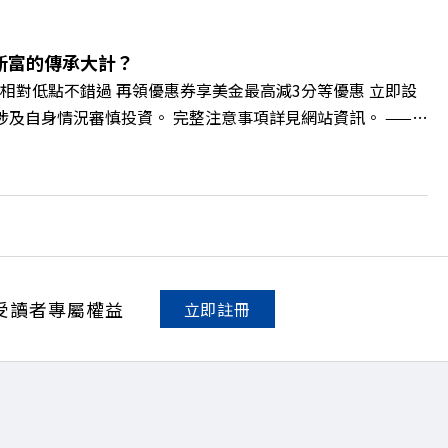
如何落實「EP100」能效倍增計畫？ 🔺成功推動育嬰留停、
社會創新到經典「日本展」的共好實踐 主持人／遠見雜誌副
 🫧清除腦袋的盲點，也順手理清生活的雜亂。 點開看質感養成術
新富的傳承大計？
cc/A4ELQp IG：https://bit.ly/3AjBWNV YT：
相對低點不錯過 再領優惠券享美金最高減3分等優惠 立即設
損失，應評估涉及自身情況審慎投資。 完整注意事項詳見網站資訊。 ——
的財富調度與資產管理重鎮，你的資產配置會怎麼變？在政府力推「亞洲
管理業務，正迎來史詩級的法規鬆綁與資金浪潮。 本集《遠
版圖重組。 🔺資產管理大躍進！台灣憑什麼挑戰亞太金融重
不過三代」魔咒，如何靠信託鬆綁落實百年傳承？ 🔺高雄專區滿
誌資深主編 廖君雅 +++++ 💰更多專題導覽
。 點開看質感養成術>> https://gvmkt.pse.is/9al3px ✨
NV YT：https://bit.ly/38jNi9k Powered by Firstory
受讀者專屬權益
立即註冊