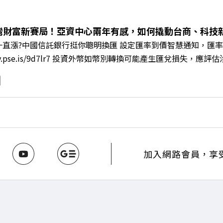
何從單純百貨專櫃轉型為有溫度的利他平台？ 🔺最難節能的零售業
驚豔業界的「生育代理人制度」 🔺最有人情味的文化橋梁！從
編輯 李建興 與談人／遠東SOGO百貨董事長 黃晴雯 +++++
灣財富新賽局！亞資中心兩年有感，如何撬動台商、科技
mkt.pse.is/9al3px ✨關注《遠見》更多的社群： LINE：https://reurl.
直漲?中國信託銀行挺你聰明換匯 設定匯率到價智慧通知，匯率
8jNi9k Powered by Firstory Hosting
/fstry.pse.is/9d7lr7 投資外幣如幣別轉換可能產生匯兌
ory Podcast 廣告 —— 如果有一天，台灣成為亞洲新一代
政策、高雄專區成立滿週年的關鍵時刻，台灣的投信、信託與財富
邀請到遠見資深主編廖君雅，帶你解析這場台灣史上最大規模的財富
口號！主動式ETF與被動平衡型ETF如何引爆市場？ 🔺打破「富
在地財富生態系？ 主持人／遠見雜誌總編輯 林讓均 與談人／遠見雜
w.gvm.com.tw/topic/2355 🫧清除腦袋的盲點，也順手理清生活的雜亂
INE：https://reurl.cc/A4ELQp IG：https://bit.ly/3AjBW
加入網路會員，享