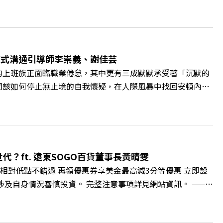
帶你解析可爾姿如何打造出兼顧健康生活與女力創業的健身新契
實最貼心的「女性專屬、零壓力」空間？ 🔺對抗肌少症、預防
力互助與微型創業平台」 主持人／遠見雜誌副社長兼遠見智
腦袋的盲點，也順手理清生活的雜亂。 點開看質感養成術>>
A4ELQp IG：https://bit.ly/3AjBWNV YT：
爾模式溝通引導師李崇義、謝佳芸
的上班族正面臨職業倦怠，其中更有三成默默承受著「沉默的
們該如何停止無止境的自我懷疑，在人際風暴中找回安頓內心
溝通引導師李崇義與謝佳芸，教你如何看穿職場底層的應對姿
績和主管來決定？ 🔺你或你的同事，正在用哪種「不一致」
遠見雜誌總編輯 林讓均 與談人／薩提爾模式溝通引導師、作
 https://gvmkt.pse.is/9al3px ✨關注《遠見》更
://bit.ly/38jNi9k Powered by Firstory Hosting
？ft. 遠東SOGO百貨董事長黃晴雯
相對低點不錯過 再領優惠券享美金最高減3分等優惠 立即設
損失，應評估涉及自身情況審慎投資。 完整注意事項詳見網站資訊。 ——
的變革浪潮下，傳統大流量、高耗能的百貨零售業該如何轉型突圍？ 本
O如何透過戰略布局，打造出兼顧企業獲利與社會共好的綠色零售