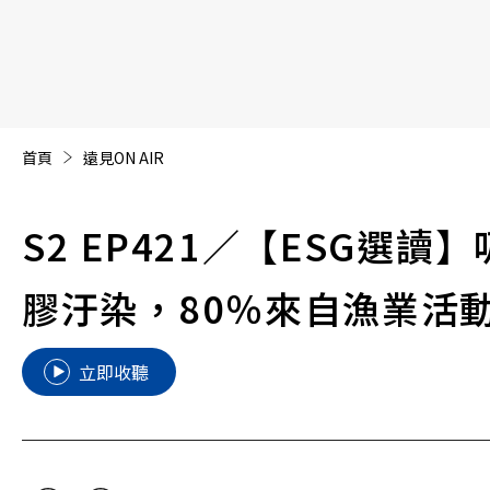
【遠見40週年慶】訂《遠見》贈實用家電3選1+暢銷好
首頁
遠見ON AIR
S2 EP421
／【ESG選讀
膠汙染，80％來自漁業活
立即收聽