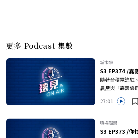
更多 Podcast 集數
城市學
S3 EP374 /
嘉
隨著台積電進駐
農產與「嘉義優
更為地方累積迎向
27:01
劇團創辦人李永
程，並共同看見下
級，化傳統作物
職場趨勢
打造子弟能安心安
S3 EP373 /
你
團董事長 謝金河