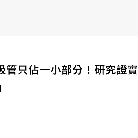
書6選3 特價 3,980 元
】吸管只佔一小部分！研究證
動