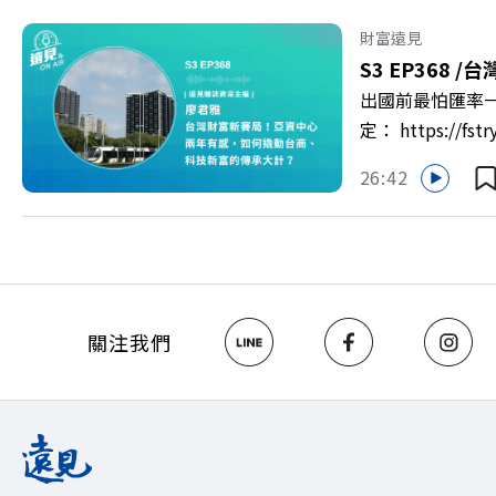
新契機！ 🔺如
男同仁樂意成家！
財富遠見
社長兼遠見智庫總
S3 EP368 /
台
>> https://gv
出國前最怕匯率一
https://bit.ly/3
定： https:/
以上為 First
26:42
資產管理中心」
見ON AIR》
鎮？ 🔺不只是
一週年！如何打造
>>https://ww
關注《遠見》更多的社群： L
關注我們
Hosting