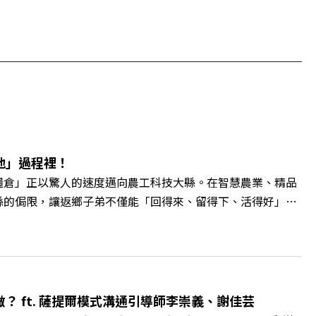
地」過程裡！
糧倉」正以驚人的速度邁向農工科技大縣。在智慧農業、精品
縣的侷限，讓返鄉子弟不僅能「回得來、留得下、活得好」，
翁章梁、立法委員蔡易餘、財信傳媒集團董事長謝金河、紙風車
看見了》書中收錄的八年轉型故事，讀懂這段洗天換地的歷
牌林立的科技版圖中搶先卡位亞創中心？🔺品牌如何雙重升
與縣民認同感的力量？🔺在迎向黃金十年的新局下，嘉義如何
 與談人／嘉義縣縣長 翁章梁、立法委員 蔡易餘、財信傳媒集
 ft. 薩提爾模式溝通引導師李崇義、謝佳芸
++🎂歡慶遠見40歲生日！手速搶下破天荒的獨家優惠