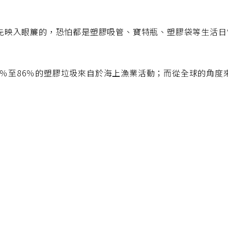
先映入眼簾的，恐怕都是塑膠吸管、寶特瓶、塑膠袋等生活日
有75％至86％的塑膠垃圾來自於海上漁業活動；而從全球的角