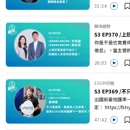
轉型突圍？ 本集
31:34
機！ 🔺如何從
高齡化！驚豔醫學
庫總編輯 李建興 
職場趨勢
https://gvmkt
S3 EP370 /
上
https://bit.ly/3
你是不是也常覺
倦怠」。當主管
的力量？ 本集《
26:03
態，以及在緊湊的
的姿態應對壓力？
者 李崇義、謝佳芸 
ESG共好圈
多的社群： LINE：http
S3 EP369 /
不
出國前最怕匯率一
定： https:/
以上為 First
47:42
集《遠見ON A