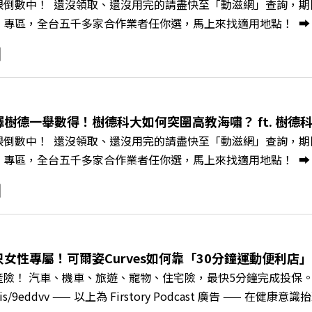
限倒數中！ 還沒領取、還沒用完的請盡快至「動滋網」查詢，期限至
mkt.pse.is/9e5pbz✨關注《遠見》更多的社群：LINE：https://reurl.
，全台五千多家合作業者任你選，馬上來找適用地點！ ➡️ https://fst
8jNi9k Powered by Firstory Hosting
Podcast 廣告 —— 你常在職場中感到焦慮、害怕犯錯，甚至覺
常，我們不能只是委屈討好或一味逃避，更需要學會看透人際互動底
師、天下文化新書《透視職場冰山》作者李崇義與謝佳芸老師，
。即使在變動快速的AI時代，也能幫自己打造不被成敗輕易定義的
焦慮，將對立化為合作？🔺 怎麼做到「好奇少一點、批判少一點
擇樹德一舉數得！樹德科大如何突圍高教海嘯？ ft. 樹德
《透視職場冰山》新書介紹>>>https://bookzone.cwgv.co
限倒數中！ 還沒領取、還沒用完的請盡快至「動滋網」查詢，期限至
/gvmkt.pse.is/9e5pbz✨關注《遠見》更多的社群：LINE：https://re
，全台五千多家合作業者任你選，馬上來找適用地點！ ➡️ https://fst
8jNi9k Powered by Firstory Hosting
Podcast 廣告 —— 在少子化浪潮、私校面臨退場海嘯的嚴峻考驗下
校長王昭雄，帶你解析樹德科大如何打造出兼顧學校永續發展與地
」？ 🔺AI如何深度賦能設計與人文學科學群？ 🔺首創「菲律
地方的溫暖社會責任平台 主持人／遠見雜誌副社長兼遠見智庫總編輯 
速搶下破天荒的獨家優惠 >>>https://gvmkt.pse.is/9e5
女性專屬！可爾姿Curves如何靠「30分鐘運動便利店」翻
c/A4ELQp IG：https://bit.ly/3AjBWNV YT：https://bit.ly/38jNi
產險！ 汽車、機車、旅遊、寵物、住宅險，最快5分鐘完成投保
ry.pse.is/9eddvv —— 以上為 Firstory Podcast 