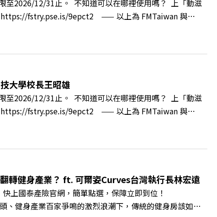
2026/12/31止。 不知道可以在哪裡使用嗎？ 上「動滋
cc/A4ELQpIG：https://bit.ly/3AjBWNVYT：
ry.pse.is/9epct2 —— 以上為 FMTaiwan 與
得自己正遭受不友善的對待或霸凌嗎？當工作中的人際摩擦、怕輸怕失
層的「職場冰山」。 本集《遠見 ON AIR》邀請到薩提
帶你透過「冰山理論」拆解職場上的對立與衝突，學會用「好
強韌自我。 🔺 職場衝突與霸凌從何而來？🔺 如何用「冰
」？🔺 面對AI時代的職涯焦慮，如何把自我價值打分權拿回
科技大學校長王昭雄
m.tw/book/BWL108🎂歡慶遠見40歲生日！手速搶下破天荒的獨
2026/12/31止。 不知道可以在哪裡使用嗎？ 上「動滋
url.cc/A4ELQpIG：https://bit.ly/3AjBWNVYT：
ry.pse.is/9epct2 —— 以上為 FMTaiwan 與
，南台灣的技職學校該如何轉型突圍？ 本集《遠見ON AIR》邀請
方創生的技職教育新典範！ 🔺如何從「傳統私校」轉型為
賓半導體專班」！驚豔科技界的國際精準育才 🔺一舉拿下4大
李建興 與談人／樹德科技大學校長 王昭雄 +++++ 🎂歡
pbz ✨關注《遠見》更多的社群： LINE：
轉健身產業？ ft. 可爾姿Curves台灣執行長林宏遠
9k Powered by Firstory Hosting
。 快上國泰產險官網，簡單點選，保障立即到位！
廣告 —— 在健康意識抬頭、健身產業百家爭鳴的激烈浪潮下，傳統的健身房該如何