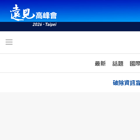
文
最新
最新
話題
國
雜誌目錄
活動
話題
AI
破除資訊
學堂
專題報導
科技
教育
遠見ON AIR
影音
合作