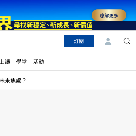
瞭解更多
訂閱
特色頻道
訂閱
見線上讀
ESG遠見
上讀
學堂
活動
多訂閱方案
城市學
刊購買
健康遠見
未來焦慮？
子報訂閱
華人精英論壇
享知識包
領導影響力學院