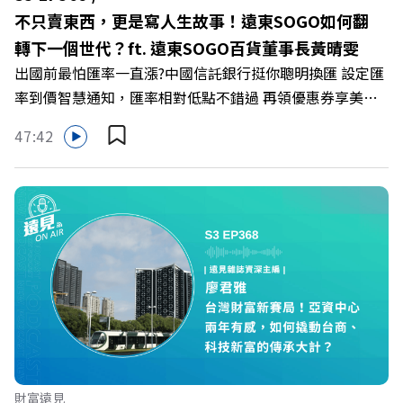
LINE：https://reurl.cc/A4ELQp IG：
不只賣東西，更是寫人生故事！遠東SOGO如何翻
https://bit.ly/3AjBWNV YT：https://bit.ly/38jNi9k
轉下一個世代？ft. 遠東SOGO百貨董事長黃晴雯
Powered by Firstory Hosting
出國前最怕匯率一直漲?中國信託銀行挺你聰明換匯 設定匯
率到價智慧通知，匯率相對低點不錯過 再領優惠券享美金
最高減3分等優惠 立即設定： https://fstry.pse.is/9d7lr7
47:42
投資外幣如幣別轉換可能產生匯兌損失，應評估涉及自身情
況審慎投資。 完整注意事項詳見網站資訊。 —— 以上為
Firstory Podcast 廣告 —— 在永續減碳、綠色消費與友善
職場的變革浪潮下，傳統大流量、高耗能的百貨零售業該如
何轉型突圍？ 本集《遠見ON AIR》邀請到遠東SOGO百貨
董事長黃晴雯，帶你解析遠東SOGO如何透過戰略布局，打
造出兼顧企業獲利與社會共好的綠色零售新契機！ 🔺如何
從單純百貨專櫃轉型為有溫度的利他平台？ 🔺最難節能的
零售業如何落實「EP100」能效倍增計畫？ 🔺成功推動育
嬰留停、男同仁樂意成家！驚豔業界的「生育代理人制度」
🔺最有人情味的文化橋梁！從社會創新到經典「日本展」的
財富遠見