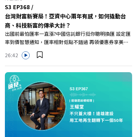
共好實踐 主持人／遠見雜誌副社長兼遠見智庫總編輯 李建
S3 EP368 /
興 與談人／遠東SOGO百貨董事長 黃晴雯 +++++ 🫧清除腦
台灣財富新賽局！亞資中心兩年有感，如何撬動台
袋的盲點，也順手理清生活的雜亂。 點開看質感養成術>>
商、科技新富的傳承大計？
https://gvmkt.pse.is/9al3px ✨關注《遠見》更多的社群：
出國前最怕匯率一直漲?中國信託銀行挺你聰明換匯 設定匯
LINE：https://reurl.cc/A4ELQp IG：
率到價智慧通知，匯率相對低點不錯過 再領優惠券享美金
https://bit.ly/3AjBWNV YT：https://bit.ly/38jNi9k
最高減3分等優惠 立即設定： https://fstry.pse.is/9d7lr7
Powered by Firstory Hosting
26:42
投資外幣如幣別轉換可能產生匯兌損失，應評估涉及自身情
況審慎投資。 完整注意事項詳見網站資訊。 —— 以上為
Firstory Podcast 廣告 —— 如果有一天，台灣成為亞洲新
一代的財富調度與資產管理重鎮，你的資產配置會怎麼變？
在政府力推「亞洲資產管理中心」政策、高雄專區成立滿週
年的關鍵時刻，台灣的投信、信託與財富管理業務，正迎來
史詩級的法規鬆綁與資金浪潮。 本集《遠見ON AIR》邀請
到遠見資深主編廖君雅，帶你解析這場台灣史上最大規模的
財富版圖重組。 🔺資產管理大躍進！台灣憑什麼挑戰亞太
金融重鎮？ 🔺不只是口號！主動式ETF與被動平衡型ETF如