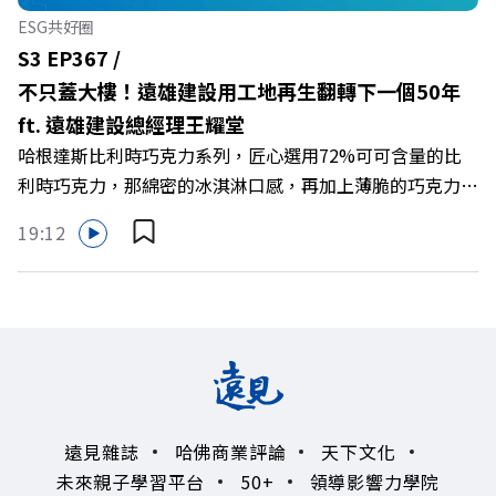
何引爆市場？ 🔺打破「富不過三代」魔咒，如何靠信託鬆
ESG共好圈
綁落實百年傳承？ 🔺高雄專區滿一週年！如何打造在地財
S3 EP367 /
富生態系？ 主持人／遠見雜誌總編輯 林讓均 與談人／遠見
不只蓋大樓！遠雄建設用工地再生翻轉下一個50年
雜誌資深主編 廖君雅 +++++ 💰更多專題導覽
ft. 遠雄建設總經理王耀堂
>>https://www.gvm.com.tw/topic/2355 🫧清除腦袋的盲
哈根達斯比利時巧克力系列，匠心選用72%可可含量的比
點，也順手理清生活的雜亂。 點開看質感養成術>>
利時巧克力，那綿密的冰淇淋口感，再加上薄脆的巧克力脆
https://gvmkt.pse.is/9al3px ✨關注《遠見》更多的社群：
片，苦甜交織，完美呈現黑巧克力的濃郁香醇，是專屬成熟
LINE：https://reurl.cc/A4ELQp IG：
19:12
大人系的奢華風味。 https://fstry.pse.is/9byecv —— 以上
https://bit.ly/3AjBWNV YT：https://bit.ly/38jNi9k
為 Firstory Podcast 廣告 —— 在氣候變遷、淨零轉型與高
Powered by Firstory Hosting
碳排高污染的營建巨浪下，傳統以地段與價格為尊的建築業
該如何轉型突圍？如何跳脫傳統買地蓋樓的既定框架，在未
來建築中大放異彩？ 本集《遠見ON AIR》邀請到遠雄建設
總經理王耀堂，帶你解析遠雄如何打造出兼顧品牌信任與環
境共好的綠色營建新契機！ 🔺營建巨頭的下一個50年！如
遠見雜誌
哈佛商業評論
天下文化
何轉型為長期品牌信任？ 🔺滿意度不到二成的「垃圾總
未來親子學習平台
50+
領導影響力學院
部」？空間改造如何徹底翻轉企業DNA 🔺當循環建材走向