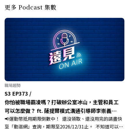
更多 Podcast 集數
職場趨勢
S3 EP373 /
你怕被職場霸凌嗎？打破辦公室冰山，主管和員工
可以怎麼做？ ft. 薩提爾模式溝通引導師李崇義、
📢運動幣抵用期限倒數中！ 還沒領取、還沒用完的請盡快
謝佳芸
至「動滋網」查詢，期限至2026/12/31止。 不知道可以在