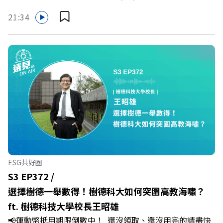
哪裡使用嗎？ 上「動滋網」【合作店家】專區，全台五千
21:34
多家合作業者任你選，馬上來找適用地點！ ➡️
https://fstry.pse.is/9epct2 —— 以上為 FMTaiwan 與
Firstory Podcast 廣告 —— 你常在職場中感到焦慮、害怕
犯錯，甚至覺得自己正遭受不友善的對待或霸凌嗎？當工作
中的人際摩擦、怕輸怕失敗的緊繃感成為日常，我們不能只
是委屈討好或一味逃避，更需要學會看透人際互動底層的
「職場冰山」。 本集《遠見 ON AIR》邀請到薩提爾模式溝
通引導師、天下文化新書《透視職場冰山》作者李崇義與謝
佳芸老師，帶你透過「冰山理論」拆解職場上的對立與衝
突，學會用「好奇」代替「批判」。即使在變動快速的AI時
代，也能幫自己打造不被成敗輕易定義的強韌自我。 🔺 職
ESG共好圈
場衝突與霸凌從何而來？🔺 如何用「冰山對話」看穿主管
S3 EP372 /
焦慮，將對立化為合作？🔺 怎麼做到「好奇少一點、批判
選擇樹德一舉數得！樹德科大如何突圍高教海嘯？
少一點」？🔺 面對AI時代的職涯焦慮，如何把自我價值打
ft. 樹德科技大學校長王昭雄
分權拿回手裡？ +++++📓《透視職場冰山》新書介紹
📢運動幣抵用期限倒數中！ 還沒領取、還沒用完的請盡快