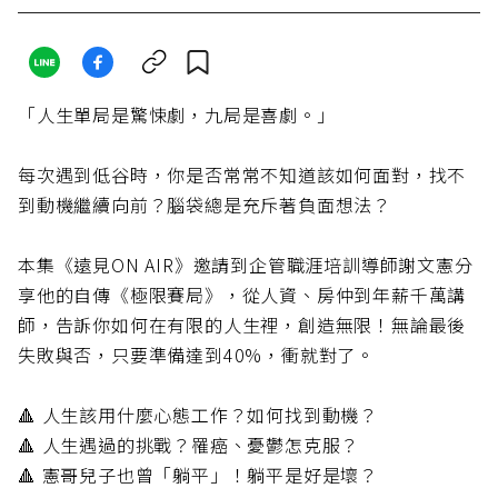
「人生單局是驚悚劇，九局是喜劇。」
每次遇到低谷時，你是否常常不知道該如何面對，找不
到動機繼續向前？腦袋總是充斥著負面想法？
本集《遠見ON AIR》邀請到企管職涯培訓導師謝文憲分
享他的自傳《極限賽局》，從人資、房仲到年薪千萬講
師，告訴你如何在有限的人生裡，創造無限！無論最後
失敗與否，只要準備達到40%，衝就對了。
🔺 人生該用什麼心態工作？如何找到動機？
🔺 人生遇過的挑戰？罹癌、憂鬱怎克服？
🔺 憲哥兒子也曾「躺平」！躺平是好是壞？