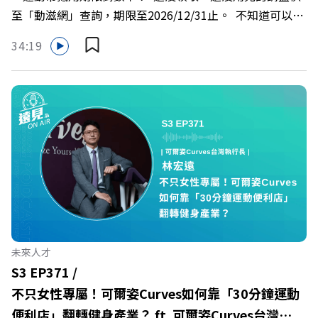
>>>https://bookzone.cwgv.com.tw/book/BWL108🎂歡
至「動滋網」查詢，期限至2026/12/31止。 不知道可以在
慶遠見40歲生日！手速搶下破天荒的獨家優惠
哪裡使用嗎？ 上「動滋網」【合作店家】專區，全台五千
>>>https://gvmkt.pse.is/9e5pbz✨關注《遠見》更多的社
34:19
多家合作業者任你選，馬上來找適用地點！ ➡️
群：LINE：https://reurl.cc/A4ELQpIG：
https://fstry.pse.is/9epct2 —— 以上為 FMTaiwan 與
https://bit.ly/3AjBWNVYT：https://bit.ly/38jNi9k
Firstory Podcast 廣告 —— 在少子化浪潮、私校面臨退場
Powered by Firstory Hosting
海嘯的嚴峻考驗下，南台灣的技職學校該如何轉型突圍？
本集《遠見ON AIR》邀請到樹德科技大學校長王昭雄，帶
你解析樹德科大如何打造出兼顧學校永續發展與地方創生的
技職教育新典範！ 🔺如何從「傳統私校」轉型為「產學無
縫接軌者」？ 🔺AI如何深度賦能設計與人文學科學群？ 🔺
首創「菲律賓半導體專班」！驚豔科技界的國際精準育才
🔺一舉拿下4大USR專案！深耕地方的溫暖社會責任平台 主
持人／遠見雜誌副社長兼遠見智庫總編輯 李建興 與談人／
未來人才
樹德科技大學校長 王昭雄 +++++ 🎂歡慶遠見40歲生日！手
S3 EP371 /
速搶下破天荒的獨家優惠
不只女性專屬！可爾姿Curves如何靠「30分鐘運動
>>>https://gvmkt.pse.is/9e5pbz ✨關注《遠見》更多的社
便利店」翻轉健身產業？ ft. 可爾姿Curves台灣執