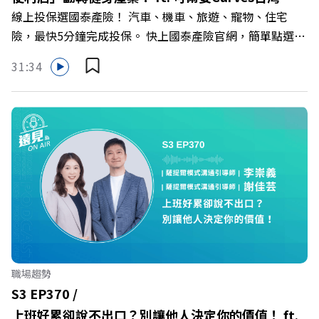
群： LINE：https://reurl.cc/A4ELQp IG：
線上投保選國泰產險！ 汽車、機車、旅遊、寵物、住宅
行長林宏遠
https://bit.ly/3AjBWNV YT：https://bit.ly/38jNi9k
險，最快5分鐘完成投保。 快上國泰產險官網，簡單點選，
Powered by Firstory Hosting
保障立即到位！ https://fstry.pse.is/9eddvv —— 以上為
31:34
Firstory Podcast 廣告 —— 在健康意識抬頭、健身產業百
家爭鳴的激烈浪潮下，傳統的健身房該如何轉型突圍？ 本
集《遠見ON AIR》邀請到可爾姿Curves台灣執行長林宏
遠，帶你解析可爾姿如何打造出兼顧健康生活與女力創業的
健身新契機！ 🔺如何從「傳統大型健身房」轉型為「社區
運動便利店」？ 🔺運動如何落實最貼心的「女性專屬、零
壓力」空間？ 🔺對抗肌少症、預防高齡化！驚豔醫學界的
「社會處方」 🔺超高加盟成功率！為無數女性圓夢的「女
力互助與微型創業平台」 主持人／遠見雜誌副社長兼遠見
智庫總編輯 李建興 與談人／可爾姿Curves台灣執行長 林宏
遠 +++++ 🫧清除腦袋的盲點，也順手理清生活的雜亂。 點
職場趨勢
開看質感養成術>> https://gvmkt.pse.is/9al3px ✨關注
S3 EP370 /
《遠見》更多的社群： LINE：https://reurl.cc/A4ELQp
上班好累卻說不出口？別讓他人決定你的價值！ ft.