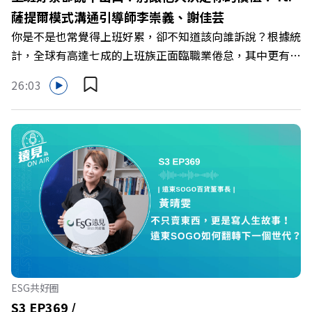
IG：https://bit.ly/3AjBWNV YT：https://bit.ly/38jNi9k
薩提爾模式溝通引導師李崇義、謝佳芸
Powered by Firstory Hosting
你是不是也常覺得上班好累，卻不知道該向誰訴說？根據統
計，全球有高達七成的上班族正面臨職業倦怠，其中更有三
成默默承受著「沉默的倦怠」。當主管的期待、同儕的競爭
26:03
與承上啟下的壓力成為日常，身在職場的我們該如何停止無
止境的自我懷疑，在人際風暴中找回安頓內心的力量？ 本
集《遠見ON AIR》邀請新書《透視職場冰山》作者、薩提
爾模式溝通引導師李崇義與謝佳芸，教你如何看穿職場底層
的應對姿態，以及在緊湊的職場節奏中，修煉安頓心法！
🔺你的自我價值，難道只能由考績和主管來決定？ 🔺你或
你的同事，正在用哪種「不一致」的姿態應對壓力？ 🔺如
何在中高壓的「三明治主管」困境中全身而退？ 主持人／
遠見雜誌總編輯 林讓均 與談人／薩提爾模式溝通引導師、
作者 李崇義、謝佳芸 +++++ 🫧清除腦袋的盲點，也順手理
清生活的雜亂。 點開看質感養成術>>
ESG共好圈
https://gvmkt.pse.is/9al3px ✨關注《遠見》更多的社群：
S3 EP369 /