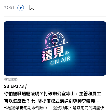
縣。在智慧農業、精品農產與「嘉義優鮮」品牌同步升級的
27:01
推動下，嘉義縣政府成功打破過往傳統農業縣的侷限，讓返
鄉子弟不僅能「回得來、留得下、活得好」，更為地方累積
迎向黃金十年的發展動能。 本集《遠見ON AIR》邀請嘉義
縣長翁章梁、立法委員蔡易餘、財信傳媒集團董事長謝金
河、紙風車劇團創辦人李永豐、以及嘉義縣人力發展所所長
許喻理。帶你深入剖析《嘉義被看見了》書中收錄的八年轉
型故事，讀懂這段洗天換地的歷程，並共同看見下一個黃金
十年的發展藍圖！ 🔺翁章梁縣長如何攜手團隊，在大牌林
立的科技版圖中搶先卡位亞創中心？🔺品牌如何雙重升級，
化傳統作物為高價值的精品品牌？🔺如何將自身的失敗學，
轉化為凝聚團隊與縣民認同感的力量？🔺在迎向黃金十年的
職場趨勢
新局下，嘉義如何打造子弟能安心安居的未來？ 主持人／
S3 EP373 /
遠見雜誌副社長兼遠見智庫總編輯 李建興 與談人／嘉義縣
你怕被職場霸凌嗎？打破辦公室冰山，主管和員工
縣長 翁章梁、立法委員 蔡易餘、財信傳媒集團董事長 謝金
可以怎麼做？ ft. 薩提爾模式溝通引導師李崇義、
河、紙風車劇團創辦人 李永豐、嘉義縣人力發展所所長 許
📢運動幣抵用期限倒數中！ 還沒領取、還沒用完的請盡快
謝佳芸
喻理+++++🎂歡慶遠見40歲生日！手速搶下破天荒的獨家