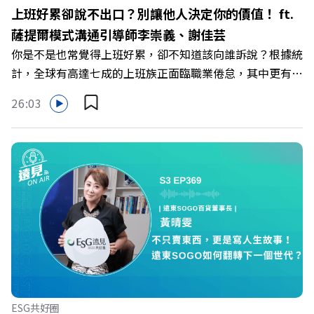
《遠見》更多的社群： LINE：https://reurl.cc/A4ELQp
上班好累卻說不出口？別讓他人決定你的價值！ ft.
IG：https://bit.ly/3AjBWNV YT：https://bit.ly/38jNi9k
薩提爾模式溝通引導師李崇義、謝佳芸
Powered by Firstory Hosting
你是不是也常覺得上班好累，卻不知道該向誰訴說？根據統
計，全球有高達七成的上班族正面臨職業倦怠，其中更有三
成默默承受著「沉默的倦怠」。當主管的期待、同儕的競爭
26:03
與承上啟下的壓力成為日常，身在職場的我們該如何停止無
止境的自我懷疑，在人際風暴中找回安頓內心的力量？ 本
集《遠見ON AIR》邀請新書《透視職場冰山》作者、薩提
爾模式溝通引導師李崇義與謝佳芸，教你如何看穿職場底層
的應對姿態，以及在緊湊的職場節奏中，修煉安頓心法！
🔺你的自我價值，難道只能由考績和主管來決定？ 🔺你或
你的同事，正在用哪種「不一致」的姿態應對壓力？ 🔺如
何在中高壓的「三明治主管」困境中全身而退？ 主持人／
遠見雜誌總編輯 林讓均 與談人／薩提爾模式溝通引導師、
作者 李崇義、謝佳芸 +++++ 🫧清除腦袋的盲點，也順手理
清生活的雜亂。 點開看質感養成術>>
ESG共好圈