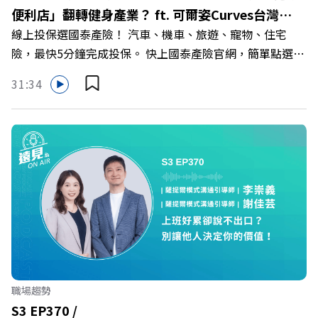
>>>https://gvmkt.pse.is/9e5pbz ✨關注《遠見》更多的社
便利店」翻轉健身產業？ ft. 可爾姿Curves台灣執
群： LINE：https://reurl.cc/A4ELQp IG：
線上投保選國泰產險！ 汽車、機車、旅遊、寵物、住宅
行長林宏遠
https://bit.ly/3AjBWNV YT：https://bit.ly/38jNi9k
險，最快5分鐘完成投保。 快上國泰產險官網，簡單點選，
Powered by Firstory Hosting
保障立即到位！ https://fstry.pse.is/9eddvv —— 以上為
31:34
Firstory Podcast 廣告 —— 在健康意識抬頭、健身產業百
家爭鳴的激烈浪潮下，傳統的健身房該如何轉型突圍？ 本
集《遠見ON AIR》邀請到可爾姿Curves台灣執行長林宏
遠，帶你解析可爾姿如何打造出兼顧健康生活與女力創業的
健身新契機！ 🔺如何從「傳統大型健身房」轉型為「社區
運動便利店」？ 🔺運動如何落實最貼心的「女性專屬、零
壓力」空間？ 🔺對抗肌少症、預防高齡化！驚豔醫學界的
「社會處方」 🔺超高加盟成功率！為無數女性圓夢的「女
力互助與微型創業平台」 主持人／遠見雜誌副社長兼遠見
智庫總編輯 李建興 與談人／可爾姿Curves台灣執行長 林宏
遠 +++++ 🫧清除腦袋的盲點，也順手理清生活的雜亂。 點
職場趨勢
開看質感養成術>> https://gvmkt.pse.is/9al3px ✨關注
S3 EP370 /