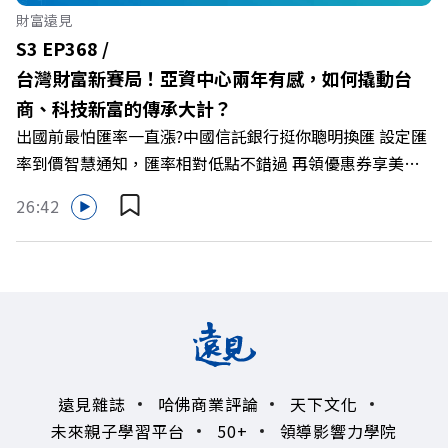
🔺最有人情味的文化橋梁！從社會創新到經典「日本展」的
財富遠見
共好實踐 主持人／遠見雜誌副社長兼遠見智庫總編輯 李建
S3 EP368 /
興 與談人／遠東SOGO百貨董事長 黃晴雯 +++++ 🫧清除腦
台灣財富新賽局！亞資中心兩年有感，如何撬動台
袋的盲點，也順手理清生活的雜亂。 點開看質感養成術>>
商、科技新富的傳承大計？
https://gvmkt.pse.is/9al3px ✨關注《遠見》更多的社群：
出國前最怕匯率一直漲?中國信託銀行挺你聰明換匯 設定匯
LINE：https://reurl.cc/A4ELQp IG：
率到價智慧通知，匯率相對低點不錯過 再領優惠券享美金
https://bit.ly/3AjBWNV YT：https://bit.ly/38jNi9k
最高減3分等優惠 立即設定： https://fstry.pse.is/9d7lr7
Powered by Firstory Hosting
26:42
投資外幣如幣別轉換可能產生匯兌損失，應評估涉及自身情
況審慎投資。 完整注意事項詳見網站資訊。 —— 以上為
Firstory Podcast 廣告 —— 如果有一天，台灣成為亞洲新
一代的財富調度與資產管理重鎮，你的資產配置會怎麼變？
在政府力推「亞洲資產管理中心」政策、高雄專區成立滿週
年的關鍵時刻，台灣的投信、信託與財富管理業務，正迎來
史詩級的法規鬆綁與資金浪潮。 本集《遠見ON AIR》邀請
遠見雜誌
哈佛商業評論
天下文化
到遠見資深主編廖君雅，帶你解析這場台灣史上最大規模的
未來親子學習平台
50+
領導影響力學院
財富版圖重組。 🔺資產管理大躍進！台灣憑什麼挑戰亞太