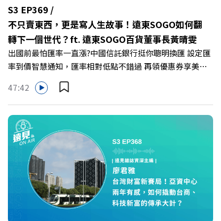
https://gvmkt.pse.is/9al3px ✨關注《遠見》更多的社群：
S3 EP369 /
LINE：https://reurl.cc/A4ELQp IG：
不只賣東西，更是寫人生故事！遠東SOGO如何翻
https://bit.ly/3AjBWNV YT：https://bit.ly/38jNi9k
轉下一個世代？ft. 遠東SOGO百貨董事長黃晴雯
Powered by Firstory Hosting
出國前最怕匯率一直漲?中國信託銀行挺你聰明換匯 設定匯
率到價智慧通知，匯率相對低點不錯過 再領優惠券享美金
最高減3分等優惠 立即設定： https://fstry.pse.is/9d7lr7
47:42
投資外幣如幣別轉換可能產生匯兌損失，應評估涉及自身情
況審慎投資。 完整注意事項詳見網站資訊。 —— 以上為
Firstory Podcast 廣告 —— 在永續減碳、綠色消費與友善
職場的變革浪潮下，傳統大流量、高耗能的百貨零售業該如
何轉型突圍？ 本集《遠見ON AIR》邀請到遠東SOGO百貨
董事長黃晴雯，帶你解析遠東SOGO如何透過戰略布局，打
造出兼顧企業獲利與社會共好的綠色零售新契機！ 🔺如何
從單純百貨專櫃轉型為有溫度的利他平台？ 🔺最難節能的
零售業如何落實「EP100」能效倍增計畫？ 🔺成功推動育
嬰留停、男同仁樂意成家！驚豔業界的「生育代理人制度」