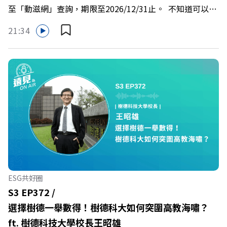
至「動滋網」查詢，期限至2026/12/31止。 不知道可以在
優惠>>>https://gvmkt.pse.is/9e5pbz✨關注《遠見》更多
哪裡使用嗎？ 上「動滋網」【合作店家】專區，全台五千
的社群：LINE：https://reurl.cc/A4ELQpIG：
21:34
多家合作業者任你選，馬上來找適用地點！ ➡️
https://bit.ly/3AjBWNVYT：https://bit.ly/38jNi9k
https://fstry.pse.is/9epct2 —— 以上為 FMTaiwan 與
Powered by Firstory Hosting
Firstory Podcast 廣告 —— 你常在職場中感到焦慮、害怕
犯錯，甚至覺得自己正遭受不友善的對待或霸凌嗎？當工作
中的人際摩擦、怕輸怕失敗的緊繃感成為日常，我們不能只
是委屈討好或一味逃避，更需要學會看透人際互動底層的
「職場冰山」。 本集《遠見 ON AIR》邀請到薩提爾模式溝
通引導師、天下文化新書《透視職場冰山》作者李崇義與謝
佳芸老師，帶你透過「冰山理論」拆解職場上的對立與衝
突，學會用「好奇」代替「批判」。即使在變動快速的AI時
代，也能幫自己打造不被成敗輕易定義的強韌自我。 🔺 職
ESG共好圈
場衝突與霸凌從何而來？🔺 如何用「冰山對話」看穿主管
S3 EP372 /
焦慮，將對立化為合作？🔺 怎麼做到「好奇少一點、批判
選擇樹德一舉數得！樹德科大如何突圍高教海嘯？
少一點」？🔺 面對AI時代的職涯焦慮，如何把自我價值打
ft. 樹德科技大學校長王昭雄