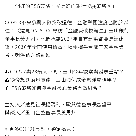
「一個好的ESG策略，就是好的銀行發展策略。」
COP28不只參與人數突破過往，金融業關注度也勝於以
往！《遠見ON AIR》專訪「金融減碳模範生」玉山銀行
董事長黃男州，他們承諾2027年自有建築都要是綠建
築，2030年全面使用綠電，積極攜手台灣五家金融業
者，朝淨路之路前進！
🔺COP27與28最大不同？玉山今年觀察與發表重點？
🔺從發想到落地實踐，玉山如何成金融淨零標竿？
🔺 ESG策略如何與金融核心業務有效組合？
主持人／遠見社長楊瑪利、歐萊德董事長葛望平
與談人／玉山金控董事長黃男州
✨更多COP28亮點，鎖定遠見：