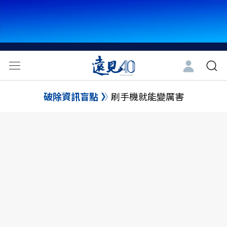
破除資訊盲點
刷手機就能變厲害