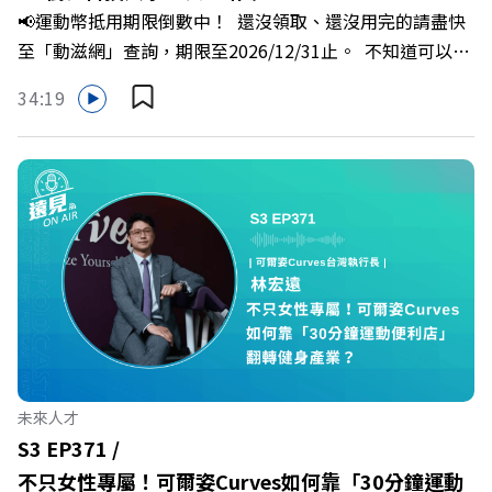
分權拿回手裡？ +++++📓《透視職場冰山》新書介紹
📢運動幣抵用期限倒數中！ 還沒領取、還沒用完的請盡快
>>>https://bookzone.cwgv.com.tw/book/BWL108🎂歡
至「動滋網」查詢，期限至2026/12/31止。 不知道可以在
慶遠見40歲生日！手速搶下破天荒的獨家優惠
哪裡使用嗎？ 上「動滋網」【合作店家】專區，全台五千
>>>https://gvmkt.pse.is/9e5pbz✨關注《遠見》更多的社
34:19
多家合作業者任你選，馬上來找適用地點！ ➡️
群：LINE：https://reurl.cc/A4ELQpIG：
https://fstry.pse.is/9epct2 —— 以上為 FMTaiwan 與
https://bit.ly/3AjBWNVYT：https://bit.ly/38jNi9k
Firstory Podcast 廣告 —— 在少子化浪潮、私校面臨退場
Powered by Firstory Hosting
海嘯的嚴峻考驗下，南台灣的技職學校該如何轉型突圍？
本集《遠見ON AIR》邀請到樹德科技大學校長王昭雄，帶
你解析樹德科大如何打造出兼顧學校永續發展與地方創生的
技職教育新典範！ 🔺如何從「傳統私校」轉型為「產學無
縫接軌者」？ 🔺AI如何深度賦能設計與人文學科學群？ 🔺
首創「菲律賓半導體專班」！驚豔科技界的國際精準育才
🔺一舉拿下4大USR專案！深耕地方的溫暖社會責任平台 主
持人／遠見雜誌副社長兼遠見智庫總編輯 李建興 與談人／
未來人才
樹德科技大學校長 王昭雄 +++++ 🎂歡慶遠見40歲生日！手
S3 EP371 /
速搶下破天荒的獨家優惠
不只女性專屬！可爾姿Curves如何靠「30分鐘運動