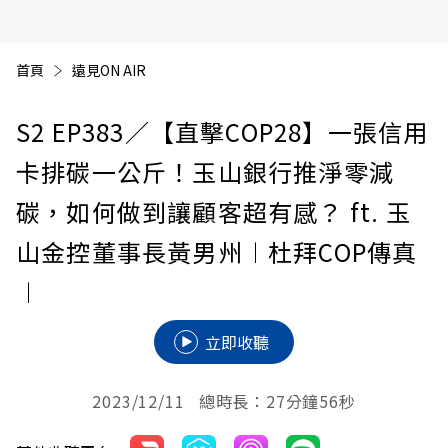
首頁
遠見ON AIR
S2 EP383
／【直擊COP28】一張信用
卡排碳一公斤！玉山銀行推淨零減
碳，如何做到讓顧客超有感？ ft. 玉
山金控董事長黃男州︱杜拜COP傳真
︱
立即收聽
2023/12/11 總時長：27分鐘56秒