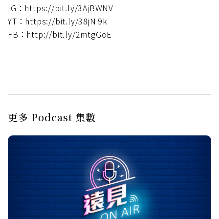
IG：https://bit.ly/3AjBWNV
YT：https://bit.ly/38jNi9k
FB：http://bit.ly/2mtgGoE
更多 Podcast 集數