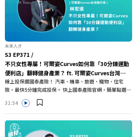
你解析樹德科大如何打造出兼顧學校永續發展與地方創生的
技職教育新典範！ 🔺如何從「傳統私校」轉型為「產學無
縫接軌者」？ 🔺AI如何深度賦能設計與人文學科學群？ 🔺
首創「菲律賓半導體專班」！驚豔科技界的國際精準育才
🔺一舉拿下4大USR專案！深耕地方的溫暖社會責任平台 主
持人／遠見雜誌副社長兼遠見智庫總編輯 李建興 與談人／
未來人才
樹德科技大學校長 王昭雄 +++++ 🎂歡慶遠見40歲生日！手
S3 EP371 /
速搶下破天荒的獨家優惠
不只女性專屬！可爾姿Curves如何靠「30分鐘運動
>>>https://gvmkt.pse.is/9e5pbz ✨關注《遠見》更多的社
便利店」翻轉健身產業？ ft. 可爾姿Curves台灣執
群： LINE：https://reurl.cc/A4ELQp IG：
線上投保選國泰產險！ 汽車、機車、旅遊、寵物、住宅
行長林宏遠
https://bit.ly/3AjBWNV YT：https://bit.ly/38jNi9k
險，最快5分鐘完成投保。 快上國泰產險官網，簡單點選，
Powered by Firstory Hosting
保障立即到位！ https://fstry.pse.is/9eddvv —— 以上為
31:34
Firstory Podcast 廣告 —— 在健康意識抬頭、健身產業百
家爭鳴的激烈浪潮下，傳統的健身房該如何轉型突圍？ 本
集《遠見ON AIR》邀請到可爾姿Curves台灣執行長林宏
遠，帶你解析可爾姿如何打造出兼顧健康生活與女力創業的