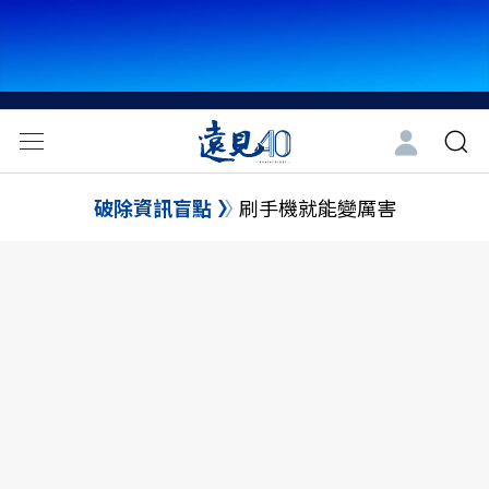
破除資訊盲點
刷手機就能變厲害