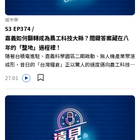
城市學
S3 EP374 /
嘉義如何翻轉成為農工科技大縣？關鍵答案藏在八
年的「整地」過程裡！
隨著台積電進駐、嘉義科學園區二期啟動、無人機產業聚落
成形，昔日的「台灣糧倉」正以驚人的速度邁向農工科技大
縣。在智慧農業、精品農產與「嘉義優鮮」品牌同步升級的
27:01
推動下，嘉義縣政府成功打破過往傳統農業縣的侷限，讓返
鄉子弟不僅能「回得來、留得下、活得好」，更為地方累積
迎向黃金十年的發展動能。 本集《遠見ON AIR》邀請嘉義
縣長翁章梁、立法委員蔡易餘、財信傳媒集團董事長謝金
河、紙風車劇團創辦人李永豐、以及嘉義縣人力發展所所長
許喻理。帶你深入剖析《嘉義被看見了》書中收錄的八年轉
型故事，讀懂這段洗天換地的歷程，並共同看見下一個黃金