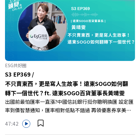
爾模式溝通引導師李崇義與謝佳芸，教你如何看穿職場底層
的應對姿態，以及在緊湊的職場節奏中，修煉安頓心法！
🔺你的自我價值，難道只能由考績和主管來決定？ 🔺你或
你的同事，正在用哪種「不一致」的姿態應對壓力？ 🔺如
何在中高壓的「三明治主管」困境中全身而退？ 主持人／
遠見雜誌總編輯 林讓均 與談人／薩提爾模式溝通引導師、
作者 李崇義、謝佳芸 +++++ 🫧清除腦袋的盲點，也順手理
清生活的雜亂。 點開看質感養成術>>
ESG共好圈
https://gvmkt.pse.is/9al3px ✨關注《遠見》更多的社群：
S3 EP369 /
LINE：https://reurl.cc/A4ELQp IG：
不只賣東西，更是寫人生故事！遠東SOGO如何翻
https://bit.ly/3AjBWNV YT：https://bit.ly/38jNi9k
轉下一個世代？ft. 遠東SOGO百貨董事長黃晴雯
Powered by Firstory Hosting
出國前最怕匯率一直漲?中國信託銀行挺你聰明換匯 設定匯
率到價智慧通知，匯率相對低點不錯過 再領優惠券享美金
最高減3分等優惠 立即設定： https://fstry.pse.is/9d7lr7
47:42
投資外幣如幣別轉換可能產生匯兌損失，應評估涉及自身情
況審慎投資。 完整注意事項詳見網站資訊。 —— 以上為