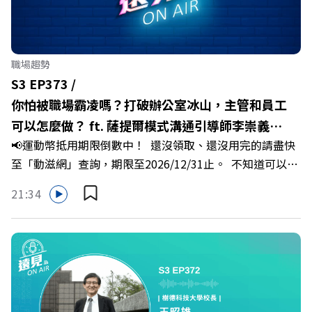
十年的發展藍圖！ 🔺翁章梁縣長如何攜手團隊，在大牌林
立的科技版圖中搶先卡位亞創中心？🔺品牌如何雙重升級，
化傳統作物為高價值的精品品牌？🔺如何將自身的失敗學，
轉化為凝聚團隊與縣民認同感的力量？🔺在迎向黃金十年的
職場趨勢
新局下，嘉義如何打造子弟能安心安居的未來？ 主持人／
S3 EP373 /
遠見雜誌副社長兼遠見智庫總編輯 李建興 與談人／嘉義縣
你怕被職場霸凌嗎？打破辦公室冰山，主管和員工
縣長 翁章梁、立法委員 蔡易餘、財信傳媒集團董事長 謝金
可以怎麼做？ ft. 薩提爾模式溝通引導師李崇義、
河、紙風車劇團創辦人 李永豐、嘉義縣人力發展所所長 許
📢運動幣抵用期限倒數中！ 還沒領取、還沒用完的請盡快
謝佳芸
喻理+++++🎂歡慶遠見40歲生日！手速搶下破天荒的獨家
至「動滋網」查詢，期限至2026/12/31止。 不知道可以在
優惠>>>https://gvmkt.pse.is/9e5pbz✨關注《遠見》更多
哪裡使用嗎？ 上「動滋網」【合作店家】專區，全台五千
的社群：LINE：https://reurl.cc/A4ELQpIG：
21:34
多家合作業者任你選，馬上來找適用地點！ ➡️
https://bit.ly/3AjBWNVYT：https://bit.ly/38jNi9k
https://fstry.pse.is/9epct2 —— 以上為 FMTaiwan 與
Powered by Firstory Hosting
Firstory Podcast 廣告 —— 你常在職場中感到焦慮、害怕
犯錯，甚至覺得自己正遭受不友善的對待或霸凌嗎？當工作
中的人際摩擦、怕輸怕失敗的緊繃感成為日常，我們不能只
是委屈討好或一味逃避，更需要學會看透人際互動底層的