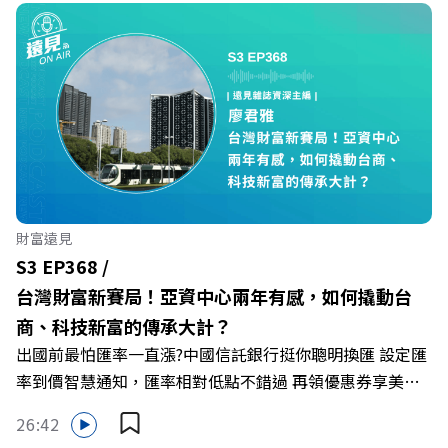
Firstory Podcast 廣告 —— 在永續減碳、綠色消費與友善
職場的變革浪潮下，傳統大流量、高耗能的百貨零售業該如
何轉型突圍？ 本集《遠見ON AIR》邀請到遠東SOGO百貨
董事長黃晴雯，帶你解析遠東SOGO如何透過戰略布局，打
造出兼顧企業獲利與社會共好的綠色零售新契機！ 🔺如何
從單純百貨專櫃轉型為有溫度的利他平台？ 🔺最難節能的
零售業如何落實「EP100」能效倍增計畫？ 🔺成功推動育
嬰留停、男同仁樂意成家！驚豔業界的「生育代理人制度」
🔺最有人情味的文化橋梁！從社會創新到經典「日本展」的
財富遠見
共好實踐 主持人／遠見雜誌副社長兼遠見智庫總編輯 李建
S3 EP368 /
興 與談人／遠東SOGO百貨董事長 黃晴雯 +++++ 🫧清除腦
台灣財富新賽局！亞資中心兩年有感，如何撬動台
袋的盲點，也順手理清生活的雜亂。 點開看質感養成術>>
商、科技新富的傳承大計？
https://gvmkt.pse.is/9al3px ✨關注《遠見》更多的社群：
出國前最怕匯率一直漲?中國信託銀行挺你聰明換匯 設定匯
LINE：https://reurl.cc/A4ELQp IG：
率到價智慧通知，匯率相對低點不錯過 再領優惠券享美金
https://bit.ly/3AjBWNV YT：https://bit.ly/38jNi9k
最高減3分等優惠 立即設定： https://fstry.pse.is/9d7lr7
Powered by Firstory Hosting
26:42
投資外幣如幣別轉換可能產生匯兌損失，應評估涉及自身情