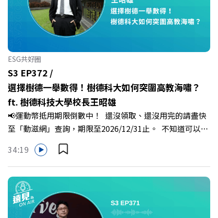
「職場冰山」。 本集《遠見 ON AIR》邀請到薩提爾模式溝
通引導師、天下文化新書《透視職場冰山》作者李崇義與謝
佳芸老師，帶你透過「冰山理論」拆解職場上的對立與衝
突，學會用「好奇」代替「批判」。即使在變動快速的AI時
代，也能幫自己打造不被成敗輕易定義的強韌自我。 🔺 職
ESG共好圈
場衝突與霸凌從何而來？🔺 如何用「冰山對話」看穿主管
S3 EP372 /
焦慮，將對立化為合作？🔺 怎麼做到「好奇少一點、批判
選擇樹德一舉數得！樹德科大如何突圍高教海嘯？
少一點」？🔺 面對AI時代的職涯焦慮，如何把自我價值打
ft. 樹德科技大學校長王昭雄
分權拿回手裡？ +++++📓《透視職場冰山》新書介紹
📢運動幣抵用期限倒數中！ 還沒領取、還沒用完的請盡快
>>>https://bookzone.cwgv.com.tw/book/BWL108🎂歡
至「動滋網」查詢，期限至2026/12/31止。 不知道可以在
慶遠見40歲生日！手速搶下破天荒的獨家優惠
哪裡使用嗎？ 上「動滋網」【合作店家】專區，全台五千
>>>https://gvmkt.pse.is/9e5pbz✨關注《遠見》更多的社
34:19
多家合作業者任你選，馬上來找適用地點！ ➡️
群：LINE：https://reurl.cc/A4ELQpIG：
https://fstry.pse.is/9epct2 —— 以上為 FMTaiwan 與
https://bit.ly/3AjBWNVYT：https://bit.ly/38jNi9k
Firstory Podcast 廣告 —— 在少子化浪潮、私校面臨退場
Powered by Firstory Hosting
海嘯的嚴峻考驗下，南台灣的技職學校該如何轉型突圍？
本集《遠見ON AIR》邀請到樹德科技大學校長王昭雄，帶