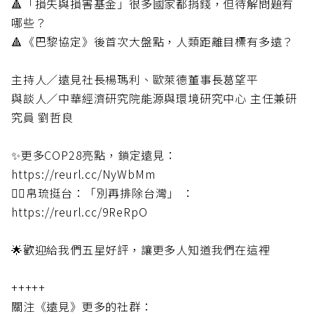
🔺「損失與損害基金」很多國家都捐錢，但待解問題有
哪些？
🔺《巴黎協定》後首次大盤點，人類距離目標有多遠？
主持人／遠見社長楊瑪利、歐萊德董事長葛望平
與談人／中華經濟研究院能源與環境研究中心 主任兼研
究員 劉哲良
✨更多COP28亮點，鎖定遠見：
https://reurl.cc/NyWbMm
🏃‍♂帛琉挺台：「別再排除台灣」 ：
https://reurl.cc/9ReRpO
🌟歡迎給我們五星好評，讓更多人知道我們在這裡
+++++
關注《遠見》更多的社群：