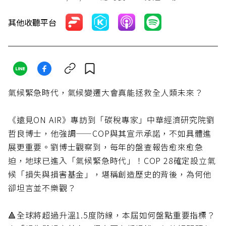
其他收聽平台
氣候緊急時代，氣候變遷大會真能拯救全人類未來？
《遠見ON AIR》專訪到「碳稅專家」中華經濟研究院劉
哲良博士，他強調——COP與其宣示承諾，不如具體進
展更重要。劉博士觀察到，每年的盤查報告愈來愈急
迫，地球已進入「氣候緊急時代」！COP 28確定設立氣
候「損失與損害基金」，堪稱創造歷史的背後，為何他
卻坦言並不樂觀？
🔺全球將超過升溫1.5度防線，本屆如何盤點重要指標？