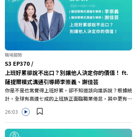
健身新契機！ 🔺如何從「傳統大型健身房」轉型為「社區
運動便利店」？ 🔺運動如何落實最貼心的「女性專屬、零
壓力」空間？ 🔺對抗肌少症、預防高齡化！驚豔醫學界的
「社會處方」 🔺超高加盟成功率！為無數女性圓夢的「女
力互助與微型創業平台」 主持人／遠見雜誌副社長兼遠見
智庫總編輯 李建興 與談人／可爾姿Curves台灣執行長 林宏
遠 +++++ 🫧清除腦袋的盲點，也順手理清生活的雜亂。 點
職場趨勢
開看質感養成術>> https://gvmkt.pse.is/9al3px ✨關注
S3 EP370 /
《遠見》更多的社群： LINE：https://reurl.cc/A4ELQp
上班好累卻說不出口？別讓他人決定你的價值！ ft.
IG：https://bit.ly/3AjBWNV YT：https://bit.ly/38jNi9k
薩提爾模式溝通引導師李崇義、謝佳芸
Powered by Firstory Hosting
你是不是也常覺得上班好累，卻不知道該向誰訴說？根據統
計，全球有高達七成的上班族正面臨職業倦怠，其中更有三
成默默承受著「沉默的倦怠」。當主管的期待、同儕的競爭
26:03
與承上啟下的壓力成為日常，身在職場的我們該如何停止無
止境的自我懷疑，在人際風暴中找回安頓內心的力量？ 本
集《遠見ON AIR》邀請新書《透視職場冰山》作者、薩提