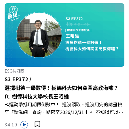
Powered by Firstory Hosting
Firstory Podcast 廣告 —— 你常在職場中感到焦慮、害怕
犯錯，甚至覺得自己正遭受不友善的對待或霸凌嗎？當工作
中的人際摩擦、怕輸怕失敗的緊繃感成為日常，我們不能只
是委屈討好或一味逃避，更需要學會看透人際互動底層的
「職場冰山」。 本集《遠見 ON AIR》邀請到薩提爾模式溝
通引導師、天下文化新書《透視職場冰山》作者李崇義與謝
佳芸老師，帶你透過「冰山理論」拆解職場上的對立與衝
突，學會用「好奇」代替「批判」。即使在變動快速的AI時
代，也能幫自己打造不被成敗輕易定義的強韌自我。 🔺 職
ESG共好圈
場衝突與霸凌從何而來？🔺 如何用「冰山對話」看穿主管
S3 EP372 /
焦慮，將對立化為合作？🔺 怎麼做到「好奇少一點、批判
選擇樹德一舉數得！樹德科大如何突圍高教海嘯？
少一點」？🔺 面對AI時代的職涯焦慮，如何把自我價值打
ft. 樹德科技大學校長王昭雄
分權拿回手裡？ +++++📓《透視職場冰山》新書介紹
📢運動幣抵用期限倒數中！ 還沒領取、還沒用完的請盡快
>>>https://bookzone.cwgv.com.tw/book/BWL108🎂歡
至「動滋網」查詢，期限至2026/12/31止。 不知道可以在
慶遠見40歲生日！手速搶下破天荒的獨家優惠
哪裡使用嗎？ 上「動滋網」【合作店家】專區，全台五千
>>>https://gvmkt.pse.is/9e5pbz✨關注《遠見》更多的社
34:19
多家合作業者任你選，馬上來找適用地點！ ➡️