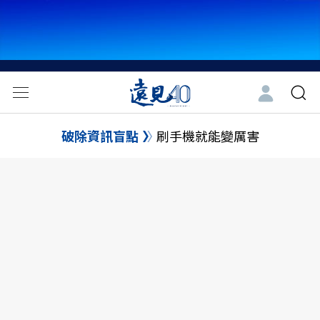
破除資訊盲點
刷手機就能變厲害