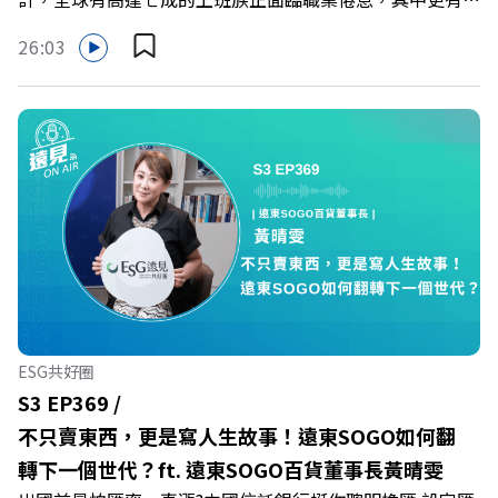
成默默承受著「沉默的倦怠」。當主管的期待、同儕的競爭
26:03
與承上啟下的壓力成為日常，身在職場的我們該如何停止無
止境的自我懷疑，在人際風暴中找回安頓內心的力量？ 本
集《遠見ON AIR》邀請新書《透視職場冰山》作者、薩提
爾模式溝通引導師李崇義與謝佳芸，教你如何看穿職場底層
的應對姿態，以及在緊湊的職場節奏中，修煉安頓心法！
🔺你的自我價值，難道只能由考績和主管來決定？ 🔺你或
你的同事，正在用哪種「不一致」的姿態應對壓力？ 🔺如
何在中高壓的「三明治主管」困境中全身而退？ 主持人／
遠見雜誌總編輯 林讓均 與談人／薩提爾模式溝通引導師、
作者 李崇義、謝佳芸 +++++ 🫧清除腦袋的盲點，也順手理
清生活的雜亂。 點開看質感養成術>>
ESG共好圈
https://gvmkt.pse.is/9al3px ✨關注《遠見》更多的社群：
S3 EP369 /
LINE：https://reurl.cc/A4ELQp IG：
不只賣東西，更是寫人生故事！遠東SOGO如何翻
https://bit.ly/3AjBWNV YT：https://bit.ly/38jNi9k
轉下一個世代？ft. 遠東SOGO百貨董事長黃晴雯
Powered by Firstory Hosting