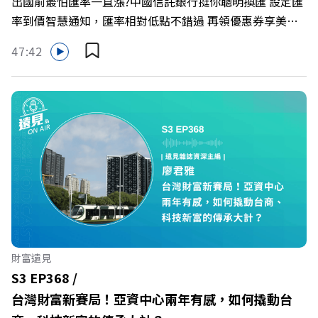
出國前最怕匯率一直漲?中國信託銀行挺你聰明換匯 設定匯
率到價智慧通知，匯率相對低點不錯過 再領優惠券享美金
最高減3分等優惠 立即設定： https://fstry.pse.is/9d7lr7
47:42
投資外幣如幣別轉換可能產生匯兌損失，應評估涉及自身情
況審慎投資。 完整注意事項詳見網站資訊。 —— 以上為
Firstory Podcast 廣告 —— 在永續減碳、綠色消費與友善
職場的變革浪潮下，傳統大流量、高耗能的百貨零售業該如
何轉型突圍？ 本集《遠見ON AIR》邀請到遠東SOGO百貨
董事長黃晴雯，帶你解析遠東SOGO如何透過戰略布局，打
造出兼顧企業獲利與社會共好的綠色零售新契機！ 🔺如何
從單純百貨專櫃轉型為有溫度的利他平台？ 🔺最難節能的
零售業如何落實「EP100」能效倍增計畫？ 🔺成功推動育
嬰留停、男同仁樂意成家！驚豔業界的「生育代理人制度」
🔺最有人情味的文化橋梁！從社會創新到經典「日本展」的
財富遠見
共好實踐 主持人／遠見雜誌副社長兼遠見智庫總編輯 李建
S3 EP368 /
興 與談人／遠東SOGO百貨董事長 黃晴雯 +++++ 🫧清除腦
台灣財富新賽局！亞資中心兩年有感，如何撬動台
袋的盲點，也順手理清生活的雜亂。 點開看質感養成術>>