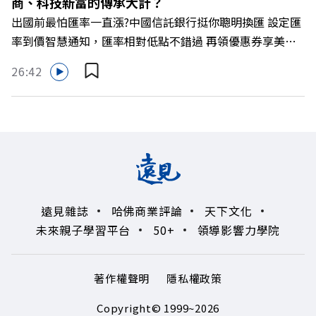
商、科技新富的傳承大計？
https://gvmkt.pse.is/9al3px ✨關注《遠見》更多的社群：
出國前最怕匯率一直漲?中國信託銀行挺你聰明換匯 設定匯
LINE：https://reurl.cc/A4ELQp IG：
率到價智慧通知，匯率相對低點不錯過 再領優惠券享美金
https://bit.ly/3AjBWNV YT：https://bit.ly/38jNi9k
最高減3分等優惠 立即設定： https://fstry.pse.is/9d7lr7
Powered by Firstory Hosting
26:42
投資外幣如幣別轉換可能產生匯兌損失，應評估涉及自身情
況審慎投資。 完整注意事項詳見網站資訊。 —— 以上為
Firstory Podcast 廣告 —— 如果有一天，台灣成為亞洲新
一代的財富調度與資產管理重鎮，你的資產配置會怎麼變？
在政府力推「亞洲資產管理中心」政策、高雄專區成立滿週
年的關鍵時刻，台灣的投信、信託與財富管理業務，正迎來
史詩級的法規鬆綁與資金浪潮。 本集《遠見ON AIR》邀請
遠見雜誌
哈佛商業評論
天下文化
到遠見資深主編廖君雅，帶你解析這場台灣史上最大規模的
未來親子學習平台
50+
領導影響力學院
財富版圖重組。 🔺資產管理大躍進！台灣憑什麼挑戰亞太
金融重鎮？ 🔺不只是口號！主動式ETF與被動平衡型ETF如
何引爆市場？ 🔺打破「富不過三代」魔咒，如何靠信託鬆
著作權聲明
隱私權政策
綁落實百年傳承？ 🔺高雄專區滿一週年！如何打造在地財
富生態系？ 主持人／遠見雜誌總編輯 林讓均 與談人／遠見
Copyright© 1999~2026