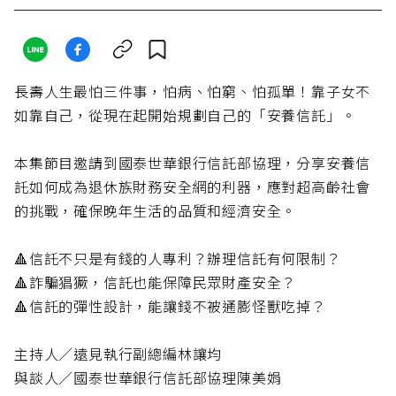
長壽人生最怕三件事，怕病、怕窮、怕孤單！靠子女不
如靠自己，從現在起開始規劃自己的「安養信託」。
本集節目邀請到國泰世華銀行信託部協理，分享安養信
託如何成為退休族財務安全網的利器，應對超高齡社會
的挑戰，確保晚年生活的品質和經濟安全。
🔺信託不只是有錢的人專利？辦理信託有何限制？
🔺詐騙猖獗，信託也能保障民眾財產安全？
🔺信託的彈性設計，能讓錢不被通膨怪獸吃掉？
主持人／遠見執行副總編林讓均
與談人／國泰世華銀行信託部協理陳美娟