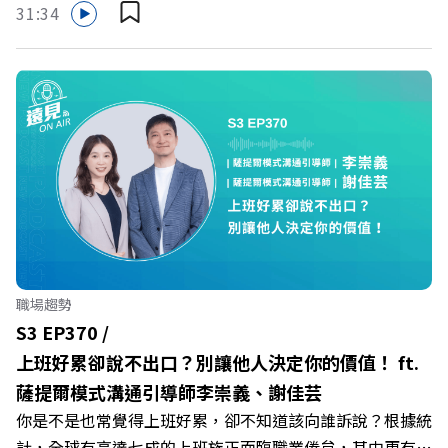
31:34
Firstory Podcast 廣告 —— 在健康意識抬頭、健身產業百
家爭鳴的激烈浪潮下，傳統的健身房該如何轉型突圍？ 本
集《遠見ON AIR》邀請到可爾姿Curves台灣執行長林宏
遠，帶你解析可爾姿如何打造出兼顧健康生活與女力創業的
健身新契機！ 🔺如何從「傳統大型健身房」轉型為「社區
運動便利店」？ 🔺運動如何落實最貼心的「女性專屬、零
壓力」空間？ 🔺對抗肌少症、預防高齡化！驚豔醫學界的
「社會處方」 🔺超高加盟成功率！為無數女性圓夢的「女
力互助與微型創業平台」 主持人／遠見雜誌副社長兼遠見
智庫總編輯 李建興 與談人／可爾姿Curves台灣執行長 林宏
遠 +++++ 🫧清除腦袋的盲點，也順手理清生活的雜亂。 點
職場趨勢
開看質感養成術>> https://gvmkt.pse.is/9al3px ✨關注
S3 EP370 /
《遠見》更多的社群： LINE：https://reurl.cc/A4ELQp
上班好累卻說不出口？別讓他人決定你的價值！ ft.
IG：https://bit.ly/3AjBWNV YT：https://bit.ly/38jNi9k
薩提爾模式溝通引導師李崇義、謝佳芸
Powered by Firstory Hosting
你是不是也常覺得上班好累，卻不知道該向誰訴說？根據統
計，全球有高達七成的上班族正面臨職業倦怠，其中更有三