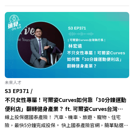
群：LINE：https://reurl.cc/A4ELQpIG：
https://fstry.pse.is/9epct2 —— 以上為 FMTaiwan 與
https://bit.ly/3AjBWNVYT：https://bit.ly/38jNi9k
Firstory Podcast 廣告 —— 在少子化浪潮、私校面臨退場
Powered by Firstory Hosting
海嘯的嚴峻考驗下，南台灣的技職學校該如何轉型突圍？
本集《遠見ON AIR》邀請到樹德科技大學校長王昭雄，帶
你解析樹德科大如何打造出兼顧學校永續發展與地方創生的
技職教育新典範！ 🔺如何從「傳統私校」轉型為「產學無
縫接軌者」？ 🔺AI如何深度賦能設計與人文學科學群？ 🔺
首創「菲律賓半導體專班」！驚豔科技界的國際精準育才
🔺一舉拿下4大USR專案！深耕地方的溫暖社會責任平台 主
持人／遠見雜誌副社長兼遠見智庫總編輯 李建興 與談人／
未來人才
樹德科技大學校長 王昭雄 +++++ 🎂歡慶遠見40歲生日！手
S3 EP371 /
速搶下破天荒的獨家優惠
不只女性專屬！可爾姿Curves如何靠「30分鐘運動
>>>https://gvmkt.pse.is/9e5pbz ✨關注《遠見》更多的社
便利店」翻轉健身產業？ ft. 可爾姿Curves台灣執
群： LINE：https://reurl.cc/A4ELQp IG：
線上投保選國泰產險！ 汽車、機車、旅遊、寵物、住宅
行長林宏遠
https://bit.ly/3AjBWNV YT：https://bit.ly/38jNi9k
險，最快5分鐘完成投保。 快上國泰產險官網，簡單點選，
Powered by Firstory Hosting
保障立即到位！ https://fstry.pse.is/9eddvv —— 以上為