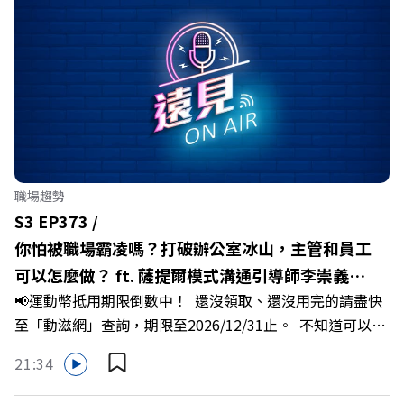
縣長翁章梁、立法委員蔡易餘、財信傳媒集團董事長謝金
河、紙風車劇團創辦人李永豐、以及嘉義縣人力發展所所長
許喻理。帶你深入剖析《嘉義被看見了》書中收錄的八年轉
型故事，讀懂這段洗天換地的歷程，並共同看見下一個黃金
十年的發展藍圖！ 🔺翁章梁縣長如何攜手團隊，在大牌林
立的科技版圖中搶先卡位亞創中心？🔺品牌如何雙重升級，
化傳統作物為高價值的精品品牌？🔺如何將自身的失敗學，
轉化為凝聚團隊與縣民認同感的力量？🔺在迎向黃金十年的
職場趨勢
新局下，嘉義如何打造子弟能安心安居的未來？ 主持人／
S3 EP373 /
遠見雜誌副社長兼遠見智庫總編輯 李建興 與談人／嘉義縣
你怕被職場霸凌嗎？打破辦公室冰山，主管和員工
縣長 翁章梁、立法委員 蔡易餘、財信傳媒集團董事長 謝金
可以怎麼做？ ft. 薩提爾模式溝通引導師李崇義、
河、紙風車劇團創辦人 李永豐、嘉義縣人力發展所所長 許
📢運動幣抵用期限倒數中！ 還沒領取、還沒用完的請盡快
謝佳芸
喻理+++++🎂歡慶遠見40歲生日！手速搶下破天荒的獨家
至「動滋網」查詢，期限至2026/12/31止。 不知道可以在
優惠>>>https://gvmkt.pse.is/9e5pbz✨關注《遠見》更多
哪裡使用嗎？ 上「動滋網」【合作店家】專區，全台五千
的社群：LINE：https://reurl.cc/A4ELQpIG：
21:34
多家合作業者任你選，馬上來找適用地點！ ➡️
https://bit.ly/3AjBWNVYT：https://bit.ly/38jNi9k
https://fstry.pse.is/9epct2 —— 以上為 FMTaiwan 與