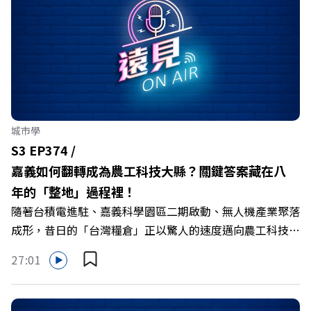
城市學
S3 EP374 /
嘉義如何翻轉成為農工科技大縣？關鍵答案藏在八
年的「整地」過程裡！
隨著台積電進駐、嘉義科學園區二期啟動、無人機產業聚落
成形，昔日的「台灣糧倉」正以驚人的速度邁向農工科技大
縣。在智慧農業、精品農產與「嘉義優鮮」品牌同步升級的
27:01
推動下，嘉義縣政府成功打破過往傳統農業縣的侷限，讓返
鄉子弟不僅能「回得來、留得下、活得好」，更為地方累積
迎向黃金十年的發展動能。 本集《遠見ON AIR》邀請嘉義