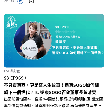
26:03
與承上啟下的壓力成為日常，身在職場的我們該如何停止無
止境的自我懷疑，在人際風暴中找回安頓內心的力量？ 本
集《遠見ON AIR》邀請新書《透視職場冰山》作者、薩提
爾模式溝通引導師李崇義與謝佳芸，教你如何看穿職場底層
的應對姿態，以及在緊湊的職場節奏中，修煉安頓心法！
🔺你的自我價值，難道只能由考績和主管來決定？ 🔺你或
你的同事，正在用哪種「不一致」的姿態應對壓力？ 🔺如
何在中高壓的「三明治主管」困境中全身而退？ 主持人／
遠見雜誌總編輯 林讓均 與談人／薩提爾模式溝通引導師、
作者 李崇義、謝佳芸 +++++ 🫧清除腦袋的盲點，也順手理
清生活的雜亂。 點開看質感養成術>>
ESG共好圈
https://gvmkt.pse.is/9al3px ✨關注《遠見》更多的社群：
S3 EP369 /
LINE：https://reurl.cc/A4ELQp IG：
不只賣東西，更是寫人生故事！遠東SOGO如何翻
https://bit.ly/3AjBWNV YT：https://bit.ly/38jNi9k
轉下一個世代？ft. 遠東SOGO百貨董事長黃晴雯
Powered by Firstory Hosting
出國前最怕匯率一直漲?中國信託銀行挺你聰明換匯 設定匯
率到價智慧通知，匯率相對低點不錯過 再領優惠券享美金