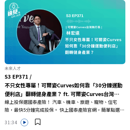
Firstory Podcast 廣告 —— 在少子化浪潮、私校面臨退場
Powered by Firstory Hosting
海嘯的嚴峻考驗下，南台灣的技職學校該如何轉型突圍？
本集《遠見ON AIR》邀請到樹德科技大學校長王昭雄，帶
你解析樹德科大如何打造出兼顧學校永續發展與地方創生的
技職教育新典範！ 🔺如何從「傳統私校」轉型為「產學無
縫接軌者」？ 🔺AI如何深度賦能設計與人文學科學群？ 🔺
首創「菲律賓半導體專班」！驚豔科技界的國際精準育才
🔺一舉拿下4大USR專案！深耕地方的溫暖社會責任平台 主
持人／遠見雜誌副社長兼遠見智庫總編輯 李建興 與談人／
未來人才
樹德科技大學校長 王昭雄 +++++ 🎂歡慶遠見40歲生日！手
S3 EP371 /
速搶下破天荒的獨家優惠
不只女性專屬！可爾姿Curves如何靠「30分鐘運動
>>>https://gvmkt.pse.is/9e5pbz ✨關注《遠見》更多的社
便利店」翻轉健身產業？ ft. 可爾姿Curves台灣執
群： LINE：https://reurl.cc/A4ELQp IG：
線上投保選國泰產險！ 汽車、機車、旅遊、寵物、住宅
行長林宏遠
https://bit.ly/3AjBWNV YT：https://bit.ly/38jNi9k
險，最快5分鐘完成投保。 快上國泰產險官網，簡單點選，
Powered by Firstory Hosting
保障立即到位！ https://fstry.pse.is/9eddvv —— 以上為
31:34
Firstory Podcast 廣告 —— 在健康意識抬頭、健身產業百