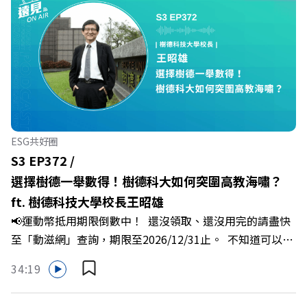
犯錯，甚至覺得自己正遭受不友善的對待或霸凌嗎？當工作
中的人際摩擦、怕輸怕失敗的緊繃感成為日常，我們不能只
是委屈討好或一味逃避，更需要學會看透人際互動底層的
「職場冰山」。 本集《遠見 ON AIR》邀請到薩提爾模式溝
通引導師、天下文化新書《透視職場冰山》作者李崇義與謝
佳芸老師，帶你透過「冰山理論」拆解職場上的對立與衝
突，學會用「好奇」代替「批判」。即使在變動快速的AI時
代，也能幫自己打造不被成敗輕易定義的強韌自我。 🔺 職
ESG共好圈
場衝突與霸凌從何而來？🔺 如何用「冰山對話」看穿主管
S3 EP372 /
焦慮，將對立化為合作？🔺 怎麼做到「好奇少一點、批判
選擇樹德一舉數得！樹德科大如何突圍高教海嘯？
少一點」？🔺 面對AI時代的職涯焦慮，如何把自我價值打
ft. 樹德科技大學校長王昭雄
分權拿回手裡？ +++++📓《透視職場冰山》新書介紹
📢運動幣抵用期限倒數中！ 還沒領取、還沒用完的請盡快
>>>https://bookzone.cwgv.com.tw/book/BWL108🎂歡
至「動滋網」查詢，期限至2026/12/31止。 不知道可以在
慶遠見40歲生日！手速搶下破天荒的獨家優惠
哪裡使用嗎？ 上「動滋網」【合作店家】專區，全台五千
>>>https://gvmkt.pse.is/9e5pbz✨關注《遠見》更多的社
34:19
多家合作業者任你選，馬上來找適用地點！ ➡️
群：LINE：https://reurl.cc/A4ELQpIG：
https://fstry.pse.is/9epct2 —— 以上為 FMTaiwan 與
https://bit.ly/3AjBWNVYT：https://bit.ly/38jNi9k