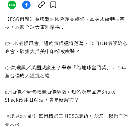
【ESG週報】為您盤點國際淨零趨勢、掌握永續轉型密
技。本週全球大事別錯過：
👉UN氣候風會／紐約氣候週將落幕，20日UN氣候雄心
峰會，碳排大戶美中印卻被噤聲？
👉氣候獎／英國威廉王子舉辦「為地球奮鬥獎」，今年
全台僅成大獲提名權
👉油價／全球橄欖油價攀漲，知名漢堡品牌Shake
Shack改用甘蔗油，會是新解方？
《遠見on air》每週精選三則ESG議題，與您一起邁向淨
零未來！