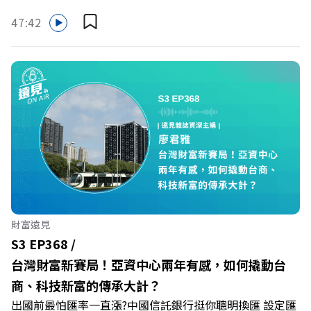
最高減3分等優惠 立即設定： https://fstry.pse.is/9d7lr7
47:42
投資外幣如幣別轉換可能產生匯兌損失，應評估涉及自身情
況審慎投資。 完整注意事項詳見網站資訊。 —— 以上為
Firstory Podcast 廣告 —— 在永續減碳、綠色消費與友善
職場的變革浪潮下，傳統大流量、高耗能的百貨零售業該如
何轉型突圍？ 本集《遠見ON AIR》邀請到遠東SOGO百貨
董事長黃晴雯，帶你解析遠東SOGO如何透過戰略布局，打
造出兼顧企業獲利與社會共好的綠色零售新契機！ 🔺如何
從單純百貨專櫃轉型為有溫度的利他平台？ 🔺最難節能的
零售業如何落實「EP100」能效倍增計畫？ 🔺成功推動育
嬰留停、男同仁樂意成家！驚豔業界的「生育代理人制度」
🔺最有人情味的文化橋梁！從社會創新到經典「日本展」的
財富遠見
共好實踐 主持人／遠見雜誌副社長兼遠見智庫總編輯 李建
S3 EP368 /
興 與談人／遠東SOGO百貨董事長 黃晴雯 +++++ 🫧清除腦
台灣財富新賽局！亞資中心兩年有感，如何撬動台
袋的盲點，也順手理清生活的雜亂。 點開看質感養成術>>
商、科技新富的傳承大計？
https://gvmkt.pse.is/9al3px ✨關注《遠見》更多的社群：
出國前最怕匯率一直漲?中國信託銀行挺你聰明換匯 設定匯
LINE：https://reurl.cc/A4ELQp IG：