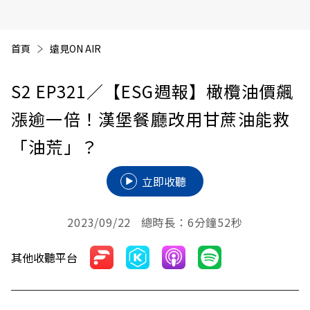
首頁
遠見ON AIR
S2 EP321
／【ESG週報】橄欖油價飆
漲逾一倍！漢堡餐廳改用甘蔗油能救
「油荒」？
立即收聽
2023/09/22 總時長：6分鐘52秒
其他收聽平台