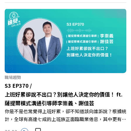
家爭鳴的激烈浪潮下，傳統的健身房該如何轉型突圍？ 本
集《遠見ON AIR》邀請到可爾姿Curves台灣執行長林宏
遠，帶你解析可爾姿如何打造出兼顧健康生活與女力創業的
健身新契機！ 🔺如何從「傳統大型健身房」轉型為「社區
運動便利店」？ 🔺運動如何落實最貼心的「女性專屬、零
壓力」空間？ 🔺對抗肌少症、預防高齡化！驚豔醫學界的
「社會處方」 🔺超高加盟成功率！為無數女性圓夢的「女
力互助與微型創業平台」 主持人／遠見雜誌副社長兼遠見
智庫總編輯 李建興 與談人／可爾姿Curves台灣執行長 林宏
遠 +++++ 🫧清除腦袋的盲點，也順手理清生活的雜亂。 點
職場趨勢
開看質感養成術>> https://gvmkt.pse.is/9al3px ✨關注
S3 EP370 /
《遠見》更多的社群： LINE：https://reurl.cc/A4ELQp
上班好累卻說不出口？別讓他人決定你的價值！ ft.
IG：https://bit.ly/3AjBWNV YT：https://bit.ly/38jNi9k
薩提爾模式溝通引導師李崇義、謝佳芸
Powered by Firstory Hosting
你是不是也常覺得上班好累，卻不知道該向誰訴說？根據統
計，全球有高達七成的上班族正面臨職業倦怠，其中更有三
成默默承受著「沉默的倦怠」。當主管的期待、同儕的競爭