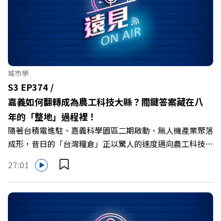
城市學
S3 EP374 /
嘉義如何翻轉成為農工科技大縣？關鍵答案藏在八
年的「整地」過程裡！
隨著台積電進駐、嘉義科學園區二期啟動、無人機產業聚落
成形，昔日的「台灣糧倉」正以驚人的速度邁向農工科技大
縣。在智慧農業、精品農產與「嘉義優鮮」品牌同步升級的
27:01
推動下，嘉義縣政府成功打破過往傳統農業縣的侷限，讓返
鄉子弟不僅能「回得來、留得下、活得好」，更為地方累積
迎向黃金十年的發展動能。 本集《遠見ON AIR》邀請嘉義
縣長翁章梁、立法委員蔡易餘、財信傳媒集團董事長謝金