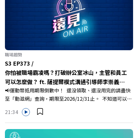
河、紙風車劇團創辦人李永豐、以及嘉義縣人力發展所所長
許喻理。帶你深入剖析《嘉義被看見了》書中收錄的八年轉
型故事，讀懂這段洗天換地的歷程，並共同看見下一個黃金
十年的發展藍圖！ 🔺翁章梁縣長如何攜手團隊，在大牌林
立的科技版圖中搶先卡位亞創中心？🔺品牌如何雙重升級，
化傳統作物為高價值的精品品牌？🔺如何將自身的失敗學，
轉化為凝聚團隊與縣民認同感的力量？🔺在迎向黃金十年的
職場趨勢
新局下，嘉義如何打造子弟能安心安居的未來？ 主持人／
S3 EP373 /
遠見雜誌副社長兼遠見智庫總編輯 李建興 與談人／嘉義縣
你怕被職場霸凌嗎？打破辦公室冰山，主管和員工
縣長 翁章梁、立法委員 蔡易餘、財信傳媒集團董事長 謝金
可以怎麼做？ ft. 薩提爾模式溝通引導師李崇義、
河、紙風車劇團創辦人 李永豐、嘉義縣人力發展所所長 許
📢運動幣抵用期限倒數中！ 還沒領取、還沒用完的請盡快
謝佳芸
喻理+++++🎂歡慶遠見40歲生日！手速搶下破天荒的獨家
至「動滋網」查詢，期限至2026/12/31止。 不知道可以在
優惠>>>https://gvmkt.pse.is/9e5pbz✨關注《遠見》更多
哪裡使用嗎？ 上「動滋網」【合作店家】專區，全台五千
的社群：LINE：https://reurl.cc/A4ELQpIG：
21:34
多家合作業者任你選，馬上來找適用地點！ ➡️
https://bit.ly/3AjBWNVYT：https://bit.ly/38jNi9k
https://fstry.pse.is/9epct2 —— 以上為 FMTaiwan 與
Powered by Firstory Hosting
Firstory Podcast 廣告 —— 你常在職場中感到焦慮、害怕