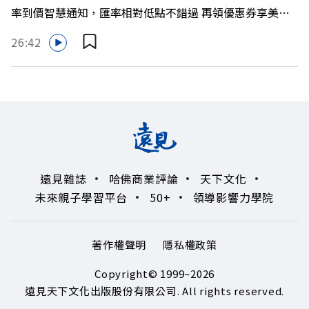
率到價智慧通知，匯率相對低點不錯過 再領優惠券享美金
https://bit.ly/3AjBWNV YT：https://bit.ly/38jNi9k
最高減3分等優惠 立即設定： https://fstry.pse.is/9d7lr7
Powered by Firstory Hosting
26:42
投資外幣如幣別轉換可能產生匯兌損失，應評估涉及自身情
況審慎投資。 完整注意事項詳見網站資訊。 —— 以上為
Firstory Podcast 廣告 —— 如果有一天，台灣成為亞洲新
一代的財富調度與資產管理重鎮，你的資產配置會怎麼變？
在政府力推「亞洲資產管理中心」政策、高雄專區成立滿週
年的關鍵時刻，台灣的投信、信託與財富管理業務，正迎來
史詩級的法規鬆綁與資金浪潮。 本集《遠見ON AIR》邀請
遠見雜誌
哈佛商業評論
天下文化
到遠見資深主編廖君雅，帶你解析這場台灣史上最大規模的
未來親子學習平台
50+
領導影響力學院
財富版圖重組。 🔺資產管理大躍進！台灣憑什麼挑戰亞太
金融重鎮？ 🔺不只是口號！主動式ETF與被動平衡型ETF如
何引爆市場？ 🔺打破「富不過三代」魔咒，如何靠信託鬆
著作權聲明
隱私權政策
綁落實百年傳承？ 🔺高雄專區滿一週年！如何打造在地財
富生態系？ 主持人／遠見雜誌總編輯 林讓均 與談人／遠見
Copyright© 1999~2026
雜誌資深主編 廖君雅 +++++ 💰更多專題導覽
遠見天下文化出版股份有限公司. All rights reserved.