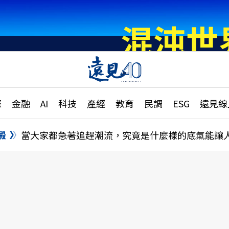
章
特輯
文章
大學升學、職涯攻略
遠
際
金融
AI
科技
產經
教育
民調
ESG
遠見線
國際
更
縣市施政調查全解析
金融
單
民調
澱
當大家都急著追趕潮流，究竟是什麼樣的底氣能讓
產經
電
好享生活
獨
專欄