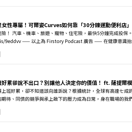
」？ 🔺AI如何深度賦能設計與人文學科學群？ 🔺首創「菲律
地方的溫暖社會責任平台 主持人／遠見雜誌副社長兼遠見智庫總編輯 
速搶下破天荒的獨家優惠 >>>https://gvmkt.pse.is/9e5
女性專屬！可爾姿Curves如何靠「30分鐘運動便利店」翻
c/A4ELQp IG：https://bit.ly/3AjBWNV YT：https://bit.ly/38jNi
產險！ 汽車、機車、旅遊、寵物、住宅險，最快5分鐘完成投保
ry.pse.is/9eddvv —— 以上為 Firstory Podcast 
《遠見ON AIR》邀請到可爾姿Curves台灣執行長林宏遠，
「傳統大型健身房」轉型為「社區運動便利店」？ 🔺運動如何落
界的「社會處方」 🔺超高加盟成功率！為無數女性圓夢的「女
與談人／可爾姿Curves台灣執行長 林宏遠 +++++ 🫧清除
.pse.is/9al3px ✨關注《遠見》更多的社群： LINE：https://reurl.cc/
班好累卻說不出口？別讓他人決定你的價值！ ft. 薩提
8jNi9k Powered by Firstory Hosting
得上班好累，卻不知道該向誰訴說？根據統計，全球有高達七成
的期待、同儕的競爭與承上啟下的壓力成為日常，身在職場的我
遠見ON AIR》邀請新書《透視職場冰山》作者、薩提爾模式
職場節奏中，修煉安頓心法！ 🔺你的自我價值，難道只能由考
 🔺如何在中高壓的「三明治主管」困境中全身而退？ 主持人／
+++++ 🫧清除腦袋的盲點，也順手理清生活的雜亂。 點開看質感養成術>>