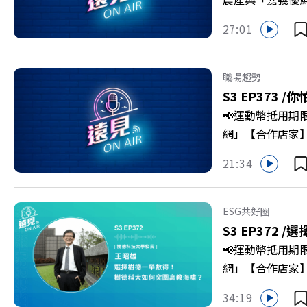
更為地方累積迎向
27:01
劇團創辦人李永
程，並共同看見下
級，化傳統作物
職場趨勢
打造子弟能安心安
S3 EP373 /
你
團董事長 謝金河
📢運動幣抵用期
>>>https://gv
網」【合作店家】專區
https://bit.ly/3
Firstory 
21:34
敗的緊繃感成為日
爾模式溝通引導
奇」代替「批判」
ESG共好圈
山對話」看穿主管
S3 EP372 /
選
手裡？ +++++
📢運動幣抵用期
家優惠>>>https:/
網」【合作店家】專區
https://bit.ly/3
Firstory 
34:19
到樹德科技大學