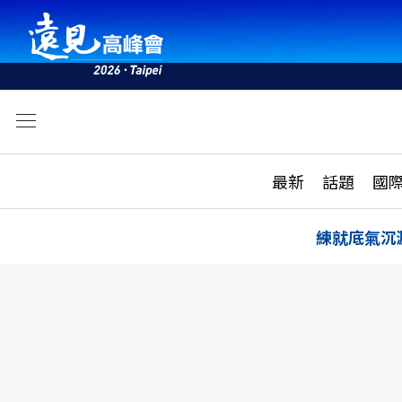
文
最新
最新
話題
國
雜誌目錄
活動
話題
AI
練就底氣沉
學堂
專題報導
科技
教育
遠見ON AIR
影音
合作