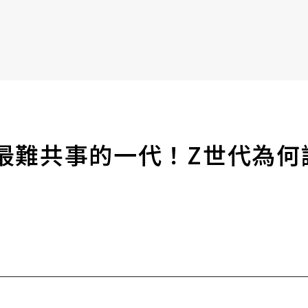
書6選3 特價 3,980 元
難共事的一代！Z世代為何讓