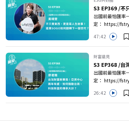
多的社群： LINE：http
S3 EP369 /
不
出國前最怕匯率一
定： https:/
以上為 First
47:42
集《遠見ON A
新契機！ 🔺如
男同仁樂意成家！
財富遠見
社長兼遠見智庫總
S3 EP368 /
台
>> https://gv
出國前最怕匯率一
https://bit.ly/3
定： https:/
以上為 First
26:42
資產管理中心」
見ON AIR》
鎮？ 🔺不只是
一週年！如何打造
>>https://ww