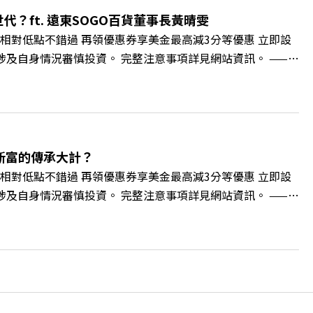
://bit.ly/38jNi9k Powered by Firstory Hosting
？ft. 遠東SOGO百貨董事長黃晴雯
相對低點不錯過 再領優惠券享美金最高減3分等優惠 立即設
損失，應評估涉及自身情況審慎投資。 完整注意事項詳見網站資訊。 ——
的變革浪潮下，傳統大流量、高耗能的百貨零售業該如何轉型突圍？ 本
O如何透過戰略布局，打造出兼顧企業獲利與社會共好的綠色零售
如何落實「EP100」能效倍增計畫？ 🔺成功推動育嬰留停、
社會創新到經典「日本展」的共好實踐 主持人／遠見雜誌副
 🫧清除腦袋的盲點，也順手理清生活的雜亂。 點開看質感養成術
新富的傳承大計？
cc/A4ELQp IG：https://bit.ly/3AjBWNV YT：
相對低點不錯過 再領優惠券享美金最高減3分等優惠 立即設
損失，應評估涉及自身情況審慎投資。 完整注意事項詳見網站資訊。 ——
的財富調度與資產管理重鎮，你的資產配置會怎麼變？在政府力推「亞洲
管理業務，正迎來史詩級的法規鬆綁與資金浪潮。 本集《遠
版圖重組。 🔺資產管理大躍進！台灣憑什麼挑戰亞太金融重
不過三代」魔咒，如何靠信託鬆綁落實百年傳承？ 🔺高雄專區滿
誌資深主編 廖君雅 +++++ 💰更多專題導覽
。 點開看質感養成術>> https://gvmkt.pse.is/9al3px ✨