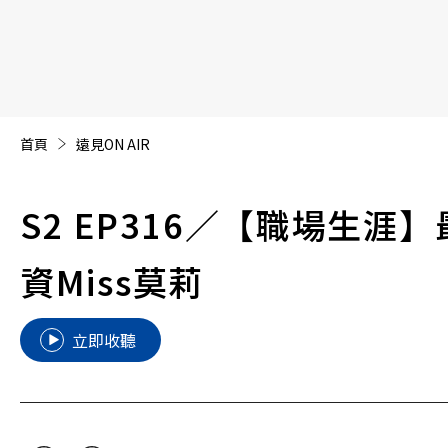
【遠見40週年慶】訂《遠見》贈實用家電3選1+暢銷好
首頁
遠見ON AIR
S2 EP316
／【職場生涯】最
資Miss莫莉
立即收聽