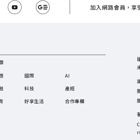
INE：https://reurl.cc/A4ELQp IG：https://bit.ly/3AjBW
加入網路會員，享
章
題
國際
AI
融
科技
產經
服
育
好享生活
合作專欄
C
r