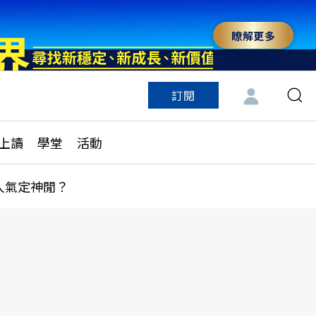
瞭解更多
訂閱
特色頻道
訂閱
見線上讀
ESG遠見
上讀
學堂
活動
多訂閱方案
城市學
刊購買
健康遠見
人氣定神閒？
子報訂閱
華人精英論壇
享知識包
領導影響力學院