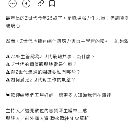
最年長的Z世代今年25歲了，是職場強力生力軍！但調查
玻璃心。
然而，Z世代也擁有絕佳適應力與自主學習的精神，能夠
🔺74%主管認為Z世代最難共事，為什麼？
🔺 Z世代的價值觀與地雷是什麼？
🔺與Z世代溝通的關鍵要點有哪些？
🔺如何滿足Z世代對工作的期望？
🌟歡迎給我們五星好評，讓更多人知道我們在這裡
主持人／遠見數位內容資深主編林士蕙
與談人／前外商人資 職來職往Miss莫莉