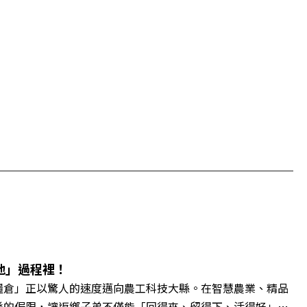
地」過程裡！
糧倉」正以驚人的速度邁向農工科技大縣。在智慧農業、精品
縣的侷限，讓返鄉子弟不僅能「回得來、留得下、活得好」，