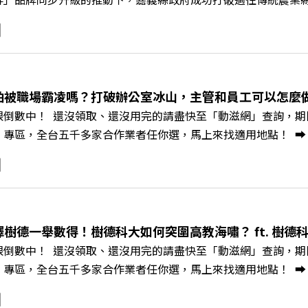
黃金十年的發展動能。 本集《遠見ON AIR》邀請嘉義縣長
豐、以及嘉義縣人力發展所所長許喻理。帶你深入剖析《嘉義被
一個黃金十年的發展藍圖！ 🔺翁章梁縣長如何攜手團隊，在大
為高價值的精品品牌？🔺如何將自身的失敗學，轉化為凝聚團隊
居的未來？ 主持人／遠見雜誌副社長兼遠見智庫總編輯 李建興
怕被職場霸凌嗎？打破辦公室冰山，主管和員工可以怎麼做？
、紙風車劇團創辦人 李永豐、嘉義縣人力發展所所長 許喻理+++
限倒數中！ 還沒領取、還沒用完的請盡快至「動滋網」查詢，期限至
mkt.pse.is/9e5pbz✨關注《遠見》更多的社群：LINE：https://reurl.
，全台五千多家合作業者任你選，馬上來找適用地點！ ➡️ https://fst
8jNi9k Powered by Firstory Hosting
Podcast 廣告 —— 你常在職場中感到焦慮、害怕犯錯，甚至覺
常，我們不能只是委屈討好或一味逃避，更需要學會看透人際互動底
師、天下文化新書《透視職場冰山》作者李崇義與謝佳芸老師，
。即使在變動快速的AI時代，也能幫自己打造不被成敗輕易定義的
焦慮，將對立化為合作？🔺 怎麼做到「好奇少一點、批判少一點
擇樹德一舉數得！樹德科大如何突圍高教海嘯？ ft. 樹德
《透視職場冰山》新書介紹>>>https://bookzone.cwgv.co
限倒數中！ 還沒領取、還沒用完的請盡快至「動滋網」查詢，期限至
/gvmkt.pse.is/9e5pbz✨關注《遠見》更多的社群：LINE：https://re
，全台五千多家合作業者任你選，馬上來找適用地點！ ➡️ https://fst
8jNi9k Powered by Firstory Hosting
Podcast 廣告 —— 在少子化浪潮、私校面臨退場海嘯的嚴峻考驗下
校長王昭雄，帶你解析樹德科大如何打造出兼顧學校永續發展與地