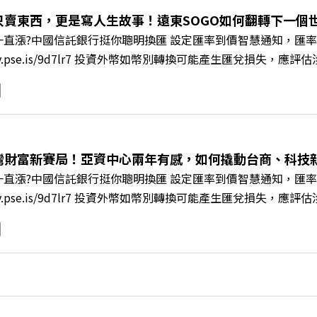
s://reurl.cc/A4ELQp IG：https://bit.ly/3AjBWNV YT：https
只賣東西，更是寫人生故事！遠東SOGO如何翻轉下一個世代
直漲?中國信託銀行挺你聰明換匯 設定匯率到價智慧通知，匯率
/fstry.pse.is/9d7lr7 投資外幣如幣別轉換可能產生匯兌
ory Podcast 廣告 —— 在永續減碳、綠色消費與友善職場
IR》邀請到遠東SOGO百貨董事長黃晴雯，帶你解析遠東SOG
何從單純百貨專櫃轉型為有溫度的利他平台？ 🔺最難節能的零售業
驚豔業界的「生育代理人制度」 🔺最有人情味的文化橋梁！從
編輯 李建興 與談人／遠東SOGO百貨董事長 黃晴雯 +++++
灣財富新賽局！亞資中心兩年有感，如何撬動台商、科技
mkt.pse.is/9al3px ✨關注《遠見》更多的社群： LINE：https://reurl.
直漲?中國信託銀行挺你聰明換匯 設定匯率到價智慧通知，匯率
8jNi9k Powered by Firstory Hosting
/fstry.pse.is/9d7lr7 投資外幣如幣別轉換可能產生匯兌
ory Podcast 廣告 —— 如果有一天，台灣成為亞洲新一代
政策、高雄專區成立滿週年的關鍵時刻，台灣的投信、信託與財富
邀請到遠見資深主編廖君雅，帶你解析這場台灣史上最大規模的財富
口號！主動式ETF與被動平衡型ETF如何引爆市場？ 🔺打破「富
在地財富生態系？ 主持人／遠見雜誌總編輯 林讓均 與談人／遠見雜
w.gvm.com.tw/topic/2355 🫧清除腦袋的盲點，也順手理清生活的雜亂