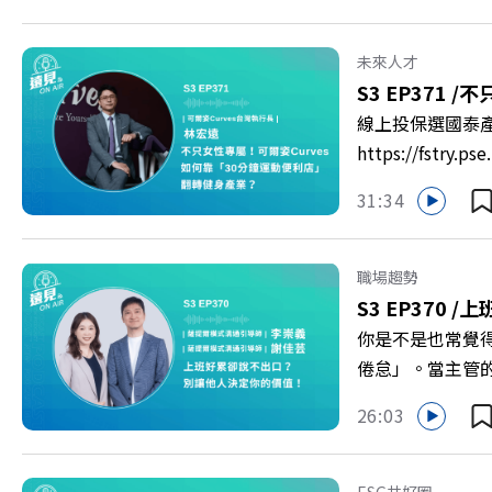
「產學無縫接軌者
USR專案！深耕
未來人才
慶遠見40歲生日！手
S3 EP371 /
不只
https://reurl.c
線上投保選國泰
https://fst
轉型突圍？ 本集
31:34
機！ 🔺如何從
高齡化！驚豔醫學
庫總編輯 李建興 
職場趨勢
https://gvmkt
S3 EP370 /
上
https://bit.ly/3
你是不是也常覺
倦怠」。當主管
的力量？ 本集《
26:03
態，以及在緊湊的
的姿態應對壓力？
者 李崇義、謝佳芸 
ESG共好圈