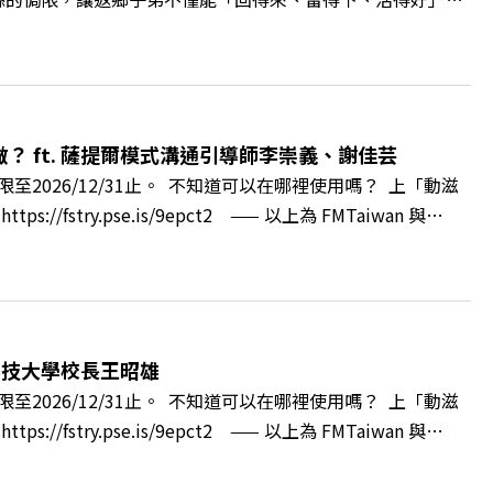
翁章梁、立法委員蔡易餘、財信傳媒集團董事長謝金河、紙風車
看見了》書中收錄的八年轉型故事，讀懂這段洗天換地的歷
牌林立的科技版圖中搶先卡位亞創中心？🔺品牌如何雙重升
與縣民認同感的力量？🔺在迎向黃金十年的新局下，嘉義如何
 與談人／嘉義縣縣長 翁章梁、立法委員 蔡易餘、財信傳媒集
 ft. 薩提爾模式溝通引導師李崇義、謝佳芸
++🎂歡慶遠見40歲生日！手速搶下破天荒的獨家優惠
2026/12/31止。 不知道可以在哪裡使用嗎？ 上「動滋
cc/A4ELQpIG：https://bit.ly/3AjBWNVYT：
ry.pse.is/9epct2 —— 以上為 FMTaiwan 與
得自己正遭受不友善的對待或霸凌嗎？當工作中的人際摩擦、怕輸怕失
層的「職場冰山」。 本集《遠見 ON AIR》邀請到薩提
帶你透過「冰山理論」拆解職場上的對立與衝突，學會用「好
強韌自我。 🔺 職場衝突與霸凌從何而來？🔺 如何用「冰
」？🔺 面對AI時代的職涯焦慮，如何把自我價值打分權拿回
科技大學校長王昭雄
m.tw/book/BWL108🎂歡慶遠見40歲生日！手速搶下破天荒的獨
2026/12/31止。 不知道可以在哪裡使用嗎？ 上「動滋
url.cc/A4ELQpIG：https://bit.ly/3AjBWNVYT：
ry.pse.is/9epct2 —— 以上為 FMTaiwan 與
，南台灣的技職學校該如何轉型突圍？ 本集《遠見ON AIR》邀請
方創生的技職教育新典範！ 🔺如何從「傳統私校」轉型為