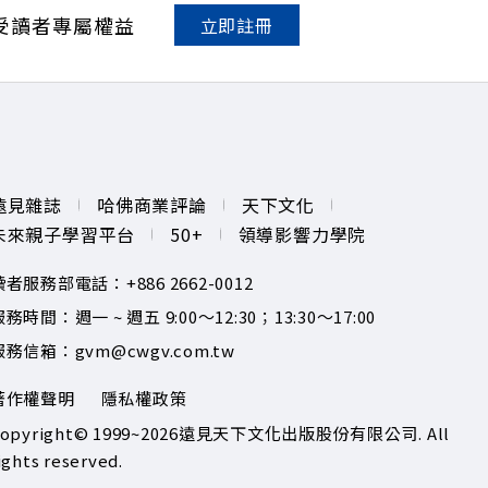
NV YT：https://bit.ly/38jNi9k Powered by Firstory
受讀者專屬權益
立即註冊
遠見雜誌
哈佛商業評論
天下文化
未來親子學習平台
50+
領導影響力學院
讀者服務部電話：+886 2662-0012
務時間：週一 ~ 週五 9:00～12:30；13:30～17:00
服務信箱：gvm@cwgv.com.tw
著作權聲明
隱私權政策
opyright© 1999~2026
遠見天下文化出版股份有限公司. All
ights reserved.