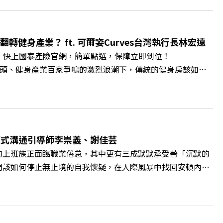
賓半導體專班」！驚豔科技界的國際精準育才 🔺一舉拿下4大
李建興 與談人／樹德科技大學校長 王昭雄 +++++ 🎂歡
pbz ✨關注《遠見》更多的社群： LINE：
轉健身產業？ ft. 可爾姿Curves台灣執行長林宏遠
9k Powered by Firstory Hosting
。 快上國泰產險官網，簡單點選，保障立即到位！
廣告 —— 在健康意識抬頭、健身產業百家爭鳴的激烈浪潮下，傳統的健身房該如何
帶你解析可爾姿如何打造出兼顧健康生活與女力創業的健身新契
實最貼心的「女性專屬、零壓力」空間？ 🔺對抗肌少症、預防
力互助與微型創業平台」 主持人／遠見雜誌副社長兼遠見智
腦袋的盲點，也順手理清生活的雜亂。 點開看質感養成術>>
A4ELQp IG：https://bit.ly/3AjBWNV YT：
爾模式溝通引導師李崇義、謝佳芸
的上班族正面臨職業倦怠，其中更有三成默默承受著「沉默的
們該如何停止無止境的自我懷疑，在人際風暴中找回安頓內心
溝通引導師李崇義與謝佳芸，教你如何看穿職場底層的應對姿
績和主管來決定？ 🔺你或你的同事，正在用哪種「不一致」
遠見雜誌總編輯 林讓均 與談人／薩提爾模式溝通引導師、作
 https://gvmkt.pse.is/9al3px ✨關注《遠見》更