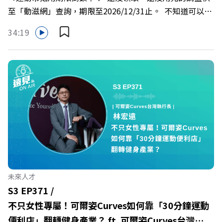
>>>https://bookzone.cwgv.com.tw/book/BWL108🎂歡
至「動滋網」查詢，期限至2026/12/31止。 不知道可以在
慶遠見40歲生日！手速搶下破天荒的獨家優惠
哪裡使用嗎？ 上「動滋網」【合作店家】專區，全台五千
>>>https://gvmkt.pse.is/9e5pbz✨關注《遠見》更多的社
34:19
多家合作業者任你選，馬上來找適用地點！ ➡️
群：LINE：https://reurl.cc/A4ELQpIG：
https://fstry.pse.is/9epct2 —— 以上為 FMTaiwan 與
https://bit.ly/3AjBWNVYT：https://bit.ly/38jNi9k
Firstory Podcast 廣告 —— 在少子化浪潮、私校面臨退場
Powered by Firstory Hosting
海嘯的嚴峻考驗下，南台灣的技職學校該如何轉型突圍？
本集《遠見ON AIR》邀請到樹德科技大學校長王昭雄，帶
你解析樹德科大如何打造出兼顧學校永續發展與地方創生的
技職教育新典範！ 🔺如何從「傳統私校」轉型為「產學無
縫接軌者」？ 🔺AI如何深度賦能設計與人文學科學群？ 🔺
首創「菲律賓半導體專班」！驚豔科技界的國際精準育才
🔺一舉拿下4大USR專案！深耕地方的溫暖社會責任平台 主
持人／遠見雜誌副社長兼遠見智庫總編輯 李建興 與談人／
未來人才
樹德科技大學校長 王昭雄 +++++ 🎂歡慶遠見40歲生日！手
S3 EP371 /
速搶下破天荒的獨家優惠
不只女性專屬！可爾姿Curves如何靠「30分鐘運動
>>>https://gvmkt.pse.is/9e5pbz ✨關注《遠見》更多的社
便利店」翻轉健身產業？ ft. 可爾姿Curves台灣執