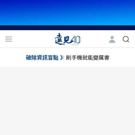
破除資訊盲點
刷手機就能變厲害