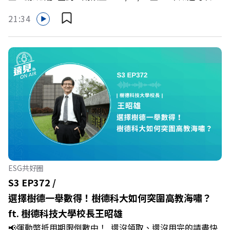
優惠>>>https://gvmkt.pse.is/9e5pbz✨關注《遠見》更多
哪裡使用嗎？ 上「動滋網」【合作店家】專區，全台五千
的社群：LINE：https://reurl.cc/A4ELQpIG：
21:34
多家合作業者任你選，馬上來找適用地點！ ➡️
https://bit.ly/3AjBWNVYT：https://bit.ly/38jNi9k
https://fstry.pse.is/9epct2 —— 以上為 FMTaiwan 與
Powered by Firstory Hosting
Firstory Podcast 廣告 —— 你常在職場中感到焦慮、害怕
犯錯，甚至覺得自己正遭受不友善的對待或霸凌嗎？當工作
中的人際摩擦、怕輸怕失敗的緊繃感成為日常，我們不能只
是委屈討好或一味逃避，更需要學會看透人際互動底層的
「職場冰山」。 本集《遠見 ON AIR》邀請到薩提爾模式溝
通引導師、天下文化新書《透視職場冰山》作者李崇義與謝
佳芸老師，帶你透過「冰山理論」拆解職場上的對立與衝
突，學會用「好奇」代替「批判」。即使在變動快速的AI時
代，也能幫自己打造不被成敗輕易定義的強韌自我。 🔺 職
ESG共好圈
場衝突與霸凌從何而來？🔺 如何用「冰山對話」看穿主管
S3 EP372 /
焦慮，將對立化為合作？🔺 怎麼做到「好奇少一點、批判
選擇樹德一舉數得！樹德科大如何突圍高教海嘯？
少一點」？🔺 面對AI時代的職涯焦慮，如何把自我價值打
ft. 樹德科技大學校長王昭雄
分權拿回手裡？ +++++📓《透視職場冰山》新書介紹
📢運動幣抵用期限倒數中！ 還沒領取、還沒用完的請盡快