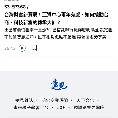
共好實踐 主持人／遠見雜誌副社長兼遠見智庫總編輯 李建
S3 EP368 /
興 與談人／遠東SOGO百貨董事長 黃晴雯 +++++ 🫧清除腦
台灣財富新賽局！亞資中心兩年有感，如何撬動台
袋的盲點，也順手理清生活的雜亂。 點開看質感養成術>>
商、科技新富的傳承大計？
https://gvmkt.pse.is/9al3px ✨關注《遠見》更多的社群：
出國前最怕匯率一直漲?中國信託銀行挺你聰明換匯 設定匯
LINE：https://reurl.cc/A4ELQp IG：
率到價智慧通知，匯率相對低點不錯過 再領優惠券享美金
https://bit.ly/3AjBWNV YT：https://bit.ly/38jNi9k
最高減3分等優惠 立即設定： https://fstry.pse.is/9d7lr7
Powered by Firstory Hosting
26:42
投資外幣如幣別轉換可能產生匯兌損失，應評估涉及自身情
況審慎投資。 完整注意事項詳見網站資訊。 —— 以上為
Firstory Podcast 廣告 —— 如果有一天，台灣成為亞洲新
一代的財富調度與資產管理重鎮，你的資產配置會怎麼變？
在政府力推「亞洲資產管理中心」政策、高雄專區成立滿週
年的關鍵時刻，台灣的投信、信託與財富管理業務，正迎來
史詩級的法規鬆綁與資金浪潮。 本集《遠見ON AIR》邀請
遠見雜誌
哈佛商業評論
天下文化
到遠見資深主編廖君雅，帶你解析這場台灣史上最大規模的
未來親子學習平台
50+
領導影響力學院
財富版圖重組。 🔺資產管理大躍進！台灣憑什麼挑戰亞太
金融重鎮？ 🔺不只是口號！主動式ETF與被動平衡型ETF如