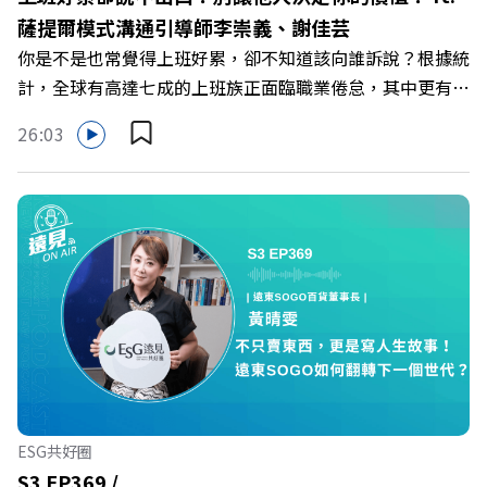
IG：https://bit.ly/3AjBWNV YT：https://bit.ly/38jNi9k
薩提爾模式溝通引導師李崇義、謝佳芸
Powered by Firstory Hosting
你是不是也常覺得上班好累，卻不知道該向誰訴說？根據統
計，全球有高達七成的上班族正面臨職業倦怠，其中更有三
成默默承受著「沉默的倦怠」。當主管的期待、同儕的競爭
26:03
與承上啟下的壓力成為日常，身在職場的我們該如何停止無
止境的自我懷疑，在人際風暴中找回安頓內心的力量？ 本
集《遠見ON AIR》邀請新書《透視職場冰山》作者、薩提
爾模式溝通引導師李崇義與謝佳芸，教你如何看穿職場底層
的應對姿態，以及在緊湊的職場節奏中，修煉安頓心法！
🔺你的自我價值，難道只能由考績和主管來決定？ 🔺你或
你的同事，正在用哪種「不一致」的姿態應對壓力？ 🔺如
何在中高壓的「三明治主管」困境中全身而退？ 主持人／
遠見雜誌總編輯 林讓均 與談人／薩提爾模式溝通引導師、
作者 李崇義、謝佳芸 +++++ 🫧清除腦袋的盲點，也順手理
清生活的雜亂。 點開看質感養成術>>
ESG共好圈
https://gvmkt.pse.is/9al3px ✨關注《遠見》更多的社群：
S3 EP369 /