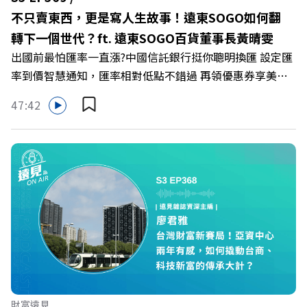
LINE：https://reurl.cc/A4ELQp IG：
不只賣東西，更是寫人生故事！遠東SOGO如何翻
https://bit.ly/3AjBWNV YT：https://bit.ly/38jNi9k
轉下一個世代？ft. 遠東SOGO百貨董事長黃晴雯
Powered by Firstory Hosting
出國前最怕匯率一直漲?中國信託銀行挺你聰明換匯 設定匯
率到價智慧通知，匯率相對低點不錯過 再領優惠券享美金
最高減3分等優惠 立即設定： https://fstry.pse.is/9d7lr7
47:42
投資外幣如幣別轉換可能產生匯兌損失，應評估涉及自身情
況審慎投資。 完整注意事項詳見網站資訊。 —— 以上為
Firstory Podcast 廣告 —— 在永續減碳、綠色消費與友善
職場的變革浪潮下，傳統大流量、高耗能的百貨零售業該如
何轉型突圍？ 本集《遠見ON AIR》邀請到遠東SOGO百貨
董事長黃晴雯，帶你解析遠東SOGO如何透過戰略布局，打
造出兼顧企業獲利與社會共好的綠色零售新契機！ 🔺如何
從單純百貨專櫃轉型為有溫度的利他平台？ 🔺最難節能的
零售業如何落實「EP100」能效倍增計畫？ 🔺成功推動育
嬰留停、男同仁樂意成家！驚豔業界的「生育代理人制度」
🔺最有人情味的文化橋梁！從社會創新到經典「日本展」的
財富遠見