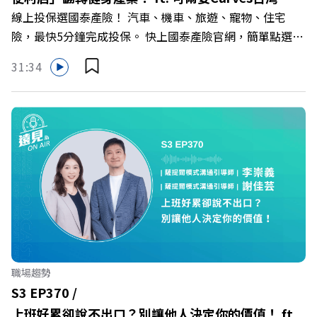
群： LINE：https://reurl.cc/A4ELQp IG：
線上投保選國泰產險！ 汽車、機車、旅遊、寵物、住宅
行長林宏遠
https://bit.ly/3AjBWNV YT：https://bit.ly/38jNi9k
險，最快5分鐘完成投保。 快上國泰產險官網，簡單點選，
Powered by Firstory Hosting
保障立即到位！ https://fstry.pse.is/9eddvv —— 以上為
31:34
Firstory Podcast 廣告 —— 在健康意識抬頭、健身產業百
家爭鳴的激烈浪潮下，傳統的健身房該如何轉型突圍？ 本
集《遠見ON AIR》邀請到可爾姿Curves台灣執行長林宏
遠，帶你解析可爾姿如何打造出兼顧健康生活與女力創業的
健身新契機！ 🔺如何從「傳統大型健身房」轉型為「社區
運動便利店」？ 🔺運動如何落實最貼心的「女性專屬、零
壓力」空間？ 🔺對抗肌少症、預防高齡化！驚豔醫學界的
「社會處方」 🔺超高加盟成功率！為無數女性圓夢的「女
力互助與微型創業平台」 主持人／遠見雜誌副社長兼遠見
智庫總編輯 李建興 與談人／可爾姿Curves台灣執行長 林宏
遠 +++++ 🫧清除腦袋的盲點，也順手理清生活的雜亂。 點
職場趨勢
開看質感養成術>> https://gvmkt.pse.is/9al3px ✨關注
S3 EP370 /
《遠見》更多的社群： LINE：https://reurl.cc/A4ELQp
上班好累卻說不出口？別讓他人決定你的價值！ ft.