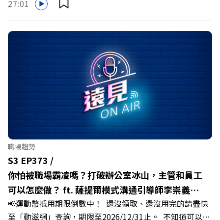
27:01
推動下，嘉義縣政府成功打破過往傳統農業縣的侷限，讓返
鄉子弟不僅能「回得來、留得下、活得好」，更為地方累積
迎向黃金十年的發展動能。 本集《遠見ON AIR》邀請嘉義
縣長翁章梁、立法委員蔡易餘、財信傳媒集團董事長謝金
河、紙風車劇團創辦人李永豐、以及嘉義縣人力發展所所長
許喻理。帶你深入剖析《嘉義被看見了》書中收錄的八年轉
型故事，讀懂這段洗天換地的歷程，並共同看見下一個黃金
十年的發展藍圖！ 🔺翁章梁縣長如何攜手團隊，在大牌林
立的科技版圖中搶先卡位亞創中心？🔺品牌如何雙重升級，
化傳統作物為高價值的精品品牌？🔺如何將自身的失敗學，
轉化為凝聚團隊與縣民認同感的力量？🔺在迎向黃金十年的
職場趨勢
新局下，嘉義如何打造子弟能安心安居的未來？ 主持人／
S3 EP373 /
遠見雜誌副社長兼遠見智庫總編輯 李建興 與談人／嘉義縣
你怕被職場霸凌嗎？打破辦公室冰山，主管和員工
縣長 翁章梁、立法委員 蔡易餘、財信傳媒集團董事長 謝金
可以怎麼做？ ft. 薩提爾模式溝通引導師李崇義、
河、紙風車劇團創辦人 李永豐、嘉義縣人力發展所所長 許
📢運動幣抵用期限倒數中！ 還沒領取、還沒用完的請盡快
謝佳芸
喻理+++++🎂歡慶遠見40歲生日！手速搶下破天荒的獨家
至「動滋網」查詢，期限至2026/12/31止。 不知道可以在