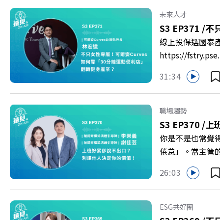
USR專案！深耕
未來人才
慶遠見40歲生日！手
S3 EP371 /
不只
https://reurl.c
線上投保選國泰
https://fst
轉型突圍？ 本集
31:34
機！ 🔺如何從
高齡化！驚豔醫學
庫總編輯 李建興 
職場趨勢
https://gvmkt
S3 EP370 /
上
https://bit.ly/3
你是不是也常覺
倦怠」。當主管
的力量？ 本集《
26:03
態，以及在緊湊的
的姿態應對壓力？
者 李崇義、謝佳芸 
ESG共好圈
多的社群： LINE：http