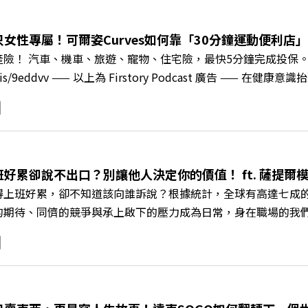
地方的溫暖社會責任平台 主持人／遠見雜誌副社長兼遠見智庫總編輯 
速搶下破天荒的獨家優惠 >>>https://gvmkt.pse.is/9e5
女性專屬！可爾姿Curves如何靠「30分鐘運動便利店」翻
c/A4ELQp IG：https://bit.ly/3AjBWNV YT：https://bit.ly/38jNi
產險！ 汽車、機車、旅遊、寵物、住宅險，最快5分鐘完成投保
ry.pse.is/9eddvv —— 以上為 Firstory Podcast 
《遠見ON AIR》邀請到可爾姿Curves台灣執行長林宏遠，
「傳統大型健身房」轉型為「社區運動便利店」？ 🔺運動如何落
界的「社會處方」 🔺超高加盟成功率！為無數女性圓夢的「女
與談人／可爾姿Curves台灣執行長 林宏遠 +++++ 🫧清除
.pse.is/9al3px ✨關注《遠見》更多的社群： LINE：https://reurl.cc/
班好累卻說不出口？別讓他人決定你的價值！ ft. 薩提
8jNi9k Powered by Firstory Hosting
得上班好累，卻不知道該向誰訴說？根據統計，全球有高達七成
的期待、同儕的競爭與承上啟下的壓力成為日常，身在職場的我
遠見ON AIR》邀請新書《透視職場冰山》作者、薩提爾模式
職場節奏中，修煉安頓心法！ 🔺你的自我價值，難道只能由考
 🔺如何在中高壓的「三明治主管」困境中全身而退？ 主持人／
+++++ 🫧清除腦袋的盲點，也順手理清生活的雜亂。 點開看質感養成術>>
s://reurl.cc/A4ELQp IG：https://bit.ly/3AjBWNV YT：https