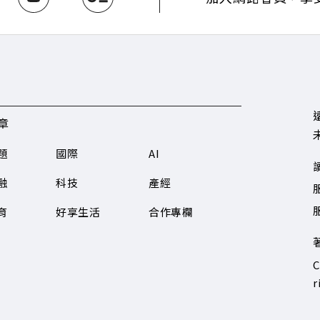
章
題
國際
AI
融
科技
產經
服
育
好享生活
合作專欄
C
r