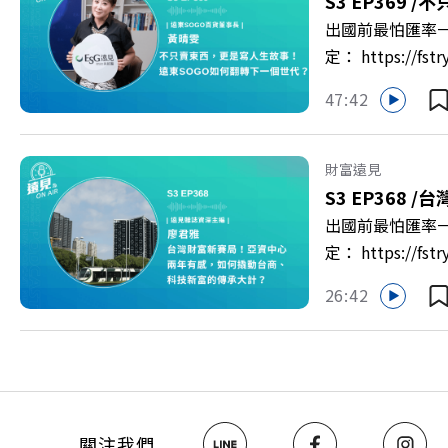
S3 EP369 /
不
出國前最怕匯率一
定： https:/
以上為 First
47:42
集《遠見ON A
新契機！ 🔺如
男同仁樂意成家！
財富遠見
社長兼遠見智庫總
S3 EP368 /
台
>> https://gv
出國前最怕匯率一
https://bit.ly/3
定： https:/
以上為 First
26:42
資產管理中心」
見ON AIR》
鎮？ 🔺不只是
一週年！如何打造
>>https://ww
關注《遠見》更多的社群： L
關注我們