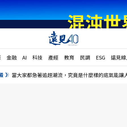
章
特輯
文章
大學升學、職涯攻略
遠
際
金融
AI
科技
產經
教育
民調
ESG
遠見線
國際
更
縣市施政調查全解析
金融
單
民調
澱
當大家都急著追趕潮流，究竟是什麼樣的底氣能讓
產經
電
好享生活
獨
專欄