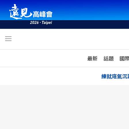
文
最新
最新
話題
國
雜誌目錄
活動
話題
AI
練就底氣沉
學堂
專題報導
科技
教育
遠見ON AIR
影音
合作