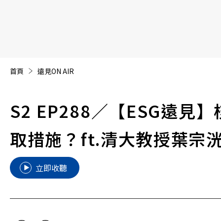
【遠見40週年慶】訂《遠見》贈實用家電3選1+暢銷好
首頁
遠見ON AIR
S2 EP288
／【ESG遠見
取措施？ft.清大教授葉宗
立即收聽