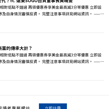
？ft. 遠東SOGO百貨董事長黃晴雯
相對低點不錯過 再領優惠券享美金最高減3分等優惠 立即設
損失，應評估涉及自身情況審慎投資。 完整注意事項詳見網站資訊。 ——
的變革浪潮下，傳統大流量、高耗能的百貨零售業該如何轉型突圍？ 本
O如何透過戰略布局，打造出兼顧企業獲利與社會共好的綠色零售
如何落實「EP100」能效倍增計畫？ 🔺成功推動育嬰留停、
社會創新到經典「日本展」的共好實踐 主持人／遠見雜誌副
 🫧清除腦袋的盲點，也順手理清生活的雜亂。 點開看質感養成術
新富的傳承大計？
cc/A4ELQp IG：https://bit.ly/3AjBWNV YT：
相對低點不錯過 再領優惠券享美金最高減3分等優惠 立即設
損失，應評估涉及自身情況審慎投資。 完整注意事項詳見網站資訊。 ——
的財富調度與資產管理重鎮，你的資產配置會怎麼變？在政府力推「亞洲
管理業務，正迎來史詩級的法規鬆綁與資金浪潮。 本集《遠
版圖重組。 🔺資產管理大躍進！台灣憑什麼挑戰亞太金融重
不過三代」魔咒，如何靠信託鬆綁落實百年傳承？ 🔺高雄專區滿
誌資深主編 廖君雅 +++++ 💰更多專題導覽
。 點開看質感養成術>> https://gvmkt.pse.is/9al3px ✨
NV YT：https://bit.ly/38jNi9k Powered by Firstory
受讀者專屬權益
立即註冊