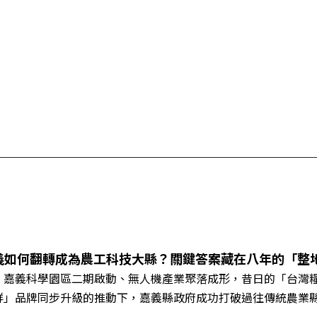
義如何翻轉成為農工科技大縣？關鍵答案藏在八年的「整
、嘉義科學園區二期啟動、無人機產業聚落成形，昔日的「台灣
鮮」品牌同步升級的推動下，嘉義縣政府成功打破過往傳統農業
黃金十年的發展動能。 本集《遠見ON AIR》邀請嘉義縣長