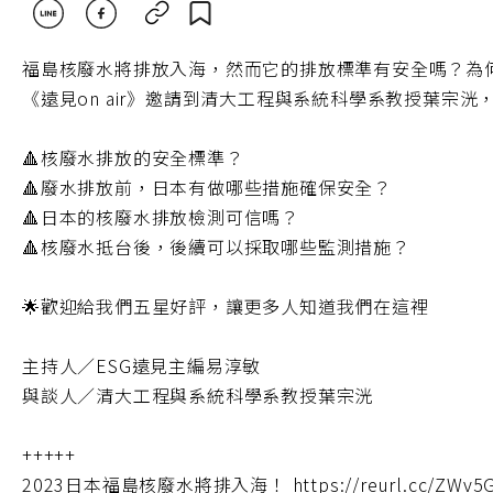
福島核廢水將排放入海，然而它的排放標準有安全嗎？為
《遠見on air》邀請到清大工程與系統科學系教授葉
🔺核廢水排放的安全標準？
🔺廢水排放前，日本有做哪些措施確保安全？
🔺日本的核廢水排放檢測可信嗎？
🔺核廢水抵台後，後續可以採取哪些監測措施？
🌟歡迎給我們五星好評，讓更多人知道我們在這裡
主持人／ESG遠見主編易淳敏
與談人／清大工程與系統科學系教授葉宗洸
+++++
2023日本福島核廢水將排入海！ https://reurl.cc/ZWv