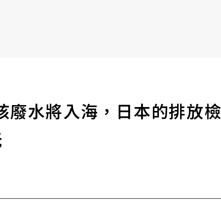
書6選3 特價 3,980 元
】核廢水將入海，日本的排放
洸