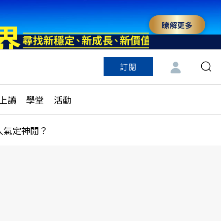
瞭解更多
訂閱
特色頻道
訂閱
見線上讀
ESG遠見
上讀
學堂
活動
多訂閱方案
城市學
刊購買
健康遠見
人氣定神閒？
子報訂閱
華人精英論壇
享知識包
領導影響力學院