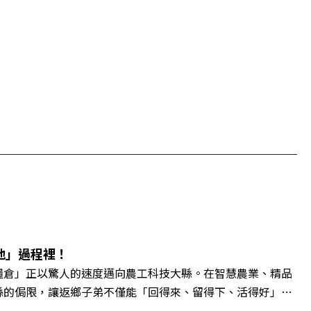
地」過程裡！
糧倉」正以驚人的速度邁向農工科技大縣。在智慧農業、精品
縣的侷限，讓返鄉子弟不僅能「回得來、留得下、活得好」，
翁章梁、立法委員蔡易餘、財信傳媒集團董事長謝金河、紙風車