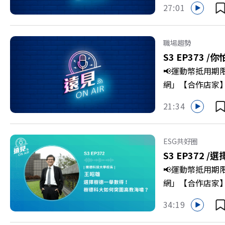
27:01
劇團創辦人李永
程，並共同看見下
級，化傳統作物
職場趨勢
打造子弟能安心安
S3 EP373 /
你
團董事長 謝金河
📢運動幣抵用期
>>>https://gv
網」【合作店家】專區
https://bit.ly/3
Firstory 
21:34
敗的緊繃感成為日
爾模式溝通引導
奇」代替「批判」
ESG共好圈
山對話」看穿主管
S3 EP372 /
選
手裡？ +++++
📢運動幣抵用期
家優惠>>>https:/
網」【合作店家】專區
https://bit.ly/3
Firstory 
34:19
到樹德科技大學
「產學無縫接軌者