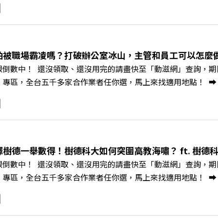
豐、以及嘉義縣人力發展所所長許喻理。帶你深入剖析《嘉義被
一個黃金十年的發展藍圖！ 🔺翁章梁縣長如何攜手團隊，在大
為高價值的精品品牌？🔺如何將自身的失敗學，轉化為凝聚團隊
居的未來？ 主持人／遠見雜誌副社長兼遠見智庫總編輯 李建興
怕被職場霸凌嗎？打破辦公室冰山，主管和員工可以怎麼做？
、紙風車劇團創辦人 李永豐、嘉義縣人力發展所所長 許喻理+++
限倒數中！ 還沒領取、還沒用完的請盡快至「動滋網」查詢，期限至
mkt.pse.is/9e5pbz✨關注《遠見》更多的社群：LINE：https://reurl.
，全台五千多家合作業者任你選，馬上來找適用地點！ ➡️ https://fst
8jNi9k Powered by Firstory Hosting
Podcast 廣告 —— 你常在職場中感到焦慮、害怕犯錯，甚至覺
常，我們不能只是委屈討好或一味逃避，更需要學會看透人際互動底
師、天下文化新書《透視職場冰山》作者李崇義與謝佳芸老師，
。即使在變動快速的AI時代，也能幫自己打造不被成敗輕易定義的
焦慮，將對立化為合作？🔺 怎麼做到「好奇少一點、批判少一點
擇樹德一舉數得！樹德科大如何突圍高教海嘯？ ft. 樹德
《透視職場冰山》新書介紹>>>https://bookzone.cwgv.co
限倒數中！ 還沒領取、還沒用完的請盡快至「動滋網」查詢，期限至
/gvmkt.pse.is/9e5pbz✨關注《遠見》更多的社群：LINE：https://re
，全台五千多家合作業者任你選，馬上來找適用地點！ ➡️ https://fst
8jNi9k Powered by Firstory Hosting
Podcast 廣告 —— 在少子化浪潮、私校面臨退場海嘯的嚴峻考驗下
校長王昭雄，帶你解析樹德科大如何打造出兼顧學校永續發展與地
」？ 🔺AI如何深度賦能設計與人文學科學群？ 🔺首創「菲律