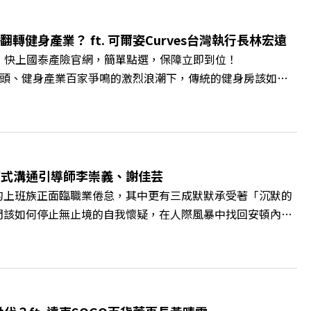
李建興 與談人／樹德科技大學校長 王昭雄 +++++ 🎂歡
pbz ✨關注《遠見》更多的社群： LINE：
轉健身產業？ ft. 可爾姿Curves台灣執行長林宏遠
9k Powered by Firstory Hosting
。 快上國泰產險官網，簡單點選，保障立即到位！
廣告 —— 在健康意識抬頭、健身產業百家爭鳴的激烈浪潮下，傳統的健身房該如何
帶你解析可爾姿如何打造出兼顧健康生活與女力創業的健身新契
實最貼心的「女性專屬、零壓力」空間？ 🔺對抗肌少症、預防
力互助與微型創業平台」 主持人／遠見雜誌副社長兼遠見智
腦袋的盲點，也順手理清生活的雜亂。 點開看質感養成術>>
A4ELQp IG：https://bit.ly/3AjBWNV YT：
爾模式溝通引導師李崇義、謝佳芸
的上班族正面臨職業倦怠，其中更有三成默默承受著「沉默的
們該如何停止無止境的自我懷疑，在人際風暴中找回安頓內心
溝通引導師李崇義與謝佳芸，教你如何看穿職場底層的應對姿
績和主管來決定？ 🔺你或你的同事，正在用哪種「不一致」
遠見雜誌總編輯 林讓均 與談人／薩提爾模式溝通引導師、作
 https://gvmkt.pse.is/9al3px ✨關注《遠見》更
://bit.ly/38jNi9k Powered by Firstory Hosting