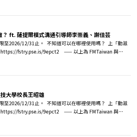
看見了》書中收錄的八年轉型故事，讀懂這段洗天換地的歷
牌林立的科技版圖中搶先卡位亞創中心？🔺品牌如何雙重升
與縣民認同感的力量？🔺在迎向黃金十年的新局下，嘉義如何
 與談人／嘉義縣縣長 翁章梁、立法委員 蔡易餘、財信傳媒集
 ft. 薩提爾模式溝通引導師李崇義、謝佳芸
++🎂歡慶遠見40歲生日！手速搶下破天荒的獨家優惠
2026/12/31止。 不知道可以在哪裡使用嗎？ 上「動滋
cc/A4ELQpIG：https://bit.ly/3AjBWNVYT：
ry.pse.is/9epct2 —— 以上為 FMTaiwan 與
得自己正遭受不友善的對待或霸凌嗎？當工作中的人際摩擦、怕輸怕失
層的「職場冰山」。 本集《遠見 ON AIR》邀請到薩提
帶你透過「冰山理論」拆解職場上的對立與衝突，學會用「好
強韌自我。 🔺 職場衝突與霸凌從何而來？🔺 如何用「冰
」？🔺 面對AI時代的職涯焦慮，如何把自我價值打分權拿回
科技大學校長王昭雄
m.tw/book/BWL108🎂歡慶遠見40歲生日！手速搶下破天荒的獨
2026/12/31止。 不知道可以在哪裡使用嗎？ 上「動滋
url.cc/A4ELQpIG：https://bit.ly/3AjBWNVYT：
ry.pse.is/9epct2 —— 以上為 FMTaiwan 與
，南台灣的技職學校該如何轉型突圍？ 本集《遠見ON AIR》邀請
方創生的技職教育新典範！ 🔺如何從「傳統私校」轉型為
賓半導體專班」！驚豔科技界的國際精準育才 🔺一舉拿下4大