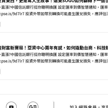
只賣東西，更是寫人生故事！遠東SOGO如何翻轉下一個世代
直漲?中國信託銀行挺你聰明換匯 設定匯率到價智慧通知，匯率
/fstry.pse.is/9d7lr7 投資外幣如幣別轉換可能產生匯兌
ory Podcast 廣告 —— 在永續減碳、綠色消費與友善職場
IR》邀請到遠東SOGO百貨董事長黃晴雯，帶你解析遠東SOG
何從單純百貨專櫃轉型為有溫度的利他平台？ 🔺最難節能的零售業
驚豔業界的「生育代理人制度」 🔺最有人情味的文化橋梁！從
編輯 李建興 與談人／遠東SOGO百貨董事長 黃晴雯 +++++
灣財富新賽局！亞資中心兩年有感，如何撬動台商、科技
mkt.pse.is/9al3px ✨關注《遠見》更多的社群： LINE：https://reurl.
直漲?中國信託銀行挺你聰明換匯 設定匯率到價智慧通知，匯率
8jNi9k Powered by Firstory Hosting
/fstry.pse.is/9d7lr7 投資外幣如幣別轉換可能產生匯兌
ory Podcast 廣告 —— 如果有一天，台灣成為亞洲新一代
政策、高雄專區成立滿週年的關鍵時刻，台灣的投信、信託與財富
邀請到遠見資深主編廖君雅，帶你解析這場台灣史上最大規模的財富
口號！主動式ETF與被動平衡型ETF如何引爆市場？ 🔺打破「富
在地財富生態系？ 主持人／遠見雜誌總編輯 林讓均 與談人／遠見雜
w.gvm.com.tw/topic/2355 🫧清除腦袋的盲點，也順手理清生活的雜亂
INE：https://reurl.cc/A4ELQp IG：https://bit.ly/3AjBW
加入網路會員，享