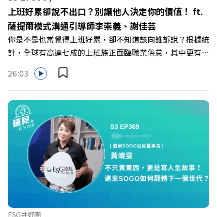
《遠見》更多的社群： LINE：https://reurl.cc/A4ELQp
上班好累卻說不出口？別讓他人決定你的價值！ ft.
IG：https://bit.ly/3AjBWNV YT：https://bit.ly/38jNi9k
薩提爾模式溝通引導師李崇義、謝佳芸
Powered by Firstory Hosting
你是不是也常覺得上班好累，卻不知道該向誰訴說？根據統
計，全球有高達七成的上班族正面臨職業倦怠，其中更有三
成默默承受著「沉默的倦怠」。當主管的期待、同儕的競爭
26:03
與承上啟下的壓力成為日常，身在職場的我們該如何停止無
止境的自我懷疑，在人際風暴中找回安頓內心的力量？ 本
集《遠見ON AIR》邀請新書《透視職場冰山》作者、薩提
爾模式溝通引導師李崇義與謝佳芸，教你如何看穿職場底層
的應對姿態，以及在緊湊的職場節奏中，修煉安頓心法！
🔺你的自我價值，難道只能由考績和主管來決定？ 🔺你或
你的同事，正在用哪種「不一致」的姿態應對壓力？ 🔺如
何在中高壓的「三明治主管」困境中全身而退？ 主持人／
遠見雜誌總編輯 林讓均 與談人／薩提爾模式溝通引導師、
作者 李崇義、謝佳芸 +++++ 🫧清除腦袋的盲點，也順手理
清生活的雜亂。 點開看質感養成術>>
ESG共好圈