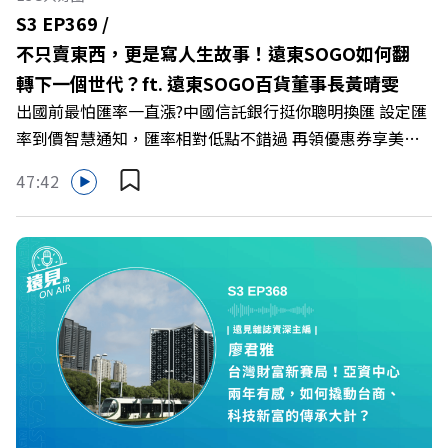
https://gvmkt.pse.is/9al3px ✨關注《遠見》更多的社群：
S3 EP369 /
LINE：https://reurl.cc/A4ELQp IG：
不只賣東西，更是寫人生故事！遠東SOGO如何翻
https://bit.ly/3AjBWNV YT：https://bit.ly/38jNi9k
轉下一個世代？ft. 遠東SOGO百貨董事長黃晴雯
Powered by Firstory Hosting
出國前最怕匯率一直漲?中國信託銀行挺你聰明換匯 設定匯
率到價智慧通知，匯率相對低點不錯過 再領優惠券享美金
最高減3分等優惠 立即設定： https://fstry.pse.is/9d7lr7
47:42
投資外幣如幣別轉換可能產生匯兌損失，應評估涉及自身情
況審慎投資。 完整注意事項詳見網站資訊。 —— 以上為
Firstory Podcast 廣告 —— 在永續減碳、綠色消費與友善
職場的變革浪潮下，傳統大流量、高耗能的百貨零售業該如
何轉型突圍？ 本集《遠見ON AIR》邀請到遠東SOGO百貨
董事長黃晴雯，帶你解析遠東SOGO如何透過戰略布局，打
造出兼顧企業獲利與社會共好的綠色零售新契機！ 🔺如何
從單純百貨專櫃轉型為有溫度的利他平台？ 🔺最難節能的
零售業如何落實「EP100」能效倍增計畫？ 🔺成功推動育
嬰留停、男同仁樂意成家！驚豔業界的「生育代理人制度」