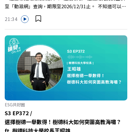
喻理+++++🎂歡慶遠見40歲生日！手速搶下破天荒的獨家
至「動滋網」查詢，期限至2026/12/31止。 不知道可以在
優惠>>>https://gvmkt.pse.is/9e5pbz✨關注《遠見》更多
哪裡使用嗎？ 上「動滋網」【合作店家】專區，全台五千
的社群：LINE：https://reurl.cc/A4ELQpIG：
21:34
多家合作業者任你選，馬上來找適用地點！ ➡️
https://bit.ly/3AjBWNVYT：https://bit.ly/38jNi9k
https://fstry.pse.is/9epct2 —— 以上為 FMTaiwan 與
Powered by Firstory Hosting
Firstory Podcast 廣告 —— 你常在職場中感到焦慮、害怕
犯錯，甚至覺得自己正遭受不友善的對待或霸凌嗎？當工作
中的人際摩擦、怕輸怕失敗的緊繃感成為日常，我們不能只
是委屈討好或一味逃避，更需要學會看透人際互動底層的
「職場冰山」。 本集《遠見 ON AIR》邀請到薩提爾模式溝
通引導師、天下文化新書《透視職場冰山》作者李崇義與謝
佳芸老師，帶你透過「冰山理論」拆解職場上的對立與衝
突，學會用「好奇」代替「批判」。即使在變動快速的AI時
代，也能幫自己打造不被成敗輕易定義的強韌自我。 🔺 職
ESG共好圈
場衝突與霸凌從何而來？🔺 如何用「冰山對話」看穿主管
S3 EP372 /
焦慮，將對立化為合作？🔺 怎麼做到「好奇少一點、批判
選擇樹德一舉數得！樹德科大如何突圍高教海嘯？
少一點」？🔺 面對AI時代的職涯焦慮，如何把自我價值打
ft. 樹德科技大學校長王昭雄