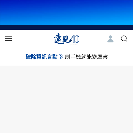
破除資訊盲點
刷手機就能變厲害