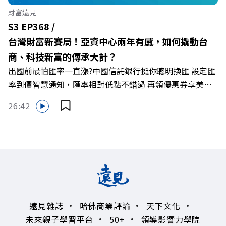
🔺最有人情味的文化橋梁！從社會創新到經典「日本展」的
財富遠見
共好實踐 主持人／遠見雜誌副社長兼遠見智庫總編輯 李建
S3 EP368 /
興 與談人／遠東SOGO百貨董事長 黃晴雯 +++++ 🫧清除腦
台灣財富新賽局！亞資中心兩年有感，如何撬動台
袋的盲點，也順手理清生活的雜亂。 點開看質感養成術>>
商、科技新富的傳承大計？
https://gvmkt.pse.is/9al3px ✨關注《遠見》更多的社群：
出國前最怕匯率一直漲?中國信託銀行挺你聰明換匯 設定匯
LINE：https://reurl.cc/A4ELQp IG：
率到價智慧通知，匯率相對低點不錯過 再領優惠券享美金
https://bit.ly/3AjBWNV YT：https://bit.ly/38jNi9k
最高減3分等優惠 立即設定： https://fstry.pse.is/9d7lr7
Powered by Firstory Hosting
26:42
投資外幣如幣別轉換可能產生匯兌損失，應評估涉及自身情
況審慎投資。 完整注意事項詳見網站資訊。 —— 以上為
Firstory Podcast 廣告 —— 如果有一天，台灣成為亞洲新
一代的財富調度與資產管理重鎮，你的資產配置會怎麼變？
在政府力推「亞洲資產管理中心」政策、高雄專區成立滿週
年的關鍵時刻，台灣的投信、信託與財富管理業務，正迎來
史詩級的法規鬆綁與資金浪潮。 本集《遠見ON AIR》邀請
遠見雜誌
哈佛商業評論
天下文化
到遠見資深主編廖君雅，帶你解析這場台灣史上最大規模的
未來親子學習平台
50+
領導影響力學院
財富版圖重組。 🔺資產管理大躍進！台灣憑什麼挑戰亞太