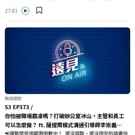
縣。在智慧農業、精品農產與「嘉義優鮮」品牌同步升級的
27:01
推動下，嘉義縣政府成功打破過往傳統農業縣的侷限，讓返
鄉子弟不僅能「回得來、留得下、活得好」，更為地方累積
迎向黃金十年的發展動能。 本集《遠見ON AIR》邀請嘉義
縣長翁章梁、立法委員蔡易餘、財信傳媒集團董事長謝金
河、紙風車劇團創辦人李永豐、以及嘉義縣人力發展所所長
許喻理。帶你深入剖析《嘉義被看見了》書中收錄的八年轉
型故事，讀懂這段洗天換地的歷程，並共同看見下一個黃金
十年的發展藍圖！ 🔺翁章梁縣長如何攜手團隊，在大牌林
立的科技版圖中搶先卡位亞創中心？🔺品牌如何雙重升級，
化傳統作物為高價值的精品品牌？🔺如何將自身的失敗學，
轉化為凝聚團隊與縣民認同感的力量？🔺在迎向黃金十年的
職場趨勢
新局下，嘉義如何打造子弟能安心安居的未來？ 主持人／
S3 EP373 /
遠見雜誌副社長兼遠見智庫總編輯 李建興 與談人／嘉義縣
你怕被職場霸凌嗎？打破辦公室冰山，主管和員工
縣長 翁章梁、立法委員 蔡易餘、財信傳媒集團董事長 謝金
可以怎麼做？ ft. 薩提爾模式溝通引導師李崇義、
河、紙風車劇團創辦人 李永豐、嘉義縣人力發展所所長 許
📢運動幣抵用期限倒數中！ 還沒領取、還沒用完的請盡快
謝佳芸