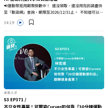
分權拿回手裡？ +++++📓《透視職場冰山》新書介紹
📢運動幣抵用期限倒數中！ 還沒領取、還沒用完的請盡快
>>>https://bookzone.cwgv.com.tw/book/BWL108🎂歡
至「動滋網」查詢，期限至2026/12/31止。 不知道可以在
慶遠見40歲生日！手速搶下破天荒的獨家優惠
哪裡使用嗎？ 上「動滋網」【合作店家】專區，全台五千
>>>https://gvmkt.pse.is/9e5pbz✨關注《遠見》更多的社
34:19
多家合作業者任你選，馬上來找適用地點！ ➡️
群：LINE：https://reurl.cc/A4ELQpIG：
https://fstry.pse.is/9epct2 —— 以上為 FMTaiwan 與
https://bit.ly/3AjBWNVYT：https://bit.ly/38jNi9k
Firstory Podcast 廣告 —— 在少子化浪潮、私校面臨退場
Powered by Firstory Hosting
海嘯的嚴峻考驗下，南台灣的技職學校該如何轉型突圍？
本集《遠見ON AIR》邀請到樹德科技大學校長王昭雄，帶
你解析樹德科大如何打造出兼顧學校永續發展與地方創生的
技職教育新典範！ 🔺如何從「傳統私校」轉型為「產學無
縫接軌者」？ 🔺AI如何深度賦能設計與人文學科學群？ 🔺
首創「菲律賓半導體專班」！驚豔科技界的國際精準育才
🔺一舉拿下4大USR專案！深耕地方的溫暖社會責任平台 主
持人／遠見雜誌副社長兼遠見智庫總編輯 李建興 與談人／
未來人才
樹德科技大學校長 王昭雄 +++++ 🎂歡慶遠見40歲生日！手
S3 EP371 /
速搶下破天荒的獨家優惠
不只女性專屬！可爾姿Curves如何靠「30分鐘運動