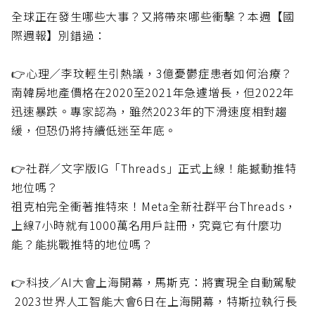
全球正在發生哪些大事？又將帶來哪些衝擊？本週【國
際週報】別錯過：
👉心理／李玟輕生引熱議，3億憂鬱症患者如何治療？
南韓房地產價格在2020至2021年急遽增長，但2022年
迅速暴跌。專家認為，雖然2023年的下滑速度相對趨
緩，但恐仍將持續低迷至年底。
👉社群／文字版IG「Threads」正式上線！能撼動推特
地位嗎？
祖克柏完全衝著推特來！Meta全新社群平台Threads，
上線7小時就有1000萬名用戶註冊，究竟它有什麼功
能？能挑戰推特的地位嗎？
👉科技／AI大會上海開幕，馬斯克：將實現全自動駕駛
2023世界人工智能大會6日在上海開幕，特斯拉執行長