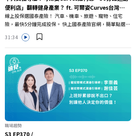
>>>https://gvmkt.pse.is/9e5pbz ✨關注《遠見》更多的社
便利店」翻轉健身產業？ ft. 可爾姿Curves台灣執
群： LINE：https://reurl.cc/A4ELQp IG：
線上投保選國泰產險！ 汽車、機車、旅遊、寵物、住宅
行長林宏遠
https://bit.ly/3AjBWNV YT：https://bit.ly/38jNi9k
險，最快5分鐘完成投保。 快上國泰產險官網，簡單點選，
Powered by Firstory Hosting
保障立即到位！ https://fstry.pse.is/9eddvv —— 以上為
31:34
Firstory Podcast 廣告 —— 在健康意識抬頭、健身產業百
家爭鳴的激烈浪潮下，傳統的健身房該如何轉型突圍？ 本
集《遠見ON AIR》邀請到可爾姿Curves台灣執行長林宏
遠，帶你解析可爾姿如何打造出兼顧健康生活與女力創業的
健身新契機！ 🔺如何從「傳統大型健身房」轉型為「社區
運動便利店」？ 🔺運動如何落實最貼心的「女性專屬、零
壓力」空間？ 🔺對抗肌少症、預防高齡化！驚豔醫學界的
「社會處方」 🔺超高加盟成功率！為無數女性圓夢的「女
力互助與微型創業平台」 主持人／遠見雜誌副社長兼遠見
智庫總編輯 李建興 與談人／可爾姿Curves台灣執行長 林宏
遠 +++++ 🫧清除腦袋的盲點，也順手理清生活的雜亂。 點
職場趨勢
開看質感養成術>> https://gvmkt.pse.is/9al3px ✨關注
S3 EP370 /