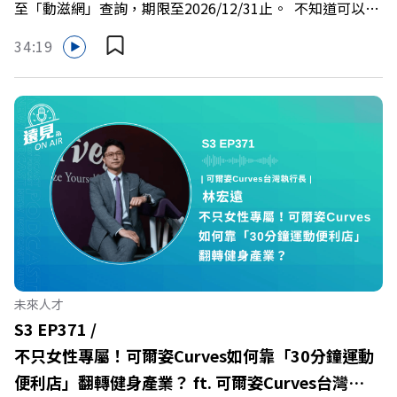
至「動滋網」查詢，期限至2026/12/31止。 不知道可以在
慶遠見40歲生日！手速搶下破天荒的獨家優惠
哪裡使用嗎？ 上「動滋網」【合作店家】專區，全台五千
>>>https://gvmkt.pse.is/9e5pbz✨關注《遠見》更多的社
34:19
多家合作業者任你選，馬上來找適用地點！ ➡️
群：LINE：https://reurl.cc/A4ELQpIG：
https://fstry.pse.is/9epct2 —— 以上為 FMTaiwan 與
https://bit.ly/3AjBWNVYT：https://bit.ly/38jNi9k
Firstory Podcast 廣告 —— 在少子化浪潮、私校面臨退場
Powered by Firstory Hosting
海嘯的嚴峻考驗下，南台灣的技職學校該如何轉型突圍？
本集《遠見ON AIR》邀請到樹德科技大學校長王昭雄，帶
你解析樹德科大如何打造出兼顧學校永續發展與地方創生的
技職教育新典範！ 🔺如何從「傳統私校」轉型為「產學無
縫接軌者」？ 🔺AI如何深度賦能設計與人文學科學群？ 🔺
首創「菲律賓半導體專班」！驚豔科技界的國際精準育才
🔺一舉拿下4大USR專案！深耕地方的溫暖社會責任平台 主
持人／遠見雜誌副社長兼遠見智庫總編輯 李建興 與談人／
未來人才
樹德科技大學校長 王昭雄 +++++ 🎂歡慶遠見40歲生日！手
S3 EP371 /
速搶下破天荒的獨家優惠
不只女性專屬！可爾姿Curves如何靠「30分鐘運動
>>>https://gvmkt.pse.is/9e5pbz ✨關注《遠見》更多的社
便利店」翻轉健身產業？ ft. 可爾姿Curves台灣執
群： LINE：https://reurl.cc/A4ELQp IG：