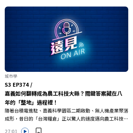
城市學
S3 EP374 /
嘉義如何翻轉成為農工科技大縣？關鍵答案藏在八
年的「整地」過程裡！
隨著台積電進駐、嘉義科學園區二期啟動、無人機產業聚落
成形，昔日的「台灣糧倉」正以驚人的速度邁向農工科技大
縣。在智慧農業、精品農產與「嘉義優鮮」品牌同步升級的
27:01