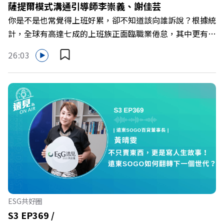
薩提爾模式溝通引導師李崇義、謝佳芸
Powered by Firstory Hosting
你是不是也常覺得上班好累，卻不知道該向誰訴說？根據統
計，全球有高達七成的上班族正面臨職業倦怠，其中更有三
成默默承受著「沉默的倦怠」。當主管的期待、同儕的競爭
26:03
與承上啟下的壓力成為日常，身在職場的我們該如何停止無
止境的自我懷疑，在人際風暴中找回安頓內心的力量？ 本
集《遠見ON AIR》邀請新書《透視職場冰山》作者、薩提
爾模式溝通引導師李崇義與謝佳芸，教你如何看穿職場底層
的應對姿態，以及在緊湊的職場節奏中，修煉安頓心法！
🔺你的自我價值，難道只能由考績和主管來決定？ 🔺你或
你的同事，正在用哪種「不一致」的姿態應對壓力？ 🔺如
何在中高壓的「三明治主管」困境中全身而退？ 主持人／
遠見雜誌總編輯 林讓均 與談人／薩提爾模式溝通引導師、
作者 李崇義、謝佳芸 +++++ 🫧清除腦袋的盲點，也順手理
清生活的雜亂。 點開看質感養成術>>
ESG共好圈
https://gvmkt.pse.is/9al3px ✨關注《遠見》更多的社群：
S3 EP369 /
LINE：https://reurl.cc/A4ELQp IG：