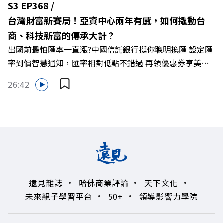
S3 EP368 /
興 與談人／遠東SOGO百貨董事長 黃晴雯 +++++ 🫧清除腦
台灣財富新賽局！亞資中心兩年有感，如何撬動台
袋的盲點，也順手理清生活的雜亂。 點開看質感養成術>>
商、科技新富的傳承大計？
https://gvmkt.pse.is/9al3px ✨關注《遠見》更多的社群：
出國前最怕匯率一直漲?中國信託銀行挺你聰明換匯 設定匯
LINE：https://reurl.cc/A4ELQp IG：
率到價智慧通知，匯率相對低點不錯過 再領優惠券享美金
https://bit.ly/3AjBWNV YT：https://bit.ly/38jNi9k
最高減3分等優惠 立即設定： https://fstry.pse.is/9d7lr7
Powered by Firstory Hosting
26:42
投資外幣如幣別轉換可能產生匯兌損失，應評估涉及自身情
況審慎投資。 完整注意事項詳見網站資訊。 —— 以上為
Firstory Podcast 廣告 —— 如果有一天，台灣成為亞洲新
一代的財富調度與資產管理重鎮，你的資產配置會怎麼變？
在政府力推「亞洲資產管理中心」政策、高雄專區成立滿週
年的關鍵時刻，台灣的投信、信託與財富管理業務，正迎來
史詩級的法規鬆綁與資金浪潮。 本集《遠見ON AIR》邀請
遠見雜誌
哈佛商業評論
天下文化
到遠見資深主編廖君雅，帶你解析這場台灣史上最大規模的
未來親子學習平台
50+
領導影響力學院
財富版圖重組。 🔺資產管理大躍進！台灣憑什麼挑戰亞太
金融重鎮？ 🔺不只是口號！主動式ETF與被動平衡型ETF如