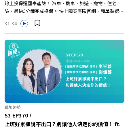
線上投保選國泰產險！ 汽車、機車、旅遊、寵物、住宅
行長林宏遠
https://bit.ly/3AjBWNV YT：https://bit.ly/38jNi9k
險，最快5分鐘完成投保。 快上國泰產險官網，簡單點選，
Powered by Firstory Hosting
保障立即到位！ https://fstry.pse.is/9eddvv —— 以上為
31:34
Firstory Podcast 廣告 —— 在健康意識抬頭、健身產業百
家爭鳴的激烈浪潮下，傳統的健身房該如何轉型突圍？ 本
集《遠見ON AIR》邀請到可爾姿Curves台灣執行長林宏
遠，帶你解析可爾姿如何打造出兼顧健康生活與女力創業的
健身新契機！ 🔺如何從「傳統大型健身房」轉型為「社區
運動便利店」？ 🔺運動如何落實最貼心的「女性專屬、零
壓力」空間？ 🔺對抗肌少症、預防高齡化！驚豔醫學界的
「社會處方」 🔺超高加盟成功率！為無數女性圓夢的「女
力互助與微型創業平台」 主持人／遠見雜誌副社長兼遠見
智庫總編輯 李建興 與談人／可爾姿Curves台灣執行長 林宏
遠 +++++ 🫧清除腦袋的盲點，也順手理清生活的雜亂。 點
職場趨勢
開看質感養成術>> https://gvmkt.pse.is/9al3px ✨關注
S3 EP370 /
《遠見》更多的社群： LINE：https://reurl.cc/A4ELQp
上班好累卻說不出口？別讓他人決定你的價值！ ft.
IG：https://bit.ly/3AjBWNV YT：https://bit.ly/38jNi9k