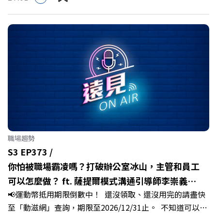
推動下，嘉義縣政府成功打破過往傳統農業縣的侷限，讓返
鄉子弟不僅能「回得來、留得下、活得好」，更為地方累積
迎向黃金十年的發展動能。 本集《遠見ON AIR》邀請嘉義
縣長翁章梁、立法委員蔡易餘、財信傳媒集團董事長謝金
河、紙風車劇團創辦人李永豐、以及嘉義縣人力發展所所長
許喻理。帶你深入剖析《嘉義被看見了》書中收錄的八年轉
型故事，讀懂這段洗天換地的歷程，並共同看見下一個黃金
十年的發展藍圖！ 🔺翁章梁縣長如何攜手團隊，在大牌林
立的科技版圖中搶先卡位亞創中心？🔺品牌如何雙重升級，
化傳統作物為高價值的精品品牌？🔺如何將自身的失敗學，
轉化為凝聚團隊與縣民認同感的力量？🔺在迎向黃金十年的
職場趨勢
新局下，嘉義如何打造子弟能安心安居的未來？ 主持人／
S3 EP373 /
遠見雜誌副社長兼遠見智庫總編輯 李建興 與談人／嘉義縣
你怕被職場霸凌嗎？打破辦公室冰山，主管和員工
縣長 翁章梁、立法委員 蔡易餘、財信傳媒集團董事長 謝金
可以怎麼做？ ft. 薩提爾模式溝通引導師李崇義、
河、紙風車劇團創辦人 李永豐、嘉義縣人力發展所所長 許
📢運動幣抵用期限倒數中！ 還沒領取、還沒用完的請盡快
謝佳芸
喻理+++++🎂歡慶遠見40歲生日！手速搶下破天荒的獨家
至「動滋網」查詢，期限至2026/12/31止。 不知道可以在
優惠>>>https://gvmkt.pse.is/9e5pbz✨關注《遠見》更多