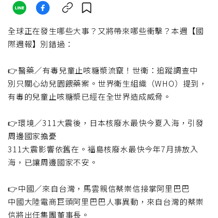
全球正在發生哪些大事？又將帶來哪些衝擊？本週【國
際週報】別錯過：
👉醫藥／有毒兒童止咳糖漿流竄！世衛：追蹤調查中
別只關心幼兒園餵藥案。世界衛生組織（WHO）提到，
有毒的兒童止咳糖漿已經在全世界造成威脅。
👉環境／311大震後，日本核廢水最快今夏入海，引發
周邊國家擔憂
311大震影響依舊在。福島核廢水最快今年7月排放入
海，已讓周邊國家不安。
👉中國／來自台灣，馬雲親信蔡崇信接掌阿里巴巴
中國大陸電商巨頭阿里巴巴人事異動，來自台灣的蔡崇
信將出任集團董事長。