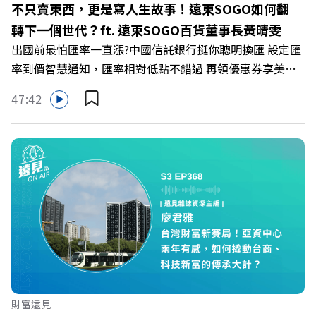
不只賣東西，更是寫人生故事！遠東SOGO如何翻
https://bit.ly/3AjBWNV YT：https://bit.ly/38jNi9k
轉下一個世代？ft. 遠東SOGO百貨董事長黃晴雯
Powered by Firstory Hosting
出國前最怕匯率一直漲?中國信託銀行挺你聰明換匯 設定匯
率到價智慧通知，匯率相對低點不錯過 再領優惠券享美金
最高減3分等優惠 立即設定： https://fstry.pse.is/9d7lr7
47:42
投資外幣如幣別轉換可能產生匯兌損失，應評估涉及自身情
況審慎投資。 完整注意事項詳見網站資訊。 —— 以上為
Firstory Podcast 廣告 —— 在永續減碳、綠色消費與友善
職場的變革浪潮下，傳統大流量、高耗能的百貨零售業該如
何轉型突圍？ 本集《遠見ON AIR》邀請到遠東SOGO百貨
董事長黃晴雯，帶你解析遠東SOGO如何透過戰略布局，打
造出兼顧企業獲利與社會共好的綠色零售新契機！ 🔺如何
從單純百貨專櫃轉型為有溫度的利他平台？ 🔺最難節能的
零售業如何落實「EP100」能效倍增計畫？ 🔺成功推動育
嬰留停、男同仁樂意成家！驚豔業界的「生育代理人制度」
🔺最有人情味的文化橋梁！從社會創新到經典「日本展」的
財富遠見
共好實踐 主持人／遠見雜誌副社長兼遠見智庫總編輯 李建