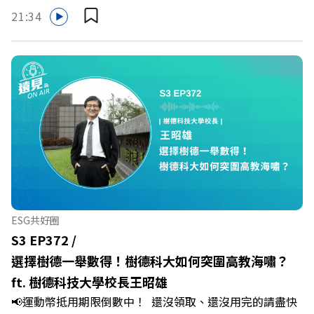
哪裡使用嗎？ 上「動滋網」【合作店家】專區，全台五千
的社群：LINE：https://reurl.cc/A4ELQpIG：
21:34
多家合作業者任你選，馬上來找適用地點！ ➡️
https://bit.ly/3AjBWNVYT：https://bit.ly/38jNi9k
https://fstry.pse.is/9epct2 —— 以上為 FMTaiwan 與
Powered by Firstory Hosting
Firstory Podcast 廣告 —— 你常在職場中感到焦慮、害怕
犯錯，甚至覺得自己正遭受不友善的對待或霸凌嗎？當工作
中的人際摩擦、怕輸怕失敗的緊繃感成為日常，我們不能只
是委屈討好或一味逃避，更需要學會看透人際互動底層的
「職場冰山」。 本集《遠見 ON AIR》邀請到薩提爾模式溝
通引導師、天下文化新書《透視職場冰山》作者李崇義與謝
佳芸老師，帶你透過「冰山理論」拆解職場上的對立與衝
突，學會用「好奇」代替「批判」。即使在變動快速的AI時
代，也能幫自己打造不被成敗輕易定義的強韌自我。 🔺 職
ESG共好圈
場衝突與霸凌從何而來？🔺 如何用「冰山對話」看穿主管
S3 EP372 /
焦慮，將對立化為合作？🔺 怎麼做到「好奇少一點、批判
選擇樹德一舉數得！樹德科大如何突圍高教海嘯？
少一點」？🔺 面對AI時代的職涯焦慮，如何把自我價值打
ft. 樹德科技大學校長王昭雄
分權拿回手裡？ +++++📓《透視職場冰山》新書介紹
📢運動幣抵用期限倒數中！ 還沒領取、還沒用完的請盡快
>>>https://bookzone.cwgv.com.tw/book/BWL108🎂歡