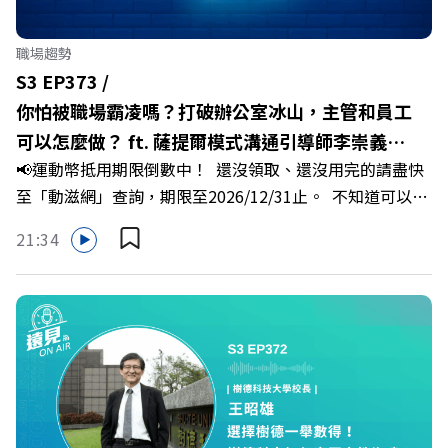
化傳統作物為高價值的精品品牌？🔺如何將自身的失敗學，
轉化為凝聚團隊與縣民認同感的力量？🔺在迎向黃金十年的
職場趨勢
新局下，嘉義如何打造子弟能安心安居的未來？ 主持人／
S3 EP373 /
遠見雜誌副社長兼遠見智庫總編輯 李建興 與談人／嘉義縣
你怕被職場霸凌嗎？打破辦公室冰山，主管和員工
縣長 翁章梁、立法委員 蔡易餘、財信傳媒集團董事長 謝金
可以怎麼做？ ft. 薩提爾模式溝通引導師李崇義、
河、紙風車劇團創辦人 李永豐、嘉義縣人力發展所所長 許
📢運動幣抵用期限倒數中！ 還沒領取、還沒用完的請盡快
謝佳芸
喻理+++++🎂歡慶遠見40歲生日！手速搶下破天荒的獨家
至「動滋網」查詢，期限至2026/12/31止。 不知道可以在
優惠>>>https://gvmkt.pse.is/9e5pbz✨關注《遠見》更多
哪裡使用嗎？ 上「動滋網」【合作店家】專區，全台五千
的社群：LINE：https://reurl.cc/A4ELQpIG：
21:34
多家合作業者任你選，馬上來找適用地點！ ➡️
https://bit.ly/3AjBWNVYT：https://bit.ly/38jNi9k
https://fstry.pse.is/9epct2 —— 以上為 FMTaiwan 與
Powered by Firstory Hosting
Firstory Podcast 廣告 —— 你常在職場中感到焦慮、害怕
犯錯，甚至覺得自己正遭受不友善的對待或霸凌嗎？當工作
中的人際摩擦、怕輸怕失敗的緊繃感成為日常，我們不能只
是委屈討好或一味逃避，更需要學會看透人際互動底層的
「職場冰山」。 本集《遠見 ON AIR》邀請到薩提爾模式溝
通引導師、天下文化新書《透視職場冰山》作者李崇義與謝