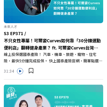
縫接軌者」？ 🔺AI如何深度賦能設計與人文學科學群？ 🔺
首創「菲律賓半導體專班」！驚豔科技界的國際精準育才
🔺一舉拿下4大USR專案！深耕地方的溫暖社會責任平台 主
持人／遠見雜誌副社長兼遠見智庫總編輯 李建興 與談人／
未來人才
樹德科技大學校長 王昭雄 +++++ 🎂歡慶遠見40歲生日！手
S3 EP371 /
速搶下破天荒的獨家優惠
不只女性專屬！可爾姿Curves如何靠「30分鐘運動
>>>https://gvmkt.pse.is/9e5pbz ✨關注《遠見》更多的社
便利店」翻轉健身產業？ ft. 可爾姿Curves台灣執
群： LINE：https://reurl.cc/A4ELQp IG：
線上投保選國泰產險！ 汽車、機車、旅遊、寵物、住宅
行長林宏遠
https://bit.ly/3AjBWNV YT：https://bit.ly/38jNi9k
險，最快5分鐘完成投保。 快上國泰產險官網，簡單點選，
Powered by Firstory Hosting
保障立即到位！ https://fstry.pse.is/9eddvv —— 以上為
31:34
Firstory Podcast 廣告 —— 在健康意識抬頭、健身產業百
家爭鳴的激烈浪潮下，傳統的健身房該如何轉型突圍？ 本
集《遠見ON AIR》邀請到可爾姿Curves台灣執行長林宏
遠，帶你解析可爾姿如何打造出兼顧健康生活與女力創業的
健身新契機！ 🔺如何從「傳統大型健身房」轉型為「社區
運動便利店」？ 🔺運動如何落實最貼心的「女性專屬、零