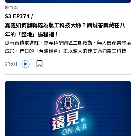
城市學
S3 EP374 /
嘉義如何翻轉成為農工科技大縣？關鍵答案藏在八
年的「整地」過程裡！
隨著台積電進駐、嘉義科學園區二期啟動、無人機產業聚落
成形，昔日的「台灣糧倉」正以驚人的速度邁向農工科技大
縣。在智慧農業、精品農產與「嘉義優鮮」品牌同步升級的
27:01
推動下，嘉義縣政府成功打破過往傳統農業縣的侷限，讓返
鄉子弟不僅能「回得來、留得下、活得好」，更為地方累積
迎向黃金十年的發展動能。 本集《遠見ON AIR》邀請嘉義
縣長翁章梁、立法委員蔡易餘、財信傳媒集團董事長謝金
河、紙風車劇團創辦人李永豐、以及嘉義縣人力發展所所長
許喻理。帶你深入剖析《嘉義被看見了》書中收錄的八年轉
型故事，讀懂這段洗天換地的歷程，並共同看見下一個黃金
十年的發展藍圖！ 🔺翁章梁縣長如何攜手團隊，在大牌林
立的科技版圖中搶先卡位亞創中心？🔺品牌如何雙重升級，