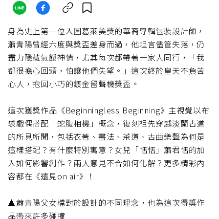
身為史上第一位入圍葛萊美獎的華裔專輯包裝設計師，
蕭青陽曾經六度與獎盃差身而過，他坦言儘管失落，仍
盡力隱藏氣餒神情，尤其每次都帶著一家人同行，「我
都很擔心回頭，怕讓他們失望。」這次終於皇天不負苦
心人，抱回小巧的鍍金留聲機獎盃。
這次獲獎作品《Beginningless Beginning》主視覺以布
袋戲偶搭配「蛇腹相機」概念，復刻祖先穿越淡蘭古道
的所見所聞，包括衣著、書法、茶道、古曲樂聲為何是
這樣搭配？有什麼特別寓意？女兒「恬恬」蕭君恬的加
入如何影響創作？兩人意見不合如何化解？更多精彩內
容都在《遠見on air》！
🔺蕭青陽父女檔對於設計的不同理念，也為這次得獎作
品帶來許多碰撞