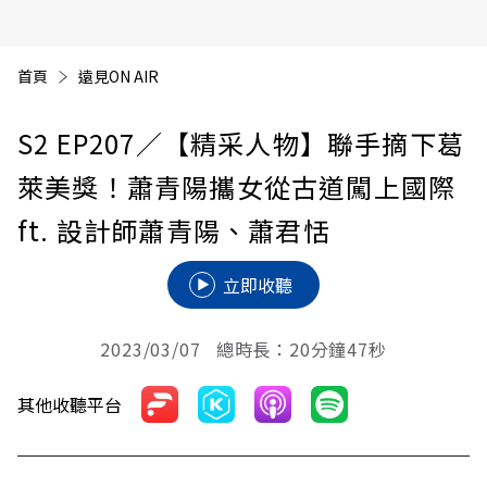
首頁
遠見ON AIR
S2 EP207
／【精采人物】聯手摘下葛
萊美獎！蕭青陽攜女從古道闖上國際
ft. 設計師蕭青陽、蕭君恬
立即收聽
2023/03/07 總時長：20分鐘47秒
其他收聽平台