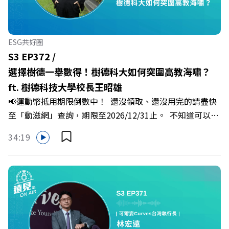
佳芸老師，帶你透過「冰山理論」拆解職場上的對立與衝
突，學會用「好奇」代替「批判」。即使在變動快速的AI時
代，也能幫自己打造不被成敗輕易定義的強韌自我。 🔺 職
ESG共好圈
場衝突與霸凌從何而來？🔺 如何用「冰山對話」看穿主管
S3 EP372 /
焦慮，將對立化為合作？🔺 怎麼做到「好奇少一點、批判
選擇樹德一舉數得！樹德科大如何突圍高教海嘯？
少一點」？🔺 面對AI時代的職涯焦慮，如何把自我價值打
ft. 樹德科技大學校長王昭雄
分權拿回手裡？ +++++📓《透視職場冰山》新書介紹
📢運動幣抵用期限倒數中！ 還沒領取、還沒用完的請盡快
>>>https://bookzone.cwgv.com.tw/book/BWL108🎂歡
至「動滋網」查詢，期限至2026/12/31止。 不知道可以在
慶遠見40歲生日！手速搶下破天荒的獨家優惠
哪裡使用嗎？ 上「動滋網」【合作店家】專區，全台五千
>>>https://gvmkt.pse.is/9e5pbz✨關注《遠見》更多的社
34:19
多家合作業者任你選，馬上來找適用地點！ ➡️
群：LINE：https://reurl.cc/A4ELQpIG：
https://fstry.pse.is/9epct2 —— 以上為 FMTaiwan 與
https://bit.ly/3AjBWNVYT：https://bit.ly/38jNi9k
Firstory Podcast 廣告 —— 在少子化浪潮、私校面臨退場
Powered by Firstory Hosting
海嘯的嚴峻考驗下，南台灣的技職學校該如何轉型突圍？
本集《遠見ON AIR》邀請到樹德科技大學校長王昭雄，帶
你解析樹德科大如何打造出兼顧學校永續發展與地方創生的
技職教育新典範！ 🔺如何從「傳統私校」轉型為「產學無