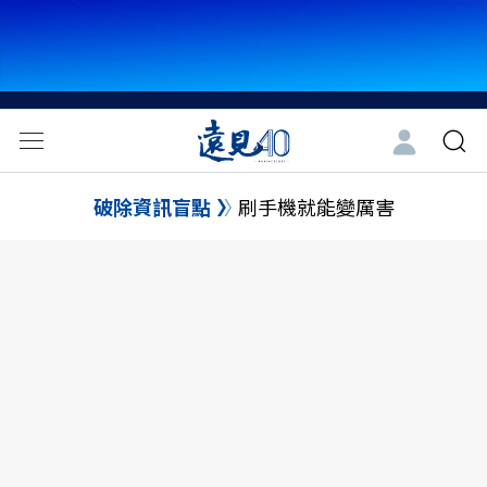
破除資訊盲點
刷手機就能變厲害