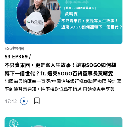
🔺你的自我價值，難道只能由考績和主管來決定？ 🔺你或
你的同事，正在用哪種「不一致」的姿態應對壓力？ 🔺如
何在中高壓的「三明治主管」困境中全身而退？ 主持人／
遠見雜誌總編輯 林讓均 與談人／薩提爾模式溝通引導師、
作者 李崇義、謝佳芸 +++++ 🫧清除腦袋的盲點，也順手理
清生活的雜亂。 點開看質感養成術>>
ESG共好圈
https://gvmkt.pse.is/9al3px ✨關注《遠見》更多的社群：
S3 EP369 /
LINE：https://reurl.cc/A4ELQp IG：
不只賣東西，更是寫人生故事！遠東SOGO如何翻
https://bit.ly/3AjBWNV YT：https://bit.ly/38jNi9k
轉下一個世代？ft. 遠東SOGO百貨董事長黃晴雯
Powered by Firstory Hosting
出國前最怕匯率一直漲?中國信託銀行挺你聰明換匯 設定匯
率到價智慧通知，匯率相對低點不錯過 再領優惠券享美金
最高減3分等優惠 立即設定： https://fstry.pse.is/9d7lr7
47:42
投資外幣如幣別轉換可能產生匯兌損失，應評估涉及自身情
況審慎投資。 完整注意事項詳見網站資訊。 —— 以上為
Firstory Podcast 廣告 —— 在永續減碳、綠色消費與友善
職場的變革浪潮下，傳統大流量、高耗能的百貨零售業該如