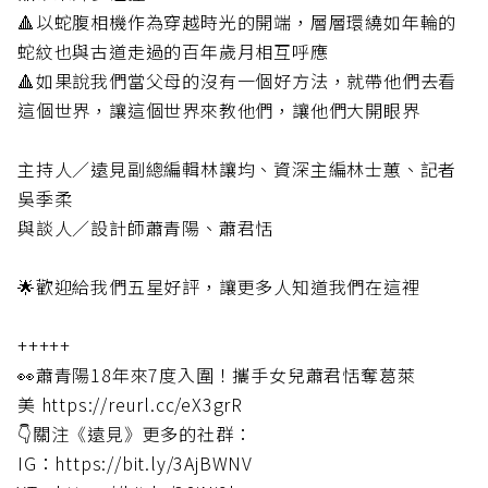
🔺以蛇腹相機作為穿越時光的開端，層層環繞如年輪的
蛇紋也與古道走過的百年歲月相互呼應
🔺如果說我們當父母的沒有一個好方法，就帶他們去看
這個世界，讓這個世界來教他們，讓他們大開眼界
主持人／遠見副總編輯林讓均、資深主編林士蕙、記者
吳季柔
與談人／設計師蕭青陽、蕭君恬
🌟歡迎給我們五星好評，讓更多人知道我們在這裡
+++++
👀蕭青陽18年來7度入圍！攜手女兒蕭君恬奪葛萊
美 https://reurl.cc/eX3grR
👇關注《遠見》更多的社群：
IG：https://bit.ly/3AjBWNV