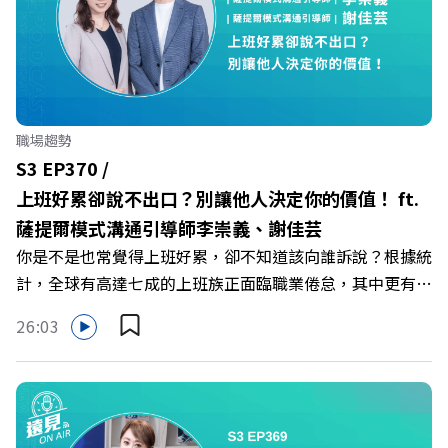
壓力」空間？ 🔺對抗肌少症、預防高齡化！驚豔醫學界的
「社會處方」 🔺超高加盟成功率！為無數女性圓夢的「女
力互助與微型創業平台」 主持人／遠見雜誌副社長兼遠見
智庫總編輯 李建興 與談人／可爾姿Curves台灣執行長 林宏
遠 +++++ 🫧清除腦袋的盲點，也順手理清生活的雜亂。 點
職場趨勢
開看質感養成術>> https://gvmkt.pse.is/9al3px ✨關注
S3 EP370 /
《遠見》更多的社群： LINE：https://reurl.cc/A4ELQp
上班好累卻說不出口？別讓他人決定你的價值！ ft.
IG：https://bit.ly/3AjBWNV YT：https://bit.ly/38jNi9k
薩提爾模式溝通引導師李崇義、謝佳芸
Powered by Firstory Hosting
你是不是也常覺得上班好累，卻不知道該向誰訴說？根據統
計，全球有高達七成的上班族正面臨職業倦怠，其中更有三
成默默承受著「沉默的倦怠」。當主管的期待、同儕的競爭
26:03
與承上啟下的壓力成為日常，身在職場的我們該如何停止無
止境的自我懷疑，在人際風暴中找回安頓內心的力量？ 本
集《遠見ON AIR》邀請新書《透視職場冰山》作者、薩提
爾模式溝通引導師李崇義與謝佳芸，教你如何看穿職場底層
的應對姿態，以及在緊湊的職場節奏中，修煉安頓心法！