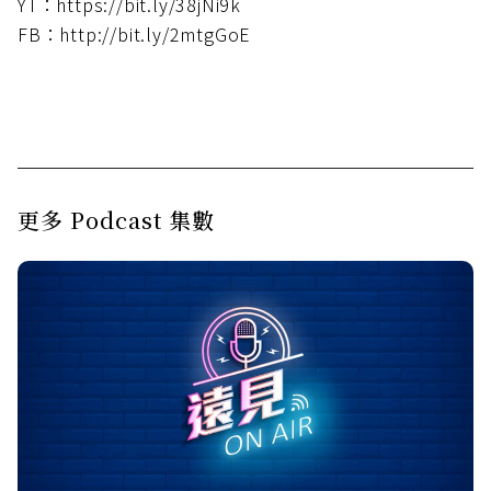
YT：https://bit.ly/38jNi9k
FB：http://bit.ly/2mtgGoE
更多 Podcast 集數