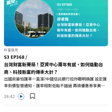
何轉型突圍？ 本集《遠見ON AIR》邀請到遠東SOGO百貨
董事長黃晴雯，帶你解析遠東SOGO如何透過戰略布局，打
造出兼顧企業獲利與社會共好的綠色零售新契機！ 🔺如何
從單純百貨專櫃轉型為有溫度的利他平台？ 🔺最難節能的
零售業如何落實「EP100」能效倍增計畫？ 🔺成功推動育
嬰留停、男同仁樂意成家！驚豔業界的「生育代理人制度」
🔺最有人情味的文化橋梁！從社會創新到經典「日本展」的
財富遠見
共好實踐 主持人／遠見雜誌副社長兼遠見智庫總編輯 李建
S3 EP368 /
興 與談人／遠東SOGO百貨董事長 黃晴雯 +++++ 🫧清除腦
台灣財富新賽局！亞資中心兩年有感，如何撬動台
袋的盲點，也順手理清生活的雜亂。 點開看質感養成術>>
商、科技新富的傳承大計？
https://gvmkt.pse.is/9al3px ✨關注《遠見》更多的社群：
出國前最怕匯率一直漲?中國信託銀行挺你聰明換匯 設定匯
LINE：https://reurl.cc/A4ELQp IG：
率到價智慧通知，匯率相對低點不錯過 再領優惠券享美金
https://bit.ly/3AjBWNV YT：https://bit.ly/38jNi9k
最高減3分等優惠 立即設定： https://fstry.pse.is/9d7lr7
Powered by Firstory Hosting
26:42
投資外幣如幣別轉換可能產生匯兌損失，應評估涉及自身情
況審慎投資。 完整注意事項詳見網站資訊。 —— 以上為