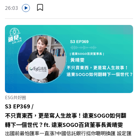
成默默承受著「沉默的倦怠」。當主管的期待、同儕的競爭
26:03
與承上啟下的壓力成為日常，身在職場的我們該如何停止無
止境的自我懷疑，在人際風暴中找回安頓內心的力量？ 本
集《遠見ON AIR》邀請新書《透視職場冰山》作者、薩提
爾模式溝通引導師李崇義與謝佳芸，教你如何看穿職場底層
的應對姿態，以及在緊湊的職場節奏中，修煉安頓心法！
🔺你的自我價值，難道只能由考績和主管來決定？ 🔺你或
你的同事，正在用哪種「不一致」的姿態應對壓力？ 🔺如
何在中高壓的「三明治主管」困境中全身而退？ 主持人／
遠見雜誌總編輯 林讓均 與談人／薩提爾模式溝通引導師、
作者 李崇義、謝佳芸 +++++ 🫧清除腦袋的盲點，也順手理
清生活的雜亂。 點開看質感養成術>>
ESG共好圈
https://gvmkt.pse.is/9al3px ✨關注《遠見》更多的社群：
S3 EP369 /
LINE：https://reurl.cc/A4ELQp IG：
不只賣東西，更是寫人生故事！遠東SOGO如何翻
https://bit.ly/3AjBWNV YT：https://bit.ly/38jNi9k
轉下一個世代？ft. 遠東SOGO百貨董事長黃晴雯
Powered by Firstory Hosting
出國前最怕匯率一直漲?中國信託銀行挺你聰明換匯 設定匯