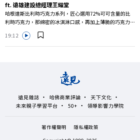
ft. 遠雄建設總經理王耀堂
>>https://www.gvm.com.tw/topic/2355 🫧清除腦袋的盲
哈根達斯比利時巧克力系列，匠心選用72%可可含量的比
點，也順手理清生活的雜亂。 點開看質感養成術>>
利時巧克力，那綿密的冰淇淋口感，再加上薄脆的巧克力脆
https://gvmkt.pse.is/9al3px ✨關注《遠見》更多的社群：
片，苦甜交織，完美呈現黑巧克力的濃郁香醇，是專屬成熟
LINE：https://reurl.cc/A4ELQp IG：
19:12
大人系的奢華風味。 https://fstry.pse.is/9byecv —— 以上
https://bit.ly/3AjBWNV YT：https://bit.ly/38jNi9k
為 Firstory Podcast 廣告 —— 在氣候變遷、淨零轉型與高
Powered by Firstory Hosting
碳排高污染的營建巨浪下，傳統以地段與價格為尊的建築業
該如何轉型突圍？如何跳脫傳統買地蓋樓的既定框架，在未
來建築中大放異彩？ 本集《遠見ON AIR》邀請到遠雄建設
總經理王耀堂，帶你解析遠雄如何打造出兼顧品牌信任與環
境共好的綠色營建新契機！ 🔺營建巨頭的下一個50年！如
遠見雜誌
哈佛商業評論
天下文化
何轉型為長期品牌信任？ 🔺滿意度不到二成的「垃圾總
未來親子學習平台
50+
領導影響力學院
部」？空間改造如何徹底翻轉企業DNA 🔺當循環建材走向
精緻化！24樓高滿意度的「永續美學」實踐 🔺改寫建材生
命週期！將「都市礦」導入住宅公設與未來生活 主持人／
著作權聲明
隱私權政策
遠見雜誌副社長兼遠見智庫總編輯 李建興 與談人／遠雄建
設總經理 王耀堂 +++++ 🫧清除腦袋的盲點，也順手理清