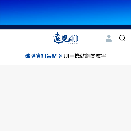
破除資訊盲點
刷手機就能變厲害