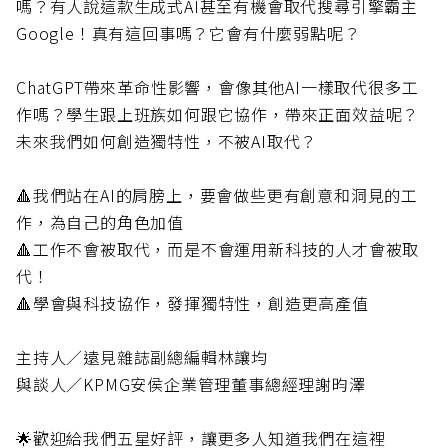
嗎？有人說這款生成式AI甚至有機會取代搜尋引擎霸主
Google！真有這回事嗎？它會有什麼弱點呢？
ChatGPT帶來革命性影響，會像其他AI一樣取代很多工
作嗎？學生跟上班族如何跟它協作，帶來正面效益呢？
未來我們如何創造獨特性，不被AI取代？
🔺我們站在AI的肩膀上，要會做些更有創意和洞見的工
作，為自己的角色加值
🔺工作不會被取代，而是不會運用新科技的人才會被取
代！
🔺學會與科技協作，發揮獨特性，創造更高產值
主持人／遠見雜誌副總編輯林讓均
與談人／KPMG安侯企業管理董事總經理謝昀澤
🌟歡迎給我們五星好評，讓更多人知道我們在這裡