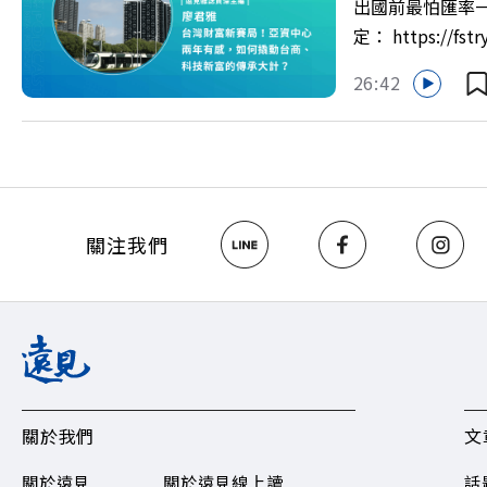
出國前最怕匯率一
https://bit.ly/3
定： https:/
以上為 First
26:42
資產管理中心」
見ON AIR》
鎮？ 🔺不只是
一週年！如何打造
>>https://ww
關注《遠見》更多的社群： L
關注我們
Hosting
關於我們
文
關於遠見
關於遠見線上讀
話