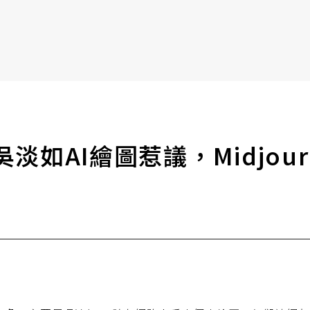
書6選3 特價 3,980 元
淡如AI繪圖惹議，Midjou