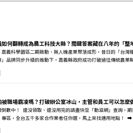
義如何翻轉成為農工科技大縣？關鍵答案藏在八年的「整
、嘉義科學園區二期啟動、無人機產業聚落成形，昔日的「台灣
鮮」品牌同步升級的推動下，嘉義縣政府成功打破過往傳統農業
黃金十年的發展動能。 本集《遠見ON AIR》邀請嘉義縣長
豐、以及嘉義縣人力發展所所長許喻理。帶你深入剖析《嘉義被
一個黃金十年的發展藍圖！ 🔺翁章梁縣長如何攜手團隊，在大
為高價值的精品品牌？🔺如何將自身的失敗學，轉化為凝聚團隊
居的未來？ 主持人／遠見雜誌副社長兼遠見智庫總編輯 李建興
怕被職場霸凌嗎？打破辦公室冰山，主管和員工可以怎麼做？
、紙風車劇團創辦人 李永豐、嘉義縣人力發展所所長 許喻理+++
限倒數中！ 還沒領取、還沒用完的請盡快至「動滋網」查詢，期限至
mkt.pse.is/9e5pbz✨關注《遠見》更多的社群：LINE：https://reurl.
，全台五千多家合作業者任你選，馬上來找適用地點！ ➡️ https://fst
8jNi9k Powered by Firstory Hosting
Podcast 廣告 —— 你常在職場中感到焦慮、害怕犯錯，甚至覺