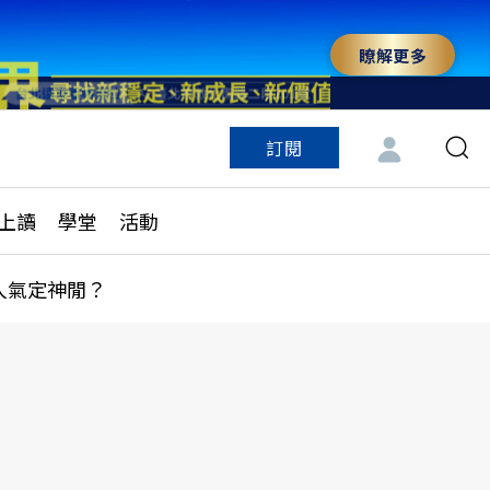
瞭解更多
訂閱
特色頻道
訂閱
見線上讀
ESG遠見
上讀
學堂
活動
多訂閱方案
城市學
刊購買
健康遠見
人氣定神閒？
子報訂閱
華人精英論壇
享知識包
領導影響力學院