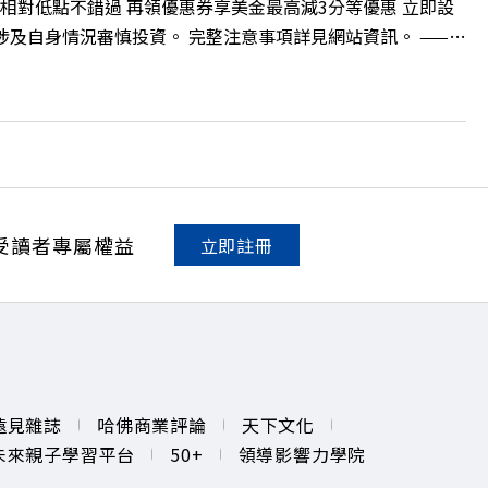
相對低點不錯過 再領優惠券享美金最高減3分等優惠 立即設
損失，應評估涉及自身情況審慎投資。 完整注意事項詳見網站資訊。 ——
的財富調度與資產管理重鎮，你的資產配置會怎麼變？在政府力推「亞洲
管理業務，正迎來史詩級的法規鬆綁與資金浪潮。 本集《遠
版圖重組。 🔺資產管理大躍進！台灣憑什麼挑戰亞太金融重
不過三代」魔咒，如何靠信託鬆綁落實百年傳承？ 🔺高雄專區滿
誌資深主編 廖君雅 +++++ 💰更多專題導覽
。 點開看質感養成術>> https://gvmkt.pse.is/9al3px ✨
NV YT：https://bit.ly/38jNi9k Powered by Firstory
受讀者專屬權益
立即註冊
遠見雜誌
哈佛商業評論
天下文化
未來親子學習平台
50+
領導影響力學院