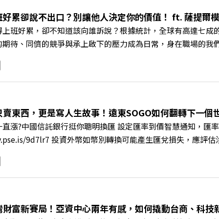
與談人／可爾姿Curves台灣執行長 林宏遠 +++++ 🫧清除
.pse.is/9al3px ✨關注《遠見》更多的社群： LINE：https://reurl.cc/
班好累卻說不出口？別讓他人決定你的價值！ ft. 薩提
8jNi9k Powered by Firstory Hosting
得上班好累，卻不知道該向誰訴說？根據統計，全球有高達七成
的期待、同儕的競爭與承上啟下的壓力成為日常，身在職場的我
遠見ON AIR》邀請新書《透視職場冰山》作者、薩提爾模式
職場節奏中，修煉安頓心法！ 🔺你的自我價值，難道只能由考
 🔺如何在中高壓的「三明治主管」困境中全身而退？ 主持人／
+++++ 🫧清除腦袋的盲點，也順手理清生活的雜亂。 點開看質感養成術>>
s://reurl.cc/A4ELQp IG：https://bit.ly/3AjBWNV YT：https
只賣東西，更是寫人生故事！遠東SOGO如何翻轉下一個世代
直漲?中國信託銀行挺你聰明換匯 設定匯率到價智慧通知，匯率
/fstry.pse.is/9d7lr7 投資外幣如幣別轉換可能產生匯兌
ory Podcast 廣告 —— 在永續減碳、綠色消費與友善職場
IR》邀請到遠東SOGO百貨董事長黃晴雯，帶你解析遠東SOG
何從單純百貨專櫃轉型為有溫度的利他平台？ 🔺最難節能的零售業
驚豔業界的「生育代理人制度」 🔺最有人情味的文化橋梁！從
編輯 李建興 與談人／遠東SOGO百貨董事長 黃晴雯 +++++
灣財富新賽局！亞資中心兩年有感，如何撬動台商、科技
mkt.pse.is/9al3px ✨關注《遠見》更多的社群： LINE：https://reurl.