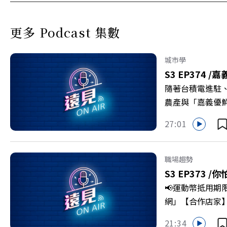
更多 Podcast 集數
城市學
S3 EP374 /
嘉
隨著台積電進駐
農產與「嘉義優
更為地方累積迎向
27:01
劇團創辦人李永
程，並共同看見下
級，化傳統作物
職場趨勢
打造子弟能安心安
S3 EP373 /
你
團董事長 謝金河
📢運動幣抵用期
>>>https://gv
網」【合作店家】專區
https://bit.ly/3
Firstory 
21:34