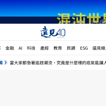
章
特輯
文章
大學升學、職涯攻略
遠
際
金融
AI
科技
產經
教育
民調
ESG
遠見線
國際
更
縣市施政調查全解析
金融
單
民調
澱
當大家都急著追趕潮流，究竟是什麼樣的底氣能讓
產經
電
好享生活
獨
專欄