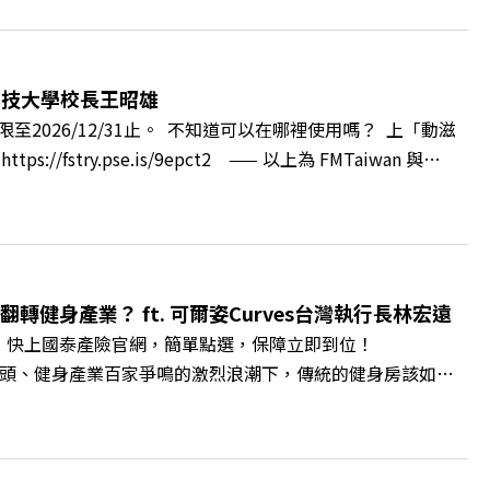
層的「職場冰山」。 本集《遠見 ON AIR》邀請到薩提
帶你透過「冰山理論」拆解職場上的對立與衝突，學會用「好
強韌自我。 🔺 職場衝突與霸凌從何而來？🔺 如何用「冰
」？🔺 面對AI時代的職涯焦慮，如何把自我價值打分權拿回
科技大學校長王昭雄
m.tw/book/BWL108🎂歡慶遠見40歲生日！手速搶下破天荒的獨
2026/12/31止。 不知道可以在哪裡使用嗎？ 上「動滋
url.cc/A4ELQpIG：https://bit.ly/3AjBWNVYT：
ry.pse.is/9epct2 —— 以上為 FMTaiwan 與
，南台灣的技職學校該如何轉型突圍？ 本集《遠見ON AIR》邀請
方創生的技職教育新典範！ 🔺如何從「傳統私校」轉型為
賓半導體專班」！驚豔科技界的國際精準育才 🔺一舉拿下4大
李建興 與談人／樹德科技大學校長 王昭雄 +++++ 🎂歡
pbz ✨關注《遠見》更多的社群： LINE：
轉健身產業？ ft. 可爾姿Curves台灣執行長林宏遠
9k Powered by Firstory Hosting
。 快上國泰產險官網，簡單點選，保障立即到位！
廣告 —— 在健康意識抬頭、健身產業百家爭鳴的激烈浪潮下，傳統的健身房該如何
帶你解析可爾姿如何打造出兼顧健康生活與女力創業的健身新契
實最貼心的「女性專屬、零壓力」空間？ 🔺對抗肌少症、預防
力互助與微型創業平台」 主持人／遠見雜誌副社長兼遠見智