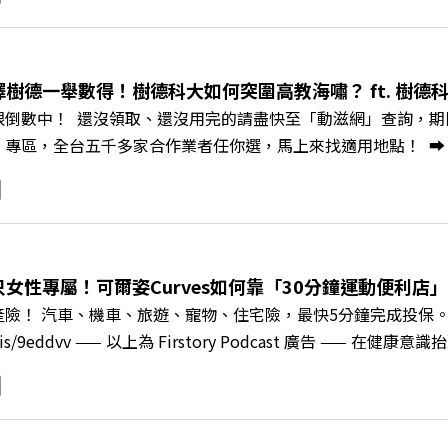
常，我們不能只是委屈討好或一味逃避，更需要學會看透人際互動底
師、天下文化新書《透視職場冰山》作者李崇義與謝佳芸老師，
。即使在變動快速的AI時代，也能幫自己打造不被成敗輕易定義的
焦慮，將對立化為合作？🔺 怎麼做到「好奇少一點、批判少一點
擇樹德一舉數得！樹德科大如何突圍高教海嘯？ ft. 樹德
《透視職場冰山》新書介紹>>>https://bookzone.cwgv.co
限倒數中！ 還沒領取、還沒用完的請盡快至「動滋網」查詢，期限至
/gvmkt.pse.is/9e5pbz✨關注《遠見》更多的社群：LINE：https://re
，全台五千多家合作業者任你選，馬上來找適用地點！ ➡️ https://fst
8jNi9k Powered by Firstory Hosting
Podcast 廣告 —— 在少子化浪潮、私校面臨退場海嘯的嚴峻考驗下
校長王昭雄，帶你解析樹德科大如何打造出兼顧學校永續發展與地
」？ 🔺AI如何深度賦能設計與人文學科學群？ 🔺首創「菲律
地方的溫暖社會責任平台 主持人／遠見雜誌副社長兼遠見智庫總編輯 
速搶下破天荒的獨家優惠 >>>https://gvmkt.pse.is/9e5
女性專屬！可爾姿Curves如何靠「30分鐘運動便利店」翻
c/A4ELQp IG：https://bit.ly/3AjBWNV YT：https://bit.ly/38jNi
產險！ 汽車、機車、旅遊、寵物、住宅險，最快5分鐘完成投保
ry.pse.is/9eddvv —— 以上為 Firstory Podcast 
《遠見ON AIR》邀請到可爾姿Curves台灣執行長林宏遠，
「傳統大型健身房」轉型為「社區運動便利店」？ 🔺運動如何落
界的「社會處方」 🔺超高加盟成功率！為無數女性圓夢的「女