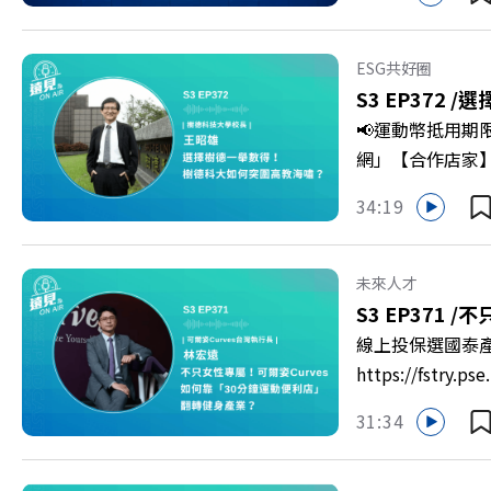
敗的緊繃感成為日
爾模式溝通引導
奇」代替「批判」
ESG共好圈
山對話」看穿主管
S3 EP372 /
選
手裡？ +++++
📢運動幣抵用期
家優惠>>>https:/
網」【合作店家】專區
https://bit.ly/3
Firstory 
34:19
到樹德科技大學
「產學無縫接軌者
USR專案！深耕
未來人才
慶遠見40歲生日！手
S3 EP371 /
不只
https://reurl.c
線上投保選國泰
https://fst
轉型突圍？ 本集
31:34
機！ 🔺如何從
高齡化！驚豔醫學