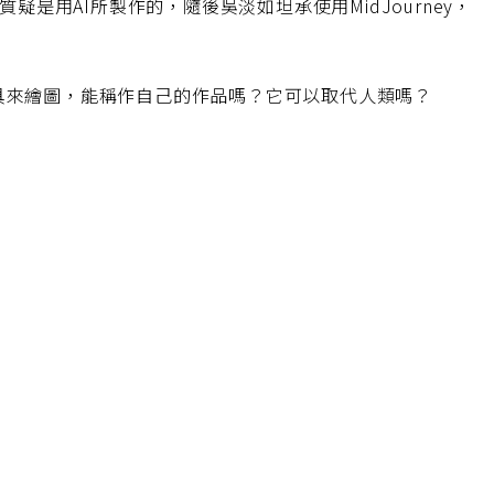
用AI所製作的，隨後吳淡如坦承使用MidJourney，
這類工具來繪圖，能稱作自己的作品嗎？它可以取代人類嗎？