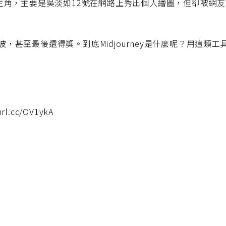
角，主要是吳淡如12號在網路上秀出個人繪圖，但卻被網友質疑是
的風波，甚至最後還得獎。到底Midjourney是什麼呢？用
l.cc/OV1ykA