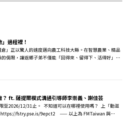
地」過程裡！
糧倉」正以驚人的速度邁向農工科技大縣。在智慧農業、精品
縣的侷限，讓返鄉子弟不僅能「回得來、留得下、活得好」，
翁章梁、立法委員蔡易餘、財信傳媒集團董事長謝金河、紙風車
看見了》書中收錄的八年轉型故事，讀懂這段洗天換地的歷
牌林立的科技版圖中搶先卡位亞創中心？🔺品牌如何雙重升
與縣民認同感的力量？🔺在迎向黃金十年的新局下，嘉義如何
 與談人／嘉義縣縣長 翁章梁、立法委員 蔡易餘、財信傳媒集
 ft. 薩提爾模式溝通引導師李崇義、謝佳芸
++🎂歡慶遠見40歲生日！手速搶下破天荒的獨家優惠
2026/12/31止。 不知道可以在哪裡使用嗎？ 上「動滋
cc/A4ELQpIG：https://bit.ly/3AjBWNVYT：
ry.pse.is/9epct2 —— 以上為 FMTaiwan 與
得自己正遭受不友善的對待或霸凌嗎？當工作中的人際摩擦、怕輸怕失