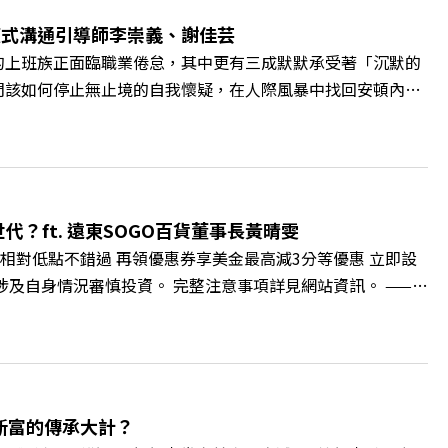
腦袋的盲點，也順手理清生活的雜亂。 點開看質感養成術>>
A4ELQp IG：https://bit.ly/3AjBWNV YT：
爾模式溝通引導師李崇義、謝佳芸
的上班族正面臨職業倦怠，其中更有三成默默承受著「沉默的
們該如何停止無止境的自我懷疑，在人際風暴中找回安頓內心
溝通引導師李崇義與謝佳芸，教你如何看穿職場底層的應對姿
績和主管來決定？ 🔺你或你的同事，正在用哪種「不一致」
遠見雜誌總編輯 林讓均 與談人／薩提爾模式溝通引導師、作
 https://gvmkt.pse.is/9al3px ✨關注《遠見》更
://bit.ly/38jNi9k Powered by Firstory Hosting
？ft. 遠東SOGO百貨董事長黃晴雯
相對低點不錯過 再領優惠券享美金最高減3分等優惠 立即設
損失，應評估涉及自身情況審慎投資。 完整注意事項詳見網站資訊。 ——
的變革浪潮下，傳統大流量、高耗能的百貨零售業該如何轉型突圍？ 本
O如何透過戰略布局，打造出兼顧企業獲利與社會共好的綠色零售
如何落實「EP100」能效倍增計畫？ 🔺成功推動育嬰留停、
社會創新到經典「日本展」的共好實踐 主持人／遠見雜誌副
 🫧清除腦袋的盲點，也順手理清生活的雜亂。 點開看質感養成術
新富的傳承大計？
cc/A4ELQp IG：https://bit.ly/3AjBWNV YT：