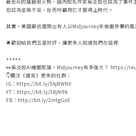
最近AI的議題很火熱，國內知名作家吳淡如也成為了事件主
但認為並無不妥，反而呼籲用它才跟得上時代。
其實，美國最近還鬧出有人以Midjourney來做圖參賽
🌟歡迎給我們五星好評，讓更多人知道我們在這裡
+++++
👀吳淡如AI繪圖惹議，Midjourney有多強大？ https://reur
👇關注《遠見》更多的社群：
IG：https://bit.ly/3AjBWNV
YT：https://bit.ly/38jNi9k
FB：http://bit.ly/2mtgGoE