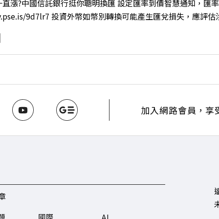
直漲?中國信託銀行挺你聰明換匯 設定匯率到價智慧通知，匯率
8jNi9k Powered by Firstory Hosting
/fstry.pse.is/9d7lr7 投資外幣如幣別轉換可能產生匯兌
ory Podcast 廣告 —— 如果有一天，台灣成為亞洲新一代
政策、高雄專區成立滿週年的關鍵時刻，台灣的投信、信託與財富
邀請到遠見資深主編廖君雅，帶你解析這場台灣史上最大規模的財富
口號！主動式ETF與被動平衡型ETF如何引爆市場？ 🔺打破「富
在地財富生態系？ 主持人／遠見雜誌總編輯 林讓均 與談人／遠見雜
w.gvm.com.tw/topic/2355 🫧清除腦袋的盲點，也順手理清生活的雜亂
INE：https://reurl.cc/A4ELQp IG：https://bit.ly/3AjBW
加入網路會員，享
章
題
國際
AI