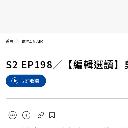
【遠見40週年慶】訂《遠見》贈實用家電3選1+暢銷好
首頁
遠見ON AIR
S2 EP198
／【編輯選讀】吳
立即收聽