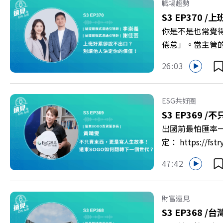
庫總編輯 李建興 
職場趨勢
https://gvmkt
S3 EP370 /
上
https://bit.ly/3
你是不是也常覺
倦怠」。當主管
的力量？ 本集《
26:03
態，以及在緊湊的
的姿態應對壓力？
者 李崇義、謝佳芸 
ESG共好圈
多的社群： LINE：http
S3 EP369 /
不
出國前最怕匯率一
定： https:/
以上為 First
47:42
集《遠見ON A
新契機！ 🔺如
男同仁樂意成家！
財富遠見
社長兼遠見智庫總
S3 EP368 /
台
>> https://gv