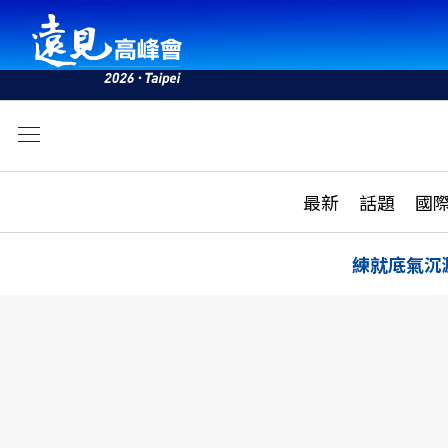
文
最新
最新
話題
國
雜誌目錄
活動
話題
AI
練就底氣沉
學堂
專題報導
科技
教育
遠見ON AIR
影音
合作