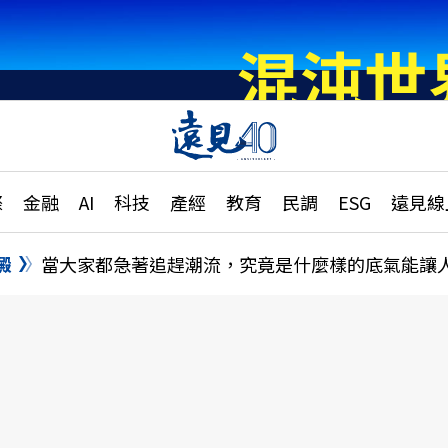
章
特輯
文章
大學升學、職涯攻略
遠
際
金融
AI
科技
產經
教育
民調
ESG
遠見線
國際
更
縣市施政調查全解析
金融
單
民調
澱
當大家都急著追趕潮流，究竟是什麼樣的底氣能讓
產經
電
好享生活
獨
專欄