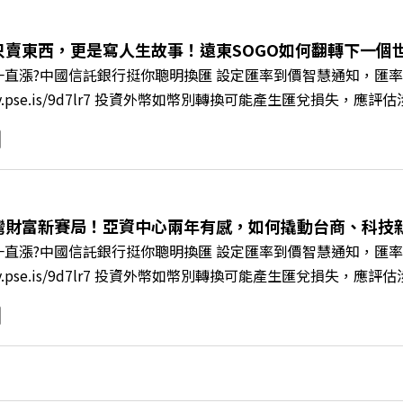
+++++ 🫧清除腦袋的盲點，也順手理清生活的雜亂。 點開看質感養成術>>
s://reurl.cc/A4ELQp IG：https://bit.ly/3AjBWNV YT：https
只賣東西，更是寫人生故事！遠東SOGO如何翻轉下一個世代
直漲?中國信託銀行挺你聰明換匯 設定匯率到價智慧通知，匯率
/fstry.pse.is/9d7lr7 投資外幣如幣別轉換可能產生匯兌
ory Podcast 廣告 —— 在永續減碳、綠色消費與友善職場
IR》邀請到遠東SOGO百貨董事長黃晴雯，帶你解析遠東SOG
何從單純百貨專櫃轉型為有溫度的利他平台？ 🔺最難節能的零售業
驚豔業界的「生育代理人制度」 🔺最有人情味的文化橋梁！從
編輯 李建興 與談人／遠東SOGO百貨董事長 黃晴雯 +++++
灣財富新賽局！亞資中心兩年有感，如何撬動台商、科技
mkt.pse.is/9al3px ✨關注《遠見》更多的社群： LINE：https://reurl.
直漲?中國信託銀行挺你聰明換匯 設定匯率到價智慧通知，匯率
8jNi9k Powered by Firstory Hosting
/fstry.pse.is/9d7lr7 投資外幣如幣別轉換可能產生匯兌
ory Podcast 廣告 —— 如果有一天，台灣成為亞洲新一代
政策、高雄專區成立滿週年的關鍵時刻，台灣的投信、信託與財富
邀請到遠見資深主編廖君雅，帶你解析這場台灣史上最大規模的財富
口號！主動式ETF與被動平衡型ETF如何引爆市場？ 🔺打破「富
在地財富生態系？ 主持人／遠見雜誌總編輯 林讓均 與談人／遠見雜