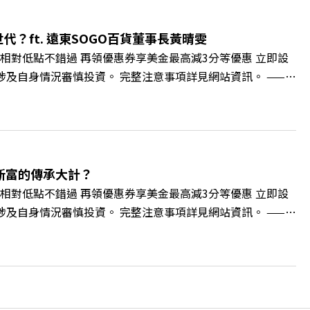
 https://gvmkt.pse.is/9al3px ✨關注《遠見》更
://bit.ly/38jNi9k Powered by Firstory Hosting
？ft. 遠東SOGO百貨董事長黃晴雯
相對低點不錯過 再領優惠券享美金最高減3分等優惠 立即設
損失，應評估涉及自身情況審慎投資。 完整注意事項詳見網站資訊。 ——
的變革浪潮下，傳統大流量、高耗能的百貨零售業該如何轉型突圍？ 本
O如何透過戰略布局，打造出兼顧企業獲利與社會共好的綠色零售
如何落實「EP100」能效倍增計畫？ 🔺成功推動育嬰留停、
社會創新到經典「日本展」的共好實踐 主持人／遠見雜誌副
 🫧清除腦袋的盲點，也順手理清生活的雜亂。 點開看質感養成術
新富的傳承大計？
cc/A4ELQp IG：https://bit.ly/3AjBWNV YT：
相對低點不錯過 再領優惠券享美金最高減3分等優惠 立即設
損失，應評估涉及自身情況審慎投資。 完整注意事項詳見網站資訊。 ——
的財富調度與資產管理重鎮，你的資產配置會怎麼變？在政府力推「亞洲
管理業務，正迎來史詩級的法規鬆綁與資金浪潮。 本集《遠
版圖重組。 🔺資產管理大躍進！台灣憑什麼挑戰亞太金融重
不過三代」魔咒，如何靠信託鬆綁落實百年傳承？ 🔺高雄專區滿
誌資深主編 廖君雅 +++++ 💰更多專題導覽