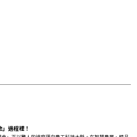
地」過程裡！
糧倉」正以驚人的速度邁向農工科技大縣。在智慧農業、精品