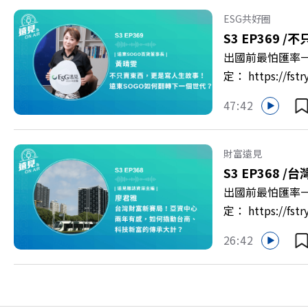
者 李崇義、謝佳芸 
ESG共好圈
多的社群： LINE：http
S3 EP369 /
不
出國前最怕匯率一
定： https:/
以上為 First
47:42
集《遠見ON A
新契機！ 🔺如
男同仁樂意成家！
財富遠見
社長兼遠見智庫總
S3 EP368 /
台
>> https://gv
出國前最怕匯率一
https://bit.ly/3
定： https:/
以上為 First
26:42
資產管理中心」
見ON AIR》
鎮？ 🔺不只是
一週年！如何打造