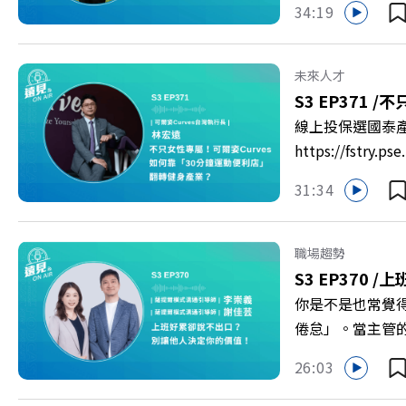
34:19
到樹德科技大學
「產學無縫接軌者
USR專案！深耕
未來人才
慶遠見40歲生日！手
S3 EP371 /
不只
https://reurl.c
線上投保選國泰
https://fst
轉型突圍？ 本集
31:34
機！ 🔺如何從
高齡化！驚豔醫學
庫總編輯 李建興 
職場趨勢
https://gvmkt
S3 EP370 /
上
https://bit.ly/3
你是不是也常覺
倦怠」。當主管
的力量？ 本集《
26:03
態，以及在緊湊的
的姿態應對壓力？