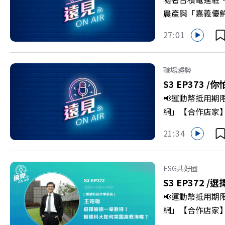
農產與「嘉義優
更為地方累積迎向
27:01
劇團創辦人李永
程，並共同看見下
級，化傳統作物
職場趨勢
打造子弟能安心安
S3 EP373 /
你
團董事長 謝金河
📢運動幣抵用期
>>>https://gv
網」【合作店家】專區
https://bit.ly/3
Firstory 
21:34
敗的緊繃感成為日
爾模式溝通引導
奇」代替「批判」
ESG共好圈
山對話」看穿主管
S3 EP372 /
選
手裡？ +++++
📢運動幣抵用期
家優惠>>>https:/
網」【合作店家】專區
https://bit.ly/3
Firstory 