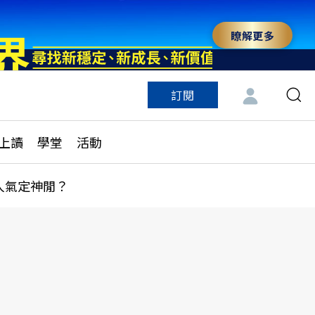
瞭解更多
訂閱
特色頻道
訂閱
見線上讀
ESG遠見
上讀
學堂
活動
多訂閱方案
城市學
刊購買
健康遠見
人氣定神閒？
子報訂閱
華人精英論壇
享知識包
領導影響力學院