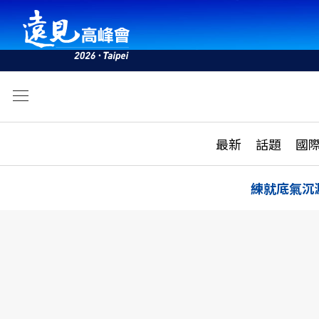
文
最新
最新
話題
國
雜誌目錄
活動
話題
AI
練就底氣沉
學堂
專題報導
科技
教育
遠見ON AIR
影音
合作