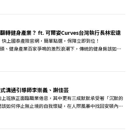
方創生的技職教育新典範！ 🔺如何從「傳統私校」轉型為
賓半導體專班」！驚豔科技界的國際精準育才 🔺一舉拿下4大
李建興 與談人／樹德科技大學校長 王昭雄 +++++ 🎂歡
pbz ✨關注《遠見》更多的社群： LINE：
轉健身產業？ ft. 可爾姿Curves台灣執行長林宏遠
9k Powered by Firstory Hosting
。 快上國泰產險官網，簡單點選，保障立即到位！
廣告 —— 在健康意識抬頭、健身產業百家爭鳴的激烈浪潮下，傳統的健身房該如何
帶你解析可爾姿如何打造出兼顧健康生活與女力創業的健身新契
實最貼心的「女性專屬、零壓力」空間？ 🔺對抗肌少症、預防
力互助與微型創業平台」 主持人／遠見雜誌副社長兼遠見智
腦袋的盲點，也順手理清生活的雜亂。 點開看質感養成術>>
A4ELQp IG：https://bit.ly/3AjBWNV YT：
爾模式溝通引導師李崇義、謝佳芸
的上班族正面臨職業倦怠，其中更有三成默默承受著「沉默的
們該如何停止無止境的自我懷疑，在人際風暴中找回安頓內心
溝通引導師李崇義與謝佳芸，教你如何看穿職場底層的應對姿
績和主管來決定？ 🔺你或你的同事，正在用哪種「不一致」
遠見雜誌總編輯 林讓均 與談人／薩提爾模式溝通引導師、作