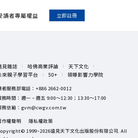
。 點開看質感養成術>> https://gvmkt.pse.is/9al3px ✨
NV YT：https://bit.ly/38jNi9k Powered by Firstory
受讀者專屬權益
立即註冊
遠見雜誌
哈佛商業評論
天下文化
未來親子學習平台
50+
領導影響力學院
讀者服務部電話：+886 2662-0012
務時間：週一 ~ 週五 9:00～12:30；13:30～17:00
服務信箱：gvm@cwgv.com.tw
著作權聲明
隱私權政策
opyright© 1999~2026
遠見天下文化出版股份有限公司. All