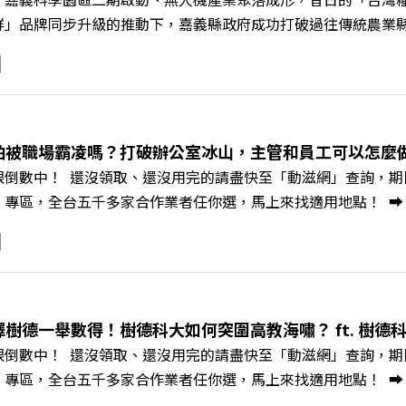
鮮」品牌同步升級的推動下，嘉義縣政府成功打破過往傳統農業
黃金十年的發展動能。 本集《遠見ON AIR》邀請嘉義縣長
豐、以及嘉義縣人力發展所所長許喻理。帶你深入剖析《嘉義被
一個黃金十年的發展藍圖！ 🔺翁章梁縣長如何攜手團隊，在大
為高價值的精品品牌？🔺如何將自身的失敗學，轉化為凝聚團隊
居的未來？ 主持人／遠見雜誌副社長兼遠見智庫總編輯 李建興
怕被職場霸凌嗎？打破辦公室冰山，主管和員工可以怎麼做？
、紙風車劇團創辦人 李永豐、嘉義縣人力發展所所長 許喻理+++
限倒數中！ 還沒領取、還沒用完的請盡快至「動滋網」查詢，期限至
mkt.pse.is/9e5pbz✨關注《遠見》更多的社群：LINE：https://reurl.
，全台五千多家合作業者任你選，馬上來找適用地點！ ➡️ https://fst
8jNi9k Powered by Firstory Hosting
Podcast 廣告 —— 你常在職場中感到焦慮、害怕犯錯，甚至覺
常，我們不能只是委屈討好或一味逃避，更需要學會看透人際互動底
師、天下文化新書《透視職場冰山》作者李崇義與謝佳芸老師，
。即使在變動快速的AI時代，也能幫自己打造不被成敗輕易定義的
焦慮，將對立化為合作？🔺 怎麼做到「好奇少一點、批判少一點
擇樹德一舉數得！樹德科大如何突圍高教海嘯？ ft. 樹德
《透視職場冰山》新書介紹>>>https://bookzone.cwgv.co
限倒數中！ 還沒領取、還沒用完的請盡快至「動滋網」查詢，期限至
/gvmkt.pse.is/9e5pbz✨關注《遠見》更多的社群：LINE：https://re
，全台五千多家合作業者任你選，馬上來找適用地點！ ➡️ https://fst
8jNi9k Powered by Firstory Hosting
Podcast 廣告 —— 在少子化浪潮、私校面臨退場海嘯的嚴峻考驗下