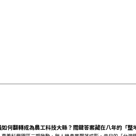
義如何翻轉成為農工科技大縣？關鍵答案藏在八年的「整
、嘉義科學園區二期啟動、無人機產業聚落成形，昔日的「台灣