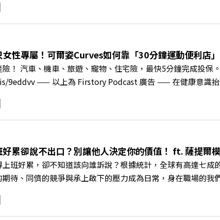
校長王昭雄，帶你解析樹德科大如何打造出兼顧學校永續發展與地
」？ 🔺AI如何深度賦能設計與人文學科學群？ 🔺首創「菲律
地方的溫暖社會責任平台 主持人／遠見雜誌副社長兼遠見智庫總編輯 
速搶下破天荒的獨家優惠 >>>https://gvmkt.pse.is/9e5
女性專屬！可爾姿Curves如何靠「30分鐘運動便利店」翻
c/A4ELQp IG：https://bit.ly/3AjBWNV YT：https://bit.ly/38jNi
產險！ 汽車、機車、旅遊、寵物、住宅險，最快5分鐘完成投保
ry.pse.is/9eddvv —— 以上為 Firstory Podcast 
《遠見ON AIR》邀請到可爾姿Curves台灣執行長林宏遠，
「傳統大型健身房」轉型為「社區運動便利店」？ 🔺運動如何落
界的「社會處方」 🔺超高加盟成功率！為無數女性圓夢的「女
與談人／可爾姿Curves台灣執行長 林宏遠 +++++ 🫧清除
.pse.is/9al3px ✨關注《遠見》更多的社群： LINE：https://reurl.cc/
班好累卻說不出口？別讓他人決定你的價值！ ft. 薩提
8jNi9k Powered by Firstory Hosting
得上班好累，卻不知道該向誰訴說？根據統計，全球有高達七成
的期待、同儕的競爭與承上啟下的壓力成為日常，身在職場的我
遠見ON AIR》邀請新書《透視職場冰山》作者、薩提爾模式
職場節奏中，修煉安頓心法！ 🔺你的自我價值，難道只能由考
 🔺如何在中高壓的「三明治主管」困境中全身而退？ 主持人／