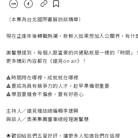
（本集為台北國際書展訪談精華）
現在正逢年後轉職熱潮，新鮮人如果想加入公關界，有什
謝馨慧提到，每個人跟富豪的共通點就是一樣的「時間」
更多精彩內容都在《遠見on air》！
🔺時間用在哪裡，成就就在哪裡
🔺要成為具有競爭力的人才，趁早準備很重要
🔺學習要雜食不偏食，要有好奇心
主持人／遠見雜誌總編輯李建興
與談人／奧美集團董事總經理謝馨慧
🌟歡迎給我們五星好評，讓更多人知道我們在這裡