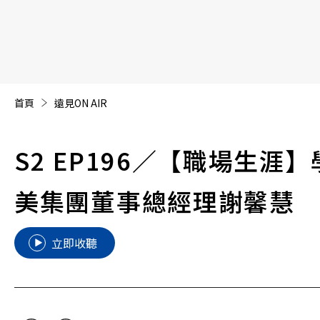
【遠見40週年慶】訂《遠見》贈實用家電3選1+暢銷好
首頁
遠見ON AIR
S2 EP196
／【職場生涯】學
美集團董事總經理謝馨慧
立即收聽