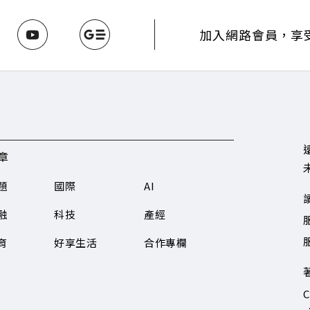
w.gvm.com.tw/topic/2355 🫧清除腦袋的盲點，也順手理清生活的雜亂
INE：https://reurl.cc/A4ELQp IG：https://bit.ly/3AjBW
加入網路會員，享
章
題
國際
AI
融
科技
產經
服
育
好享生活
合作專欄
C