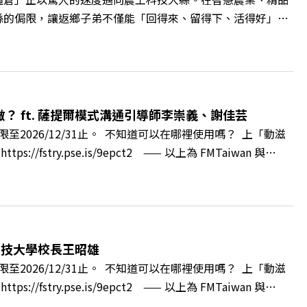
縣的侷限，讓返鄉子弟不僅能「回得來、留得下、活得好」，
翁章梁、立法委員蔡易餘、財信傳媒集團董事長謝金河、紙風車
看見了》書中收錄的八年轉型故事，讀懂這段洗天換地的歷
牌林立的科技版圖中搶先卡位亞創中心？🔺品牌如何雙重升
與縣民認同感的力量？🔺在迎向黃金十年的新局下，嘉義如何
 與談人／嘉義縣縣長 翁章梁、立法委員 蔡易餘、財信傳媒集
 ft. 薩提爾模式溝通引導師李崇義、謝佳芸
++🎂歡慶遠見40歲生日！手速搶下破天荒的獨家優惠
2026/12/31止。 不知道可以在哪裡使用嗎？ 上「動滋
cc/A4ELQpIG：https://bit.ly/3AjBWNVYT：
ry.pse.is/9epct2 —— 以上為 FMTaiwan 與
得自己正遭受不友善的對待或霸凌嗎？當工作中的人際摩擦、怕輸怕失
層的「職場冰山」。 本集《遠見 ON AIR》邀請到薩提
帶你透過「冰山理論」拆解職場上的對立與衝突，學會用「好
強韌自我。 🔺 職場衝突與霸凌從何而來？🔺 如何用「冰
」？🔺 面對AI時代的職涯焦慮，如何把自我價值打分權拿回
科技大學校長王昭雄
m.tw/book/BWL108🎂歡慶遠見40歲生日！手速搶下破天荒的獨
2026/12/31止。 不知道可以在哪裡使用嗎？ 上「動滋
url.cc/A4ELQpIG：https://bit.ly/3AjBWNVYT：
ry.pse.is/9epct2 —— 以上為 FMTaiwan 與
，南台灣的技職學校該如何轉型突圍？ 本集《遠見ON AIR》邀請