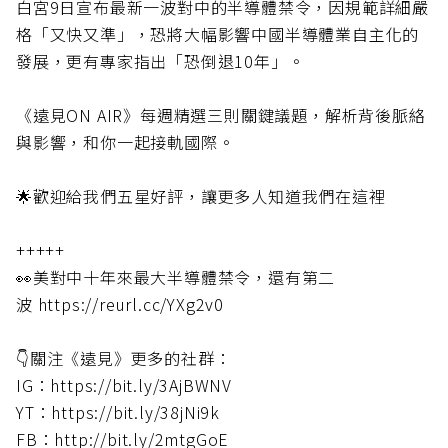
白宮9日宣布最新一波對中的半導體禁令，因規範詳細嚴
格「又快又準」，恐將大幅影響中國半導體業自主化的
發展，更有專家指出「恐倒退10年」。
《遠見ON AIR》每週精選三則關鍵議題，解析背後脈絡
與影響，和你一起接軌國際。
🌟歡迎給我們五星好評，讓更多人知道我們在這裡
+++++
👀美對中十年來最大半導體禁令，還有第二
波 https://reurl.cc/YXg2v0
👇關注《遠見》更多的社群：
IG：https://bit.ly/3AjBWNV
YT：https://bit.ly/38jNi9k
FB：http://bit.ly/2mtgGoE