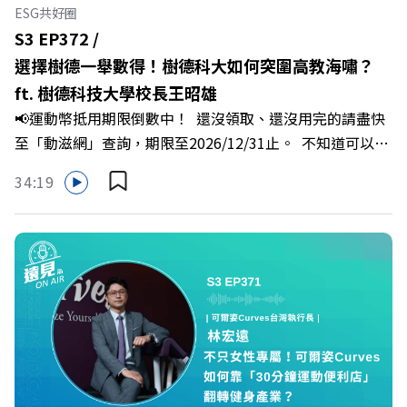
代，也能幫自己打造不被成敗輕易定義的強韌自我。 🔺 職
ESG共好圈
場衝突與霸凌從何而來？🔺 如何用「冰山對話」看穿主管
S3 EP372 /
焦慮，將對立化為合作？🔺 怎麼做到「好奇少一點、批判
選擇樹德一舉數得！樹德科大如何突圍高教海嘯？
少一點」？🔺 面對AI時代的職涯焦慮，如何把自我價值打
ft. 樹德科技大學校長王昭雄
分權拿回手裡？ +++++📓《透視職場冰山》新書介紹
📢運動幣抵用期限倒數中！ 還沒領取、還沒用完的請盡快
>>>https://bookzone.cwgv.com.tw/book/BWL108🎂歡
至「動滋網」查詢，期限至2026/12/31止。 不知道可以在
慶遠見40歲生日！手速搶下破天荒的獨家優惠
哪裡使用嗎？ 上「動滋網」【合作店家】專區，全台五千
>>>https://gvmkt.pse.is/9e5pbz✨關注《遠見》更多的社
34:19
多家合作業者任你選，馬上來找適用地點！ ➡️
群：LINE：https://reurl.cc/A4ELQpIG：
https://fstry.pse.is/9epct2 —— 以上為 FMTaiwan 與
https://bit.ly/3AjBWNVYT：https://bit.ly/38jNi9k
Firstory Podcast 廣告 —— 在少子化浪潮、私校面臨退場
Powered by Firstory Hosting
海嘯的嚴峻考驗下，南台灣的技職學校該如何轉型突圍？
本集《遠見ON AIR》邀請到樹德科技大學校長王昭雄，帶
你解析樹德科大如何打造出兼顧學校永續發展與地方創生的
技職教育新典範！ 🔺如何從「傳統私校」轉型為「產學無
縫接軌者」？ 🔺AI如何深度賦能設計與人文學科學群？ 🔺
首創「菲律賓半導體專班」！驚豔科技界的國際精準育才