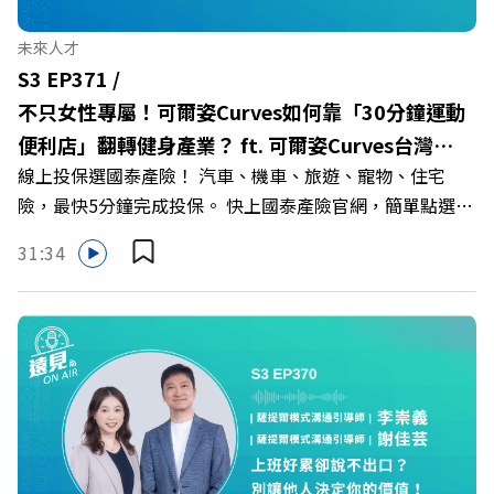
🔺一舉拿下4大USR專案！深耕地方的溫暖社會責任平台 主
持人／遠見雜誌副社長兼遠見智庫總編輯 李建興 與談人／
未來人才
樹德科技大學校長 王昭雄 +++++ 🎂歡慶遠見40歲生日！手
S3 EP371 /
速搶下破天荒的獨家優惠
不只女性專屬！可爾姿Curves如何靠「30分鐘運動
>>>https://gvmkt.pse.is/9e5pbz ✨關注《遠見》更多的社
便利店」翻轉健身產業？ ft. 可爾姿Curves台灣執
群： LINE：https://reurl.cc/A4ELQp IG：
線上投保選國泰產險！ 汽車、機車、旅遊、寵物、住宅
行長林宏遠
https://bit.ly/3AjBWNV YT：https://bit.ly/38jNi9k
險，最快5分鐘完成投保。 快上國泰產險官網，簡單點選，
Powered by Firstory Hosting
保障立即到位！ https://fstry.pse.is/9eddvv —— 以上為
31:34
Firstory Podcast 廣告 —— 在健康意識抬頭、健身產業百
家爭鳴的激烈浪潮下，傳統的健身房該如何轉型突圍？ 本
集《遠見ON AIR》邀請到可爾姿Curves台灣執行長林宏
遠，帶你解析可爾姿如何打造出兼顧健康生活與女力創業的
健身新契機！ 🔺如何從「傳統大型健身房」轉型為「社區
運動便利店」？ 🔺運動如何落實最貼心的「女性專屬、零
壓力」空間？ 🔺對抗肌少症、預防高齡化！驚豔醫學界的
「社會處方」 🔺超高加盟成功率！為無數女性圓夢的「女