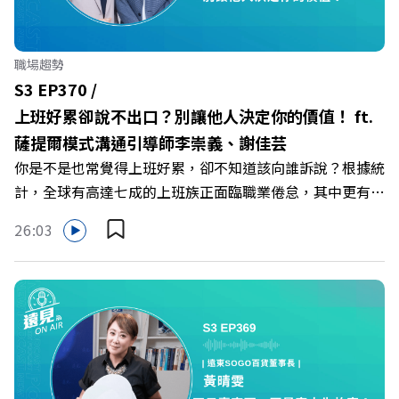
力互助與微型創業平台」 主持人／遠見雜誌副社長兼遠見
智庫總編輯 李建興 與談人／可爾姿Curves台灣執行長 林宏
遠 +++++ 🫧清除腦袋的盲點，也順手理清生活的雜亂。 點
職場趨勢
開看質感養成術>> https://gvmkt.pse.is/9al3px ✨關注
S3 EP370 /
《遠見》更多的社群： LINE：https://reurl.cc/A4ELQp
上班好累卻說不出口？別讓他人決定你的價值！ ft.
IG：https://bit.ly/3AjBWNV YT：https://bit.ly/38jNi9k
薩提爾模式溝通引導師李崇義、謝佳芸
Powered by Firstory Hosting
你是不是也常覺得上班好累，卻不知道該向誰訴說？根據統
計，全球有高達七成的上班族正面臨職業倦怠，其中更有三
成默默承受著「沉默的倦怠」。當主管的期待、同儕的競爭
26:03
與承上啟下的壓力成為日常，身在職場的我們該如何停止無
止境的自我懷疑，在人際風暴中找回安頓內心的力量？ 本
集《遠見ON AIR》邀請新書《透視職場冰山》作者、薩提
爾模式溝通引導師李崇義與謝佳芸，教你如何看穿職場底層
的應對姿態，以及在緊湊的職場節奏中，修煉安頓心法！
🔺你的自我價值，難道只能由考績和主管來決定？ 🔺你或
你的同事，正在用哪種「不一致」的姿態應對壓力？ 🔺如