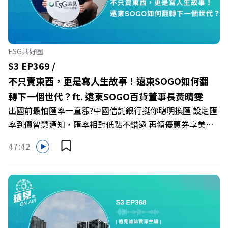
何在中高壓的「三明治主管」困境中全身而退？ 主持人／
遠見雜誌總編輯 林讓均 與談人／薩提爾模式溝通引導師、
作者 李崇義、謝佳芸 +++++ 🫧清除腦袋的盲點，也順手理
清生活的雜亂。 點開看質感養成術>>
ESG共好圈
https://gvmkt.pse.is/9al3px ✨關注《遠見》更多的社群：
S3 EP369 /
LINE：https://reurl.cc/A4ELQp IG：
不只賣東西，更是寫人生故事！遠東SOGO如何翻
https://bit.ly/3AjBWNV YT：https://bit.ly/38jNi9k
轉下一個世代？ft. 遠東SOGO百貨董事長黃晴雯
Powered by Firstory Hosting
出國前最怕匯率一直漲?中國信託銀行挺你聰明換匯 設定匯
率到價智慧通知，匯率相對低點不錯過 再領優惠券享美金
最高減3分等優惠 立即設定： https://fstry.pse.is/9d7lr7
47:42
投資外幣如幣別轉換可能產生匯兌損失，應評估涉及自身情
況審慎投資。 完整注意事項詳見網站資訊。 —— 以上為
Firstory Podcast 廣告 —— 在永續減碳、綠色消費與友善
職場的變革浪潮下，傳統大流量、高耗能的百貨零售業該如
何轉型突圍？ 本集《遠見ON AIR》邀請到遠東SOGO百貨
董事長黃晴雯，帶你解析遠東SOGO如何透過戰略布局，打