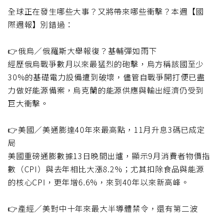
全球正在發生哪些大事？又將帶來哪些衝擊？本週【國
際週報】別錯過：
👉俄烏／俄羅斯大舉報復？基輔彈如雨下
經歷俄烏戰爭數月以來最猛烈的砲擊，烏方稱該國至少
30%的基礎電力設備遭到破壞，儘管自戰爭開打便已盡
力做好能源備案，烏克蘭的能源供應與輸出經濟仍受到
巨大衝擊。
👉美國／美通膨達40年來最高點，11月升息3碼已成定
局
美國重磅通膨數據13日晚間出爐，顯示9月消費者物價指
數（CPI）與去年相比大漲8.2%；尤其扣除食品與能源
的核心CPI，更年增6.6%，來到40年以來新高峰。
👉產經／美對中十年來最大半導體禁令，還有第二波