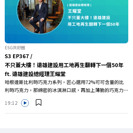
年的關鍵時刻，台灣的投信、信託與財富管理業務，正迎來
史詩級的法規鬆綁與資金浪潮。 本集《遠見ON AIR》邀請
到遠見資深主編廖君雅，帶你解析這場台灣史上最大規模的
財富版圖重組。 🔺資產管理大躍進！台灣憑什麼挑戰亞太
金融重鎮？ 🔺不只是口號！主動式ETF與被動平衡型ETF如
何引爆市場？ 🔺打破「富不過三代」魔咒，如何靠信託鬆
ESG共好圈
綁落實百年傳承？ 🔺高雄專區滿一週年！如何打造在地財
S3 EP367 /
富生態系？ 主持人／遠見雜誌總編輯 林讓均 與談人／遠見
不只蓋大樓！遠雄建設用工地再生翻轉下一個50年
雜誌資深主編 廖君雅 +++++ 💰更多專題導覽
ft. 遠雄建設總經理王耀堂
>>https://www.gvm.com.tw/topic/2355 🫧清除腦袋的盲
哈根達斯比利時巧克力系列，匠心選用72%可可含量的比
點，也順手理清生活的雜亂。 點開看質感養成術>>
利時巧克力，那綿密的冰淇淋口感，再加上薄脆的巧克力脆
https://gvmkt.pse.is/9al3px ✨關注《遠見》更多的社群：
片，苦甜交織，完美呈現黑巧克力的濃郁香醇，是專屬成熟
LINE：https://reurl.cc/A4ELQp IG：
19:12
大人系的奢華風味。 https://fstry.pse.is/9byecv —— 以上
https://bit.ly/3AjBWNV YT：https://bit.ly/38jNi9k
為 Firstory Podcast 廣告 —— 在氣候變遷、淨零轉型與高
Powered by Firstory Hosting
碳排高污染的營建巨浪下，傳統以地段與價格為尊的建築業
該如何轉型突圍？如何跳脫傳統買地蓋樓的既定框架，在未