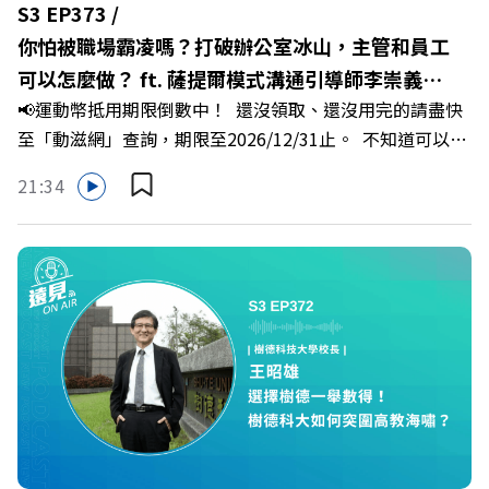
S3 EP373 /
你怕被職場霸凌嗎？打破辦公室冰山，主管和員工
可以怎麼做？ ft. 薩提爾模式溝通引導師李崇義、
📢運動幣抵用期限倒數中！ 還沒領取、還沒用完的請盡快
謝佳芸
至「動滋網」查詢，期限至2026/12/31止。 不知道可以在
哪裡使用嗎？ 上「動滋網」【合作店家】專區，全台五千
21:34
多家合作業者任你選，馬上來找適用地點！ ➡️
https://fstry.pse.is/9epct2 —— 以上為 FMTaiwan 與
Firstory Podcast 廣告 —— 你常在職場中感到焦慮、害怕
犯錯，甚至覺得自己正遭受不友善的對待或霸凌嗎？當工作
中的人際摩擦、怕輸怕失敗的緊繃感成為日常，我們不能只
是委屈討好或一味逃避，更需要學會看透人際互動底層的
「職場冰山」。 本集《遠見 ON AIR》邀請到薩提爾模式溝
通引導師、天下文化新書《透視職場冰山》作者李崇義與謝
佳芸老師，帶你透過「冰山理論」拆解職場上的對立與衝
突，學會用「好奇」代替「批判」。即使在變動快速的AI時