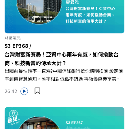
造出兼顧企業獲利與社會共好的綠色零售新契機！ 🔺如何
從單純百貨專櫃轉型為有溫度的利他平台？ 🔺最難節能的
零售業如何落實「EP100」能效倍增計畫？ 🔺成功推動育
嬰留停、男同仁樂意成家！驚豔業界的「生育代理人制度」
🔺最有人情味的文化橋梁！從社會創新到經典「日本展」的
財富遠見
共好實踐 主持人／遠見雜誌副社長兼遠見智庫總編輯 李建
S3 EP368 /
興 與談人／遠東SOGO百貨董事長 黃晴雯 +++++ 🫧清除腦
台灣財富新賽局！亞資中心兩年有感，如何撬動台
袋的盲點，也順手理清生活的雜亂。 點開看質感養成術>>
商、科技新富的傳承大計？
https://gvmkt.pse.is/9al3px ✨關注《遠見》更多的社群：
出國前最怕匯率一直漲?中國信託銀行挺你聰明換匯 設定匯
LINE：https://reurl.cc/A4ELQp IG：
率到價智慧通知，匯率相對低點不錯過 再領優惠券享美金
https://bit.ly/3AjBWNV YT：https://bit.ly/38jNi9k
最高減3分等優惠 立即設定： https://fstry.pse.is/9d7lr7
Powered by Firstory Hosting
26:42
投資外幣如幣別轉換可能產生匯兌損失，應評估涉及自身情
況審慎投資。 完整注意事項詳見網站資訊。 —— 以上為
Firstory Podcast 廣告 —— 如果有一天，台灣成為亞洲新
一代的財富調度與資產管理重鎮，你的資產配置會怎麼變？
在政府力推「亞洲資產管理中心」政策、高雄專區成立滿週