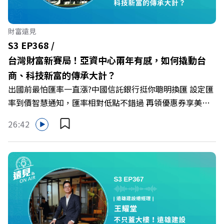
嬰留停、男同仁樂意成家！驚豔業界的「生育代理人制度」
🔺最有人情味的文化橋梁！從社會創新到經典「日本展」的
財富遠見
共好實踐 主持人／遠見雜誌副社長兼遠見智庫總編輯 李建
S3 EP368 /
興 與談人／遠東SOGO百貨董事長 黃晴雯 +++++ 🫧清除腦
台灣財富新賽局！亞資中心兩年有感，如何撬動台
袋的盲點，也順手理清生活的雜亂。 點開看質感養成術>>
商、科技新富的傳承大計？
https://gvmkt.pse.is/9al3px ✨關注《遠見》更多的社群：
出國前最怕匯率一直漲?中國信託銀行挺你聰明換匯 設定匯
LINE：https://reurl.cc/A4ELQp IG：
率到價智慧通知，匯率相對低點不錯過 再領優惠券享美金
https://bit.ly/3AjBWNV YT：https://bit.ly/38jNi9k
最高減3分等優惠 立即設定： https://fstry.pse.is/9d7lr7
Powered by Firstory Hosting
26:42
投資外幣如幣別轉換可能產生匯兌損失，應評估涉及自身情
況審慎投資。 完整注意事項詳見網站資訊。 —— 以上為
Firstory Podcast 廣告 —— 如果有一天，台灣成為亞洲新
一代的財富調度與資產管理重鎮，你的資產配置會怎麼變？
在政府力推「亞洲資產管理中心」政策、高雄專區成立滿週
年的關鍵時刻，台灣的投信、信託與財富管理業務，正迎來
史詩級的法規鬆綁與資金浪潮。 本集《遠見ON AIR》邀請