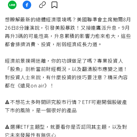
想瞭解最新的總體經濟環境嗎？美國聯準會主席鮑爾8月
26日8分鐘演說，引發美股暴跌！又接連鷹派升息，9月
再升3碼的可能性高，升息累積的影響力愈來愈大，這些
都會排擠消費、投資，削弱經濟成長力道。
經濟前景撲朔迷離，你的功課做足了嗎？專業投資人
「股魚」剖析當前財經概況，以及翻湧股市應變之道！
對投資人士來說，有什麼投資的技巧要注意？精采內容
都在《遠見on air》！
🔺不想花太多時間研究股市行情？ETF可避開個股破產
下市的風險，是一個很好的產品
🔺選擇ETF主題型，就要看你是否認同其主題，以及對
它未來發展性有無信心