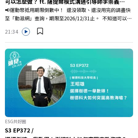
可以怎麼做？ ft. 薩提爾模式溝通引導師李崇義、
📢運動幣抵用期限倒數中！ 還沒領取、還沒用完的請盡快
謝佳芸
至「動滋網」查詢，期限至2026/12/31止。 不知道可以在
哪裡使用嗎？ 上「動滋網」【合作店家】專區，全台五千
21:34
多家合作業者任你選，馬上來找適用地點！ ➡️
https://fstry.pse.is/9epct2 —— 以上為 FMTaiwan 與
Firstory Podcast 廣告 —— 你常在職場中感到焦慮、害怕
犯錯，甚至覺得自己正遭受不友善的對待或霸凌嗎？當工作
中的人際摩擦、怕輸怕失敗的緊繃感成為日常，我們不能只
是委屈討好或一味逃避，更需要學會看透人際互動底層的
「職場冰山」。 本集《遠見 ON AIR》邀請到薩提爾模式溝
通引導師、天下文化新書《透視職場冰山》作者李崇義與謝
佳芸老師，帶你透過「冰山理論」拆解職場上的對立與衝
突，學會用「好奇」代替「批判」。即使在變動快速的AI時
代，也能幫自己打造不被成敗輕易定義的強韌自我。 🔺 職
ESG共好圈
場衝突與霸凌從何而來？🔺 如何用「冰山對話」看穿主管
S3 EP372 /
焦慮，將對立化為合作？🔺 怎麼做到「好奇少一點、批判