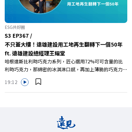
到遠見資深主編廖君雅，帶你解析這場台灣史上最大規模的
財富版圖重組。 🔺資產管理大躍進！台灣憑什麼挑戰亞太
金融重鎮？ 🔺不只是口號！主動式ETF與被動平衡型ETF如
何引爆市場？ 🔺打破「富不過三代」魔咒，如何靠信託鬆
ESG共好圈
綁落實百年傳承？ 🔺高雄專區滿一週年！如何打造在地財
S3 EP367 /
富生態系？ 主持人／遠見雜誌總編輯 林讓均 與談人／遠見
不只蓋大樓！遠雄建設用工地再生翻轉下一個50年
雜誌資深主編 廖君雅 +++++ 💰更多專題導覽
ft. 遠雄建設總經理王耀堂
>>https://www.gvm.com.tw/topic/2355 🫧清除腦袋的盲
哈根達斯比利時巧克力系列，匠心選用72%可可含量的比
點，也順手理清生活的雜亂。 點開看質感養成術>>
利時巧克力，那綿密的冰淇淋口感，再加上薄脆的巧克力脆
https://gvmkt.pse.is/9al3px ✨關注《遠見》更多的社群：
片，苦甜交織，完美呈現黑巧克力的濃郁香醇，是專屬成熟
LINE：https://reurl.cc/A4ELQp IG：
19:12
大人系的奢華風味。 https://fstry.pse.is/9byecv —— 以上
https://bit.ly/3AjBWNV YT：https://bit.ly/38jNi9k
為 Firstory Podcast 廣告 —— 在氣候變遷、淨零轉型與高
Powered by Firstory Hosting
碳排高污染的營建巨浪下，傳統以地段與價格為尊的建築業
該如何轉型突圍？如何跳脫傳統買地蓋樓的既定框架，在未
來建築中大放異彩？ 本集《遠見ON AIR》邀請到遠雄建設
總經理王耀堂，帶你解析遠雄如何打造出兼顧品牌信任與環