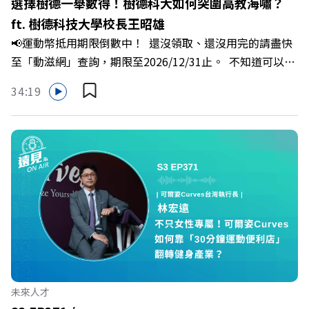
選擇樹德一舉數得！樹德科大如何突圍高教海嘯？
少一點」？🔺 面對AI時代的職涯焦慮，如何把自我價值打
ft. 樹德科技大學校長王昭雄
分權拿回手裡？ +++++📓《透視職場冰山》新書介紹
📢運動幣抵用期限倒數中！ 還沒領取、還沒用完的請盡快
>>>https://bookzone.cwgv.com.tw/book/BWL108🎂歡
至「動滋網」查詢，期限至2026/12/31止。 不知道可以在
慶遠見40歲生日！手速搶下破天荒的獨家優惠
哪裡使用嗎？ 上「動滋網」【合作店家】專區，全台五千
>>>https://gvmkt.pse.is/9e5pbz✨關注《遠見》更多的社
34:19
多家合作業者任你選，馬上來找適用地點！ ➡️
群：LINE：https://reurl.cc/A4ELQpIG：
https://fstry.pse.is/9epct2 —— 以上為 FMTaiwan 與
https://bit.ly/3AjBWNVYT：https://bit.ly/38jNi9k
Firstory Podcast 廣告 —— 在少子化浪潮、私校面臨退場
Powered by Firstory Hosting
海嘯的嚴峻考驗下，南台灣的技職學校該如何轉型突圍？
本集《遠見ON AIR》邀請到樹德科技大學校長王昭雄，帶
你解析樹德科大如何打造出兼顧學校永續發展與地方創生的
技職教育新典範！ 🔺如何從「傳統私校」轉型為「產學無
縫接軌者」？ 🔺AI如何深度賦能設計與人文學科學群？ 🔺
首創「菲律賓半導體專班」！驚豔科技界的國際精準育才
🔺一舉拿下4大USR專案！深耕地方的溫暖社會責任平台 主
持人／遠見雜誌副社長兼遠見智庫總編輯 李建興 與談人／
未來人才
樹德科技大學校長 王昭雄 +++++ 🎂歡慶遠見40歲生日！手