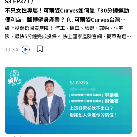
S3 EP371 /
速搶下破天荒的獨家優惠
不只女性專屬！可爾姿Curves如何靠「30分鐘運動
>>>https://gvmkt.pse.is/9e5pbz ✨關注《遠見》更多的社
便利店」翻轉健身產業？ ft. 可爾姿Curves台灣執
群： LINE：https://reurl.cc/A4ELQp IG：
線上投保選國泰產險！ 汽車、機車、旅遊、寵物、住宅
行長林宏遠
https://bit.ly/3AjBWNV YT：https://bit.ly/38jNi9k
險，最快5分鐘完成投保。 快上國泰產險官網，簡單點選，
Powered by Firstory Hosting
保障立即到位！ https://fstry.pse.is/9eddvv —— 以上為
31:34
Firstory Podcast 廣告 —— 在健康意識抬頭、健身產業百
家爭鳴的激烈浪潮下，傳統的健身房該如何轉型突圍？ 本
集《遠見ON AIR》邀請到可爾姿Curves台灣執行長林宏
遠，帶你解析可爾姿如何打造出兼顧健康生活與女力創業的
健身新契機！ 🔺如何從「傳統大型健身房」轉型為「社區
運動便利店」？ 🔺運動如何落實最貼心的「女性專屬、零
壓力」空間？ 🔺對抗肌少症、預防高齡化！驚豔醫學界的
「社會處方」 🔺超高加盟成功率！為無數女性圓夢的「女
力互助與微型創業平台」 主持人／遠見雜誌副社長兼遠見
智庫總編輯 李建興 與談人／可爾姿Curves台灣執行長 林宏
遠 +++++ 🫧清除腦袋的盲點，也順手理清生活的雜亂。 點