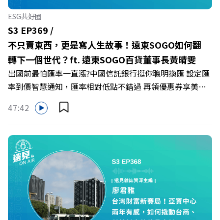
清生活的雜亂。 點開看質感養成術>>
ESG共好圈
https://gvmkt.pse.is/9al3px ✨關注《遠見》更多的社群：
S3 EP369 /
LINE：https://reurl.cc/A4ELQp IG：
不只賣東西，更是寫人生故事！遠東SOGO如何翻
https://bit.ly/3AjBWNV YT：https://bit.ly/38jNi9k
轉下一個世代？ft. 遠東SOGO百貨董事長黃晴雯
Powered by Firstory Hosting
出國前最怕匯率一直漲?中國信託銀行挺你聰明換匯 設定匯
率到價智慧通知，匯率相對低點不錯過 再領優惠券享美金
最高減3分等優惠 立即設定： https://fstry.pse.is/9d7lr7
47:42
投資外幣如幣別轉換可能產生匯兌損失，應評估涉及自身情
況審慎投資。 完整注意事項詳見網站資訊。 —— 以上為
Firstory Podcast 廣告 —— 在永續減碳、綠色消費與友善
職場的變革浪潮下，傳統大流量、高耗能的百貨零售業該如
何轉型突圍？ 本集《遠見ON AIR》邀請到遠東SOGO百貨
董事長黃晴雯，帶你解析遠東SOGO如何透過戰略布局，打
造出兼顧企業獲利與社會共好的綠色零售新契機！ 🔺如何
從單純百貨專櫃轉型為有溫度的利他平台？ 🔺最難節能的
零售業如何落實「EP100」能效倍增計畫？ 🔺成功推動育