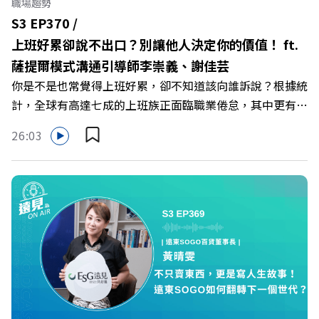
職場趨勢
開看質感養成術>> https://gvmkt.pse.is/9al3px ✨關注
S3 EP370 /
《遠見》更多的社群： LINE：https://reurl.cc/A4ELQp
上班好累卻說不出口？別讓他人決定你的價值！ ft.
IG：https://bit.ly/3AjBWNV YT：https://bit.ly/38jNi9k
薩提爾模式溝通引導師李崇義、謝佳芸
Powered by Firstory Hosting
你是不是也常覺得上班好累，卻不知道該向誰訴說？根據統
計，全球有高達七成的上班族正面臨職業倦怠，其中更有三
成默默承受著「沉默的倦怠」。當主管的期待、同儕的競爭
26:03
與承上啟下的壓力成為日常，身在職場的我們該如何停止無
止境的自我懷疑，在人際風暴中找回安頓內心的力量？ 本
集《遠見ON AIR》邀請新書《透視職場冰山》作者、薩提
爾模式溝通引導師李崇義與謝佳芸，教你如何看穿職場底層
的應對姿態，以及在緊湊的職場節奏中，修煉安頓心法！
🔺你的自我價值，難道只能由考績和主管來決定？ 🔺你或
你的同事，正在用哪種「不一致」的姿態應對壓力？ 🔺如
何在中高壓的「三明治主管」困境中全身而退？ 主持人／
遠見雜誌總編輯 林讓均 與談人／薩提爾模式溝通引導師、
作者 李崇義、謝佳芸 +++++ 🫧清除腦袋的盲點，也順手理