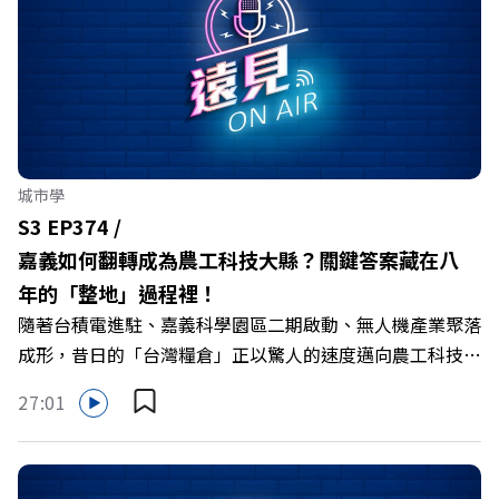
城市學
S3 EP374 /
嘉義如何翻轉成為農工科技大縣？關鍵答案藏在八
年的「整地」過程裡！
隨著台積電進駐、嘉義科學園區二期啟動、無人機產業聚落
成形，昔日的「台灣糧倉」正以驚人的速度邁向農工科技大
縣。在智慧農業、精品農產與「嘉義優鮮」品牌同步升級的
27:01
推動下，嘉義縣政府成功打破過往傳統農業縣的侷限，讓返
鄉子弟不僅能「回得來、留得下、活得好」，更為地方累積
迎向黃金十年的發展動能。 本集《遠見ON AIR》邀請嘉義