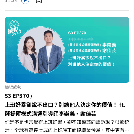
31:34
Firstory Podcast 廣告 —— 在健康意識抬頭、健身產業百
家爭鳴的激烈浪潮下，傳統的健身房該如何轉型突圍？ 本
集《遠見ON AIR》邀請到可爾姿Curves台灣執行長林宏
遠，帶你解析可爾姿如何打造出兼顧健康生活與女力創業的
健身新契機！ 🔺如何從「傳統大型健身房」轉型為「社區
運動便利店」？ 🔺運動如何落實最貼心的「女性專屬、零
壓力」空間？ 🔺對抗肌少症、預防高齡化！驚豔醫學界的
「社會處方」 🔺超高加盟成功率！為無數女性圓夢的「女
力互助與微型創業平台」 主持人／遠見雜誌副社長兼遠見
智庫總編輯 李建興 與談人／可爾姿Curves台灣執行長 林宏
遠 +++++ 🫧清除腦袋的盲點，也順手理清生活的雜亂。 點
職場趨勢
開看質感養成術>> https://gvmkt.pse.is/9al3px ✨關注
S3 EP370 /
《遠見》更多的社群： LINE：https://reurl.cc/A4ELQp
上班好累卻說不出口？別讓他人決定你的價值！ ft.
IG：https://bit.ly/3AjBWNV YT：https://bit.ly/38jNi9k
薩提爾模式溝通引導師李崇義、謝佳芸
Powered by Firstory Hosting
你是不是也常覺得上班好累，卻不知道該向誰訴說？根據統
計，全球有高達七成的上班族正面臨職業倦怠，其中更有三