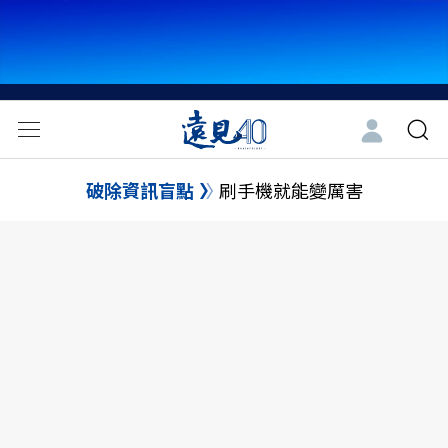
破除資訊盲點
刷手機就能變厲害