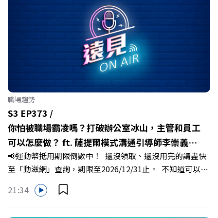
縣長翁章梁、立法委員蔡易餘、財信傳媒集團董事長謝金
河、紙風車劇團創辦人李永豐、以及嘉義縣人力發展所所長
許喻理。帶你深入剖析《嘉義被看見了》書中收錄的八年轉
型故事，讀懂這段洗天換地的歷程，並共同看見下一個黃金
十年的發展藍圖！ 🔺翁章梁縣長如何攜手團隊，在大牌林
立的科技版圖中搶先卡位亞創中心？🔺品牌如何雙重升級，
化傳統作物為高價值的精品品牌？🔺如何將自身的失敗學，
轉化為凝聚團隊與縣民認同感的力量？🔺在迎向黃金十年的
職場趨勢
新局下，嘉義如何打造子弟能安心安居的未來？ 主持人／
S3 EP373 /
遠見雜誌副社長兼遠見智庫總編輯 李建興 與談人／嘉義縣
你怕被職場霸凌嗎？打破辦公室冰山，主管和員工
縣長 翁章梁、立法委員 蔡易餘、財信傳媒集團董事長 謝金
可以怎麼做？ ft. 薩提爾模式溝通引導師李崇義、
河、紙風車劇團創辦人 李永豐、嘉義縣人力發展所所長 許
📢運動幣抵用期限倒數中！ 還沒領取、還沒用完的請盡快
謝佳芸
喻理+++++🎂歡慶遠見40歲生日！手速搶下破天荒的獨家
至「動滋網」查詢，期限至2026/12/31止。 不知道可以在
優惠>>>https://gvmkt.pse.is/9e5pbz✨關注《遠見》更多
哪裡使用嗎？ 上「動滋網」【合作店家】專區，全台五千
的社群：LINE：https://reurl.cc/A4ELQpIG：
21:34
多家合作業者任你選，馬上來找適用地點！ ➡️
https://bit.ly/3AjBWNVYT：https://bit.ly/38jNi9k
https://fstry.pse.is/9epct2 —— 以上為 FMTaiwan 與
Powered by Firstory Hosting