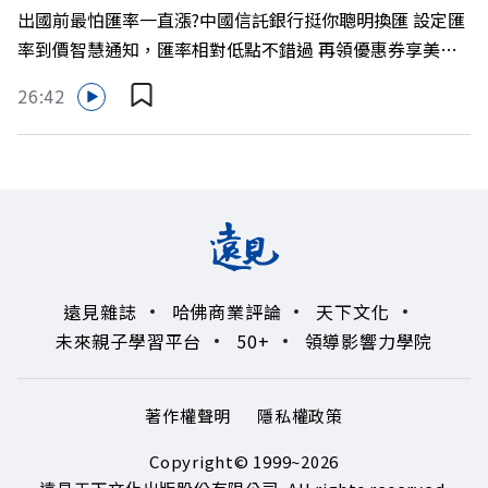
出國前最怕匯率一直漲?中國信託銀行挺你聰明換匯 設定匯
LINE：https://reurl.cc/A4ELQp IG：
率到價智慧通知，匯率相對低點不錯過 再領優惠券享美金
https://bit.ly/3AjBWNV YT：https://bit.ly/38jNi9k
最高減3分等優惠 立即設定： https://fstry.pse.is/9d7lr7
Powered by Firstory Hosting
26:42
投資外幣如幣別轉換可能產生匯兌損失，應評估涉及自身情
況審慎投資。 完整注意事項詳見網站資訊。 —— 以上為
Firstory Podcast 廣告 —— 如果有一天，台灣成為亞洲新
一代的財富調度與資產管理重鎮，你的資產配置會怎麼變？
在政府力推「亞洲資產管理中心」政策、高雄專區成立滿週
年的關鍵時刻，台灣的投信、信託與財富管理業務，正迎來
史詩級的法規鬆綁與資金浪潮。 本集《遠見ON AIR》邀請
遠見雜誌
哈佛商業評論
天下文化
到遠見資深主編廖君雅，帶你解析這場台灣史上最大規模的
未來親子學習平台
50+
領導影響力學院
財富版圖重組。 🔺資產管理大躍進！台灣憑什麼挑戰亞太
金融重鎮？ 🔺不只是口號！主動式ETF與被動平衡型ETF如
何引爆市場？ 🔺打破「富不過三代」魔咒，如何靠信託鬆
著作權聲明
隱私權政策
綁落實百年傳承？ 🔺高雄專區滿一週年！如何打造在地財
富生態系？ 主持人／遠見雜誌總編輯 林讓均 與談人／遠見
Copyright© 1999~2026