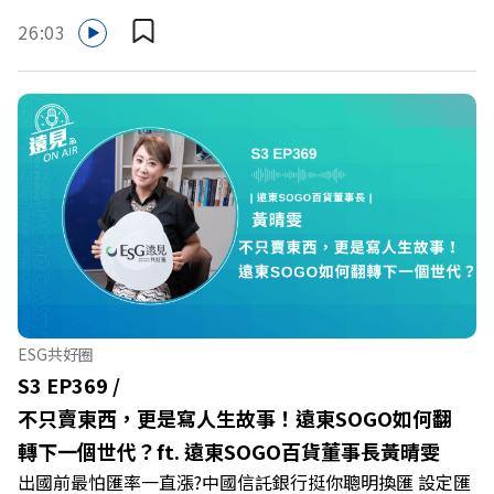
成默默承受著「沉默的倦怠」。當主管的期待、同儕的競爭
26:03
與承上啟下的壓力成為日常，身在職場的我們該如何停止無
止境的自我懷疑，在人際風暴中找回安頓內心的力量？ 本
集《遠見ON AIR》邀請新書《透視職場冰山》作者、薩提
爾模式溝通引導師李崇義與謝佳芸，教你如何看穿職場底層
的應對姿態，以及在緊湊的職場節奏中，修煉安頓心法！
🔺你的自我價值，難道只能由考績和主管來決定？ 🔺你或
你的同事，正在用哪種「不一致」的姿態應對壓力？ 🔺如
何在中高壓的「三明治主管」困境中全身而退？ 主持人／
遠見雜誌總編輯 林讓均 與談人／薩提爾模式溝通引導師、
作者 李崇義、謝佳芸 +++++ 🫧清除腦袋的盲點，也順手理
清生活的雜亂。 點開看質感養成術>>
ESG共好圈
https://gvmkt.pse.is/9al3px ✨關注《遠見》更多的社群：
S3 EP369 /
LINE：https://reurl.cc/A4ELQp IG：
不只賣東西，更是寫人生故事！遠東SOGO如何翻
https://bit.ly/3AjBWNV YT：https://bit.ly/38jNi9k
轉下一個世代？ft. 遠東SOGO百貨董事長黃晴雯
Powered by Firstory Hosting
出國前最怕匯率一直漲?中國信託銀行挺你聰明換匯 設定匯