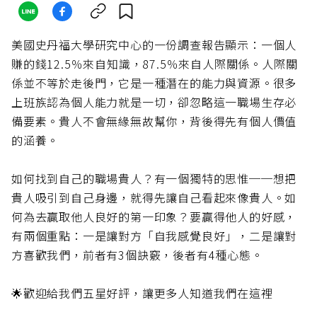
美國史丹福大學研究中心的一份調查報告顯示：一個人
賺的錢12.5％來自知識，87.5％來自人際關係。人際關
係並不等於走後門，它是一種潛在的能力與資源。很多
上班族認為個人能力就是一切，卻忽略這一職場生存必
備要素。貴人不會無緣無故幫你，背後得先有個人價值
的涵養。
如何找到自己的職場貴人？有一個獨特的思惟──想把
貴人吸引到自己身邊，就得先讓自己看起來像貴人。如
何為去贏取他人良好的第一印象？要贏得他人的好感，
有兩個重點：一是讓對方「自我感覺良好」，二是讓對
方喜歡我們，前者有3個訣竅，後者有4種心態。
🌟歡迎給我們五星好評，讓更多人知道我們在這裡