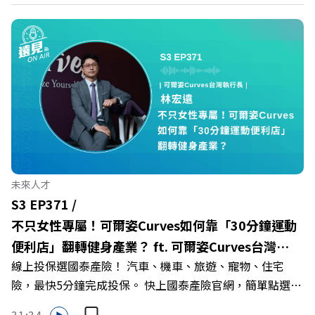
https://fstry.pse.is/9epct2 —— 以上為 FMTaiwan 與
https://bit.ly/3AjBWNVYT：https://bit.ly/38jNi9k
Firstory Podcast 廣告 —— 在少子化浪潮、私校面臨退場
Powered by Firstory Hosting
海嘯的嚴峻考驗下，南台灣的技職學校該如何轉型突圍？
本集《遠見ON AIR》邀請到樹德科技大學校長王昭雄，帶
你解析樹德科大如何打造出兼顧學校永續發展與地方創生的
技職教育新典範！ 🔺如何從「傳統私校」轉型為「產學無
縫接軌者」？ 🔺AI如何深度賦能設計與人文學科學群？ 🔺
首創「菲律賓半導體專班」！驚豔科技界的國際精準育才
🔺一舉拿下4大USR專案！深耕地方的溫暖社會責任平台 主
持人／遠見雜誌副社長兼遠見智庫總編輯 李建興 與談人／
未來人才
樹德科技大學校長 王昭雄 +++++ 🎂歡慶遠見40歲生日！手
S3 EP371 /
速搶下破天荒的獨家優惠
不只女性專屬！可爾姿Curves如何靠「30分鐘運動
>>>https://gvmkt.pse.is/9e5pbz ✨關注《遠見》更多的社
便利店」翻轉健身產業？ ft. 可爾姿Curves台灣執
群： LINE：https://reurl.cc/A4ELQp IG：
線上投保選國泰產險！ 汽車、機車、旅遊、寵物、住宅
行長林宏遠
https://bit.ly/3AjBWNV YT：https://bit.ly/38jNi9k
險，最快5分鐘完成投保。 快上國泰產險官網，簡單點選，
Powered by Firstory Hosting
保障立即到位！ https://fstry.pse.is/9eddvv —— 以上為