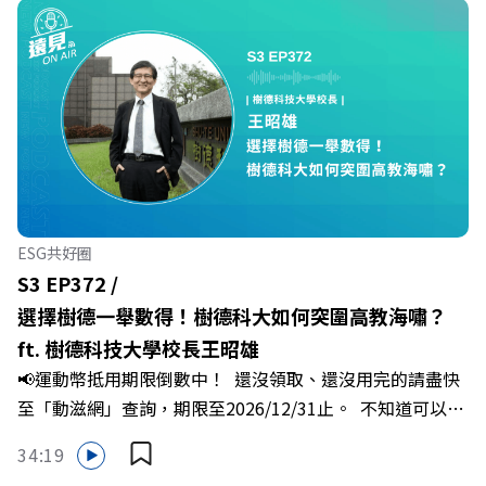
Firstory Podcast 廣告 —— 你常在職場中感到焦慮、害怕
犯錯，甚至覺得自己正遭受不友善的對待或霸凌嗎？當工作
中的人際摩擦、怕輸怕失敗的緊繃感成為日常，我們不能只
是委屈討好或一味逃避，更需要學會看透人際互動底層的
「職場冰山」。 本集《遠見 ON AIR》邀請到薩提爾模式溝
通引導師、天下文化新書《透視職場冰山》作者李崇義與謝
佳芸老師，帶你透過「冰山理論」拆解職場上的對立與衝
突，學會用「好奇」代替「批判」。即使在變動快速的AI時
代，也能幫自己打造不被成敗輕易定義的強韌自我。 🔺 職
ESG共好圈
場衝突與霸凌從何而來？🔺 如何用「冰山對話」看穿主管
S3 EP372 /
焦慮，將對立化為合作？🔺 怎麼做到「好奇少一點、批判
選擇樹德一舉數得！樹德科大如何突圍高教海嘯？
少一點」？🔺 面對AI時代的職涯焦慮，如何把自我價值打
ft. 樹德科技大學校長王昭雄
分權拿回手裡？ +++++📓《透視職場冰山》新書介紹
📢運動幣抵用期限倒數中！ 還沒領取、還沒用完的請盡快
>>>https://bookzone.cwgv.com.tw/book/BWL108🎂歡
至「動滋網」查詢，期限至2026/12/31止。 不知道可以在
慶遠見40歲生日！手速搶下破天荒的獨家優惠
哪裡使用嗎？ 上「動滋網」【合作店家】專區，全台五千
>>>https://gvmkt.pse.is/9e5pbz✨關注《遠見》更多的社
34:19
多家合作業者任你選，馬上來找適用地點！ ➡️
群：LINE：https://reurl.cc/A4ELQpIG：