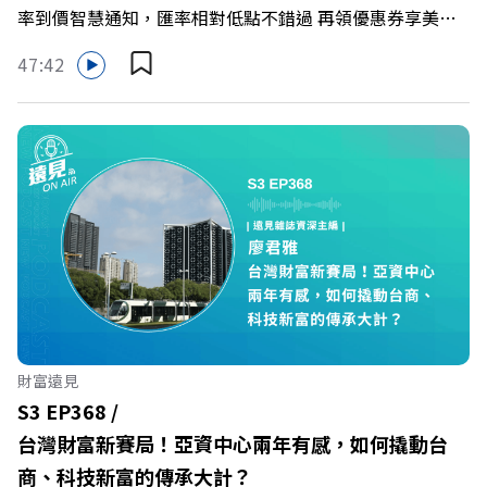
率到價智慧通知，匯率相對低點不錯過 再領優惠券享美金
最高減3分等優惠 立即設定： https://fstry.pse.is/9d7lr7
47:42
投資外幣如幣別轉換可能產生匯兌損失，應評估涉及自身情
況審慎投資。 完整注意事項詳見網站資訊。 —— 以上為
Firstory Podcast 廣告 —— 在永續減碳、綠色消費與友善
職場的變革浪潮下，傳統大流量、高耗能的百貨零售業該如
何轉型突圍？ 本集《遠見ON AIR》邀請到遠東SOGO百貨
董事長黃晴雯，帶你解析遠東SOGO如何透過戰略布局，打
造出兼顧企業獲利與社會共好的綠色零售新契機！ 🔺如何
從單純百貨專櫃轉型為有溫度的利他平台？ 🔺最難節能的
零售業如何落實「EP100」能效倍增計畫？ 🔺成功推動育
嬰留停、男同仁樂意成家！驚豔業界的「生育代理人制度」
🔺最有人情味的文化橋梁！從社會創新到經典「日本展」的
財富遠見
共好實踐 主持人／遠見雜誌副社長兼遠見智庫總編輯 李建
S3 EP368 /
興 與談人／遠東SOGO百貨董事長 黃晴雯 +++++ 🫧清除腦
台灣財富新賽局！亞資中心兩年有感，如何撬動台
袋的盲點，也順手理清生活的雜亂。 點開看質感養成術>>
商、科技新富的傳承大計？
https://gvmkt.pse.is/9al3px ✨關注《遠見》更多的社群：