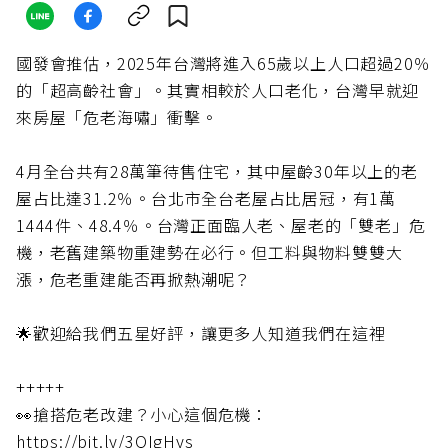
國發會推估，2025年台灣將進入65歲以上人口超過20％
的「超高齡社會」。其實相較於人口老化，台灣早就迎
來房屋「危老海嘯」衝擊。
4月全台共有28萬筆待售住宅，其中屋齡30年以上的老
屋占比達31.2％。台北市全台老屋占比居冠，有1萬
1444件、48.4％。台灣正面臨人老、屋老的「雙老」危
機，老舊建築物重建勢在必行。但工料與物料雙雙大
漲，危老重建能否再掀熱潮呢？
🌟歡迎給我們五星好評，讓更多人知道我們在這裡
+++++
👀搶搭危老改建？小心這個危機：
https://bit.ly/3QIgHys