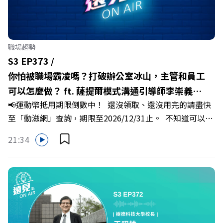
職場趨勢
S3 EP373 /
你怕被職場霸凌嗎？打破辦公室冰山，主管和員工
可以怎麼做？ ft. 薩提爾模式溝通引導師李崇義、
📢運動幣抵用期限倒數中！ 還沒領取、還沒用完的請盡快
謝佳芸
至「動滋網」查詢，期限至2026/12/31止。 不知道可以在
哪裡使用嗎？ 上「動滋網」【合作店家】專區，全台五千
21:34
多家合作業者任你選，馬上來找適用地點！ ➡️
https://fstry.pse.is/9epct2 —— 以上為 FMTaiwan 與
Firstory Podcast 廣告 —— 你常在職場中感到焦慮、害怕
犯錯，甚至覺得自己正遭受不友善的對待或霸凌嗎？當工作
中的人際摩擦、怕輸怕失敗的緊繃感成為日常，我們不能只
是委屈討好或一味逃避，更需要學會看透人際互動底層的