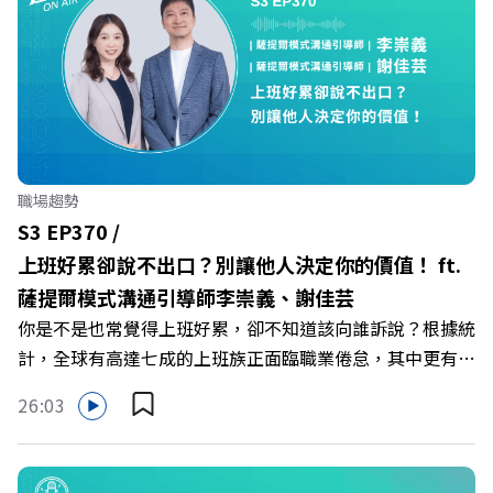
健身新契機！ 🔺如何從「傳統大型健身房」轉型為「社區
運動便利店」？ 🔺運動如何落實最貼心的「女性專屬、零
壓力」空間？ 🔺對抗肌少症、預防高齡化！驚豔醫學界的
「社會處方」 🔺超高加盟成功率！為無數女性圓夢的「女
力互助與微型創業平台」 主持人／遠見雜誌副社長兼遠見
智庫總編輯 李建興 與談人／可爾姿Curves台灣執行長 林宏
遠 +++++ 🫧清除腦袋的盲點，也順手理清生活的雜亂。 點
職場趨勢
開看質感養成術>> https://gvmkt.pse.is/9al3px ✨關注
S3 EP370 /
《遠見》更多的社群： LINE：https://reurl.cc/A4ELQp
上班好累卻說不出口？別讓他人決定你的價值！ ft.
IG：https://bit.ly/3AjBWNV YT：https://bit.ly/38jNi9k
薩提爾模式溝通引導師李崇義、謝佳芸
Powered by Firstory Hosting
你是不是也常覺得上班好累，卻不知道該向誰訴說？根據統
計，全球有高達七成的上班族正面臨職業倦怠，其中更有三
成默默承受著「沉默的倦怠」。當主管的期待、同儕的競爭
26:03
與承上啟下的壓力成為日常，身在職場的我們該如何停止無
止境的自我懷疑，在人際風暴中找回安頓內心的力量？ 本
集《遠見ON AIR》邀請新書《透視職場冰山》作者、薩提