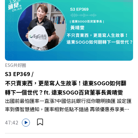
爾模式溝通引導師李崇義與謝佳芸，教你如何看穿職場底層
的應對姿態，以及在緊湊的職場節奏中，修煉安頓心法！
🔺你的自我價值，難道只能由考績和主管來決定？ 🔺你或
你的同事，正在用哪種「不一致」的姿態應對壓力？ 🔺如
何在中高壓的「三明治主管」困境中全身而退？ 主持人／
遠見雜誌總編輯 林讓均 與談人／薩提爾模式溝通引導師、
作者 李崇義、謝佳芸 +++++ 🫧清除腦袋的盲點，也順手理
清生活的雜亂。 點開看質感養成術>>
ESG共好圈
https://gvmkt.pse.is/9al3px ✨關注《遠見》更多的社群：
S3 EP369 /
LINE：https://reurl.cc/A4ELQp IG：
不只賣東西，更是寫人生故事！遠東SOGO如何翻
https://bit.ly/3AjBWNV YT：https://bit.ly/38jNi9k
轉下一個世代？ft. 遠東SOGO百貨董事長黃晴雯
Powered by Firstory Hosting
出國前最怕匯率一直漲?中國信託銀行挺你聰明換匯 設定匯
率到價智慧通知，匯率相對低點不錯過 再領優惠券享美金
最高減3分等優惠 立即設定： https://fstry.pse.is/9d7lr7
47:42
投資外幣如幣別轉換可能產生匯兌損失，應評估涉及自身情
況審慎投資。 完整注意事項詳見網站資訊。 —— 以上為