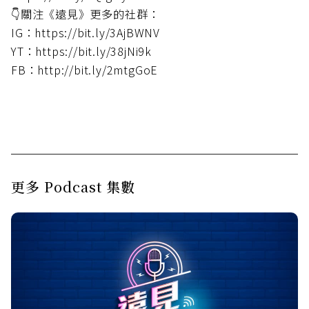
👇關注《遠見》更多的社群：
IG：https://bit.ly/3AjBWNV
YT：https://bit.ly/38jNi9k
FB：http://bit.ly/2mtgGoE
更多 Podcast 集數