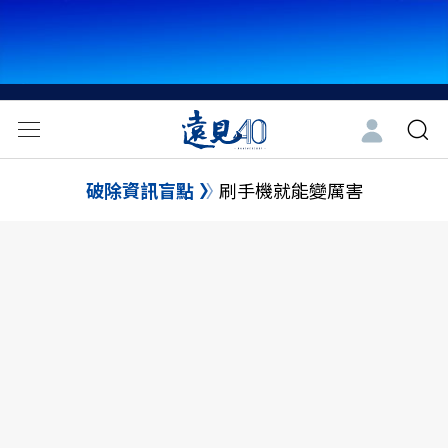
破除資訊盲點
刷手機就能變厲害