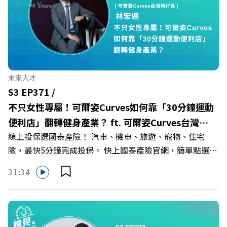
你解析樹德科大如何打造出兼顧學校永續發展與地方創生的
技職教育新典範！ 🔺如何從「傳統私校」轉型為「產學無
縫接軌者」？ 🔺AI如何深度賦能設計與人文學科學群？ 🔺
首創「菲律賓半導體專班」！驚豔科技界的國際精準育才
🔺一舉拿下4大USR專案！深耕地方的溫暖社會責任平台 主
持人／遠見雜誌副社長兼遠見智庫總編輯 李建興 與談人／
未來人才
樹德科技大學校長 王昭雄 +++++ 🎂歡慶遠見40歲生日！手
S3 EP371 /
速搶下破天荒的獨家優惠
不只女性專屬！可爾姿Curves如何靠「30分鐘運動
>>>https://gvmkt.pse.is/9e5pbz ✨關注《遠見》更多的社
便利店」翻轉健身產業？ ft. 可爾姿Curves台灣執
群： LINE：https://reurl.cc/A4ELQp IG：
線上投保選國泰產險！ 汽車、機車、旅遊、寵物、住宅
行長林宏遠
https://bit.ly/3AjBWNV YT：https://bit.ly/38jNi9k
險，最快5分鐘完成投保。 快上國泰產險官網，簡單點選，
Powered by Firstory Hosting
保障立即到位！ https://fstry.pse.is/9eddvv —— 以上為
31:34
Firstory Podcast 廣告 —— 在健康意識抬頭、健身產業百
家爭鳴的激烈浪潮下，傳統的健身房該如何轉型突圍？ 本
集《遠見ON AIR》邀請到可爾姿Curves台灣執行長林宏
遠，帶你解析可爾姿如何打造出兼顧健康生活與女力創業的