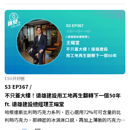
況審慎投資。 完整注意事項詳見網站資訊。 —— 以上為
Firstory Podcast 廣告 —— 如果有一天，台灣成為亞洲新
一代的財富調度與資產管理重鎮，你的資產配置會怎麼變？
在政府力推「亞洲資產管理中心」政策、高雄專區成立滿週
年的關鍵時刻，台灣的投信、信託與財富管理業務，正迎來
史詩級的法規鬆綁與資金浪潮。 本集《遠見ON AIR》邀請
到遠見資深主編廖君雅，帶你解析這場台灣史上最大規模的
財富版圖重組。 🔺資產管理大躍進！台灣憑什麼挑戰亞太
金融重鎮？ 🔺不只是口號！主動式ETF與被動平衡型ETF如
何引爆市場？ 🔺打破「富不過三代」魔咒，如何靠信託鬆
ESG共好圈
綁落實百年傳承？ 🔺高雄專區滿一週年！如何打造在地財
S3 EP367 /
富生態系？ 主持人／遠見雜誌總編輯 林讓均 與談人／遠見
不只蓋大樓！遠雄建設用工地再生翻轉下一個50年
雜誌資深主編 廖君雅 +++++ 💰更多專題導覽
ft. 遠雄建設總經理王耀堂
>>https://www.gvm.com.tw/topic/2355 🫧清除腦袋的盲
哈根達斯比利時巧克力系列，匠心選用72%可可含量的比
點，也順手理清生活的雜亂。 點開看質感養成術>>
利時巧克力，那綿密的冰淇淋口感，再加上薄脆的巧克力脆
https://gvmkt.pse.is/9al3px ✨關注《遠見》更多的社群：
片，苦甜交織，完美呈現黑巧克力的濃郁香醇，是專屬成熟