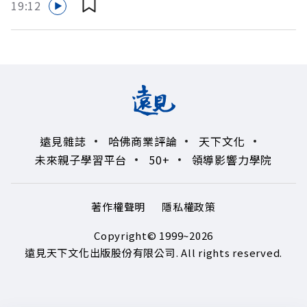
LINE：https://reurl.cc/A4ELQp IG：
19:12
大人系的奢華風味。 https://fstry.pse.is/9byecv —— 以上
https://bit.ly/3AjBWNV YT：https://bit.ly/38jNi9k
為 Firstory Podcast 廣告 —— 在氣候變遷、淨零轉型與高
Powered by Firstory Hosting
碳排高污染的營建巨浪下，傳統以地段與價格為尊的建築業
該如何轉型突圍？如何跳脫傳統買地蓋樓的既定框架，在未
來建築中大放異彩？ 本集《遠見ON AIR》邀請到遠雄建設
總經理王耀堂，帶你解析遠雄如何打造出兼顧品牌信任與環
境共好的綠色營建新契機！ 🔺營建巨頭的下一個50年！如
遠見雜誌
哈佛商業評論
天下文化
何轉型為長期品牌信任？ 🔺滿意度不到二成的「垃圾總
未來親子學習平台
50+
領導影響力學院
部」？空間改造如何徹底翻轉企業DNA 🔺當循環建材走向
精緻化！24樓高滿意度的「永續美學」實踐 🔺改寫建材生
命週期！將「都市礦」導入住宅公設與未來生活 主持人／
著作權聲明
隱私權政策
遠見雜誌副社長兼遠見智庫總編輯 李建興 與談人／遠雄建
設總經理 王耀堂 +++++ 🫧清除腦袋的盲點，也順手理清
Copyright© 1999~2026
生活的雜亂。 點開看質感養成術>>
遠見天下文化出版股份有限公司. All rights reserved.
https://gvmkt.pse.is/9al3px ✨關注《遠見》更多的社群：
LINE：https://reurl.cc/A4ELQp IG：