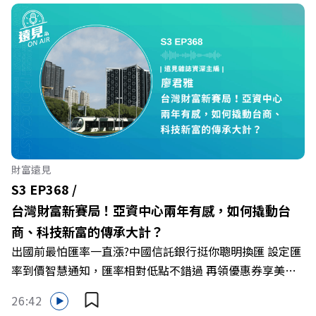
Firstory Podcast 廣告 —— 在永續減碳、綠色消費與友善
職場的變革浪潮下，傳統大流量、高耗能的百貨零售業該如
何轉型突圍？ 本集《遠見ON AIR》邀請到遠東SOGO百貨
董事長黃晴雯，帶你解析遠東SOGO如何透過戰略布局，打
造出兼顧企業獲利與社會共好的綠色零售新契機！ 🔺如何
從單純百貨專櫃轉型為有溫度的利他平台？ 🔺最難節能的
零售業如何落實「EP100」能效倍增計畫？ 🔺成功推動育
嬰留停、男同仁樂意成家！驚豔業界的「生育代理人制度」
🔺最有人情味的文化橋梁！從社會創新到經典「日本展」的
財富遠見
共好實踐 主持人／遠見雜誌副社長兼遠見智庫總編輯 李建
S3 EP368 /
興 與談人／遠東SOGO百貨董事長 黃晴雯 +++++ 🫧清除腦
台灣財富新賽局！亞資中心兩年有感，如何撬動台
袋的盲點，也順手理清生活的雜亂。 點開看質感養成術>>
商、科技新富的傳承大計？
https://gvmkt.pse.is/9al3px ✨關注《遠見》更多的社群：
出國前最怕匯率一直漲?中國信託銀行挺你聰明換匯 設定匯
LINE：https://reurl.cc/A4ELQp IG：
率到價智慧通知，匯率相對低點不錯過 再領優惠券享美金
https://bit.ly/3AjBWNV YT：https://bit.ly/38jNi9k
最高減3分等優惠 立即設定： https://fstry.pse.is/9d7lr7
Powered by Firstory Hosting
26:42
投資外幣如幣別轉換可能產生匯兌損失，應評估涉及自身情