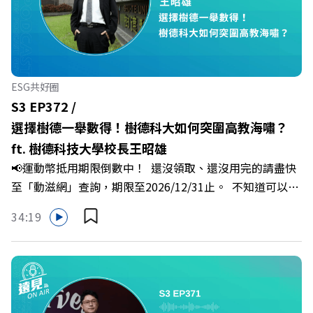
「職場冰山」。 本集《遠見 ON AIR》邀請到薩提爾模式溝
通引導師、天下文化新書《透視職場冰山》作者李崇義與謝
佳芸老師，帶你透過「冰山理論」拆解職場上的對立與衝
突，學會用「好奇」代替「批判」。即使在變動快速的AI時
代，也能幫自己打造不被成敗輕易定義的強韌自我。 🔺 職
ESG共好圈
場衝突與霸凌從何而來？🔺 如何用「冰山對話」看穿主管
S3 EP372 /
焦慮，將對立化為合作？🔺 怎麼做到「好奇少一點、批判
選擇樹德一舉數得！樹德科大如何突圍高教海嘯？
少一點」？🔺 面對AI時代的職涯焦慮，如何把自我價值打
ft. 樹德科技大學校長王昭雄
分權拿回手裡？ +++++📓《透視職場冰山》新書介紹
📢運動幣抵用期限倒數中！ 還沒領取、還沒用完的請盡快
>>>https://bookzone.cwgv.com.tw/book/BWL108🎂歡
至「動滋網」查詢，期限至2026/12/31止。 不知道可以在
慶遠見40歲生日！手速搶下破天荒的獨家優惠
哪裡使用嗎？ 上「動滋網」【合作店家】專區，全台五千
>>>https://gvmkt.pse.is/9e5pbz✨關注《遠見》更多的社
34:19
多家合作業者任你選，馬上來找適用地點！ ➡️
群：LINE：https://reurl.cc/A4ELQpIG：
https://fstry.pse.is/9epct2 —— 以上為 FMTaiwan 與
https://bit.ly/3AjBWNVYT：https://bit.ly/38jNi9k
Firstory Podcast 廣告 —— 在少子化浪潮、私校面臨退場
Powered by Firstory Hosting
海嘯的嚴峻考驗下，南台灣的技職學校該如何轉型突圍？
本集《遠見ON AIR》邀請到樹德科技大學校長王昭雄，帶