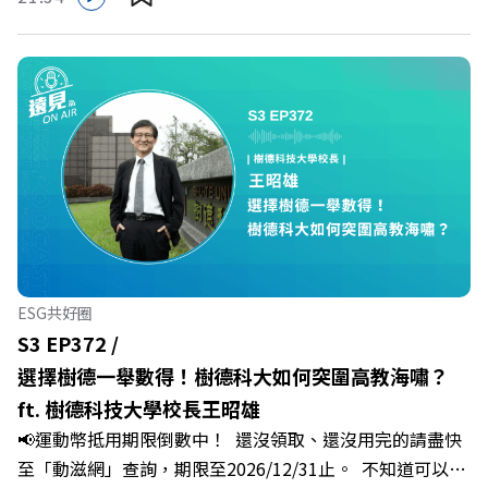
多家合作業者任你選，馬上來找適用地點！ ➡️
https://bit.ly/3AjBWNVYT：https://bit.ly/38jNi9k
https://fstry.pse.is/9epct2 —— 以上為 FMTaiwan 與
Powered by Firstory Hosting
Firstory Podcast 廣告 —— 你常在職場中感到焦慮、害怕
犯錯，甚至覺得自己正遭受不友善的對待或霸凌嗎？當工作
中的人際摩擦、怕輸怕失敗的緊繃感成為日常，我們不能只
是委屈討好或一味逃避，更需要學會看透人際互動底層的
「職場冰山」。 本集《遠見 ON AIR》邀請到薩提爾模式溝
通引導師、天下文化新書《透視職場冰山》作者李崇義與謝
佳芸老師，帶你透過「冰山理論」拆解職場上的對立與衝
突，學會用「好奇」代替「批判」。即使在變動快速的AI時
代，也能幫自己打造不被成敗輕易定義的強韌自我。 🔺 職
ESG共好圈
場衝突與霸凌從何而來？🔺 如何用「冰山對話」看穿主管
S3 EP372 /
焦慮，將對立化為合作？🔺 怎麼做到「好奇少一點、批判
選擇樹德一舉數得！樹德科大如何突圍高教海嘯？
少一點」？🔺 面對AI時代的職涯焦慮，如何把自我價值打
ft. 樹德科技大學校長王昭雄
分權拿回手裡？ +++++📓《透視職場冰山》新書介紹
📢運動幣抵用期限倒數中！ 還沒領取、還沒用完的請盡快
>>>https://bookzone.cwgv.com.tw/book/BWL108🎂歡
至「動滋網」查詢，期限至2026/12/31止。 不知道可以在
慶遠見40歲生日！手速搶下破天荒的獨家優惠