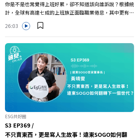
你是不是也常覺得上班好累，卻不知道該向誰訴說？根據統
計，全球有高達七成的上班族正面臨職業倦怠，其中更有三
成默默承受著「沉默的倦怠」。當主管的期待、同儕的競爭
26:03
與承上啟下的壓力成為日常，身在職場的我們該如何停止無
止境的自我懷疑，在人際風暴中找回安頓內心的力量？ 本
集《遠見ON AIR》邀請新書《透視職場冰山》作者、薩提
爾模式溝通引導師李崇義與謝佳芸，教你如何看穿職場底層
的應對姿態，以及在緊湊的職場節奏中，修煉安頓心法！
🔺你的自我價值，難道只能由考績和主管來決定？ 🔺你或
你的同事，正在用哪種「不一致」的姿態應對壓力？ 🔺如
何在中高壓的「三明治主管」困境中全身而退？ 主持人／
遠見雜誌總編輯 林讓均 與談人／薩提爾模式溝通引導師、
作者 李崇義、謝佳芸 +++++ 🫧清除腦袋的盲點，也順手理
清生活的雜亂。 點開看質感養成術>>
ESG共好圈
https://gvmkt.pse.is/9al3px ✨關注《遠見》更多的社群：
S3 EP369 /
LINE：https://reurl.cc/A4ELQp IG：
不只賣東西，更是寫人生故事！遠東SOGO如何翻
https://bit.ly/3AjBWNV YT：https://bit.ly/38jNi9k