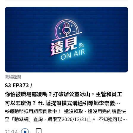
鄉子弟不僅能「回得來、留得下、活得好」，更為地方累積
迎向黃金十年的發展動能。 本集《遠見ON AIR》邀請嘉義
縣長翁章梁、立法委員蔡易餘、財信傳媒集團董事長謝金
河、紙風車劇團創辦人李永豐、以及嘉義縣人力發展所所長
許喻理。帶你深入剖析《嘉義被看見了》書中收錄的八年轉
型故事，讀懂這段洗天換地的歷程，並共同看見下一個黃金
十年的發展藍圖！ 🔺翁章梁縣長如何攜手團隊，在大牌林
立的科技版圖中搶先卡位亞創中心？🔺品牌如何雙重升級，
化傳統作物為高價值的精品品牌？🔺如何將自身的失敗學，
轉化為凝聚團隊與縣民認同感的力量？🔺在迎向黃金十年的
職場趨勢
新局下，嘉義如何打造子弟能安心安居的未來？ 主持人／
S3 EP373 /
遠見雜誌副社長兼遠見智庫總編輯 李建興 與談人／嘉義縣
你怕被職場霸凌嗎？打破辦公室冰山，主管和員工
縣長 翁章梁、立法委員 蔡易餘、財信傳媒集團董事長 謝金
可以怎麼做？ ft. 薩提爾模式溝通引導師李崇義、
河、紙風車劇團創辦人 李永豐、嘉義縣人力發展所所長 許
📢運動幣抵用期限倒數中！ 還沒領取、還沒用完的請盡快
謝佳芸
喻理+++++🎂歡慶遠見40歲生日！手速搶下破天荒的獨家
至「動滋網」查詢，期限至2026/12/31止。 不知道可以在
優惠>>>https://gvmkt.pse.is/9e5pbz✨關注《遠見》更多
哪裡使用嗎？ 上「動滋網」【合作店家】專區，全台五千
的社群：LINE：https://reurl.cc/A4ELQpIG：
21:34