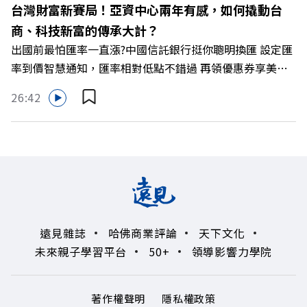
台灣財富新賽局！亞資中心兩年有感，如何撬動台
袋的盲點，也順手理清生活的雜亂。 點開看質感養成術>>
商、科技新富的傳承大計？
https://gvmkt.pse.is/9al3px ✨關注《遠見》更多的社群：
出國前最怕匯率一直漲?中國信託銀行挺你聰明換匯 設定匯
LINE：https://reurl.cc/A4ELQp IG：
率到價智慧通知，匯率相對低點不錯過 再領優惠券享美金
https://bit.ly/3AjBWNV YT：https://bit.ly/38jNi9k
最高減3分等優惠 立即設定： https://fstry.pse.is/9d7lr7
Powered by Firstory Hosting
26:42
投資外幣如幣別轉換可能產生匯兌損失，應評估涉及自身情
況審慎投資。 完整注意事項詳見網站資訊。 —— 以上為
Firstory Podcast 廣告 —— 如果有一天，台灣成為亞洲新
一代的財富調度與資產管理重鎮，你的資產配置會怎麼變？
在政府力推「亞洲資產管理中心」政策、高雄專區成立滿週
年的關鍵時刻，台灣的投信、信託與財富管理業務，正迎來
史詩級的法規鬆綁與資金浪潮。 本集《遠見ON AIR》邀請
遠見雜誌
哈佛商業評論
天下文化
到遠見資深主編廖君雅，帶你解析這場台灣史上最大規模的
未來親子學習平台
50+
領導影響力學院
財富版圖重組。 🔺資產管理大躍進！台灣憑什麼挑戰亞太
金融重鎮？ 🔺不只是口號！主動式ETF與被動平衡型ETF如
何引爆市場？ 🔺打破「富不過三代」魔咒，如何靠信託鬆
著作權聲明
隱私權政策