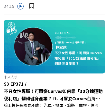
哪裡使用嗎？ 上「動滋網」【合作店家】專區，全台五千
>>>https://gvmkt.pse.is/9e5pbz✨關注《遠見》更多的社
34:19
多家合作業者任你選，馬上來找適用地點！ ➡️
群：LINE：https://reurl.cc/A4ELQpIG：
https://fstry.pse.is/9epct2 —— 以上為 FMTaiwan 與
https://bit.ly/3AjBWNVYT：https://bit.ly/38jNi9k
Firstory Podcast 廣告 —— 在少子化浪潮、私校面臨退場
Powered by Firstory Hosting
海嘯的嚴峻考驗下，南台灣的技職學校該如何轉型突圍？
本集《遠見ON AIR》邀請到樹德科技大學校長王昭雄，帶
你解析樹德科大如何打造出兼顧學校永續發展與地方創生的
技職教育新典範！ 🔺如何從「傳統私校」轉型為「產學無
縫接軌者」？ 🔺AI如何深度賦能設計與人文學科學群？ 🔺
首創「菲律賓半導體專班」！驚豔科技界的國際精準育才
🔺一舉拿下4大USR專案！深耕地方的溫暖社會責任平台 主
持人／遠見雜誌副社長兼遠見智庫總編輯 李建興 與談人／
未來人才
樹德科技大學校長 王昭雄 +++++ 🎂歡慶遠見40歲生日！手
S3 EP371 /
速搶下破天荒的獨家優惠
不只女性專屬！可爾姿Curves如何靠「30分鐘運動
>>>https://gvmkt.pse.is/9e5pbz ✨關注《遠見》更多的社
便利店」翻轉健身產業？ ft. 可爾姿Curves台灣執
群： LINE：https://reurl.cc/A4ELQp IG：
線上投保選國泰產險！ 汽車、機車、旅遊、寵物、住宅
行長林宏遠
https://bit.ly/3AjBWNV YT：https://bit.ly/38jNi9k