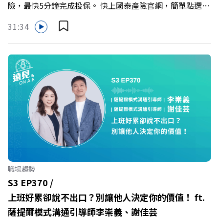
險，最快5分鐘完成投保。 快上國泰產險官網，簡單點選，
Powered by Firstory Hosting
保障立即到位！ https://fstry.pse.is/9eddvv —— 以上為
31:34
Firstory Podcast 廣告 —— 在健康意識抬頭、健身產業百
家爭鳴的激烈浪潮下，傳統的健身房該如何轉型突圍？ 本
集《遠見ON AIR》邀請到可爾姿Curves台灣執行長林宏
遠，帶你解析可爾姿如何打造出兼顧健康生活與女力創業的
健身新契機！ 🔺如何從「傳統大型健身房」轉型為「社區
運動便利店」？ 🔺運動如何落實最貼心的「女性專屬、零
壓力」空間？ 🔺對抗肌少症、預防高齡化！驚豔醫學界的
「社會處方」 🔺超高加盟成功率！為無數女性圓夢的「女
力互助與微型創業平台」 主持人／遠見雜誌副社長兼遠見
智庫總編輯 李建興 與談人／可爾姿Curves台灣執行長 林宏
遠 +++++ 🫧清除腦袋的盲點，也順手理清生活的雜亂。 點
職場趨勢
開看質感養成術>> https://gvmkt.pse.is/9al3px ✨關注
S3 EP370 /
《遠見》更多的社群： LINE：https://reurl.cc/A4ELQp
上班好累卻說不出口？別讓他人決定你的價值！ ft.
IG：https://bit.ly/3AjBWNV YT：https://bit.ly/38jNi9k
薩提爾模式溝通引導師李崇義、謝佳芸
Powered by Firstory Hosting