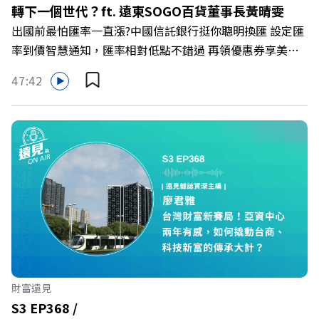
轉下一個世代？ft. 遠東SOGO百貨董事長黃晴雯
Powered by Firstory Hosting
出國前最怕匯率一直漲?中國信託銀行挺你聰明換匯 設定匯
率到價智慧通知，匯率相對低點不錯過 再領優惠券享美金
最高減3分等優惠 立即設定： https://fstry.pse.is/9d7lr7
47:42
投資外幣如幣別轉換可能產生匯兌損失，應評估涉及自身情
況審慎投資。 完整注意事項詳見網站資訊。 —— 以上為
Firstory Podcast 廣告 —— 在永續減碳、綠色消費與友善
職場的變革浪潮下，傳統大流量、高耗能的百貨零售業該如
何轉型突圍？ 本集《遠見ON AIR》邀請到遠東SOGO百貨
董事長黃晴雯，帶你解析遠東SOGO如何透過戰略布局，打
造出兼顧企業獲利與社會共好的綠色零售新契機！ 🔺如何
從單純百貨專櫃轉型為有溫度的利他平台？ 🔺最難節能的
零售業如何落實「EP100」能效倍增計畫？ 🔺成功推動育
嬰留停、男同仁樂意成家！驚豔業界的「生育代理人制度」
🔺最有人情味的文化橋梁！從社會創新到經典「日本展」的
財富遠見
共好實踐 主持人／遠見雜誌副社長兼遠見智庫總編輯 李建
S3 EP368 /
興 與談人／遠東SOGO百貨董事長 黃晴雯 +++++ 🫧清除腦