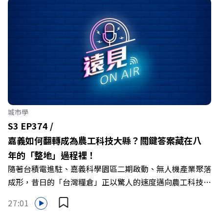
城市學
S3 EP374 /
嘉義如何翻轉成為農工科技大縣？關鍵答案藏在八
年的「整地」過程裡！
隨著台積電進駐、嘉義科學園區二期啟動、無人機產業聚落
成形，昔日的「台灣糧倉」正以驚人的速度邁向農工科技大
縣。在智慧農業、精品農產與「嘉義優鮮」品牌同步升級的
27:01
推動下，嘉義縣政府成功打破過往傳統農業縣的侷限，讓返