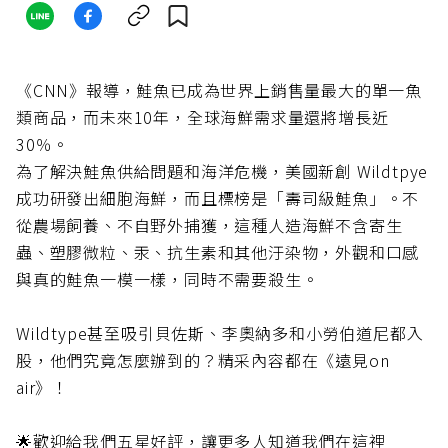
《CNN》報導，鮭魚已成為世界上銷售量最大的單一魚
類商品，而未來10年，全球海鮮需求量還將增長近
30％。
為了解決鮭魚供給問題和海洋危機，美國新創 Wildtpye
成功研發出細胞海鮮，而且標榜是「壽司級鮭魚」。不
從農場飼養、不自野外捕獲，這種人造海鮮不含寄生
蟲、塑膠微粒、汞、抗生素和其他汙染物，外觀和口感
與真的鮭魚一模一樣，同時不需要殺生。
Wildtype甚至吸引貝佐斯、李奧納多和小勞伯道尼都入
股，他們究竟怎麼辦到的？精采內容都在《遠見on
air》！
🌟歡迎給我們五星好評，讓更多人知道我們在這裡