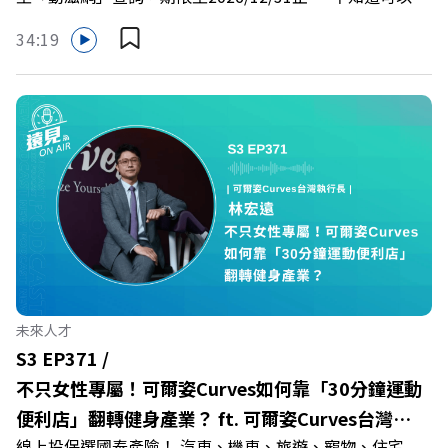
慶遠見40歲生日！手速搶下破天荒的獨家優惠
哪裡使用嗎？ 上「動滋網」【合作店家】專區，全台五千
>>>https://gvmkt.pse.is/9e5pbz✨關注《遠見》更多的社
34:19
多家合作業者任你選，馬上來找適用地點！ ➡️
群：LINE：https://reurl.cc/A4ELQpIG：
https://fstry.pse.is/9epct2 —— 以上為 FMTaiwan 與
https://bit.ly/3AjBWNVYT：https://bit.ly/38jNi9k
Firstory Podcast 廣告 —— 在少子化浪潮、私校面臨退場
Powered by Firstory Hosting
海嘯的嚴峻考驗下，南台灣的技職學校該如何轉型突圍？
本集《遠見ON AIR》邀請到樹德科技大學校長王昭雄，帶
你解析樹德科大如何打造出兼顧學校永續發展與地方創生的
技職教育新典範！ 🔺如何從「傳統私校」轉型為「產學無
縫接軌者」？ 🔺AI如何深度賦能設計與人文學科學群？ 🔺
首創「菲律賓半導體專班」！驚豔科技界的國際精準育才
🔺一舉拿下4大USR專案！深耕地方的溫暖社會責任平台 主
持人／遠見雜誌副社長兼遠見智庫總編輯 李建興 與談人／
未來人才
樹德科技大學校長 王昭雄 +++++ 🎂歡慶遠見40歲生日！手
S3 EP371 /
速搶下破天荒的獨家優惠
不只女性專屬！可爾姿Curves如何靠「30分鐘運動
>>>https://gvmkt.pse.is/9e5pbz ✨關注《遠見》更多的社
便利店」翻轉健身產業？ ft. 可爾姿Curves台灣執
群： LINE：https://reurl.cc/A4ELQp IG：
線上投保選國泰產險！ 汽車、機車、旅遊、寵物、住宅