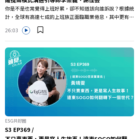
Powered by Firstory Hosting
你是不是也常覺得上班好累，卻不知道該向誰訴說？根據統
計，全球有高達七成的上班族正面臨職業倦怠，其中更有三
成默默承受著「沉默的倦怠」。當主管的期待、同儕的競爭
26:03
與承上啟下的壓力成為日常，身在職場的我們該如何停止無
止境的自我懷疑，在人際風暴中找回安頓內心的力量？ 本
集《遠見ON AIR》邀請新書《透視職場冰山》作者、薩提
爾模式溝通引導師李崇義與謝佳芸，教你如何看穿職場底層
的應對姿態，以及在緊湊的職場節奏中，修煉安頓心法！
🔺你的自我價值，難道只能由考績和主管來決定？ 🔺你或
你的同事，正在用哪種「不一致」的姿態應對壓力？ 🔺如
何在中高壓的「三明治主管」困境中全身而退？ 主持人／
遠見雜誌總編輯 林讓均 與談人／薩提爾模式溝通引導師、
作者 李崇義、謝佳芸 +++++ 🫧清除腦袋的盲點，也順手理
清生活的雜亂。 點開看質感養成術>>
ESG共好圈
https://gvmkt.pse.is/9al3px ✨關注《遠見》更多的社群：
S3 EP369 /
LINE：https://reurl.cc/A4ELQp IG：
不只賣東西，更是寫人生故事！遠東SOGO如何翻