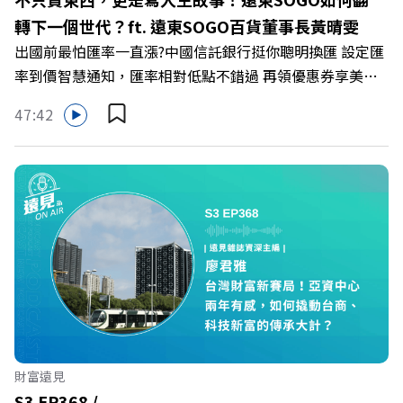
https://bit.ly/3AjBWNV YT：https://bit.ly/38jNi9k
轉下一個世代？ft. 遠東SOGO百貨董事長黃晴雯
Powered by Firstory Hosting
出國前最怕匯率一直漲?中國信託銀行挺你聰明換匯 設定匯
率到價智慧通知，匯率相對低點不錯過 再領優惠券享美金
最高減3分等優惠 立即設定： https://fstry.pse.is/9d7lr7
47:42
投資外幣如幣別轉換可能產生匯兌損失，應評估涉及自身情
況審慎投資。 完整注意事項詳見網站資訊。 —— 以上為
Firstory Podcast 廣告 —— 在永續減碳、綠色消費與友善
職場的變革浪潮下，傳統大流量、高耗能的百貨零售業該如
何轉型突圍？ 本集《遠見ON AIR》邀請到遠東SOGO百貨
董事長黃晴雯，帶你解析遠東SOGO如何透過戰略布局，打
造出兼顧企業獲利與社會共好的綠色零售新契機！ 🔺如何
從單純百貨專櫃轉型為有溫度的利他平台？ 🔺最難節能的
零售業如何落實「EP100」能效倍增計畫？ 🔺成功推動育
嬰留停、男同仁樂意成家！驚豔業界的「生育代理人制度」
🔺最有人情味的文化橋梁！從社會創新到經典「日本展」的
財富遠見
共好實踐 主持人／遠見雜誌副社長兼遠見智庫總編輯 李建
S3 EP368 /