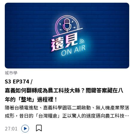
城市學
S3 EP374 /
嘉義如何翻轉成為農工科技大縣？關鍵答案藏在八
年的「整地」過程裡！
隨著台積電進駐、嘉義科學園區二期啟動、無人機產業聚落
成形，昔日的「台灣糧倉」正以驚人的速度邁向農工科技大
縣。在智慧農業、精品農產與「嘉義優鮮」品牌同步升級的
27:01
推動下，嘉義縣政府成功打破過往傳統農業縣的侷限，讓返