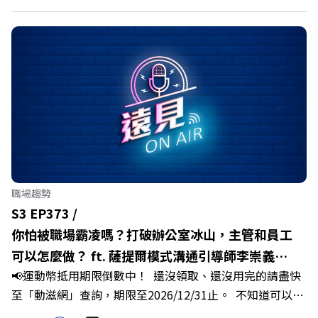
鄉子弟不僅能「回得來、留得下、活得好」，更為地方累積
迎向黃金十年的發展動能。 本集《遠見ON AIR》邀請嘉義
縣長翁章梁、立法委員蔡易餘、財信傳媒集團董事長謝金
河、紙風車劇團創辦人李永豐、以及嘉義縣人力發展所所長
許喻理。帶你深入剖析《嘉義被看見了》書中收錄的八年轉
型故事，讀懂這段洗天換地的歷程，並共同看見下一個黃金
十年的發展藍圖！ 🔺翁章梁縣長如何攜手團隊，在大牌林
立的科技版圖中搶先卡位亞創中心？🔺品牌如何雙重升級，
化傳統作物為高價值的精品品牌？🔺如何將自身的失敗學，
轉化為凝聚團隊與縣民認同感的力量？🔺在迎向黃金十年的
職場趨勢
新局下，嘉義如何打造子弟能安心安居的未來？ 主持人／
S3 EP373 /
遠見雜誌副社長兼遠見智庫總編輯 李建興 與談人／嘉義縣
你怕被職場霸凌嗎？打破辦公室冰山，主管和員工
縣長 翁章梁、立法委員 蔡易餘、財信傳媒集團董事長 謝金
可以怎麼做？ ft. 薩提爾模式溝通引導師李崇義、
河、紙風車劇團創辦人 李永豐、嘉義縣人力發展所所長 許
📢運動幣抵用期限倒數中！ 還沒領取、還沒用完的請盡快
謝佳芸
喻理+++++🎂歡慶遠見40歲生日！手速搶下破天荒的獨家
至「動滋網」查詢，期限至2026/12/31止。 不知道可以在
優惠>>>https://gvmkt.pse.is/9e5pbz✨關注《遠見》更多
哪裡使用嗎？ 上「動滋網」【合作店家】專區，全台五千