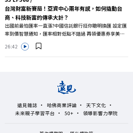
興 與談人／遠東SOGO百貨董事長 黃晴雯 +++++ 🫧清除腦
台灣財富新賽局！亞資中心兩年有感，如何撬動台
袋的盲點，也順手理清生活的雜亂。 點開看質感養成術>>
商、科技新富的傳承大計？
https://gvmkt.pse.is/9al3px ✨關注《遠見》更多的社群：
出國前最怕匯率一直漲?中國信託銀行挺你聰明換匯 設定匯
LINE：https://reurl.cc/A4ELQp IG：
率到價智慧通知，匯率相對低點不錯過 再領優惠券享美金
https://bit.ly/3AjBWNV YT：https://bit.ly/38jNi9k
最高減3分等優惠 立即設定： https://fstry.pse.is/9d7lr7
Powered by Firstory Hosting
26:42
投資外幣如幣別轉換可能產生匯兌損失，應評估涉及自身情
況審慎投資。 完整注意事項詳見網站資訊。 —— 以上為
Firstory Podcast 廣告 —— 如果有一天，台灣成為亞洲新
一代的財富調度與資產管理重鎮，你的資產配置會怎麼變？
在政府力推「亞洲資產管理中心」政策、高雄專區成立滿週
年的關鍵時刻，台灣的投信、信託與財富管理業務，正迎來
史詩級的法規鬆綁與資金浪潮。 本集《遠見ON AIR》邀請
遠見雜誌
哈佛商業評論
天下文化
到遠見資深主編廖君雅，帶你解析這場台灣史上最大規模的
未來親子學習平台
50+
領導影響力學院
財富版圖重組。 🔺資產管理大躍進！台灣憑什麼挑戰亞太
金融重鎮？ 🔺不只是口號！主動式ETF與被動平衡型ETF如
何引爆市場？ 🔺打破「富不過三代」魔咒，如何靠信託鬆