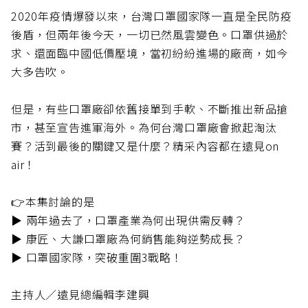
2020年疫情爆發以來，台灣口罩國家隊一直是全民防疫
後盾，但兩年後今天，一切已然風雲變色。口罩供過於
求、還面臨中國低價壓境，當初紛紛進場的廠商，如今
大多告吹。
但是，有些口罩廠卻依舊接單到手軟、不斷推出新品搶
市，甚至宣告進軍海外。為何台灣口罩廠會掀起淘汰
賽？活到最後的關鍵又是什麼？精采內容都在遠見on
air！
👉本集討論的是
▶️ 兩年過去了，口罩產業為何出現供需反轉？
️▶️ 康匠、大謙口罩廠為何銷售能夠逆勢成長？
▶️ 口罩國家隊，突破重圍3戰略！
主持人／遠見總編輯李建興