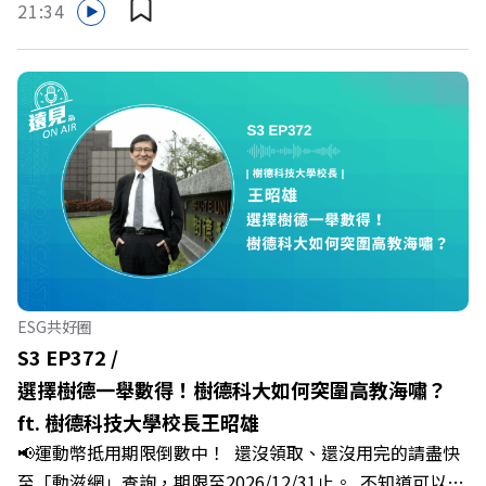
的社群：LINE：https://reurl.cc/A4ELQpIG：
21:34
多家合作業者任你選，馬上來找適用地點！ ➡️
https://bit.ly/3AjBWNVYT：https://bit.ly/38jNi9k
https://fstry.pse.is/9epct2 —— 以上為 FMTaiwan 與
Powered by Firstory Hosting
Firstory Podcast 廣告 —— 你常在職場中感到焦慮、害怕
犯錯，甚至覺得自己正遭受不友善的對待或霸凌嗎？當工作
中的人際摩擦、怕輸怕失敗的緊繃感成為日常，我們不能只
是委屈討好或一味逃避，更需要學會看透人際互動底層的
「職場冰山」。 本集《遠見 ON AIR》邀請到薩提爾模式溝
通引導師、天下文化新書《透視職場冰山》作者李崇義與謝
佳芸老師，帶你透過「冰山理論」拆解職場上的對立與衝
突，學會用「好奇」代替「批判」。即使在變動快速的AI時
代，也能幫自己打造不被成敗輕易定義的強韌自我。 🔺 職
ESG共好圈
場衝突與霸凌從何而來？🔺 如何用「冰山對話」看穿主管
S3 EP372 /
焦慮，將對立化為合作？🔺 怎麼做到「好奇少一點、批判
選擇樹德一舉數得！樹德科大如何突圍高教海嘯？
少一點」？🔺 面對AI時代的職涯焦慮，如何把自我價值打
ft. 樹德科技大學校長王昭雄
分權拿回手裡？ +++++📓《透視職場冰山》新書介紹
📢運動幣抵用期限倒數中！ 還沒領取、還沒用完的請盡快
>>>https://bookzone.cwgv.com.tw/book/BWL108🎂歡
至「動滋網」查詢，期限至2026/12/31止。 不知道可以在