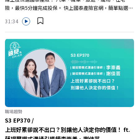
行長林宏遠
https://bit.ly/3AjBWNV YT：https://bit.ly/38jNi9k
險，最快5分鐘完成投保。 快上國泰產險官網，簡單點選，
Powered by Firstory Hosting
保障立即到位！ https://fstry.pse.is/9eddvv —— 以上為
31:34
Firstory Podcast 廣告 —— 在健康意識抬頭、健身產業百
家爭鳴的激烈浪潮下，傳統的健身房該如何轉型突圍？ 本
集《遠見ON AIR》邀請到可爾姿Curves台灣執行長林宏
遠，帶你解析可爾姿如何打造出兼顧健康生活與女力創業的
健身新契機！ 🔺如何從「傳統大型健身房」轉型為「社區
運動便利店」？ 🔺運動如何落實最貼心的「女性專屬、零
壓力」空間？ 🔺對抗肌少症、預防高齡化！驚豔醫學界的
「社會處方」 🔺超高加盟成功率！為無數女性圓夢的「女
力互助與微型創業平台」 主持人／遠見雜誌副社長兼遠見
智庫總編輯 李建興 與談人／可爾姿Curves台灣執行長 林宏
遠 +++++ 🫧清除腦袋的盲點，也順手理清生活的雜亂。 點
職場趨勢
開看質感養成術>> https://gvmkt.pse.is/9al3px ✨關注
S3 EP370 /
《遠見》更多的社群： LINE：https://reurl.cc/A4ELQp
上班好累卻說不出口？別讓他人決定你的價值！ ft.
IG：https://bit.ly/3AjBWNV YT：https://bit.ly/38jNi9k
薩提爾模式溝通引導師李崇義、謝佳芸