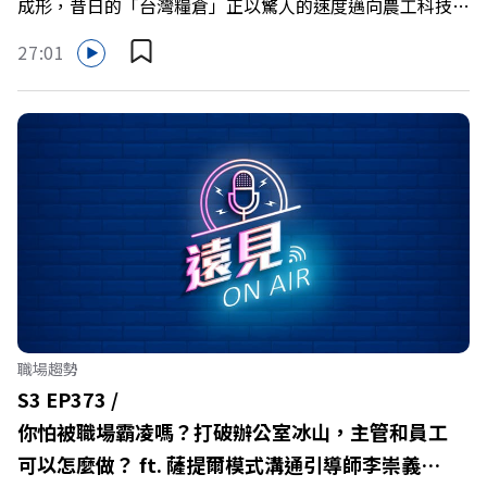
成形，昔日的「台灣糧倉」正以驚人的速度邁向農工科技大
縣。在智慧農業、精品農產與「嘉義優鮮」品牌同步升級的
27:01
推動下，嘉義縣政府成功打破過往傳統農業縣的侷限，讓返
鄉子弟不僅能「回得來、留得下、活得好」，更為地方累積
迎向黃金十年的發展動能。 本集《遠見ON AIR》邀請嘉義
縣長翁章梁、立法委員蔡易餘、財信傳媒集團董事長謝金
河、紙風車劇團創辦人李永豐、以及嘉義縣人力發展所所長
許喻理。帶你深入剖析《嘉義被看見了》書中收錄的八年轉
型故事，讀懂這段洗天換地的歷程，並共同看見下一個黃金
十年的發展藍圖！ 🔺翁章梁縣長如何攜手團隊，在大牌林
立的科技版圖中搶先卡位亞創中心？🔺品牌如何雙重升級，
化傳統作物為高價值的精品品牌？🔺如何將自身的失敗學，
轉化為凝聚團隊與縣民認同感的力量？🔺在迎向黃金十年的
職場趨勢
新局下，嘉義如何打造子弟能安心安居的未來？ 主持人／
S3 EP373 /
遠見雜誌副社長兼遠見智庫總編輯 李建興 與談人／嘉義縣
你怕被職場霸凌嗎？打破辦公室冰山，主管和員工
縣長 翁章梁、立法委員 蔡易餘、財信傳媒集團董事長 謝金
可以怎麼做？ ft. 薩提爾模式溝通引導師李崇義、
河、紙風車劇團創辦人 李永豐、嘉義縣人力發展所所長 許