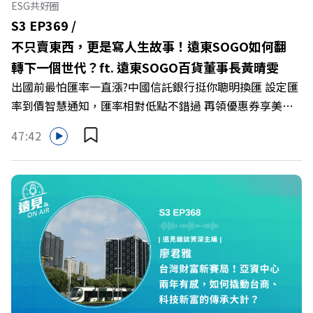
ESG共好圈
https://gvmkt.pse.is/9al3px ✨關注《遠見》更多的社群：
S3 EP369 /
LINE：https://reurl.cc/A4ELQp IG：
不只賣東西，更是寫人生故事！遠東SOGO如何翻
https://bit.ly/3AjBWNV YT：https://bit.ly/38jNi9k
轉下一個世代？ft. 遠東SOGO百貨董事長黃晴雯
Powered by Firstory Hosting
出國前最怕匯率一直漲?中國信託銀行挺你聰明換匯 設定匯
率到價智慧通知，匯率相對低點不錯過 再領優惠券享美金
最高減3分等優惠 立即設定： https://fstry.pse.is/9d7lr7
47:42
投資外幣如幣別轉換可能產生匯兌損失，應評估涉及自身情
況審慎投資。 完整注意事項詳見網站資訊。 —— 以上為
Firstory Podcast 廣告 —— 在永續減碳、綠色消費與友善
職場的變革浪潮下，傳統大流量、高耗能的百貨零售業該如
何轉型突圍？ 本集《遠見ON AIR》邀請到遠東SOGO百貨
董事長黃晴雯，帶你解析遠東SOGO如何透過戰略布局，打
造出兼顧企業獲利與社會共好的綠色零售新契機！ 🔺如何
從單純百貨專櫃轉型為有溫度的利他平台？ 🔺最難節能的
零售業如何落實「EP100」能效倍增計畫？ 🔺成功推動育
嬰留停、男同仁樂意成家！驚豔業界的「生育代理人制度」