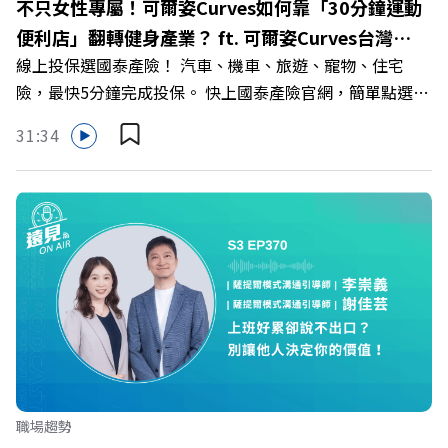
不只女性專屬！可爾姿Curves如何靠「30分鐘運動
>>>https://gvmkt.pse.is/9e5pbz ✨關注《遠見》更多的社
便利店」翻轉健身產業？ ft. 可爾姿Curves台灣執
群： LINE：https://reurl.cc/A4ELQp IG：
線上投保選國泰產險！ 汽車、機車、旅遊、寵物、住宅
行長林宏遠
https://bit.ly/3AjBWNV YT：https://bit.ly/38jNi9k
險，最快5分鐘完成投保。 快上國泰產險官網，簡單點選，
Powered by Firstory Hosting
保障立即到位！ https://fstry.pse.is/9eddvv —— 以上為
31:34
Firstory Podcast 廣告 —— 在健康意識抬頭、健身產業百
家爭鳴的激烈浪潮下，傳統的健身房該如何轉型突圍？ 本
集《遠見ON AIR》邀請到可爾姿Curves台灣執行長林宏
遠，帶你解析可爾姿如何打造出兼顧健康生活與女力創業的
健身新契機！ 🔺如何從「傳統大型健身房」轉型為「社區
運動便利店」？ 🔺運動如何落實最貼心的「女性專屬、零
壓力」空間？ 🔺對抗肌少症、預防高齡化！驚豔醫學界的
「社會處方」 🔺超高加盟成功率！為無數女性圓夢的「女
力互助與微型創業平台」 主持人／遠見雜誌副社長兼遠見
智庫總編輯 李建興 與談人／可爾姿Curves台灣執行長 林宏
遠 +++++ 🫧清除腦袋的盲點，也順手理清生活的雜亂。 點
職場趨勢
開看質感養成術>> https://gvmkt.pse.is/9al3px ✨關注