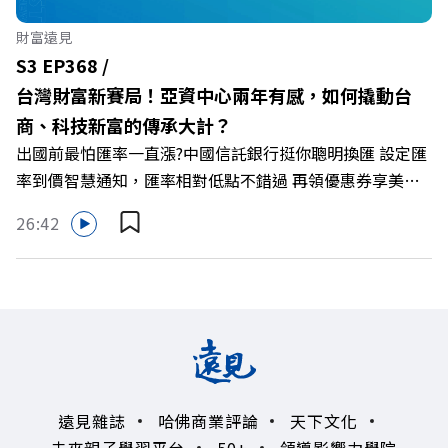
🔺最有人情味的文化橋梁！從社會創新到經典「日本展」的
財富遠見
共好實踐 主持人／遠見雜誌副社長兼遠見智庫總編輯 李建
S3 EP368 /
興 與談人／遠東SOGO百貨董事長 黃晴雯 +++++ 🫧清除腦
台灣財富新賽局！亞資中心兩年有感，如何撬動台
袋的盲點，也順手理清生活的雜亂。 點開看質感養成術>>
商、科技新富的傳承大計？
https://gvmkt.pse.is/9al3px ✨關注《遠見》更多的社群：
出國前最怕匯率一直漲?中國信託銀行挺你聰明換匯 設定匯
LINE：https://reurl.cc/A4ELQp IG：
率到價智慧通知，匯率相對低點不錯過 再領優惠券享美金
https://bit.ly/3AjBWNV YT：https://bit.ly/38jNi9k
最高減3分等優惠 立即設定： https://fstry.pse.is/9d7lr7
Powered by Firstory Hosting
26:42
投資外幣如幣別轉換可能產生匯兌損失，應評估涉及自身情
況審慎投資。 完整注意事項詳見網站資訊。 —— 以上為
Firstory Podcast 廣告 —— 如果有一天，台灣成為亞洲新
一代的財富調度與資產管理重鎮，你的資產配置會怎麼變？
在政府力推「亞洲資產管理中心」政策、高雄專區成立滿週
年的關鍵時刻，台灣的投信、信託與財富管理業務，正迎來
史詩級的法規鬆綁與資金浪潮。 本集《遠見ON AIR》邀請
遠見雜誌
哈佛商業評論
天下文化
到遠見資深主編廖君雅，帶你解析這場台灣史上最大規模的
未來親子學習平台
50+
領導影響力學院