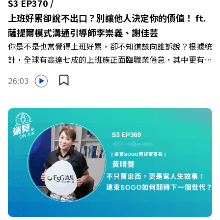
S3 EP370 /
《遠見》更多的社群： LINE：https://reurl.cc/A4ELQp
上班好累卻說不出口？別讓他人決定你的價值！ ft.
IG：https://bit.ly/3AjBWNV YT：https://bit.ly/38jNi9k
薩提爾模式溝通引導師李崇義、謝佳芸
Powered by Firstory Hosting
你是不是也常覺得上班好累，卻不知道該向誰訴說？根據統
計，全球有高達七成的上班族正面臨職業倦怠，其中更有三
成默默承受著「沉默的倦怠」。當主管的期待、同儕的競爭
26:03
與承上啟下的壓力成為日常，身在職場的我們該如何停止無
止境的自我懷疑，在人際風暴中找回安頓內心的力量？ 本
集《遠見ON AIR》邀請新書《透視職場冰山》作者、薩提
爾模式溝通引導師李崇義與謝佳芸，教你如何看穿職場底層
的應對姿態，以及在緊湊的職場節奏中，修煉安頓心法！
🔺你的自我價值，難道只能由考績和主管來決定？ 🔺你或
你的同事，正在用哪種「不一致」的姿態應對壓力？ 🔺如
何在中高壓的「三明治主管」困境中全身而退？ 主持人／
遠見雜誌總編輯 林讓均 與談人／薩提爾模式溝通引導師、
作者 李崇義、謝佳芸 +++++ 🫧清除腦袋的盲點，也順手理
清生活的雜亂。 點開看質感養成術>>