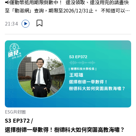
📢運動幣抵用期限倒數中！ 還沒領取、還沒用完的請盡快
謝佳芸
喻理+++++🎂歡慶遠見40歲生日！手速搶下破天荒的獨家
至「動滋網」查詢，期限至2026/12/31止。 不知道可以在
優惠>>>https://gvmkt.pse.is/9e5pbz✨關注《遠見》更多
哪裡使用嗎？ 上「動滋網」【合作店家】專區，全台五千
的社群：LINE：https://reurl.cc/A4ELQpIG：
21:34
多家合作業者任你選，馬上來找適用地點！ ➡️
https://bit.ly/3AjBWNVYT：https://bit.ly/38jNi9k
https://fstry.pse.is/9epct2 —— 以上為 FMTaiwan 與
Powered by Firstory Hosting
Firstory Podcast 廣告 —— 你常在職場中感到焦慮、害怕
犯錯，甚至覺得自己正遭受不友善的對待或霸凌嗎？當工作
中的人際摩擦、怕輸怕失敗的緊繃感成為日常，我們不能只
是委屈討好或一味逃避，更需要學會看透人際互動底層的
「職場冰山」。 本集《遠見 ON AIR》邀請到薩提爾模式溝
通引導師、天下文化新書《透視職場冰山》作者李崇義與謝
佳芸老師，帶你透過「冰山理論」拆解職場上的對立與衝
突，學會用「好奇」代替「批判」。即使在變動快速的AI時
代，也能幫自己打造不被成敗輕易定義的強韌自我。 🔺 職
ESG共好圈
場衝突與霸凌從何而來？🔺 如何用「冰山對話」看穿主管
S3 EP372 /
焦慮，將對立化為合作？🔺 怎麼做到「好奇少一點、批判
選擇樹德一舉數得！樹德科大如何突圍高教海嘯？
少一點」？🔺 面對AI時代的職涯焦慮，如何把自我價值打