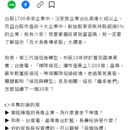
台股1700多家企業中，泛家族企業占比高達七成以上，
而且台股市值前十大企業中，創始股東家族持股超過5％
的企業，就有六家！想要掌握投資致富密碼，就一定要
了解這份「百大長青傳承股」大調查。
和泰，第三代接班後轉型，布局10年終於嘗到甜美果
實；台達電，「梯隊接班」讓市值衝上7,000億；晶華，
最年輕董座接班，帶領團隊挺過疫情。走過景氣黃昏，
關鍵都和「接班與轉型」息息相關，這些「繼承者們」
怎麼延續下一個30年？
👉本集討論的是
▶️ 曾經輝煌的長青企業，為什麼會走下神壇？
️▶️ 和泰、台達電、晶華青出於藍，長壽祕訣是什麼？
▶️ 好的家族股投資標的，可以觀察「這個指標」