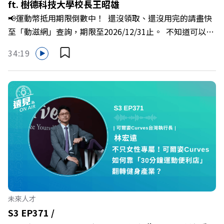
ft. 樹德科技大學校長王昭雄
分權拿回手裡？ +++++📓《透視職場冰山》新書介紹
📢運動幣抵用期限倒數中！ 還沒領取、還沒用完的請盡快
>>>https://bookzone.cwgv.com.tw/book/BWL108🎂歡
至「動滋網」查詢，期限至2026/12/31止。 不知道可以在
慶遠見40歲生日！手速搶下破天荒的獨家優惠
哪裡使用嗎？ 上「動滋網」【合作店家】專區，全台五千
>>>https://gvmkt.pse.is/9e5pbz✨關注《遠見》更多的社
34:19
多家合作業者任你選，馬上來找適用地點！ ➡️
群：LINE：https://reurl.cc/A4ELQpIG：
https://fstry.pse.is/9epct2 —— 以上為 FMTaiwan 與
https://bit.ly/3AjBWNVYT：https://bit.ly/38jNi9k
Firstory Podcast 廣告 —— 在少子化浪潮、私校面臨退場
Powered by Firstory Hosting
海嘯的嚴峻考驗下，南台灣的技職學校該如何轉型突圍？
本集《遠見ON AIR》邀請到樹德科技大學校長王昭雄，帶
你解析樹德科大如何打造出兼顧學校永續發展與地方創生的
技職教育新典範！ 🔺如何從「傳統私校」轉型為「產學無
縫接軌者」？ 🔺AI如何深度賦能設計與人文學科學群？ 🔺
首創「菲律賓半導體專班」！驚豔科技界的國際精準育才
🔺一舉拿下4大USR專案！深耕地方的溫暖社會責任平台 主
持人／遠見雜誌副社長兼遠見智庫總編輯 李建興 與談人／
未來人才
樹德科技大學校長 王昭雄 +++++ 🎂歡慶遠見40歲生日！手
S3 EP371 /
速搶下破天荒的獨家優惠