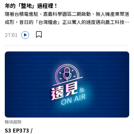
年的「整地」過程裡！
隨著台積電進駐、嘉義科學園區二期啟動、無人機產業聚落
成形，昔日的「台灣糧倉」正以驚人的速度邁向農工科技大
縣。在智慧農業、精品農產與「嘉義優鮮」品牌同步升級的
27:01
推動下，嘉義縣政府成功打破過往傳統農業縣的侷限，讓返
鄉子弟不僅能「回得來、留得下、活得好」，更為地方累積
迎向黃金十年的發展動能。 本集《遠見ON AIR》邀請嘉義
縣長翁章梁、立法委員蔡易餘、財信傳媒集團董事長謝金
河、紙風車劇團創辦人李永豐、以及嘉義縣人力發展所所長
許喻理。帶你深入剖析《嘉義被看見了》書中收錄的八年轉
型故事，讀懂這段洗天換地的歷程，並共同看見下一個黃金
十年的發展藍圖！ 🔺翁章梁縣長如何攜手團隊，在大牌林
立的科技版圖中搶先卡位亞創中心？🔺品牌如何雙重升級，
化傳統作物為高價值的精品品牌？🔺如何將自身的失敗學，
轉化為凝聚團隊與縣民認同感的力量？🔺在迎向黃金十年的
職場趨勢
新局下，嘉義如何打造子弟能安心安居的未來？ 主持人／
S3 EP373 /