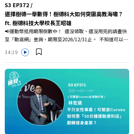
場衝突與霸凌從何而來？🔺 如何用「冰山對話」看穿主管
S3 EP372 /
焦慮，將對立化為合作？🔺 怎麼做到「好奇少一點、批判
選擇樹德一舉數得！樹德科大如何突圍高教海嘯？
少一點」？🔺 面對AI時代的職涯焦慮，如何把自我價值打
ft. 樹德科技大學校長王昭雄
分權拿回手裡？ +++++📓《透視職場冰山》新書介紹
📢運動幣抵用期限倒數中！ 還沒領取、還沒用完的請盡快
>>>https://bookzone.cwgv.com.tw/book/BWL108🎂歡
至「動滋網」查詢，期限至2026/12/31止。 不知道可以在
慶遠見40歲生日！手速搶下破天荒的獨家優惠
哪裡使用嗎？ 上「動滋網」【合作店家】專區，全台五千
>>>https://gvmkt.pse.is/9e5pbz✨關注《遠見》更多的社
34:19
多家合作業者任你選，馬上來找適用地點！ ➡️
群：LINE：https://reurl.cc/A4ELQpIG：
https://fstry.pse.is/9epct2 —— 以上為 FMTaiwan 與
https://bit.ly/3AjBWNVYT：https://bit.ly/38jNi9k
Firstory Podcast 廣告 —— 在少子化浪潮、私校面臨退場
Powered by Firstory Hosting
海嘯的嚴峻考驗下，南台灣的技職學校該如何轉型突圍？
本集《遠見ON AIR》邀請到樹德科技大學校長王昭雄，帶
你解析樹德科大如何打造出兼顧學校永續發展與地方創生的
技職教育新典範！ 🔺如何從「傳統私校」轉型為「產學無
縫接軌者」？ 🔺AI如何深度賦能設計與人文學科學群？ 🔺
首創「菲律賓半導體專班」！驚豔科技界的國際精準育才
🔺一舉拿下4大USR專案！深耕地方的溫暖社會責任平台 主