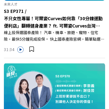
持人／遠見雜誌副社長兼遠見智庫總編輯 李建興 與談人／
未來人才
樹德科技大學校長 王昭雄 +++++ 🎂歡慶遠見40歲生日！手
S3 EP371 /
速搶下破天荒的獨家優惠
不只女性專屬！可爾姿Curves如何靠「30分鐘運動
>>>https://gvmkt.pse.is/9e5pbz ✨關注《遠見》更多的社
便利店」翻轉健身產業？ ft. 可爾姿Curves台灣執
群： LINE：https://reurl.cc/A4ELQp IG：
線上投保選國泰產險！ 汽車、機車、旅遊、寵物、住宅
行長林宏遠
https://bit.ly/3AjBWNV YT：https://bit.ly/38jNi9k
險，最快5分鐘完成投保。 快上國泰產險官網，簡單點選，
Powered by Firstory Hosting
保障立即到位！ https://fstry.pse.is/9eddvv —— 以上為
31:34
Firstory Podcast 廣告 —— 在健康意識抬頭、健身產業百
家爭鳴的激烈浪潮下，傳統的健身房該如何轉型突圍？ 本
集《遠見ON AIR》邀請到可爾姿Curves台灣執行長林宏
遠，帶你解析可爾姿如何打造出兼顧健康生活與女力創業的
健身新契機！ 🔺如何從「傳統大型健身房」轉型為「社區
運動便利店」？ 🔺運動如何落實最貼心的「女性專屬、零
壓力」空間？ 🔺對抗肌少症、預防高齡化！驚豔醫學界的
「社會處方」 🔺超高加盟成功率！為無數女性圓夢的「女
力互助與微型創業平台」 主持人／遠見雜誌副社長兼遠見