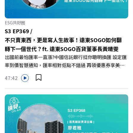
遠見雜誌總編輯 林讓均 與談人／薩提爾模式溝通引導師、
作者 李崇義、謝佳芸 +++++ 🫧清除腦袋的盲點，也順手理
清生活的雜亂。 點開看質感養成術>>
ESG共好圈
https://gvmkt.pse.is/9al3px ✨關注《遠見》更多的社群：
S3 EP369 /
LINE：https://reurl.cc/A4ELQp IG：
不只賣東西，更是寫人生故事！遠東SOGO如何翻
https://bit.ly/3AjBWNV YT：https://bit.ly/38jNi9k
轉下一個世代？ft. 遠東SOGO百貨董事長黃晴雯
Powered by Firstory Hosting
出國前最怕匯率一直漲?中國信託銀行挺你聰明換匯 設定匯
率到價智慧通知，匯率相對低點不錯過 再領優惠券享美金
最高減3分等優惠 立即設定： https://fstry.pse.is/9d7lr7
47:42
投資外幣如幣別轉換可能產生匯兌損失，應評估涉及自身情
況審慎投資。 完整注意事項詳見網站資訊。 —— 以上為
Firstory Podcast 廣告 —— 在永續減碳、綠色消費與友善
職場的變革浪潮下，傳統大流量、高耗能的百貨零售業該如
何轉型突圍？ 本集《遠見ON AIR》邀請到遠東SOGO百貨
董事長黃晴雯，帶你解析遠東SOGO如何透過戰略布局，打
造出兼顧企業獲利與社會共好的綠色零售新契機！ 🔺如何