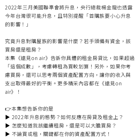
2022年三月美國聯準會將升息，央行總裁楊金龍也透露
今年台灣很可能升息，且特別提醒「首購族要小心升息
的影響！」
究竟升息對購屋族的影響是什麼？若手頭備有資金，該
買房還是租房？
本集《遠見on air》告訴你具體的租金房貸比，如果超過
「這個成數」，考慮轉租為買較划算！另外，如果你考
慮買房，還可以思考兩個資產配置方向，讓你的收入與
支出取得最好的平衡。更多精采內容都在《遠見on
air》！
👉本集想告訴你的是
▶️ 2022年升息的態勢？如何反應在房貸及租金上？
️▶️ 怎麼知道我該繼續租房，還是可以大膽買房？
▶️ 不論買或租，關鍵都在你的資產配置方式！