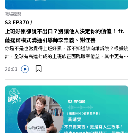
智庫總編輯 李建興 與談人／可爾姿Curves台灣執行長 林宏
遠 +++++ 🫧清除腦袋的盲點，也順手理清生活的雜亂。 點
職場趨勢
開看質感養成術>> https://gvmkt.pse.is/9al3px ✨關注
S3 EP370 /
《遠見》更多的社群： LINE：https://reurl.cc/A4ELQp
上班好累卻說不出口？別讓他人決定你的價值！ ft.
IG：https://bit.ly/3AjBWNV YT：https://bit.ly/38jNi9k
薩提爾模式溝通引導師李崇義、謝佳芸
Powered by Firstory Hosting
你是不是也常覺得上班好累，卻不知道該向誰訴說？根據統
計，全球有高達七成的上班族正面臨職業倦怠，其中更有三
成默默承受著「沉默的倦怠」。當主管的期待、同儕的競爭
26:03
與承上啟下的壓力成為日常，身在職場的我們該如何停止無
止境的自我懷疑，在人際風暴中找回安頓內心的力量？ 本
集《遠見ON AIR》邀請新書《透視職場冰山》作者、薩提
爾模式溝通引導師李崇義與謝佳芸，教你如何看穿職場底層
的應對姿態，以及在緊湊的職場節奏中，修煉安頓心法！
🔺你的自我價值，難道只能由考績和主管來決定？ 🔺你或
你的同事，正在用哪種「不一致」的姿態應對壓力？ 🔺如
何在中高壓的「三明治主管」困境中全身而退？ 主持人／