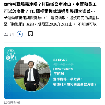
遠見雜誌副社長兼遠見智庫總編輯 李建興 與談人／嘉義縣
你怕被職場霸凌嗎？打破辦公室冰山，主管和員工
縣長 翁章梁、立法委員 蔡易餘、財信傳媒集團董事長 謝金
可以怎麼做？ ft. 薩提爾模式溝通引導師李崇義、
河、紙風車劇團創辦人 李永豐、嘉義縣人力發展所所長 許
📢運動幣抵用期限倒數中！ 還沒領取、還沒用完的請盡快
謝佳芸
喻理+++++🎂歡慶遠見40歲生日！手速搶下破天荒的獨家
至「動滋網」查詢，期限至2026/12/31止。 不知道可以在
優惠>>>https://gvmkt.pse.is/9e5pbz✨關注《遠見》更多
哪裡使用嗎？ 上「動滋網」【合作店家】專區，全台五千
的社群：LINE：https://reurl.cc/A4ELQpIG：
21:34
多家合作業者任你選，馬上來找適用地點！ ➡️
https://bit.ly/3AjBWNVYT：https://bit.ly/38jNi9k
https://fstry.pse.is/9epct2 —— 以上為 FMTaiwan 與
Powered by Firstory Hosting
Firstory Podcast 廣告 —— 你常在職場中感到焦慮、害怕
犯錯，甚至覺得自己正遭受不友善的對待或霸凌嗎？當工作
中的人際摩擦、怕輸怕失敗的緊繃感成為日常，我們不能只
是委屈討好或一味逃避，更需要學會看透人際互動底層的
「職場冰山」。 本集《遠見 ON AIR》邀請到薩提爾模式溝
通引導師、天下文化新書《透視職場冰山》作者李崇義與謝
佳芸老師，帶你透過「冰山理論」拆解職場上的對立與衝
突，學會用「好奇」代替「批判」。即使在變動快速的AI時
代，也能幫自己打造不被成敗輕易定義的強韌自我。 🔺 職
ESG共好圈