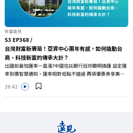
從單純百貨專櫃轉型為有溫度的利他平台？ 🔺最難節能的
零售業如何落實「EP100」能效倍增計畫？ 🔺成功推動育
嬰留停、男同仁樂意成家！驚豔業界的「生育代理人制度」
🔺最有人情味的文化橋梁！從社會創新到經典「日本展」的
財富遠見
共好實踐 主持人／遠見雜誌副社長兼遠見智庫總編輯 李建
S3 EP368 /
興 與談人／遠東SOGO百貨董事長 黃晴雯 +++++ 🫧清除腦
台灣財富新賽局！亞資中心兩年有感，如何撬動台
袋的盲點，也順手理清生活的雜亂。 點開看質感養成術>>
商、科技新富的傳承大計？
https://gvmkt.pse.is/9al3px ✨關注《遠見》更多的社群：
出國前最怕匯率一直漲?中國信託銀行挺你聰明換匯 設定匯
LINE：https://reurl.cc/A4ELQp IG：
率到價智慧通知，匯率相對低點不錯過 再領優惠券享美金
https://bit.ly/3AjBWNV YT：https://bit.ly/38jNi9k
最高減3分等優惠 立即設定： https://fstry.pse.is/9d7lr7
Powered by Firstory Hosting
26:42
投資外幣如幣別轉換可能產生匯兌損失，應評估涉及自身情
況審慎投資。 完整注意事項詳見網站資訊。 —— 以上為
Firstory Podcast 廣告 —— 如果有一天，台灣成為亞洲新
一代的財富調度與資產管理重鎮，你的資產配置會怎麼變？
在政府力推「亞洲資產管理中心」政策、高雄專區成立滿週
年的關鍵時刻，台灣的投信、信託與財富管理業務，正迎來