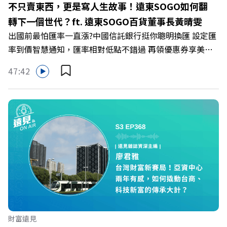
不只賣東西，更是寫人生故事！遠東SOGO如何翻
https://bit.ly/3AjBWNV YT：https://bit.ly/38jNi9k
轉下一個世代？ft. 遠東SOGO百貨董事長黃晴雯
Powered by Firstory Hosting
出國前最怕匯率一直漲?中國信託銀行挺你聰明換匯 設定匯
率到價智慧通知，匯率相對低點不錯過 再領優惠券享美金
最高減3分等優惠 立即設定： https://fstry.pse.is/9d7lr7
47:42
投資外幣如幣別轉換可能產生匯兌損失，應評估涉及自身情
況審慎投資。 完整注意事項詳見網站資訊。 —— 以上為
Firstory Podcast 廣告 —— 在永續減碳、綠色消費與友善
職場的變革浪潮下，傳統大流量、高耗能的百貨零售業該如
何轉型突圍？ 本集《遠見ON AIR》邀請到遠東SOGO百貨
董事長黃晴雯，帶你解析遠東SOGO如何透過戰略布局，打
造出兼顧企業獲利與社會共好的綠色零售新契機！ 🔺如何
從單純百貨專櫃轉型為有溫度的利他平台？ 🔺最難節能的
零售業如何落實「EP100」能效倍增計畫？ 🔺成功推動育
嬰留停、男同仁樂意成家！驚豔業界的「生育代理人制度」
🔺最有人情味的文化橋梁！從社會創新到經典「日本展」的
財富遠見
共好實踐 主持人／遠見雜誌副社長兼遠見智庫總編輯 李建