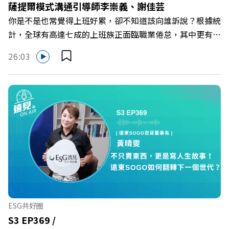
薩提爾模式溝通引導師李崇義、謝佳芸
Powered by Firstory Hosting
你是不是也常覺得上班好累，卻不知道該向誰訴說？根據統
計，全球有高達七成的上班族正面臨職業倦怠，其中更有三
成默默承受著「沉默的倦怠」。當主管的期待、同儕的競爭
26:03
與承上啟下的壓力成為日常，身在職場的我們該如何停止無
止境的自我懷疑，在人際風暴中找回安頓內心的力量？ 本
集《遠見ON AIR》邀請新書《透視職場冰山》作者、薩提
爾模式溝通引導師李崇義與謝佳芸，教你如何看穿職場底層
的應對姿態，以及在緊湊的職場節奏中，修煉安頓心法！
🔺你的自我價值，難道只能由考績和主管來決定？ 🔺你或
你的同事，正在用哪種「不一致」的姿態應對壓力？ 🔺如
何在中高壓的「三明治主管」困境中全身而退？ 主持人／
遠見雜誌總編輯 林讓均 與談人／薩提爾模式溝通引導師、
作者 李崇義、謝佳芸 +++++ 🫧清除腦袋的盲點，也順手理
清生活的雜亂。 點開看質感養成術>>
ESG共好圈
https://gvmkt.pse.is/9al3px ✨關注《遠見》更多的社群：
S3 EP369 /
LINE：https://reurl.cc/A4ELQp IG：