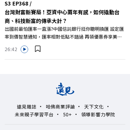
S3 EP368 /
興 與談人／遠東SOGO百貨董事長 黃晴雯 +++++ 🫧清除腦
台灣財富新賽局！亞資中心兩年有感，如何撬動台
袋的盲點，也順手理清生活的雜亂。 點開看質感養成術>>
商、科技新富的傳承大計？
https://gvmkt.pse.is/9al3px ✨關注《遠見》更多的社群：
出國前最怕匯率一直漲?中國信託銀行挺你聰明換匯 設定匯
LINE：https://reurl.cc/A4ELQp IG：
率到價智慧通知，匯率相對低點不錯過 再領優惠券享美金
https://bit.ly/3AjBWNV YT：https://bit.ly/38jNi9k
最高減3分等優惠 立即設定： https://fstry.pse.is/9d7lr7
Powered by Firstory Hosting
26:42
投資外幣如幣別轉換可能產生匯兌損失，應評估涉及自身情
況審慎投資。 完整注意事項詳見網站資訊。 —— 以上為
Firstory Podcast 廣告 —— 如果有一天，台灣成為亞洲新
一代的財富調度與資產管理重鎮，你的資產配置會怎麼變？
在政府力推「亞洲資產管理中心」政策、高雄專區成立滿週
年的關鍵時刻，台灣的投信、信託與財富管理業務，正迎來
史詩級的法規鬆綁與資金浪潮。 本集《遠見ON AIR》邀請
遠見雜誌
哈佛商業評論
天下文化
到遠見資深主編廖君雅，帶你解析這場台灣史上最大規模的
未來親子學習平台
50+
領導影響力學院
財富版圖重組。 🔺資產管理大躍進！台灣憑什麼挑戰亞太
金融重鎮？ 🔺不只是口號！主動式ETF與被動平衡型ETF如