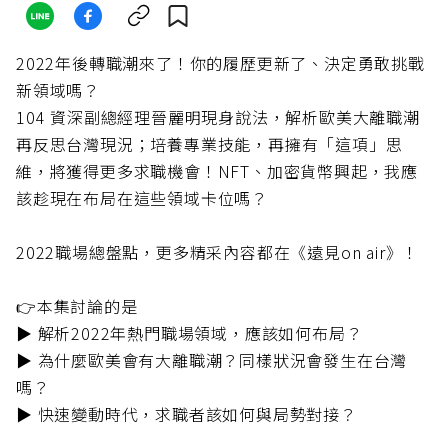
2022年後轉職潮來了！你的履歷更新了、決定勇敢挑戰
新領域嗎？
104 資深副總經理晉麗明現身說法，解析歐美大離職潮
再反思台灣現況；培養專業技能，再擁有「這項」思
維，將獲得更多求職機會！NFT、加密貨幣興起，我應
該趁現在布局在這些領域卡位嗎？
2022職場總盤點，更多精采內容都在《遠見on air》！
👉本集討論的是
▶️ 解析2022年熱門職場領域，應該如何布局？
️▶️ 為什麼歐美會有大離職潮？同樣狀況會發生在台灣
嗎？
▶️ 快速變動時代，求職者該如何與局勢對接？