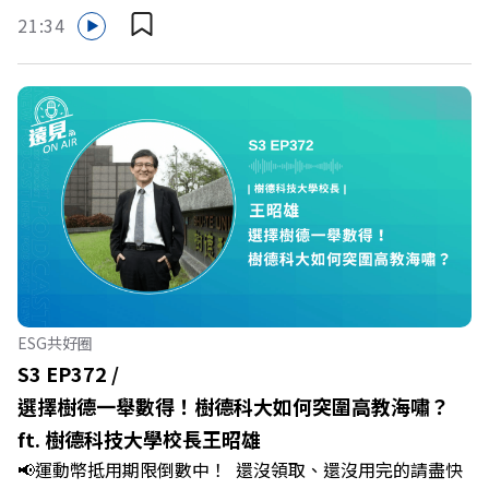
哪裡使用嗎？ 上「動滋網」【合作店家】專區，全台五千
的社群：LINE：https://reurl.cc/A4ELQpIG：
21:34
多家合作業者任你選，馬上來找適用地點！ ➡️
https://bit.ly/3AjBWNVYT：https://bit.ly/38jNi9k
https://fstry.pse.is/9epct2 —— 以上為 FMTaiwan 與
Powered by Firstory Hosting
Firstory Podcast 廣告 —— 你常在職場中感到焦慮、害怕
犯錯，甚至覺得自己正遭受不友善的對待或霸凌嗎？當工作
中的人際摩擦、怕輸怕失敗的緊繃感成為日常，我們不能只
是委屈討好或一味逃避，更需要學會看透人際互動底層的
「職場冰山」。 本集《遠見 ON AIR》邀請到薩提爾模式溝
通引導師、天下文化新書《透視職場冰山》作者李崇義與謝
佳芸老師，帶你透過「冰山理論」拆解職場上的對立與衝
突，學會用「好奇」代替「批判」。即使在變動快速的AI時
代，也能幫自己打造不被成敗輕易定義的強韌自我。 🔺 職
ESG共好圈
場衝突與霸凌從何而來？🔺 如何用「冰山對話」看穿主管
S3 EP372 /
焦慮，將對立化為合作？🔺 怎麼做到「好奇少一點、批判
選擇樹德一舉數得！樹德科大如何突圍高教海嘯？
少一點」？🔺 面對AI時代的職涯焦慮，如何把自我價值打
ft. 樹德科技大學校長王昭雄
分權拿回手裡？ +++++📓《透視職場冰山》新書介紹
📢運動幣抵用期限倒數中！ 還沒領取、還沒用完的請盡快
>>>https://bookzone.cwgv.com.tw/book/BWL108🎂歡