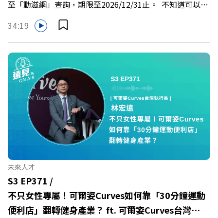
至「動滋網」查詢，期限至2026/12/31止。 不知道可以在
慶遠見40歲生日！手速搶下破天荒的獨家優惠
哪裡使用嗎？ 上「動滋網」【合作店家】專區，全台五千
>>>https://gvmkt.pse.is/9e5pbz✨關注《遠見》更多的社
34:19
多家合作業者任你選，馬上來找適用地點！ ➡️
群：LINE：https://reurl.cc/A4ELQpIG：
https://fstry.pse.is/9epct2 —— 以上為 FMTaiwan 與
https://bit.ly/3AjBWNVYT：https://bit.ly/38jNi9k
Firstory Podcast 廣告 —— 在少子化浪潮、私校面臨退場
Powered by Firstory Hosting
海嘯的嚴峻考驗下，南台灣的技職學校該如何轉型突圍？
本集《遠見ON AIR》邀請到樹德科技大學校長王昭雄，帶
你解析樹德科大如何打造出兼顧學校永續發展與地方創生的
技職教育新典範！ 🔺如何從「傳統私校」轉型為「產學無
縫接軌者」？ 🔺AI如何深度賦能設計與人文學科學群？ 🔺
首創「菲律賓半導體專班」！驚豔科技界的國際精準育才
🔺一舉拿下4大USR專案！深耕地方的溫暖社會責任平台 主
持人／遠見雜誌副社長兼遠見智庫總編輯 李建興 與談人／
未來人才
樹德科技大學校長 王昭雄 +++++ 🎂歡慶遠見40歲生日！手
S3 EP371 /
速搶下破天荒的獨家優惠
不只女性專屬！可爾姿Curves如何靠「30分鐘運動
>>>https://gvmkt.pse.is/9e5pbz ✨關注《遠見》更多的社
便利店」翻轉健身產業？ ft. 可爾姿Curves台灣執
群： LINE：https://reurl.cc/A4ELQp IG：