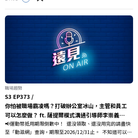
推動下，嘉義縣政府成功打破過往傳統農業縣的侷限，讓返
鄉子弟不僅能「回得來、留得下、活得好」，更為地方累積
迎向黃金十年的發展動能。 本集《遠見ON AIR》邀請嘉義
縣長翁章梁、立法委員蔡易餘、財信傳媒集團董事長謝金
河、紙風車劇團創辦人李永豐、以及嘉義縣人力發展所所長
許喻理。帶你深入剖析《嘉義被看見了》書中收錄的八年轉
型故事，讀懂這段洗天換地的歷程，並共同看見下一個黃金
十年的發展藍圖！ 🔺翁章梁縣長如何攜手團隊，在大牌林
立的科技版圖中搶先卡位亞創中心？🔺品牌如何雙重升級，
化傳統作物為高價值的精品品牌？🔺如何將自身的失敗學，
轉化為凝聚團隊與縣民認同感的力量？🔺在迎向黃金十年的
職場趨勢
新局下，嘉義如何打造子弟能安心安居的未來？ 主持人／
S3 EP373 /
遠見雜誌副社長兼遠見智庫總編輯 李建興 與談人／嘉義縣
你怕被職場霸凌嗎？打破辦公室冰山，主管和員工
縣長 翁章梁、立法委員 蔡易餘、財信傳媒集團董事長 謝金
可以怎麼做？ ft. 薩提爾模式溝通引導師李崇義、
河、紙風車劇團創辦人 李永豐、嘉義縣人力發展所所長 許
📢運動幣抵用期限倒數中！ 還沒領取、還沒用完的請盡快
謝佳芸
喻理+++++🎂歡慶遠見40歲生日！手速搶下破天荒的獨家
至「動滋網」查詢，期限至2026/12/31止。 不知道可以在
優惠>>>https://gvmkt.pse.is/9e5pbz✨關注《遠見》更多