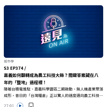
城市學
S3 EP374 /
嘉義如何翻轉成為農工科技大縣？關鍵答案藏在八
年的「整地」過程裡！
隨著台積電進駐、嘉義科學園區二期啟動、無人機產業聚落
成形，昔日的「台灣糧倉」正以驚人的速度邁向農工科技大
縣。在智慧農業、精品農產與「嘉義優鮮」品牌同步升級的
27:01