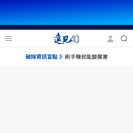
破除資訊盲點
刷手機就能變厲害