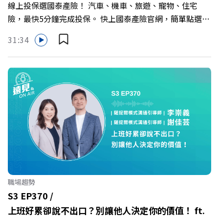
線上投保選國泰產險！ 汽車、機車、旅遊、寵物、住宅
行長林宏遠
https://bit.ly/3AjBWNV YT：https://bit.ly/38jNi9k
險，最快5分鐘完成投保。 快上國泰產險官網，簡單點選，
Powered by Firstory Hosting
保障立即到位！ https://fstry.pse.is/9eddvv —— 以上為
31:34
Firstory Podcast 廣告 —— 在健康意識抬頭、健身產業百
家爭鳴的激烈浪潮下，傳統的健身房該如何轉型突圍？ 本
集《遠見ON AIR》邀請到可爾姿Curves台灣執行長林宏
遠，帶你解析可爾姿如何打造出兼顧健康生活與女力創業的
健身新契機！ 🔺如何從「傳統大型健身房」轉型為「社區
運動便利店」？ 🔺運動如何落實最貼心的「女性專屬、零
壓力」空間？ 🔺對抗肌少症、預防高齡化！驚豔醫學界的
「社會處方」 🔺超高加盟成功率！為無數女性圓夢的「女
力互助與微型創業平台」 主持人／遠見雜誌副社長兼遠見
智庫總編輯 李建興 與談人／可爾姿Curves台灣執行長 林宏
遠 +++++ 🫧清除腦袋的盲點，也順手理清生活的雜亂。 點
職場趨勢
開看質感養成術>> https://gvmkt.pse.is/9al3px ✨關注
S3 EP370 /
《遠見》更多的社群： LINE：https://reurl.cc/A4ELQp
上班好累卻說不出口？別讓他人決定你的價值！ ft.
IG：https://bit.ly/3AjBWNV YT：https://bit.ly/38jNi9k