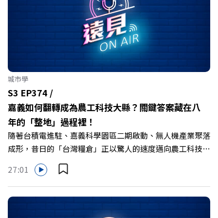
城市學
S3 EP374 /
嘉義如何翻轉成為農工科技大縣？關鍵答案藏在八
年的「整地」過程裡！
隨著台積電進駐、嘉義科學園區二期啟動、無人機產業聚落
成形，昔日的「台灣糧倉」正以驚人的速度邁向農工科技大
縣。在智慧農業、精品農產與「嘉義優鮮」品牌同步升級的
27:01
推動下，嘉義縣政府成功打破過往傳統農業縣的侷限，讓返
鄉子弟不僅能「回得來、留得下、活得好」，更為地方累積
迎向黃金十年的發展動能。 本集《遠見ON AIR》邀請嘉義
縣長翁章梁、立法委員蔡易餘、財信傳媒集團董事長謝金