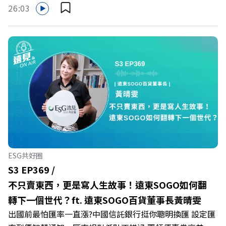
成默默承受著「沉默的倦怠」。當主管的期待、同儕的競爭
26:03
與承上啟下的壓力成為日常，身在職場的我們該如何停止無
止境的自我懷疑，在人際風暴中找回安頓內心的力量？ 本
集《遠見ON AIR》邀請新書《透視職場冰山》作者、薩提
爾模式溝通引導師李崇義與謝佳芸，教你如何看穿職場底層
的應對姿態，以及在緊湊的職場節奏中，修煉安頓心法！
🔺你的自我價值，難道只能由考績和主管來決定？ 🔺你或
你的同事，正在用哪種「不一致」的姿態應對壓力？ 🔺如
何在中高壓的「三明治主管」困境中全身而退？ 主持人／
遠見雜誌總編輯 林讓均 與談人／薩提爾模式溝通引導師、
作者 李崇義、謝佳芸 +++++ 🫧清除腦袋的盲點，也順手理
清生活的雜亂。 點開看質感養成術>>
ESG共好圈
https://gvmkt.pse.is/9al3px ✨關注《遠見》更多的社群：
S3 EP369 /
LINE：https://reurl.cc/A4ELQp IG：
不只賣東西，更是寫人生故事！遠東SOGO如何翻
https://bit.ly/3AjBWNV YT：https://bit.ly/38jNi9k
轉下一個世代？ft. 遠東SOGO百貨董事長黃晴雯
Powered by Firstory Hosting
出國前最怕匯率一直漲?中國信託銀行挺你聰明換匯 設定匯