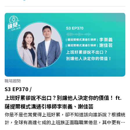
家爭鳴的激烈浪潮下，傳統的健身房該如何轉型突圍？ 本
集《遠見ON AIR》邀請到可爾姿Curves台灣執行長林宏
遠，帶你解析可爾姿如何打造出兼顧健康生活與女力創業的
健身新契機！ 🔺如何從「傳統大型健身房」轉型為「社區
運動便利店」？ 🔺運動如何落實最貼心的「女性專屬、零
壓力」空間？ 🔺對抗肌少症、預防高齡化！驚豔醫學界的
「社會處方」 🔺超高加盟成功率！為無數女性圓夢的「女
力互助與微型創業平台」 主持人／遠見雜誌副社長兼遠見
智庫總編輯 李建興 與談人／可爾姿Curves台灣執行長 林宏
遠 +++++ 🫧清除腦袋的盲點，也順手理清生活的雜亂。 點
職場趨勢
開看質感養成術>> https://gvmkt.pse.is/9al3px ✨關注
S3 EP370 /
《遠見》更多的社群： LINE：https://reurl.cc/A4ELQp
上班好累卻說不出口？別讓他人決定你的價值！ ft.
IG：https://bit.ly/3AjBWNV YT：https://bit.ly/38jNi9k
薩提爾模式溝通引導師李崇義、謝佳芸
Powered by Firstory Hosting
你是不是也常覺得上班好累，卻不知道該向誰訴說？根據統
計，全球有高達七成的上班族正面臨職業倦怠，其中更有三