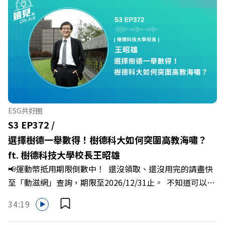
犯錯，甚至覺得自己正遭受不友善的對待或霸凌嗎？當工作
中的人際摩擦、怕輸怕失敗的緊繃感成為日常，我們不能只
是委屈討好或一味逃避，更需要學會看透人際互動底層的
「職場冰山」。 本集《遠見 ON AIR》邀請到薩提爾模式溝
通引導師、天下文化新書《透視職場冰山》作者李崇義與謝
佳芸老師，帶你透過「冰山理論」拆解職場上的對立與衝
突，學會用「好奇」代替「批判」。即使在變動快速的AI時
代，也能幫自己打造不被成敗輕易定義的強韌自我。 🔺 職
ESG共好圈
場衝突與霸凌從何而來？🔺 如何用「冰山對話」看穿主管
S3 EP372 /
焦慮，將對立化為合作？🔺 怎麼做到「好奇少一點、批判
選擇樹德一舉數得！樹德科大如何突圍高教海嘯？
少一點」？🔺 面對AI時代的職涯焦慮，如何把自我價值打
ft. 樹德科技大學校長王昭雄
分權拿回手裡？ +++++📓《透視職場冰山》新書介紹
📢運動幣抵用期限倒數中！ 還沒領取、還沒用完的請盡快
>>>https://bookzone.cwgv.com.tw/book/BWL108🎂歡
至「動滋網」查詢，期限至2026/12/31止。 不知道可以在
慶遠見40歲生日！手速搶下破天荒的獨家優惠
哪裡使用嗎？ 上「動滋網」【合作店家】專區，全台五千
>>>https://gvmkt.pse.is/9e5pbz✨關注《遠見》更多的社
34:19
多家合作業者任你選，馬上來找適用地點！ ➡️
群：LINE：https://reurl.cc/A4ELQpIG：
https://fstry.pse.is/9epct2 —— 以上為 FMTaiwan 與