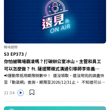
河、紙風車劇團創辦人李永豐、以及嘉義縣人力發展所所長
許喻理。帶你深入剖析《嘉義被看見了》書中收錄的八年轉
型故事，讀懂這段洗天換地的歷程，並共同看見下一個黃金
十年的發展藍圖！ 🔺翁章梁縣長如何攜手團隊，在大牌林
立的科技版圖中搶先卡位亞創中心？🔺品牌如何雙重升級，
化傳統作物為高價值的精品品牌？🔺如何將自身的失敗學，
轉化為凝聚團隊與縣民認同感的力量？🔺在迎向黃金十年的
職場趨勢
新局下，嘉義如何打造子弟能安心安居的未來？ 主持人／
S3 EP373 /
遠見雜誌副社長兼遠見智庫總編輯 李建興 與談人／嘉義縣
你怕被職場霸凌嗎？打破辦公室冰山，主管和員工
縣長 翁章梁、立法委員 蔡易餘、財信傳媒集團董事長 謝金
可以怎麼做？ ft. 薩提爾模式溝通引導師李崇義、
河、紙風車劇團創辦人 李永豐、嘉義縣人力發展所所長 許
📢運動幣抵用期限倒數中！ 還沒領取、還沒用完的請盡快
謝佳芸
喻理+++++🎂歡慶遠見40歲生日！手速搶下破天荒的獨家
至「動滋網」查詢，期限至2026/12/31止。 不知道可以在
優惠>>>https://gvmkt.pse.is/9e5pbz✨關注《遠見》更多
哪裡使用嗎？ 上「動滋網」【合作店家】專區，全台五千
的社群：LINE：https://reurl.cc/A4ELQpIG：
21:34
多家合作業者任你選，馬上來找適用地點！ ➡️
https://bit.ly/3AjBWNVYT：https://bit.ly/38jNi9k
https://fstry.pse.is/9epct2 —— 以上為 FMTaiwan 與
Powered by Firstory Hosting
Firstory Podcast 廣告 —— 你常在職場中感到焦慮、害怕