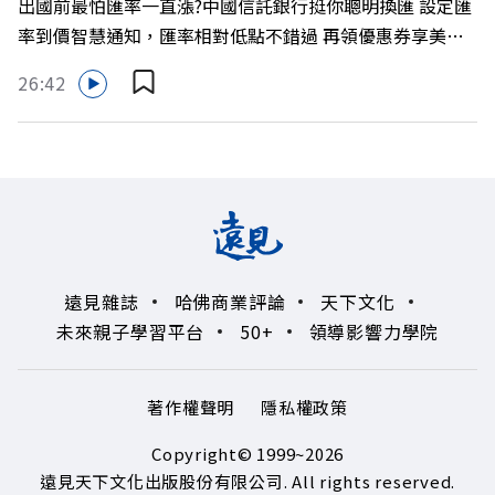
出國前最怕匯率一直漲?中國信託銀行挺你聰明換匯 設定匯
LINE：https://reurl.cc/A4ELQp IG：
率到價智慧通知，匯率相對低點不錯過 再領優惠券享美金
https://bit.ly/3AjBWNV YT：https://bit.ly/38jNi9k
最高減3分等優惠 立即設定： https://fstry.pse.is/9d7lr7
Powered by Firstory Hosting
26:42
投資外幣如幣別轉換可能產生匯兌損失，應評估涉及自身情
況審慎投資。 完整注意事項詳見網站資訊。 —— 以上為
Firstory Podcast 廣告 —— 如果有一天，台灣成為亞洲新
一代的財富調度與資產管理重鎮，你的資產配置會怎麼變？
在政府力推「亞洲資產管理中心」政策、高雄專區成立滿週
年的關鍵時刻，台灣的投信、信託與財富管理業務，正迎來
史詩級的法規鬆綁與資金浪潮。 本集《遠見ON AIR》邀請
遠見雜誌
哈佛商業評論
天下文化
到遠見資深主編廖君雅，帶你解析這場台灣史上最大規模的
未來親子學習平台
50+
領導影響力學院
財富版圖重組。 🔺資產管理大躍進！台灣憑什麼挑戰亞太
金融重鎮？ 🔺不只是口號！主動式ETF與被動平衡型ETF如
何引爆市場？ 🔺打破「富不過三代」魔咒，如何靠信託鬆
著作權聲明
隱私權政策
綁落實百年傳承？ 🔺高雄專區滿一週年！如何打造在地財
富生態系？ 主持人／遠見雜誌總編輯 林讓均 與談人／遠見
Copyright© 1999~2026
雜誌資深主編 廖君雅 +++++ 💰更多專題導覽
遠見天下文化出版股份有限公司. All rights reserved.