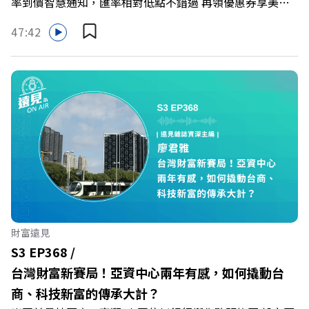
率到價智慧通知，匯率相對低點不錯過 再領優惠券享美金
最高減3分等優惠 立即設定： https://fstry.pse.is/9d7lr7
47:42
投資外幣如幣別轉換可能產生匯兌損失，應評估涉及自身情
況審慎投資。 完整注意事項詳見網站資訊。 —— 以上為
Firstory Podcast 廣告 —— 在永續減碳、綠色消費與友善
職場的變革浪潮下，傳統大流量、高耗能的百貨零售業該如
何轉型突圍？ 本集《遠見ON AIR》邀請到遠東SOGO百貨
董事長黃晴雯，帶你解析遠東SOGO如何透過戰略布局，打
造出兼顧企業獲利與社會共好的綠色零售新契機！ 🔺如何
從單純百貨專櫃轉型為有溫度的利他平台？ 🔺最難節能的
零售業如何落實「EP100」能效倍增計畫？ 🔺成功推動育
嬰留停、男同仁樂意成家！驚豔業界的「生育代理人制度」
🔺最有人情味的文化橋梁！從社會創新到經典「日本展」的
財富遠見
共好實踐 主持人／遠見雜誌副社長兼遠見智庫總編輯 李建
S3 EP368 /
興 與談人／遠東SOGO百貨董事長 黃晴雯 +++++ 🫧清除腦
台灣財富新賽局！亞資中心兩年有感，如何撬動台
袋的盲點，也順手理清生活的雜亂。 點開看質感養成術>>
商、科技新富的傳承大計？
https://gvmkt.pse.is/9al3px ✨關注《遠見》更多的社群：