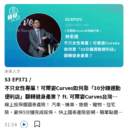
https://bit.ly/3AjBWNVYT：https://bit.ly/38jNi9k
Firstory Podcast 廣告 —— 在少子化浪潮、私校面臨退場
Powered by Firstory Hosting
海嘯的嚴峻考驗下，南台灣的技職學校該如何轉型突圍？
本集《遠見ON AIR》邀請到樹德科技大學校長王昭雄，帶
你解析樹德科大如何打造出兼顧學校永續發展與地方創生的
技職教育新典範！ 🔺如何從「傳統私校」轉型為「產學無
縫接軌者」？ 🔺AI如何深度賦能設計與人文學科學群？ 🔺
首創「菲律賓半導體專班」！驚豔科技界的國際精準育才
🔺一舉拿下4大USR專案！深耕地方的溫暖社會責任平台 主
持人／遠見雜誌副社長兼遠見智庫總編輯 李建興 與談人／
未來人才
樹德科技大學校長 王昭雄 +++++ 🎂歡慶遠見40歲生日！手
S3 EP371 /
速搶下破天荒的獨家優惠
不只女性專屬！可爾姿Curves如何靠「30分鐘運動
>>>https://gvmkt.pse.is/9e5pbz ✨關注《遠見》更多的社
便利店」翻轉健身產業？ ft. 可爾姿Curves台灣執
群： LINE：https://reurl.cc/A4ELQp IG：
線上投保選國泰產險！ 汽車、機車、旅遊、寵物、住宅
行長林宏遠
https://bit.ly/3AjBWNV YT：https://bit.ly/38jNi9k
險，最快5分鐘完成投保。 快上國泰產險官網，簡單點選，
Powered by Firstory Hosting
保障立即到位！ https://fstry.pse.is/9eddvv —— 以上為
31:34
Firstory Podcast 廣告 —— 在健康意識抬頭、健身產業百