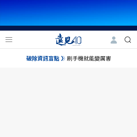
破除資訊盲點
刷手機就能變厲害