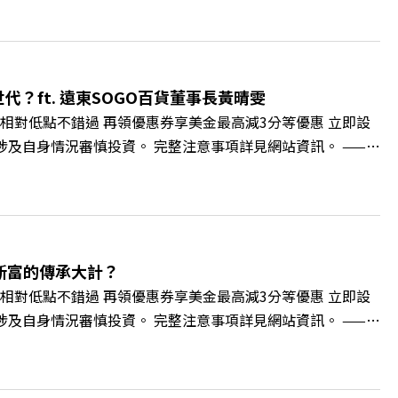
績和主管來決定？ 🔺你或你的同事，正在用哪種「不一致」
遠見雜誌總編輯 林讓均 與談人／薩提爾模式溝通引導師、作
 https://gvmkt.pse.is/9al3px ✨關注《遠見》更
://bit.ly/38jNi9k Powered by Firstory Hosting
？ft. 遠東SOGO百貨董事長黃晴雯
相對低點不錯過 再領優惠券享美金最高減3分等優惠 立即設
損失，應評估涉及自身情況審慎投資。 完整注意事項詳見網站資訊。 ——
的變革浪潮下，傳統大流量、高耗能的百貨零售業該如何轉型突圍？ 本
O如何透過戰略布局，打造出兼顧企業獲利與社會共好的綠色零售
如何落實「EP100」能效倍增計畫？ 🔺成功推動育嬰留停、
社會創新到經典「日本展」的共好實踐 主持人／遠見雜誌副
 🫧清除腦袋的盲點，也順手理清生活的雜亂。 點開看質感養成術
新富的傳承大計？
cc/A4ELQp IG：https://bit.ly/3AjBWNV YT：
相對低點不錯過 再領優惠券享美金最高減3分等優惠 立即設
損失，應評估涉及自身情況審慎投資。 完整注意事項詳見網站資訊。 ——
的財富調度與資產管理重鎮，你的資產配置會怎麼變？在政府力推「亞洲
管理業務，正迎來史詩級的法規鬆綁與資金浪潮。 本集《遠
版圖重組。 🔺資產管理大躍進！台灣憑什麼挑戰亞太金融重