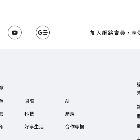
口號！主動式ETF與被動平衡型ETF如何引爆市場？ 🔺打破「富
在地財富生態系？ 主持人／遠見雜誌總編輯 林讓均 與談人／遠見雜
w.gvm.com.tw/topic/2355 🫧清除腦袋的盲點，也順手理清生活的雜亂
INE：https://reurl.cc/A4ELQp IG：https://bit.ly/3AjBW
加入網路會員，享
章
題
國際
AI
融
科技
產經
服
育
好享生活
合作專欄