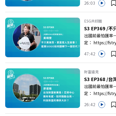
26:03
態，以及在緊湊的
的姿態應對壓力？
者 李崇義、謝佳芸 
ESG共好圈
多的社群： LINE：http
S3 EP369 /
不
出國前最怕匯率一
定： https:/
以上為 First
47:42
集《遠見ON A
新契機！ 🔺如
男同仁樂意成家！
財富遠見
社長兼遠見智庫總
S3 EP368 /
台
>> https://gv
出國前最怕匯率一
https://bit.ly/3
定： https:/
以上為 First
26:42
資產管理中心」
見ON AIR》