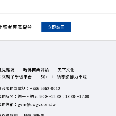
不過三代」魔咒，如何靠信託鬆綁落實百年傳承？ 🔺高雄專區滿
誌資深主編 廖君雅 +++++ 💰更多專題導覽
。 點開看質感養成術>> https://gvmkt.pse.is/9al3px ✨
NV YT：https://bit.ly/38jNi9k Powered by Firstory
受讀者專屬權益
立即註冊
遠見雜誌
哈佛商業評論
天下文化
未來親子學習平台
50+
領導影響力學院
讀者服務部電話：+886 2662-0012
務時間：週一 ~ 週五 9:00～12:30；13:30～17:00
服務信箱：gvm@cwgv.com.tw
著作權聲明
隱私權政策