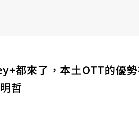
書6選3 特價 3,980 元
y+都來了，本土OTT的優勢在哪？
李明哲