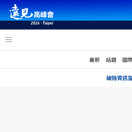
文
最新
最新
話題
國
雜誌目錄
活動
話題
AI
破除資訊
學堂
專題報導
科技
教育
遠見ON AIR
影音
合作