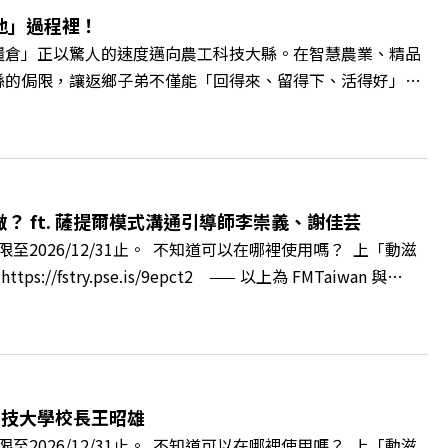
地」過程裡！
糧倉」正以驚人的速度邁向農工科技大縣。在智慧農業、精品
縣的侷限，讓返鄉子弟不僅能「回得來、留得下、活得好」，
翁章梁、立法委員蔡易餘、財信傳媒集團董事長謝金河、紙風車
看見了》書中收錄的八年轉型故事，讀懂這段洗天換地的歷
牌林立的科技版圖中搶先卡位亞創中心？🔺品牌如何雙重升
與縣民認同感的力量？🔺在迎向黃金十年的新局下，嘉義如何
 與談人／嘉義縣縣長 翁章梁、立法委員 蔡易餘、財信傳媒集
 ft. 薩提爾模式溝通引導師李崇義、謝佳芸
++🎂歡慶遠見40歲生日！手速搶下破天荒的獨家優惠
2026/12/31止。 不知道可以在哪裡使用嗎？ 上「動滋
cc/A4ELQpIG：https://bit.ly/3AjBWNVYT：
ry.pse.is/9epct2 —— 以上為 FMTaiwan 與
得自己正遭受不友善的對待或霸凌嗎？當工作中的人際摩擦、怕輸怕失
層的「職場冰山」。 本集《遠見 ON AIR》邀請到薩提
帶你透過「冰山理論」拆解職場上的對立與衝突，學會用「好
強韌自我。 🔺 職場衝突與霸凌從何而來？🔺 如何用「冰
」？🔺 面對AI時代的職涯焦慮，如何把自我價值打分權拿回
科技大學校長王昭雄
m.tw/book/BWL108🎂歡慶遠見40歲生日！手速搶下破天荒的獨
2026/12/31止。 不知道可以在哪裡使用嗎？ 上「動滋