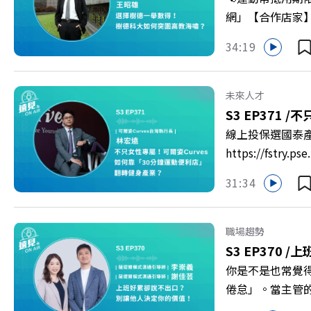
家優惠>>>https:/
網」【合作店家】專區
https://bit.ly/3
Firstory 
34:19
到樹德科技大學
「產學無縫接軌者
USR專案！深耕
未來人才
慶遠見40歲生日！手
S3 EP371 /
不只
https://reurl.c
線上投保選國泰
https://fst
轉型突圍？ 本集
31:34
機！ 🔺如何從
高齡化！驚豔醫學
庫總編輯 李建興 
職場趨勢
https://gvmkt
S3 EP370 /
上
https://bit.ly/3
你是不是也常覺
倦怠」。當主管
的力量？ 本集《