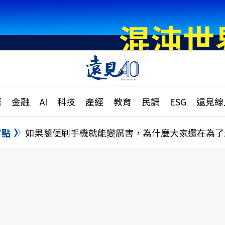
章
特輯
文章
大學升學、職涯攻略
遠
際
金融
AI
科技
產經
教育
民調
ESG
遠見線
國際
更
縣市施政調查全解析
金融
單
民調
盲點
如果隨便刷手機就能變厲害，為什麼大家還在為了
產經
電
好享生活
獨
專欄