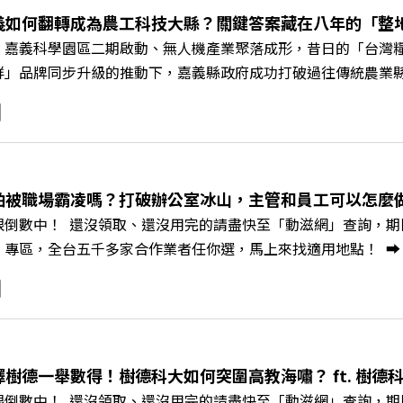
義如何翻轉成為農工科技大縣？關鍵答案藏在八年的「整
、嘉義科學園區二期啟動、無人機產業聚落成形，昔日的「台灣
鮮」品牌同步升級的推動下，嘉義縣政府成功打破過往傳統農業
黃金十年的發展動能。 本集《遠見ON AIR》邀請嘉義縣長
豐、以及嘉義縣人力發展所所長許喻理。帶你深入剖析《嘉義被
一個黃金十年的發展藍圖！ 🔺翁章梁縣長如何攜手團隊，在大
為高價值的精品品牌？🔺如何將自身的失敗學，轉化為凝聚團隊
居的未來？ 主持人／遠見雜誌副社長兼遠見智庫總編輯 李建興
怕被職場霸凌嗎？打破辦公室冰山，主管和員工可以怎麼做？
、紙風車劇團創辦人 李永豐、嘉義縣人力發展所所長 許喻理+++
限倒數中！ 還沒領取、還沒用完的請盡快至「動滋網」查詢，期限至
mkt.pse.is/9e5pbz✨關注《遠見》更多的社群：LINE：https://reurl.
，全台五千多家合作業者任你選，馬上來找適用地點！ ➡️ https://fst
8jNi9k Powered by Firstory Hosting
Podcast 廣告 —— 你常在職場中感到焦慮、害怕犯錯，甚至覺
常，我們不能只是委屈討好或一味逃避，更需要學會看透人際互動底
師、天下文化新書《透視職場冰山》作者李崇義與謝佳芸老師，
。即使在變動快速的AI時代，也能幫自己打造不被成敗輕易定義的
焦慮，將對立化為合作？🔺 怎麼做到「好奇少一點、批判少一點
擇樹德一舉數得！樹德科大如何突圍高教海嘯？ ft. 樹德
《透視職場冰山》新書介紹>>>https://bookzone.cwgv.co
限倒數中！ 還沒領取、還沒用完的請盡快至「動滋網」查詢，期限至