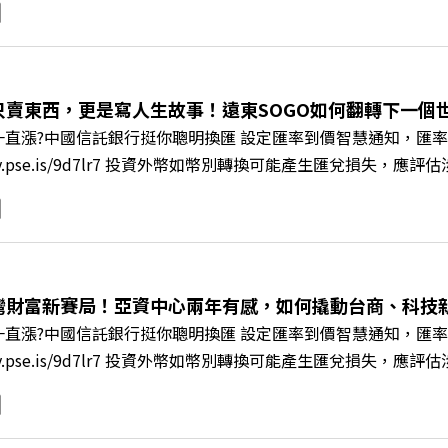
職場節奏中，修煉安頓心法！ 🔺你的自我價值，難道只能由考
 🔺如何在中高壓的「三明治主管」困境中全身而退？ 主持人／
+++++ 🫧清除腦袋的盲點，也順手理清生活的雜亂。 點開看質感養成術>>
s://reurl.cc/A4ELQp IG：https://bit.ly/3AjBWNV YT：https
只賣東西，更是寫人生故事！遠東SOGO如何翻轉下一個世代
直漲?中國信託銀行挺你聰明換匯 設定匯率到價智慧通知，匯率
/fstry.pse.is/9d7lr7 投資外幣如幣別轉換可能產生匯兌
ory Podcast 廣告 —— 在永續減碳、綠色消費與友善職場
IR》邀請到遠東SOGO百貨董事長黃晴雯，帶你解析遠東SOG
何從單純百貨專櫃轉型為有溫度的利他平台？ 🔺最難節能的零售業
驚豔業界的「生育代理人制度」 🔺最有人情味的文化橋梁！從
編輯 李建興 與談人／遠東SOGO百貨董事長 黃晴雯 +++++
灣財富新賽局！亞資中心兩年有感，如何撬動台商、科技
mkt.pse.is/9al3px ✨關注《遠見》更多的社群： LINE：https://reurl.
直漲?中國信託銀行挺你聰明換匯 設定匯率到價智慧通知，匯率
8jNi9k Powered by Firstory Hosting
/fstry.pse.is/9d7lr7 投資外幣如幣別轉換可能產生匯兌
ory Podcast 廣告 —— 如果有一天，台灣成為亞洲新一代
政策、高雄專區成立滿週年的關鍵時刻，台灣的投信、信託與財富
邀請到遠見資深主編廖君雅，帶你解析這場台灣史上最大規模的財富