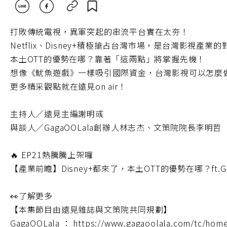
打敗傳統電視，異軍突起的串流平台實在太夯！
Netflix、Disney+積極搶占台灣市場，是台灣影視
本土OTT的優勢在哪？靠著「這兩點」將掌握先機！
想像《魷魚遊戲》一樣吸引國際資金，台灣影視可以怎麼
更多精采觀點就在遠見on air！
主持人／遠見主編謝明彧
與談人／GagaOOLala創辦人林志杰、文策院院長李明哲
🔥 EP21熱騰騰上架囉
【產業前瞻】Disney+都來了，本土OTT的優勢在哪？ft
👀了解更多
【本集節目由遠見雜誌與文策院共同規劃】
GagaOOLala ： https://www.gagaoolala.com/tc/hom