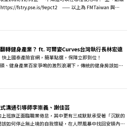
url.cc/A4ELQpIG：https://bit.ly/3AjBWNVYT：
ry.pse.is/9epct2 —— 以上為 FMTaiwan 與
，南台灣的技職學校該如何轉型突圍？ 本集《遠見ON AIR》邀請
方創生的技職教育新典範！ 🔺如何從「傳統私校」轉型為
賓半導體專班」！驚豔科技界的國際精準育才 🔺一舉拿下4大
李建興 與談人／樹德科技大學校長 王昭雄 +++++ 🎂歡
pbz ✨關注《遠見》更多的社群： LINE：
轉健身產業？ ft. 可爾姿Curves台灣執行長林宏遠
9k Powered by Firstory Hosting
。 快上國泰產險官網，簡單點選，保障立即到位！
廣告 —— 在健康意識抬頭、健身產業百家爭鳴的激烈浪潮下，傳統的健身房該如何
帶你解析可爾姿如何打造出兼顧健康生活與女力創業的健身新契
實最貼心的「女性專屬、零壓力」空間？ 🔺對抗肌少症、預防
力互助與微型創業平台」 主持人／遠見雜誌副社長兼遠見智
腦袋的盲點，也順手理清生活的雜亂。 點開看質感養成術>>
A4ELQp IG：https://bit.ly/3AjBWNV YT：
爾模式溝通引導師李崇義、謝佳芸
的上班族正面臨職業倦怠，其中更有三成默默承受著「沉默的
們該如何停止無止境的自我懷疑，在人際風暴中找回安頓內心
溝通引導師李崇義與謝佳芸，教你如何看穿職場底層的應對姿