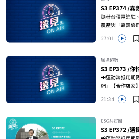
S3 EP374 /
嘉
隨著台積電進駐
農產與「嘉義優
更為地方累積迎向
27:01
劇團創辦人李永
程，並共同看見下
級，化傳統作物
職場趨勢
打造子弟能安心安
S3 EP373 /
你
團董事長 謝金河
📢運動幣抵用期
>>>https://gv
網」【合作店家】專區
https://bit.ly/3
Firstory 
21:34
敗的緊繃感成為日
爾模式溝通引導
奇」代替「批判」
ESG共好圈
山對話」看穿主管
S3 EP372 /
選
手裡？ +++++
📢運動幣抵用期