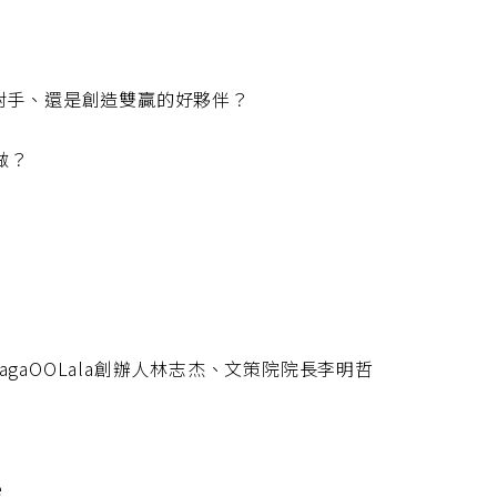
產業的對手、還是創造雙贏的好夥伴？
做？
.GagaOOLala創辦人林志杰、文策院院長李明哲
e