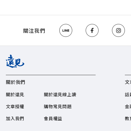
鎮？ 🔺不只是
一週年！如何打造
>>https://ww
關注《遠見》更多的社群： L
關注我們
Hosting
關於我們
文
關於遠見
關於遠見線上讀
話
文章授權
購物常見問題​
金
加入我們
會員權益
教