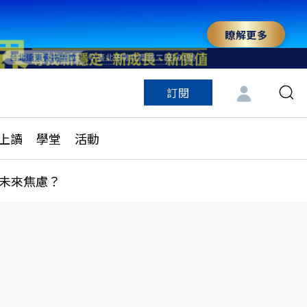
瞭解更多
訂閱
特色頻道
訂閱
見線上讀
ESG遠見
上讀
學堂
活動
多訂閱方案
城市學
刊購買
健康遠見
未來焦慮？
子報訂閱
華人精英論壇
享知識包
領導影響力學院