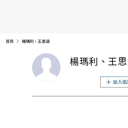
【遠見40週年慶】訂《遠見》贈實用家電3選1+暢銷好
首頁
目前頁面：
楊瑪利、王思涵
楊瑪利、王思
加入追