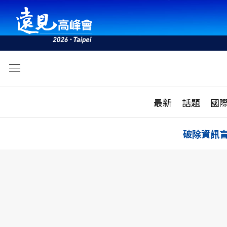
文
最新
最新
話題
國
雜誌目錄
活動
話題
AI
破除資訊
學堂
專題報導
科技
教育
遠見ON AIR
影音
合作