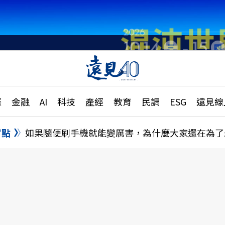
章
特輯
文章
大學升學、職涯攻略
遠
際
金融
AI
科技
產經
教育
民調
ESG
遠見線
國際
更
縣市施政調查全解析
金融
單
民調
盲點
如果隨便刷手機就能變厲害，為什麼大家還在為了
產經
電
好享生活
獨
專欄