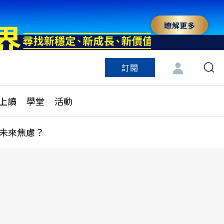
瞭解更多
訂閱
特色頻道
訂閱
見線上讀
ESG遠見
上讀
學堂
活動
多訂閱方案
城市學
刊購買
健康遠見
未來焦慮？
子報訂閱
華人精英論壇
享知識包
領導影響力學院