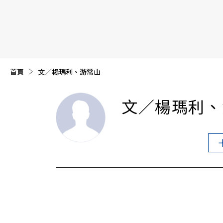
【遠見40週年慶】訂《遠見》贈實用家電3選1+暢銷好
首頁
目前頁面：
文／楊瑪利、游常山
文／楊瑪利、