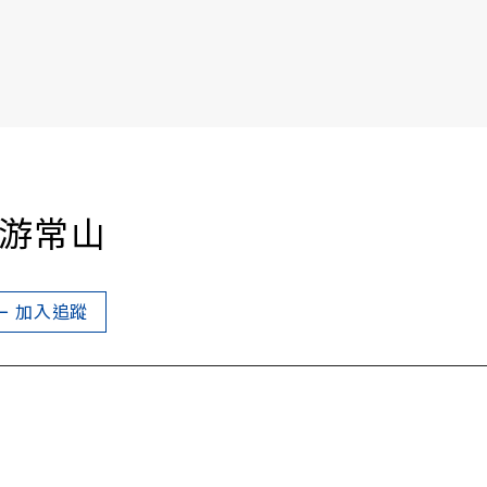
書6選3 特價 3,980 元
游常山
加入追蹤