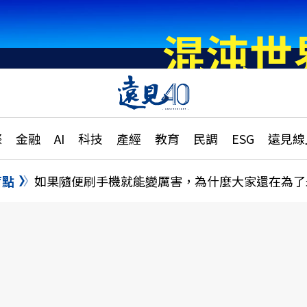
章
特輯
文章
大學升學、職涯攻略
遠
際
金融
AI
科技
產經
教育
民調
ESG
遠見線
國際
更
縣市施政調查全解析
金融
單
民調
盲點
如果隨便刷手機就能變厲害，為什麼大家還在為了
產經
電
好享生活
獨
專欄