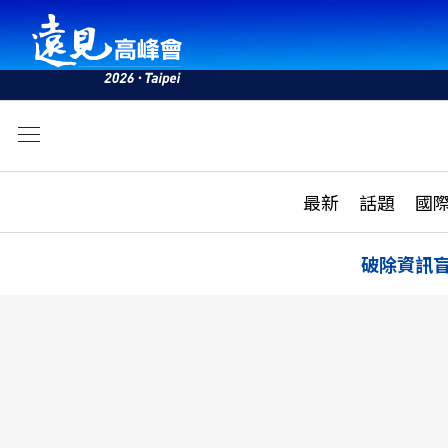
文
最新
最新
話題
國
雜誌目錄
活動
話題
AI
破除資訊
學堂
專題報導
科技
教育
遠見ON AIR
影音
合作