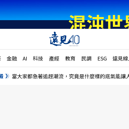
章
特輯
文章
大學升學、職涯攻略
遠
際
金融
AI
科技
產經
教育
民調
ESG
遠見線
國際
更
縣市施政調查全解析
金融
單
民調
澱
當大家都急著追趕潮流，究竟是什麼樣的底氣能讓
產經
電
好享生活
獨
專欄