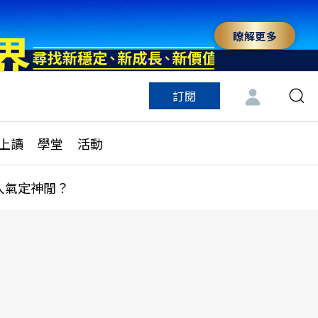
瞭解更多
訂閱
特色頻道
訂閱
見線上讀
ESG遠見
上讀
學堂
活動
多訂閱方案
城市學
刊購買
健康遠見
人氣定神閒？
子報訂閱
華人精英論壇
享知識包
領導影響力學院