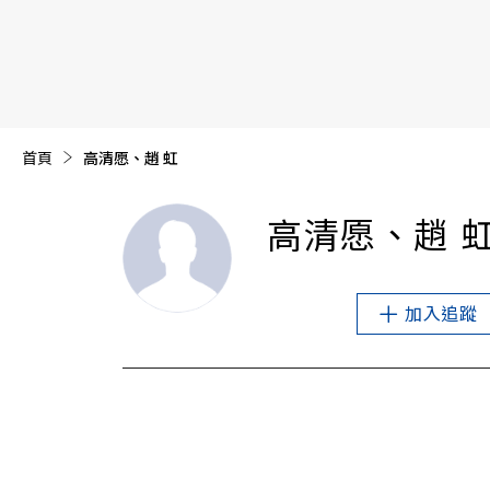
【遠見40週年慶】訂《遠見》贈實用家電3選1+暢銷好
首頁
目前頁面：
高清愿、趙 虹
高清愿、趙 
加入追蹤