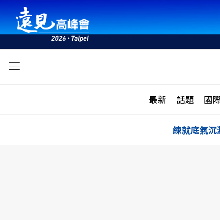
文
最新
最新
話題
國
雜誌目錄
活動
話題
AI
練就底氣沉
學堂
專題報導
科技
教育
遠見ON AIR
影音
合作