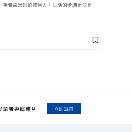
同為黃膚黑眼的韓國人，生活的步調是快是
的現代生活步調與其他世界大都曾無異。2.韓
受讀者專屬權益
立即註冊