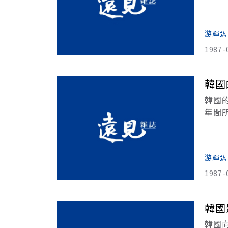
揮令
因加
游輝弘
1987-
韓國
韓國
年間
「以
心。
游輝弘
1987-
韓國
韓國