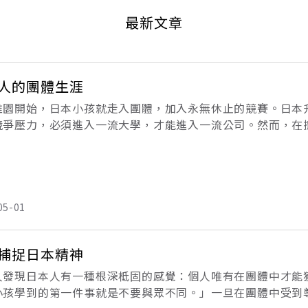
最新文章
人的團體生涯
稚園開始，日本小孩就走入團體，加入永無休止的競賽。日本
競爭壓力，必須進入一流大學，才能進入一流公司。然而，在
說，「就得將長髮剪短，穿上三件頭西裝，加入一家會社」，
05-01
捕捉日本精神
人發現日本人有一種根深柢固的感覺：個人唯有在團體中才能
小孩學到的第一件事就是不要與眾不同。」一旦在團體中受到