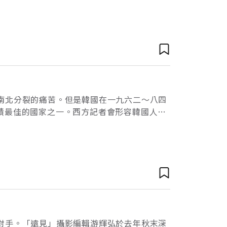
作態度，使觀光客經常在晚間也看到辦公大樓
南北分裂的痛苦。但是韓國在一九六二～八四
績最佳的國家之一。西方記者會形容韓國人；
沉重的外債壓力無阻於他們邁向現代化的決
對手。「遠見」攝影編輯游輝弘於去年秋末深