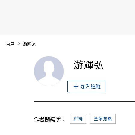
【遠見40週年慶】訂《遠見》贈實用家電3選1+暢銷好
首頁
目前頁面：
游輝弘
游輝弘
加入追蹤
作者關鍵字：
評論
全球焦點