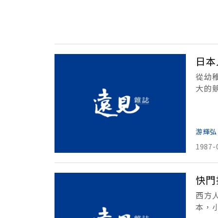
日本
從幼
大的
生所
游輝弘
1987-
快門
西方
本，