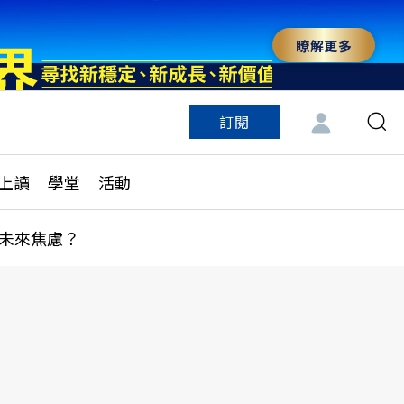
瞭解更多
訂閱
特色頻道
訂閱
見線上讀
ESG遠見
上讀
學堂
活動
多訂閱方案
城市學
刊購買
健康遠見
未來焦慮？
子報訂閱
華人精英論壇
享知識包
領導影響力學院