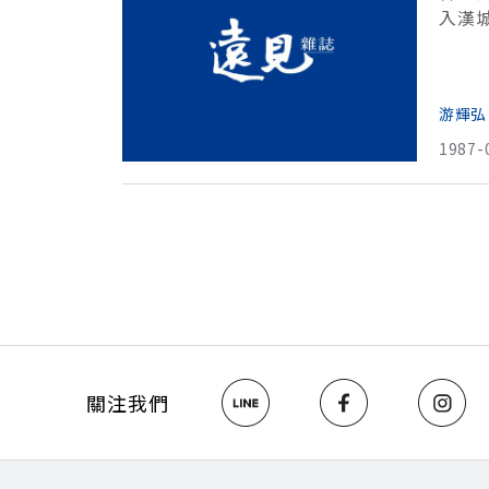
入漢
慢？
國傳
游輝弘
1987-
關注我們