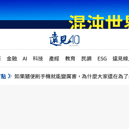
章
特輯
文章
大學升學、職涯攻略
遠
際
金融
AI
科技
產經
教育
民調
ESG
遠見線
國際
更
縣市施政調查全解析
金融
單
民調
盲點
如果隨便刷手機就能變厲害，為什麼大家還在為了
產經
電
好享生活
獨
專欄