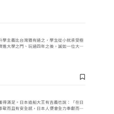
升學主義比台灣猶有過之，學生從小就承受極
擠進大學之門、玩過四年之後，誠如一位大學
開始另一個沒有終點的事業競爭生涯。
獲得滿足。日本造船大王有吉義也說：「在日
尊敬而且有安全感，日本人便會全力奉獻而發