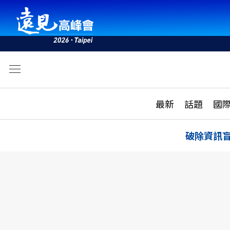
文
最新
最新
話題
國
雜誌目錄
活動
話題
AI
破除資訊
學堂
專題報導
科技
教育
遠見ON AIR
影音
合作