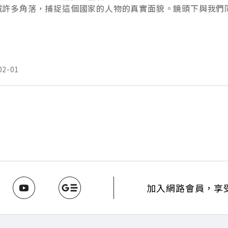
城許多角落，捕捉這個國家的人物的真實面貌。鏡頭下與我們
人際關係是親和是疏離？1.韓國最高的六三大廈前面，漢城人
02-01
加入網路會員，享