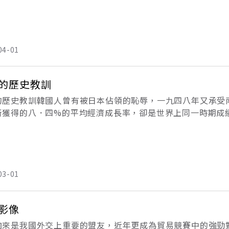
西方企業主管驚訝的高工作效率。強烈的集體意識、勤奮的工
班
04-01
的歷史教訓
的歷史教訓韓國人曾有被日本佔領的恥辱，一九四八年又承受
所獲得的八．四%的平均經濟成長率，卻是世界上同一時期成
日以繼夜的狂熱精神在建設，就像趕搭最後一班火車一樣。」
這個
03-01
影像
向來是我國外交上重要的盟友，近年更成為貿易競賽中的強勁