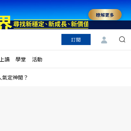
瞭解更多
訂閱
特色頻道
訂閱
見線上讀
ESG遠見
上讀
學堂
活動
多訂閱方案
城市學
刊購買
健康遠見
人氣定神閒？
子報訂閱
華人精英論壇
享知識包
領導影響力學院