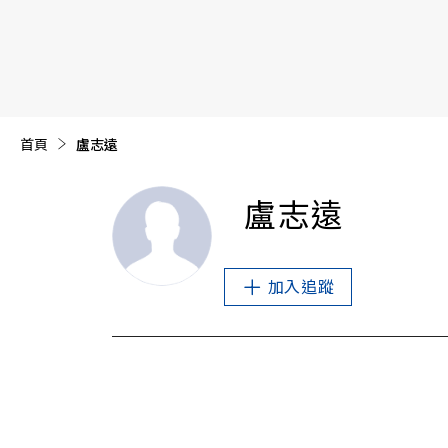
【遠見40週年慶】訂《遠見》贈實用家電3選1+暢銷好
首頁
目前頁面：
盧志遠
盧志遠
加入追蹤