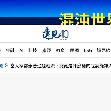
章
特輯
文章
大學升學、職涯攻略
遠
際
金融
AI
科技
產經
教育
民調
ESG
遠見線
國際
更
縣市施政調查全解析
金融
單
民調
澱
當大家都急著追趕潮流，究竟是什麼樣的底氣能讓
產經
電
好享生活
獨
專欄