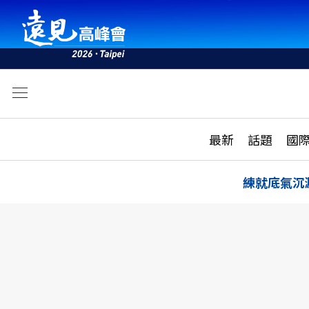
文
最新
最新
話題
國
雜誌目錄
活動
話題
AI
練就底氣沉
學堂
專題報導
科技
教育
遠見ON AIR
影音
合作