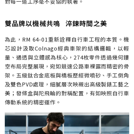
對每一道工序毫不妥協的執著。
雙品牌以機械共鳴 淬鍊時間之美
為此，RM 64-01重新詮釋自行車工程的本質。機
芯設計汲取Colnago經典車架的結構邏輯，以輕
量、通透與立體感為核心，274枚零件透過幾何鏤
空布局完整展現，宛如競速公路車裸露而精密的骨
架。五級鈦合金底板與橋板歷經微噴砂、手工倒角
及雙色PVD處理，細膩層次映襯出高級製錶工藝之
美；發條盒與陀飛輪的對稱配置，有如映照自行車
傳動系統的精密運作。