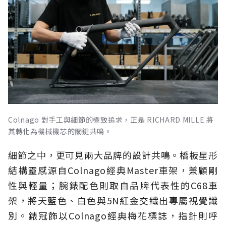
Colnago 對手工與細節的極致追求，正是 RICHARD MILLE 將
其轉化為機械機芯的關鍵共鳴。
細節之中，更可見兩大品牌的設計共鳴。橋板星形
結構靈感源自Colnago經典Master車架，兼顧剛
性與輕量；腕錶配色則取自品牌代表性的C68車
架，將天藍色、白色與5N紅金交織出專屬視覺識
別。錶冠飾以Colnago經典梅花標誌，指針則呼