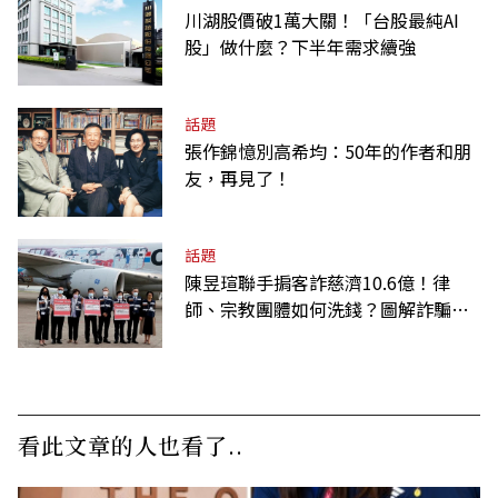
川湖股價破1萬大關！「台股最純AI
股」做什麼？下半年需求續強
話題
張作錦憶別高希均：50年的作者和朋
友，再見了！
話題
陳昱瑄聯手掮客詐慈濟10.6億！律
師、宗教團體如何洗錢？圖解詐騙關
係網
看此文章的人也看了..