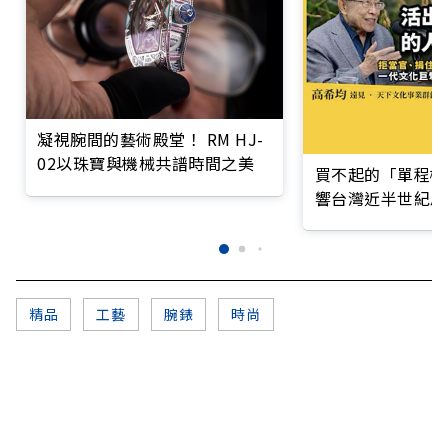
凝視腕間的藝術殿堂！ RM HJ-
02以珠寶與機械共譜時間之美
買不起的「單程機
響台灣近半世紀思
精品
工藝
腕錶
時尚