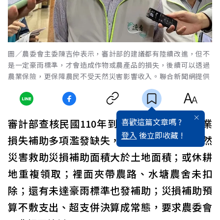
圖／農委會主委陳吉仲表示，審計部的建議都有陸續改進，但不
是一定豪雨標準，才會造成作物或農產品的損失，後續可以透過
農業保險，更保障農民不受天然災害影響收入。聯合新聞網提供
喜歡這篇文章嗎 ?
審計部查核民國110年到111年6月農委會農業
登入
後立即收藏 !
損失補助多項濫發缺失，發現農委會核發天然
災害救助災損補助面積大於土地面積；或休耕
地重複領取；裡面夾帶農路、水塘農舍未扣
除；還有未達豪雨標準也發補助；災損補助預
算不敷支出、超支併決算成常態，要求農委會