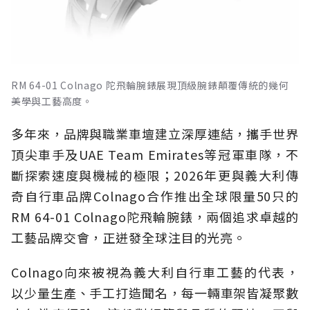
RM 64-01 Colnago 陀飛輪腕錶展現頂級腕錶顛覆傳統的幾何
美學與工藝高度。
多年來，品牌與職業車壇建立深厚連結，攜手世界
頂尖車手及UAE Team Emirates等冠軍車隊，不
斷探索速度與機械的極限；2026年更與義大利傳
奇自行車品牌Colnago合作推出全球限量50只的
RM 64-01 Colnago陀飛輪腕錶，兩個追求卓越的
工藝品牌交會，正迸發全球注目的光亮。
Colnago向來被視為義大利自行車工藝的代表，
以少量生產、手工打造聞名，每一輛車架皆凝聚數