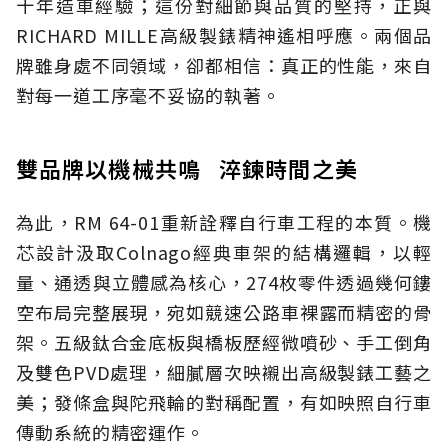
十年造車經驗；這份對細節與品質的堅持，正與
RICHARD MILLE高級製錶精神遙相呼應。兩個品
牌雖身處不同領域，卻都相信：真正的性能，來自
對每一道工序毫不妥協的執著。
雙品牌以機械共鳴 淬鍊時間之美
為此，RM 64-01重新詮釋自行車工程的本質。機
芯設計汲取Colnago經典車架的結構邏輯，以輕
量、通透與立體感為核心，274枚零件透過幾何鏤
空布局完整展現，宛如競速公路車裸露而精密的骨
架。五級鈦合金底板與橋板歷經微噴砂、手工倒角
及雙色PVD處理，細膩層次映襯出高級製錶工藝之
美；發條盒與陀飛輪的對稱配置，有如映照自行車
傳動系統的精密運作。