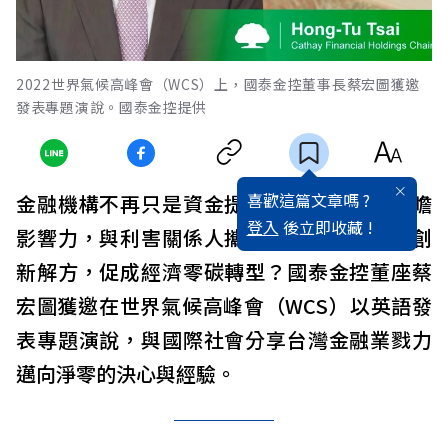
2022世界氣候高峰會（WCS）上，國泰金控董事長蔡宏圖獲邀
發表專題演說。國泰金控提供
喜歡這篇文章嗎 ?
金融機構不再只是資金提供者，如何發揮前瞻
登入
後立即收藏 !
影響力，與利害關係人攜手，共創氣候金融創
新解方，促成經濟零碳轉型？國泰金控董座蔡
宏圖獲邀在世界氣候高峰會（WCS）以英語發
表專題演說，與國際社會分享台灣金融業戮力
邁向淨零的決心與經驗。