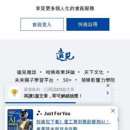
享受更多個人化的會員服務
快速註冊
會員登入
遠見雜誌
哈佛商業評論
天下文化
未來親子學習平台
50+
領導影響力學院
×
最後衝刺：已閱讀2/3篇文章
再讀1篇文章，即可解鎖抽獎！
著作權聲明
隱私權政策
Copyright© 1999~2026
Just For You
遠見天下文化出版股份有限公司. All rights reserved.
知識包下載》重工業到餐飲都用AI！
產業降本增效全攻略