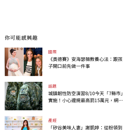
你可能感興趣
國際
《奧德賽》安海瑟薇教養心法：跟孩
子開口前先做一件事
話題
城鎮韌性防空演習8/10今天「7縣市」
實施！小心違規最高罰15萬元，網路
降速時間一覽
產經
「矽谷美味人妻」謝凱婷：從粉領到