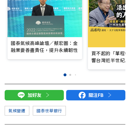
國泰氣候高峰論壇／蔡宏圖：金
融業要善盡責任，提升永續韌性
買不起的「單程機
響台灣近半世紀思
加好友
關注FB
氣候變遷
國泰世華銀行