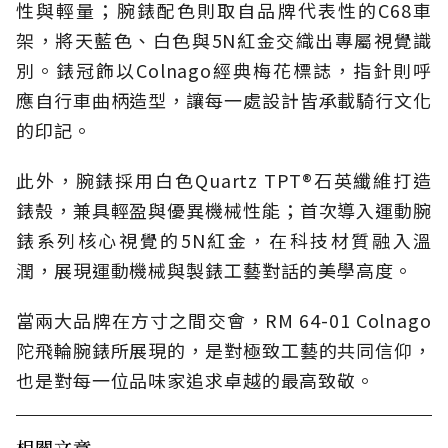
性與輕量；腕錶配色則取自品牌代表性的C68車
架，將天藍色、白色與5N紅金交織出專屬視覺識
別。錶冠飾以Colnago經典梅花標誌，指針則呼
應自行車曲柄造型，讓每一處設計皆承載騎行文化
的印記。
此外，腕錶採用白色Quartz TPT®石英纖維打造
錶殼，兼具輕盈與優異機械性能；首次導入運動腕
錶系列核心視覺的5N紅金，在科技材質融入溫
潤，展現運動機械與製錶工藝對話的美學高度。
當兩大品牌在方寸之間交會，RM 64-01 Colnago
陀飛輪腕錶所展現的，是對極致工藝的共同信仰，
也是對每一位品味家追求卓越的最高致敬。
相關文章