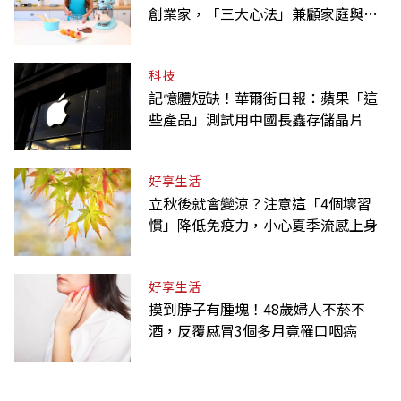
創業家，「三大心法」兼顧家庭與事
業
科技
記憶體短缺！華爾街日報：蘋果「這
些產品」測試用中國長鑫存儲晶片
好享生活
立秋後就會變涼？注意這「4個壞習
慣」降低免疫力，小心夏季流感上身
好享生活
摸到脖子有腫塊！48歲婦人不菸不
酒，反覆感冒3個多月竟罹口咽癌