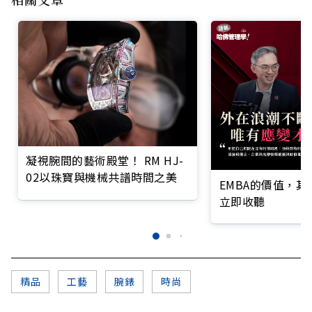
凝視腕間的藝術殿堂！ RM HJ-
02以珠寶與機械共譜時間之美
EMBA的價值，
立即收聽
精品
工藝
腕錶
時尚