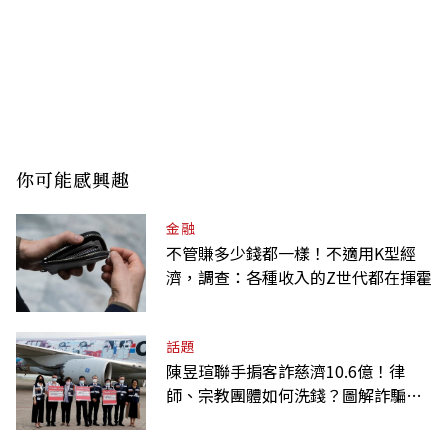
你可能感興趣
金融
不管賺多少錢都一樣！不適用K型經
濟，調查：各種收入的Z世代都在揮霍
話題
陳昱瑄聯手掮客詐慈濟10.6億！律
師、宗教團體如何洗錢？圖解詐騙關
係網