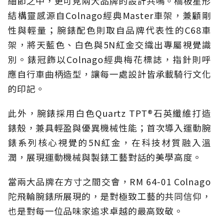
細節之中，更可見兩大品牌的設計共鳴。橋板星形
結構靈感源自Colnago經典Master車架，兼顧剛
性與輕量；腕錶配色則取自品牌代表性的C68車
架，將天藍色、白色與5N紅金交織出專屬視覺識
別。錶冠飾以Colnago經典梅花標誌，指針則呼
應自行車曲柄造型，讓每一處設計皆承載騎行文化
的印記。
此外，腕錶採用白色Quartz TPT®石英纖維打造
錶殼，兼具輕盈與優異機械性能；首次導入運動腕
錶系列核心視覺的5N紅金，在科技材質融入溫
潤，展現運動機械與製錶工藝對話的美學高度。
當兩大品牌在方寸之間交會，RM 64-01 Colnago
陀飛輪腕錶所展現的，是對極致工藝的共同信仰，
也是對每一位品味家追求卓越的最高致敬。