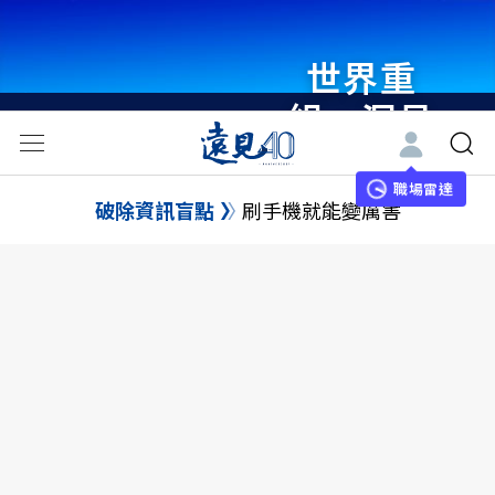
世界重
組・洞見
未來 與
世界領袖
職場雷達
破除資訊盲點
刷手機就能變厲害
同行