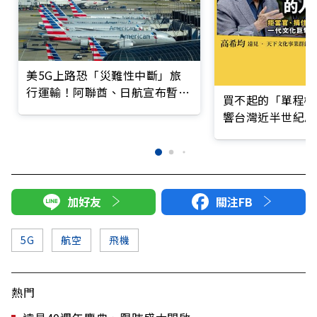
美5G上路恐「災難性中斷」旅
行運輸！阿聯酋、日航宣布暫停
買不起的「單程機
班機
響台灣近半世紀思
加好友
關注FB
5G
航空
飛機
熱門