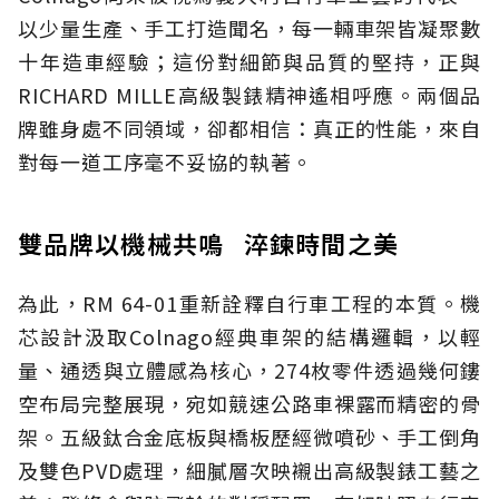
以少量生產、手工打造聞名，每一輛車架皆凝聚數
十年造車經驗；這份對細節與品質的堅持，正與
RICHARD MILLE高級製錶精神遙相呼應。兩個品
牌雖身處不同領域，卻都相信：真正的性能，來自
對每一道工序毫不妥協的執著。
雙品牌以機械共鳴 淬鍊時間之美
為此，RM 64-01重新詮釋自行車工程的本質。機
芯設計汲取Colnago經典車架的結構邏輯，以輕
量、通透與立體感為核心，274枚零件透過幾何鏤
空布局完整展現，宛如競速公路車裸露而精密的骨
架。五級鈦合金底板與橋板歷經微噴砂、手工倒角
及雙色PVD處理，細膩層次映襯出高級製錶工藝之