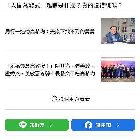
「人間蒸發式」離職是什麼？真的沒禮貌嗎？
周行一追憶高希均：天底下找不到的舅舅
「永遠懷念高教授！」陳其邁、張善政、
盧秀燕、黃敏惠等縣市長發文弔唁高希均
換個主題看看
加好友
關注FB