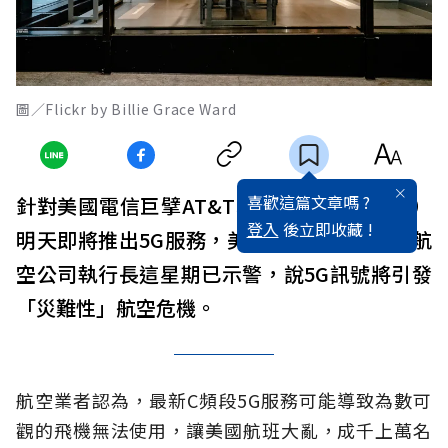
圖／Flickr by Billie Grace Ward
喜歡這篇文章嗎 ?
針對美國電信巨擘AT&T和威瑞森（Verizon）
登入
後立即收藏 !
明天即將推出5G服務，美國各大客運、貨運航
空公司執行長這星期已示警，說5G訊號將引發
「災難性」航空危機。
航空業者認為，最新C頻段5G服務可能導致為數可
觀的飛機無法使用，讓美國航班大亂，成千上萬名