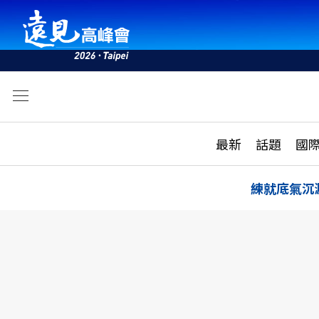
文
最新
最新
話題
國
雜誌目錄
活動
話題
AI
練就底氣沉
學堂
專題報導
科技
教育
遠見ON AIR
影音
合作