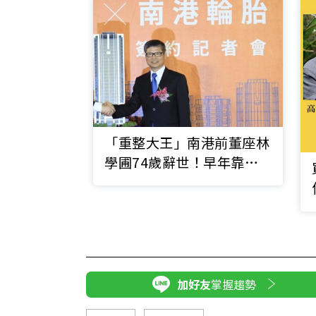
「重整大王」南港前董座林
學圃74歲辭世！早年靠股
票發跡評價兩極
加好友
掌握趨勢