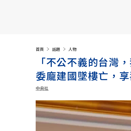
【遠見40週年慶】訂《遠見》贈實用家電3選1+暢銷好
首頁
話題
人物
「不公不義的台灣，
委龐建國墜樓亡，享
中央社
加入追蹤
中央社