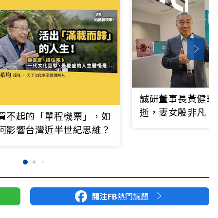
誠研董事長黃健華
逝，妻女殷非凡、
買不起的「單程機票」，如
接棒受矚目
何影響台灣近半世紀思維？
關注FB
熱門議題