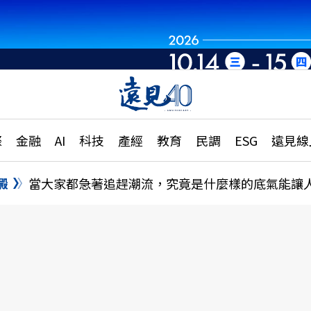
章
特輯
文章
大學升學、職涯攻略
遠
際
金融
AI
科技
產經
教育
民調
ESG
遠見線
國際
更
縣市施政調查全解析
金融
單
民調
澱
當大家都急著追趕潮流，究竟是什麼樣的底氣能讓
產經
電
好享生活
獨
專欄