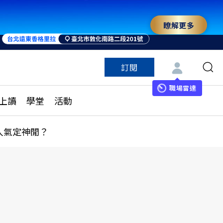
瞭解更多
訂閱
特色頻道
訂閱
見線上讀
ESG遠見
職場雷達
上讀
學堂
活動
多訂閱方案
城市學
刊購買
健康遠見
人氣定神閒？
子報訂閱
華人精英論壇
享知識包
領導影響力學院