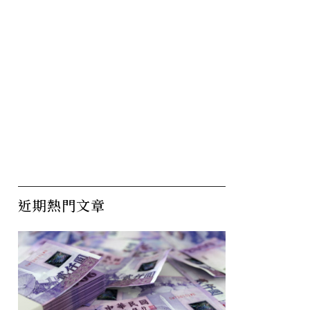
67歲病
「悲情城市」金馬影帝陳松
書
黃茯是否
勇病逝，享壽80歲
辭
人
遺
近期熱門文章