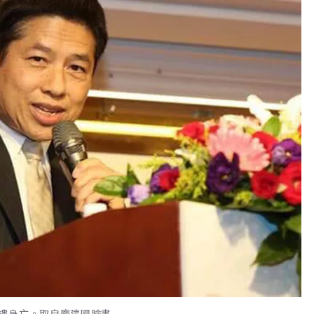
樓身亡。取自龐建國臉書