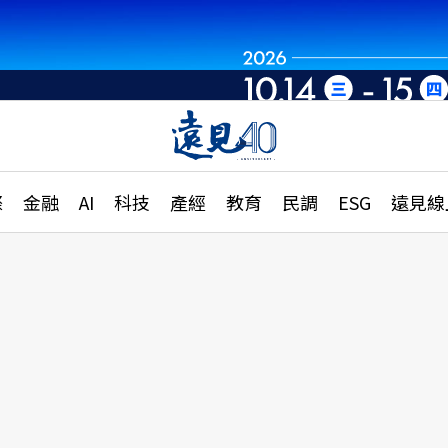
章
特輯
文章
大學升學、職涯攻略
遠
際
金融
AI
科技
產經
教育
民調
ESG
遠見線
國際
更
縣市施政調查全解析
金融
單
民調
產經
電
好享生活
獨
專欄