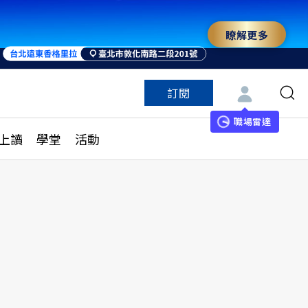
瞭解更多
訂閱
特色頻道
訂閱
見線上讀
ESG遠見
職場雷達
上讀
學堂
活動
多訂閱方案
城市學
刊購買
健康遠見
子報訂閱
華人精英論壇
享知識包
領導影響力學院