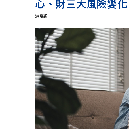
心、財三大風險變化
游姿穎
加入追蹤
游姿穎