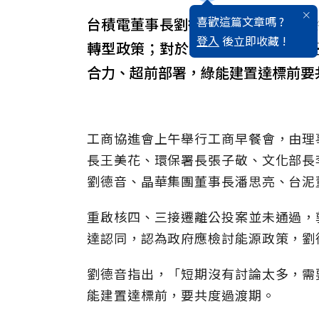
喜歡這篇文章嗎 ?
台積電董事長劉德音今天表示，零碳
登入
後立即收藏 !
轉型政策；對於鴻海創辦人郭台銘
合力、超前部署，綠能建置達標前要
工商協進會上午舉行工商早餐會，由理
長王美花、環保署長張子敬、文化部長
劉德音、晶華集團董事長潘思亮、台泥
重啟核四、三接遷離公投案並未通過，
達認同，認為政府應檢討能源政策，劉
劉德音指出，「短期沒有討論太多，需
能建置達標前，要共度過渡期。