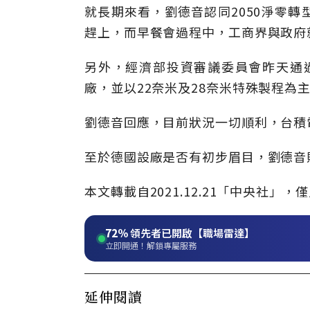
就長期來看，劉德音認同2050淨零
趕上，而早餐會過程中，工商界與政府
另外，經濟部投資審議委員會昨天通過
廠，並以22奈米及28奈米特殊製程為主
劉德音回應，目前狀況一切順利，台積
至於德國設廠是否有初步眉目，劉德音
本文轉載自2021.12.21「中央社
72%
領先者已開啟【職場雷達】
立即開通！解鎖專屬服務
延伸閱讀