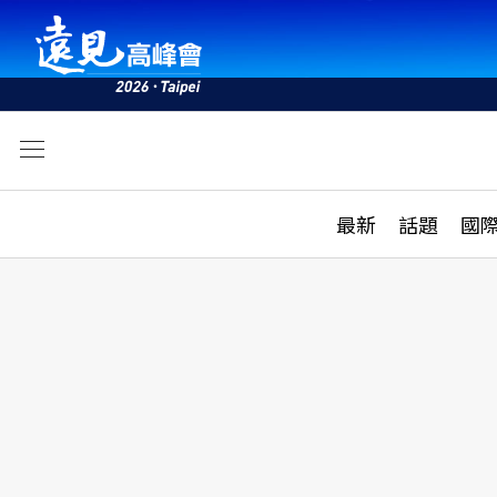
文
最新
最新
話題
國
雜誌目錄
活動
話題
AI
學堂
專題報導
科技
教育
遠見ON AIR
影音
合作