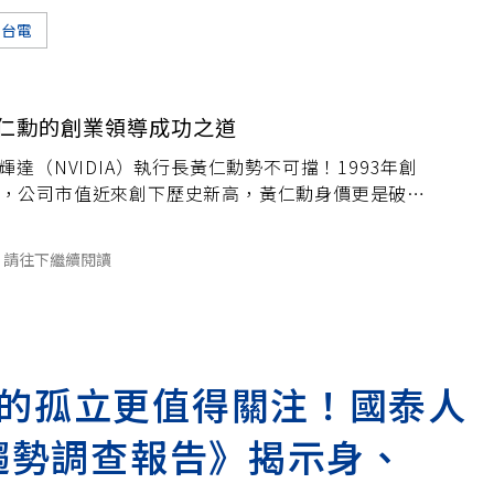
台電
黃仁勳的創業領導成功之道
輝達（NVIDIA）執行長黃仁勳勢不可擋！1993年創
，公司市值近來創下歷史新高，黃仁勳身價更是破千
球前15大富豪。隨著Computex 2024登場，他帶
請往下繼續閱讀
的孤立更值得關注！國泰人
險趨勢調查報告》揭示身、