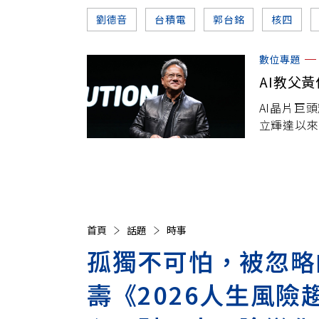
劉德音
台積電
郭台銘
核四
數位專題
AI教父
AI晶片巨頭
立輝達以來
億美元榮登全
來的A
首頁
話題
時事
孤獨不可怕，被忽略
壽《2026人生風