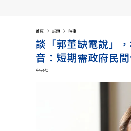
【遠見40週年慶】訂《遠見》贈實用家電3選1+暢銷好
首頁
話題
時事
談「郭董缺電說」，
音：短期需政府民間
中央社
加入追蹤
中央社