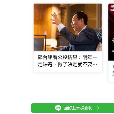
郭台銘看公投結果：明年一
定缺電，做了決定就不要埋
怨
加好友
掌握趨勢