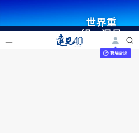
世界重
組・洞見
未來 與
世界領袖
職場雷達
同行