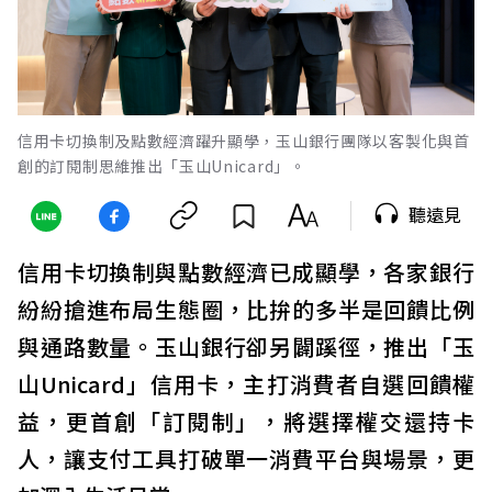
信用卡切換制及點數經濟躍升顯學，玉山銀行團隊以客製化與首
創的訂閱制思維推出「玉山Unicard」。
聽遠見
信用卡切換制與點數經濟已成顯學，各家銀行
紛紛搶進布局生態圈，比拚的多半是回饋比例
與通路數量。玉山銀行卻另闢蹊徑，推出「玉
山Unicard」信用卡，主打消費者自選回饋權
益，更首創「訂閱制」，將選擇權交還持卡
人，讓支付工具打破單一消費平台與場景，更