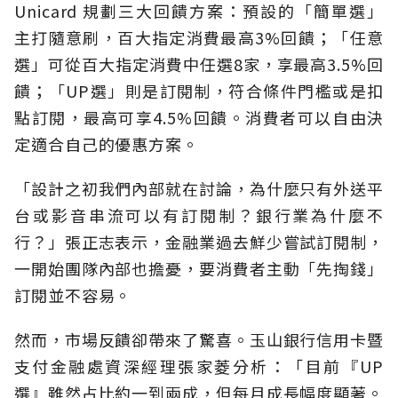
Unicard 規劃三大回饋方案：預設的「簡單選」
主打隨意刷，百大指定消費最高3%回饋；「任意
選」可從百大指定消費中任選8家，享最高3.5%回
饋；「UP選」則是訂閱制，符合條件門檻或是扣
點訂閱，最高可享4.5%回饋。消費者可以自由決
定適合自己的優惠方案。
「設計之初我們內部就在討論，為什麼只有外送平
台或影音串流可以有訂閱制？銀行業為什麼不
行？」張正志表示，金融業過去鮮少嘗試訂閱制，
一開始團隊內部也擔憂，要消費者主動「先掏錢」
訂閱並不容易。
然而，市場反饋卻帶來了驚喜。玉山銀行信用卡暨
支付金融處資深經理張家菱分析：「目前『UP
選』雖然占比約一到兩成，但每月成長幅度顯著。