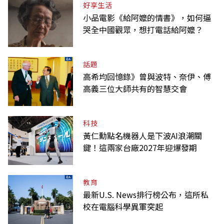
好享生活
小品電影《給阿嬤的情書》，如何逼
哭全中國觀眾，想打電話給阿嬤？
話題
高希均回憶錄》曾與波特、奈伊、傅
高義三位大師共有的智慧交會
科技
黃仁勳點名機器人是下波AI浪潮關
鍵！這兩家台廠2027年迎爆發期
教育
最新U.S. News排行榜公布，這所私
校在電腦科學異軍突起