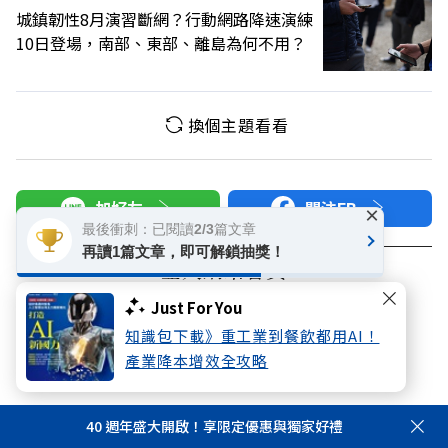
城鎮韌性8月演習斷網？行動網路降速演練
10日登場，南部、東部、離島為何不用？
換個主題看看
加好友
關注FB
×
最後衝刺：已閱讀2/3篇文章
再讀1篇文章，即可解鎖抽獎！
登入網站會員
享受更多個人化的會員服務
Just For You
知識包下載》重工業到餐飲都用AI！
產業降本增效全攻略
快速註冊
會員登入
40 週年盛大開啟！享限定優惠與獨家好禮