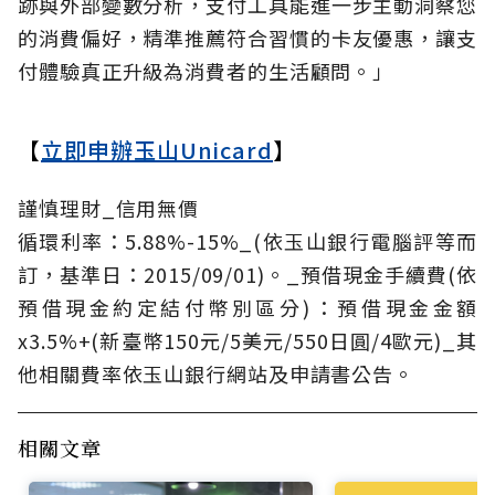
跡與外部變數分析，支付工具能進一步主動洞察您
的消費偏好，精準推薦符合習慣的卡友優惠，讓支
付體驗真正升級為消費者的生活顧問。」
【
立即申辦玉山Unicard
】
謹慎理財_信用無價
循環利率：5.88%-15%_(依玉山銀行電腦評等而
訂，基準日：2015/09/01)。_預借現金手續費(依
預借現金約定結付幣別區分)：預借現金金額
x3.5%+(新臺幣150元/5美元/550日圓/4歐元)_其
他相關費率依玉山銀行網站及申請書公告。
相關文章