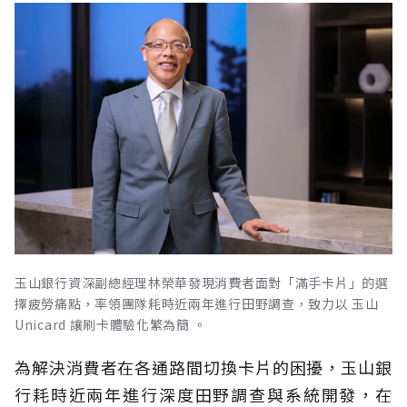
玉山銀行資深副總經理林榮華發現消費者面對「滿手卡片」的選
擇疲勞痛點，率領團隊耗時近兩年進行田野調查，致力以 玉山
Unicard 讓刷卡體驗化繁為簡 。
為解決消費者在各通路間切換卡片的困擾，玉山銀
行耗時近兩年進行深度田野調查與系統開發，在