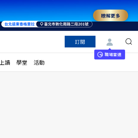
瞭解更多
訂閱
特色頻道
訂閱
見線上讀
ESG遠見
職場雷達
上讀
學堂
活動
多訂閱方案
城市學
刊購買
健康遠見
子報訂閱
華人精英論壇
享知識包
領導影響力學院