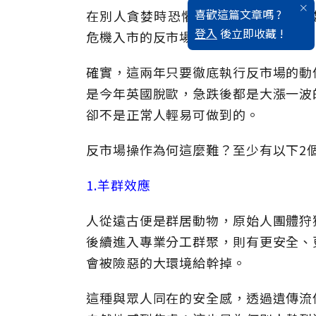
喜歡這篇文章嗎 ?
在別人貪婪時恐懼， 在別人恐懼時貪
登入
後立即收藏 !
危機入市的反市場操作。
確實，這兩年只要徹底執行反市場的動
是今年英國脫歐，急跌後都是大漲一波
卻不是正常人輕易可做到的。
反市場操作為何這麼難？至少有以下2
1.羊群效應
人從遠古便是群居動物，原始人團體狩
後續進入專業分工群聚，則有更安全、
會被險惡的大環境給幹掉。
這種與眾人同在的安全感，透過遺傳流