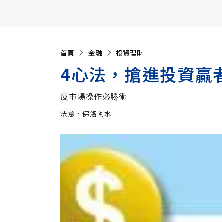
【遠見40週年慶】訂《遠見》贈實用家電3選1+暢銷好
首頁
金融
投資理財
4心法，搶進投資贏
反市場操作必勝術
法意．佛洛阿水
加入追蹤
法意．佛洛阿水