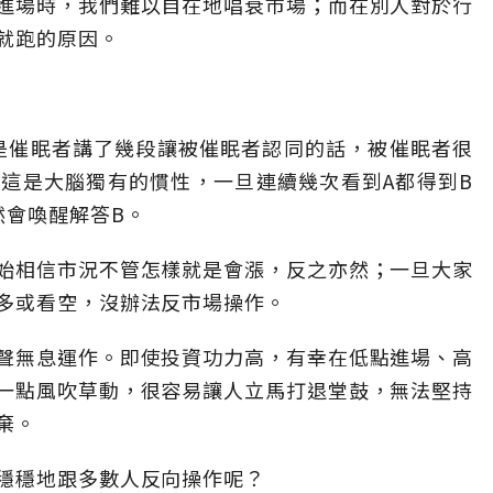
進場時，我們難以自在地唱衰市場；而在別人對於行
就跑的原因。
意思是催眠者講了幾段讓被催眠者認同的話，被催眠者很
這是大腦獨有的慣性，一旦連續幾次看到A都得到B
然會喚醒解答B。
始相信市況不管怎樣就是會漲，反之亦然；一旦大家
多或看空，沒辦法反市場操作。
聲無息運作。即使投資功力高，有幸在低點進場、高
一點風吹草動，很容易讓人立馬打退堂鼓，無法堅持
棄。
穩穩地跟多數人反向操作呢？