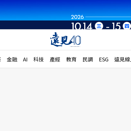
章
特輯
文章
大學升學、職涯攻略
遠
際
金融
AI
科技
產經
教育
民調
ESG
遠見線
國際
更
縣市施政調查全解析
金融
單
民調
產經
電
好享生活
獨
專欄