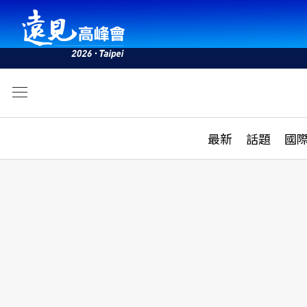
文
最新
最新
話題
國
雜誌目錄
活動
話題
AI
學堂
專題報導
科技
教育
遠見ON AIR
影音
合作