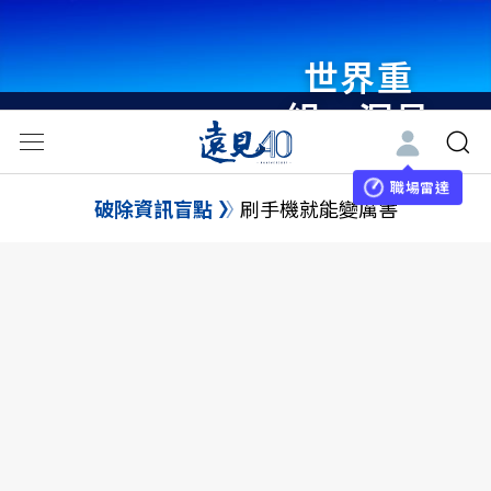
世界重
組・洞見
未來 與
世界領袖
職場雷達
破除資訊盲點
刷手機就能變厲害
同行