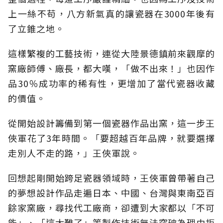
上一絲不苟，八方新氣真的讓瓷器在3000年後有
了立錐之地。
這樣繁複的工藝技術，連從大陸景德鎮前來觀摩的
窯廠師傅、廠長，都大嘆，「做不出來！」也因作
品30％成功率的稀有性，更增加了當代瓷器收藏
的價值。
從開始設計籌備到第一個瓷器作品出窯，這一步王
俠軍花了3年時間。「要超越百年品牌，就要選擇
走別人不走的路，」王俠軍說。
回想起剛開始跨足瓷器領域時，王俠軍曾帶著自己
的夢想設計作品走遍日本、中國、台灣與東南亞百
餘家窯廠，尋找代工廠商，卻遭到大家都以「不可
能」、「這太難了」等製作技術無法突破為理由拒