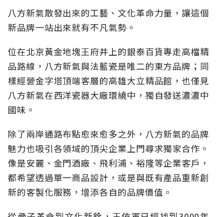
八方新氣散發出來的工藝、文化革命力量，讓這個
新品牌一站出來就有不凡氣勢。
位在北京黃金地塊王府井上的銀泰百貨專走高檔精
品路線，八方新氣與法藍瓷是唯二的東方品牌；同
樣經營金字塔頂端客層的高雄大立精品館，也僅見
八方新氣在西洋瓷器大廠環繞中，獨自發送濃濃中
國味。
除了兩岸通路布點愈來愈多之外，八方新氣的品牌
魅力也吸引各領域的頂尖企業上門尋求獨家合作。
像是安麗、金門酒廠、飛利浦、裕隆等企業客戶，
都希望透過單一商品設計，或是與既有產品重新創
新的客製化服務，增添各自的品牌價值。
從骨子革命到文化新銓，王俠軍已經找到3000年