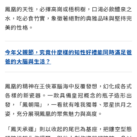
鳳凰的天性，必擇高崗或梧桐樹，口渴必飲醴泉之
水，吃必食竹實，象徵著絕對的典雅品味與堅持完
美的性格。
今年父親節，究竟什麼樣的知性好禮能同時滿足爸
爸的大腦與生活？
鳳凰的精神在王俠軍腦海中反覆發想，幻化成各式
各樣的新瓷器。一款具備皇冠概念的瓶子造形出
發，「鳳朝陽」，一看就有唯我獨尊、眾星拱月之
姿，充分展現鳳凰的聚焦魅力與高度。
「鳳天承運」則以收起的尾巴為基座，把鏤空型態