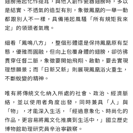
翅膀捲起化作提耳，與他人創作瓷器翅膀時，多以
是結實、不透氣的造型有別，象徵鳳凰的一舉一動
都跟別人不一樣，具備捲起風騷「所有規矩我來
定」的領頭者氣魄。
細看「鳳鳴八方」，整個形體還是保持鳳凰原有型
態，優雅而圓融，但向上包覆身體的翅膀，卻彷彿
貫穿任督二脈，象徵要開始飛翔、啟動，要去實現
理想願景；而「日新又新」則展現鳳凰浴火重生，
不斷蛻變的精神。
唯有將傳統文化納入所處的社會、政治、經濟脈
絡，並以使用者角度出發，同時兼具「人」與
「物」，才能深入生活，「經過意象化、時尚化的
作品，更容易將鳳文化推廣到生活中，」國立歷史
博物館助理研究員辛治寧觀察。