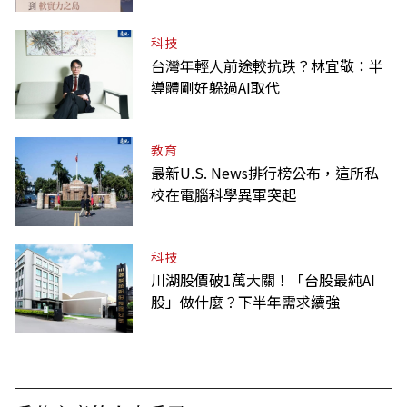
爭氣
科技
台灣年輕人前途較抗跌？林宜敬：半
導體剛好躲過AI取代
教育
最新U.S. News排行榜公布，這所私
校在電腦科學異軍突起
科技
川湖股價破1萬大關！「台股最純AI
股」做什麼？下半年需求續強