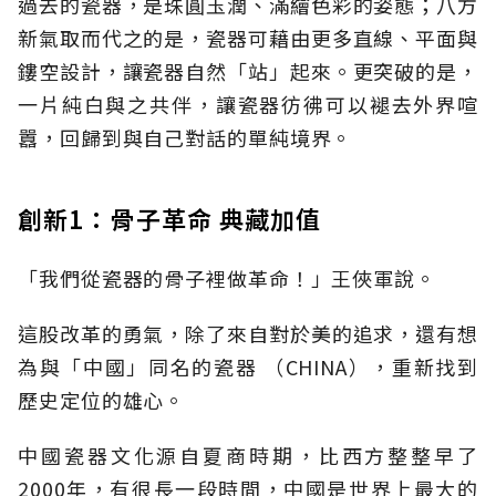
過去的瓷器，是珠圓玉潤、滿繪色彩的姿態；八方
新氣取而代之的是，瓷器可藉由更多直線、平面與
鏤空設計，讓瓷器自然「站」起來。更突破的是，
一片純白與之共伴，讓瓷器彷彿可以褪去外界喧
囂，回歸到與自己對話的單純境界。
創新1：骨子革命 典藏加值
「我們從瓷器的骨子裡做革命！」王俠軍說。
這股改革的勇氣，除了來自對於美的追求，還有想
為與「中國」同名的瓷器 （CHINA），重新找到
歷史定位的雄心。
中國瓷器文化源自夏商時期，比西方整整早了
2000年，有很長一段時間，中國是世界上最大的