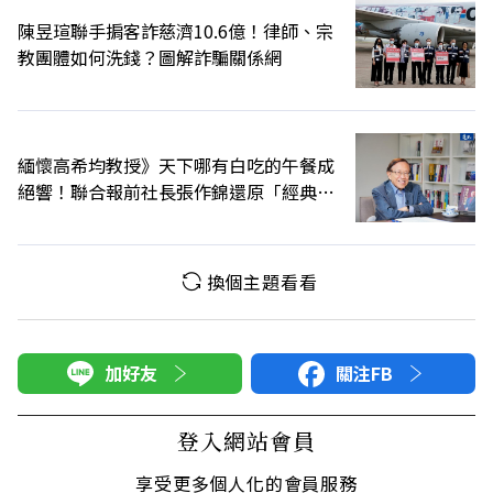
陳昱瑄聯手掮客詐慈濟10.6億！律師、宗
教團體如何洗錢？圖解詐騙關係網
緬懷高希均教授》天下哪有白吃的午餐成
絕響！聯合報前社長張作錦還原「經典名
言」由來
換個主題看看
加好友
關注FB
登入網站會員
享受更多個人化的會員服務