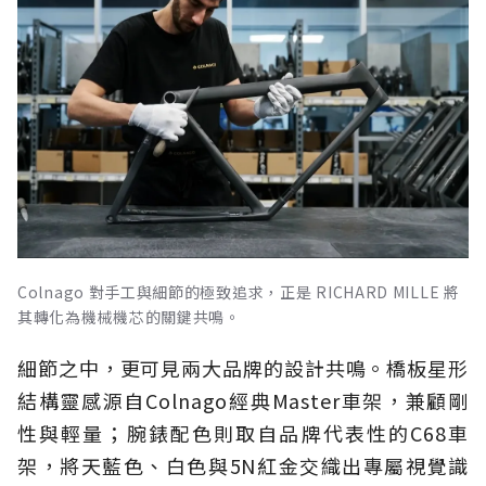
Colnago 對手工與細節的極致追求，正是 RICHARD MILLE 將
其轉化為機械機芯的關鍵共鳴。
細節之中，更可見兩大品牌的設計共鳴。橋板星形
結構靈感源自Colnago經典Master車架，兼顧剛
性與輕量；腕錶配色則取自品牌代表性的C68車
架，將天藍色、白色與5N紅金交織出專屬視覺識