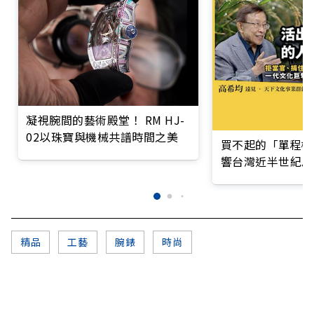
凝視腕間的藝術殿堂！ RM HJ-
02以珠寶與機械共譜時間之美
買不起的「單程機
響台灣近半世紀思
精品
工藝
腕錶
時尚