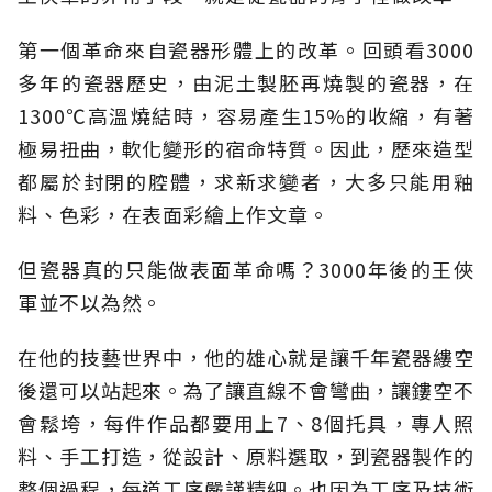
第一個革命來自瓷器形體上的改革。回頭看3000
多年的瓷器歷史，由泥土製胚再燒製的瓷器，在
1300℃高溫燒結時，容易產生15%的收縮，有著
極易扭曲，軟化變形的宿命特質。因此，歷來造型
都屬於封閉的腔體，求新求變者，大多只能用釉
料、色彩，在表面彩繪上作文章。
但瓷器真的只能做表面革命嗎？3000年後的王俠
軍並不以為然。
在他的技藝世界中，他的雄心就是讓千年瓷器縷空
後還可以站起來。為了讓直線不會彎曲，讓鏤空不
會鬆垮，每件作品都要用上7、8個托具，專人照
料、手工打造，從設計、原料選取，到瓷器製作的
整個過程，每道工序嚴謹精細。也因為工序及技術