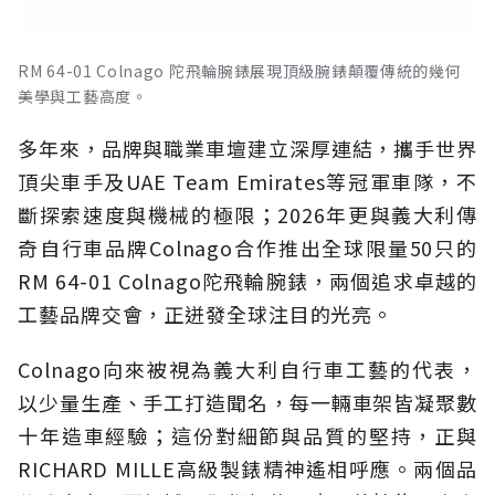
RM 64-01 Colnago 陀飛輪腕錶展現頂級腕錶顛覆傳統的幾何
美學與工藝高度。
多年來，品牌與職業車壇建立深厚連結，攜手世界
頂尖車手及UAE Team Emirates等冠軍車隊，不
斷探索速度與機械的極限；2026年更與義大利傳
奇自行車品牌Colnago合作推出全球限量50只的
RM 64-01 Colnago陀飛輪腕錶，兩個追求卓越的
工藝品牌交會，正迸發全球注目的光亮。
Colnago向來被視為義大利自行車工藝的代表，
以少量生產、手工打造聞名，每一輛車架皆凝聚數
十年造車經驗；這份對細節與品質的堅持，正與
RICHARD MILLE高級製錶精神遙相呼應。兩個品