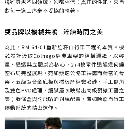
牌雖身處不同領域，卻都相信：真正的性能，來自
對每一道工序毫不妥協的執著。
雙品牌以機械共鳴 淬鍊時間之美
為此，RM 64-01重新詮釋自行車工程的本質。機
芯設計汲取Colnago經典車架的結構邏輯，以輕
量、通透與立體感為核心，274枚零件透過幾何鏤
空布局完整展現，宛如競速公路車裸露而精密的骨
架。五級鈦合金底板與橋板歷經微噴砂、手工倒角
及雙色PVD處理，細膩層次映襯出高級製錶工藝之
美；發條盒與陀飛輪的對稱配置，有如映照自行車
傳動系統的精密運作。