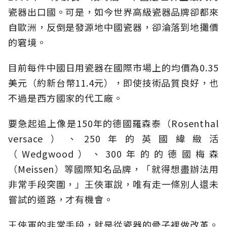
瓷器出口國。可是，如今世界高級瓷器品牌卻都來
自歐洲，反倒是發源地中國瓷器，卻淪落到地攤價
的窘境。
目前每件中國日用瓷器在國際市場上的均價為0.35
美元（約新台幣11.4元），即使技術品質良好，也
不過是西方國家的代工廠。
要急起追上像是150年的德國羅森泰（Rosenthal
versace）、250年的英國緯緻活
（Wedgwood）、300年的的德國梅森
（Meissen）等國際知名品牌，「就得想盡辦法用
非常手段突圍，」王俠軍說，唯有走一條別人還未
嘗試的道路，才有機會。
王俠軍的非常手段，就是從瓷器的骨子裡做改革。