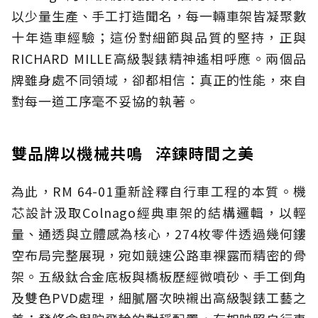
以少量生產、手工打造聞名，每一輛車架皆凝聚數
十年造車經驗；這份對細節與品質的堅持，正與
RICHARD MILLE高級製錶精神遙相呼應。兩個品
牌雖身處不同領域，卻都相信：真正的性能，來自
對每一道工序毫不妥協的執著。
雙品牌以機械共鳴 淬鍊時間之美
為此，RM 64-01重新詮釋自行車工程的本質。機
芯設計汲取Colnago經典車架的結構邏輯，以輕
量、通透與立體感為核心，274枚零件透過幾何鏤
空布局完整展現，宛如競速公路車裸露而精密的骨
架。五級鈦合金底板與橋板歷經微噴砂、手工倒角
及雙色PVD處理，細膩層次映襯出高級製錶工藝之