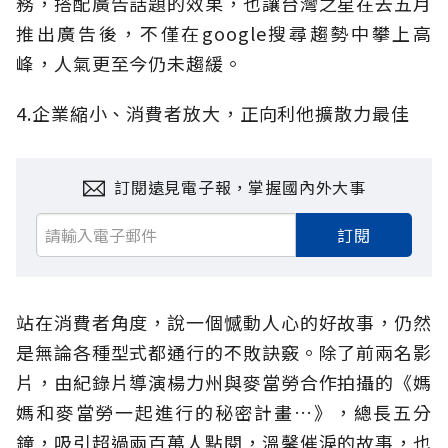
務，搭配廣告話題的效果，也讓台灣之星在去五月
推出廣告後，不僅在google搜尋趨勢中攀上高
峰，人氣更至今仍未趨緩。
4.企業縮小、消費者放大，正向利他擴散力最佳
訂閱遠見電子報，掌握國內外大事
訂閱
站在消費者角度，說一個憾動人心的好故事，仍然
是無論各種型式都通行的不敗訣竅。除了前兩名影
片，由紀錄片導演楊力州與麥當勞合作拍攝的《媽
媽和麥當勞一起進行的秘密計畫…》，總長五分
鐘，吸引超過兩百萬人點閱，溫馨催淚的故事，也