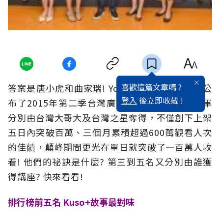
喜歡這篇文章嗎 ?
答案是唐小虎和曲家瑞! Youtube今(26)天上午公
登入
後立即收藏 !
布了2015年第二季台灣廣告影片排行榜，冠亞軍
分別由台灣大哥大及台灣之星奪得，不僅創下上架
五日內突破百萬、三個月累積超過600萬觀看人次
的佳績，顛峰期間更光在單日就突破了一百萬人收
看! 他們的祕訣是什麼? 第三到五名又分別由誰獲
得講座? 快來看看!
排行榜前五名 Kuso+故事最對味