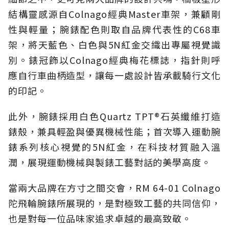
結構靈感源自Colnago經典Master車架，兼顧剛
性與輕量；腕錶配色則取自品牌代表性的C68車
架，將天藍色、白色與5N紅金交織出專屬視覺識
別。錶冠飾以Colnago經典梅花標誌，指針則呼
應自行車曲柄造型，讓每一處設計皆承載騎行文化
的印記。
此外，腕錶採用白色Quartz TPT®石英纖維打造
錶殼，兼具輕盈與優異機械性能；首次導入運動腕
錶系列核心視覺的5N紅金，在科技材質融入溫
潤，展現運動機械與製錶工藝對話的美學高度。
當兩大品牌在方寸之間交會，RM 64-01 Colnago
陀飛輪腕錶所展現的，是對極致工藝的共同信仰，
也是對每一位品味家追求卓越的最高致敬。