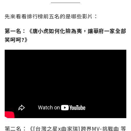
先來看看排行榜前五名的是哪些影片：
第一名：《唐小虎如何化險為夷，讓華府一家全部
笑呵呵?》
第二名：《[台灣之星x曲家瑞]跨界MV-挑戰曲 等