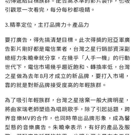
功傳遞給目標族群。配合高水準的影片製作，也吸
引觀眾一次看完，每分每秒都吸睛。
3.精準定位，主打品牌力＋產品力
要打廣告，得先搞清楚目標。此次得獎的冠亞軍廣
告影片剛好都是電信業者，台灣之星行銷部資深副
總經力朱曉幸就分享，在幾乎「人手一機」的行動
世代下，電信市場幾乎趨近飽和、轉換率低，台灣
之星做為去年8月才成立的新品牌，要打入市場，
靠的就是對新品牌接受度高的年輕族群。
為了吸引年輕族群，台灣之星捨棄一般大牌明星，
將曲家瑞老師塑造為唱跳歌手，除了引起話題，跨
界音樂MV的合作，也同時帶出品牌形象，成為馨
型態的音樂廣告。朱曉幸表示，有好的產品及服