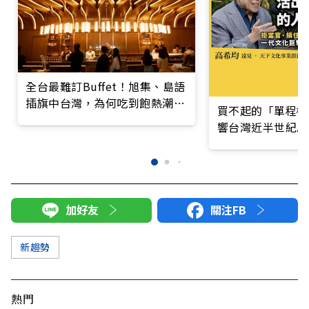
全台最難訂Buffet！旭集、島語
插旗中台灣，為何吃到飽熱潮不
買不起的「單程機
減？
響台灣近半世紀思
加好友
關注FB
新趨勢
熱門