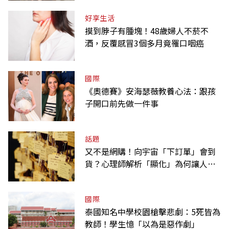
好享生活
摸到脖子有腫塊！48歲婦人不菸不
酒，反覆感冒3個多月竟罹口咽癌
國際
《奧德賽》安海瑟薇教養心法：跟孩
子開口前先做一件事
話題
又不是網購！向宇宙「下訂單」會到
貨？心理師解析「顯化」為何讓人無
法自拔
國際
泰國知名中學校園槍擊悲劇：5死皆為
教師！學生憶「以為是惡作劇」