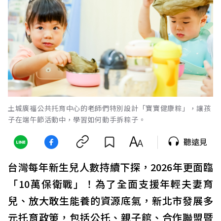
土城廣福公共托育中心的老師們特別設計「寶寶健康粽」，讓孩
子在端午節活動中，學習如何動手拆粽子。
聽遠見
台灣每年新生兒人數持續下探，2026年更面臨
「10萬保衛戰」！為了全面支援年輕夫妻育
兒、放大敢生能養的資源底氣，新北市發展多
元托育政策，包括公托、親子館、合作聯盟暨