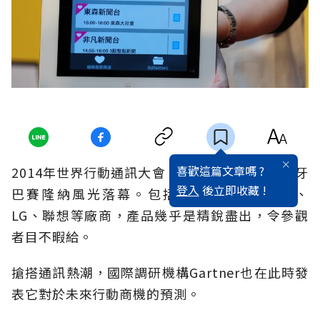
喜歡這篇文章嗎 ?
2014年世界行動通訊大會（MWC）27日在西班牙
登入
後立即收藏 !
巴賽隆納風光落幕。包括hTC、三星、索尼、
LG、聯想等廠商，產品幾乎是精銳盡出，令參觀
者目不暇給。
搶搭通訊熱潮，國際調研機構Gartner也在此時發
表它對於未來行動商機的預測。