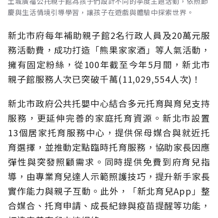
土城廣福公托親子館為孩子們設計不同的季度主題活動，依照節
慶與生活情境引導學習，讓孩子在遊戲與體驗中探索世界。
新北市府每年補助親子館2名行政人員及20萬元服
務活動費，成功打造「熊果家家酒」等人氣活動，
擁有固定粉絲，從100年截至今年5月間，新北市
親子館服務人次已突破千萬(11,029,554人次)！
新北市政府公共托嬰中心結合多元托育與育兒支持
服務，更延伸完善的家庭托育資源。新北市設置
13個居家托育服務中心，提供保母媒合與就近托
育選擇，並推動定點臨時托育服務，協助家長因應
彈性與突發照顧需求。同時提供免費到府育兒指
導，由專業育兒達人示範照護技巧，提升新手家長
實作能力與親子互動。此外，「新北育兒App」整
合媒合、托育申請、成長紀錄與疫苗提醒等功能，