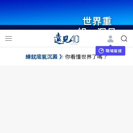
世界重
組・洞見
未來 與
世界領袖
職場雷達
練就底氣沉澱
你看懂世界了嗎？
同行