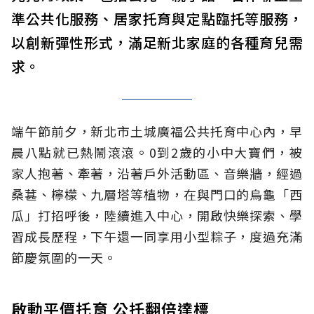
準公共化服務、居家托育與定點臨托等服務，
以創新彈性形式，滿足新北家庭的各種育兒需
求。
端午節前夕，新北市土城廣福公共托育中心內，早
晨八點就已熱鬧滾滾。0到2歲的小中大寶們，被
家人抱著、牽著，沿著戶外活動區、音樂牆，經過
桑葚、檸檬、九層塔等植物，在與門口的烏龜「西
瓜」打招呼後，陸續進入中心，開啟快樂探索、學
習成長歷程，下午還一同享用小型粽子，度過充滿
節慶氛圍的一天。
啟動平價托育 公托翻倍達標