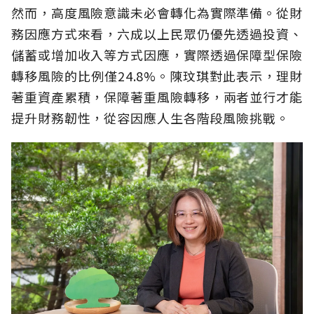
然而，高度風險意識未必會轉化為實際準備。從財
務因應方式來看，六成以上民眾仍優先透過投資、
儲蓄或增加收入等方式因應，實際透過保障型保險
轉移風險的比例僅24.8%。陳玟琪對此表示，理財
著重資產累積，保障著重風險轉移，兩者並行才能
提升財務韌性，從容因應人生各階段風險挑戰。