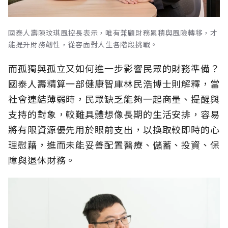
國泰人壽陳玟琪風控長表示，唯有兼顧財務累積與風險轉移，才
能提升財務韌性，從容面對人生各階段挑戰。
而孤獨與孤立又如何進一步影響民眾的財務準備？
國泰人壽精算一部健康智庫林民浩博士則解釋，當
社會連結薄弱時，民眾缺乏能夠一起商量、提醒與
支持的對象，較難具體想像長期的生活安排，容易
將有限資源優先用於眼前支出，以換取較即時的心
理慰藉，進而未能妥善配置醫療、儲蓄、投資、保
障與退休財務。