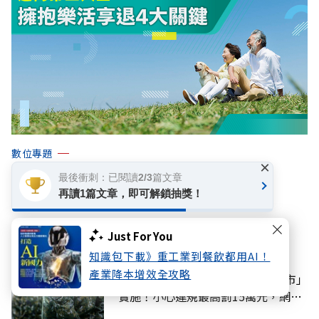
數位專題
×
邁向第三人生 擁抱樂活享退4大關鍵
最後衝刺：已閱讀2/3篇文章
再讀1篇文章，即可解鎖抽獎！
你可能感興趣
Just For You
知識包下載》重工業到餐飲都用AI！
話題
產業降本增效全攻略
城鎮韌性防空演習8/10今天「7縣市」
實施！小心違規最高罰15萬元，網路
降速時間一覽