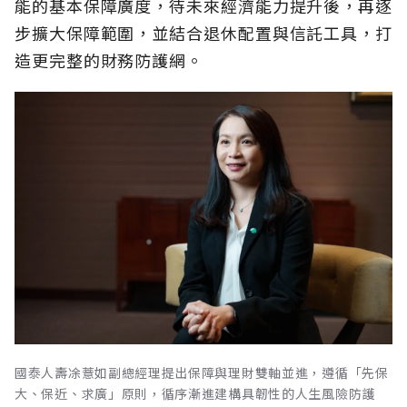
能的基本保障廣度，待未來經濟能力提升後，再逐
步擴大保障範圍，並結合退休配置與信託工具，打
造更完整的財務防護網。
國泰人壽凃薏如副總經理提出保障與理財雙軸並進，遵循「先保
大、保近、求廣」原則，循序漸進建構具韌性的人生風險防護