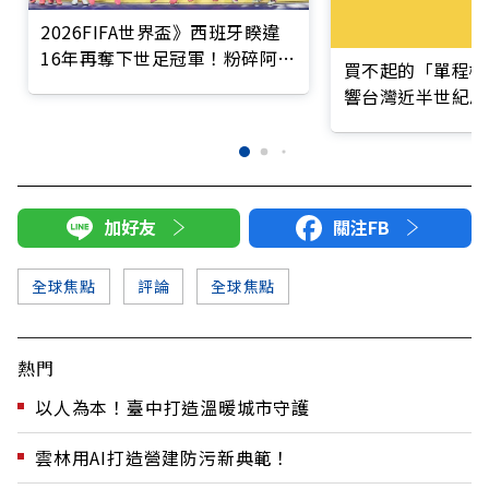
2026FIFA世界盃》西班牙睽違
16年再奪下世足冠軍！粉碎阿根
買不起的「單程機
廷二連霸之夢，贏得隊史第2座
響台灣近半世紀思
大力神盃
加好友
關注FB
全球焦點
評論
全球焦點
熱門
以人為本！臺中打造溫暖城市守護
雲林用AI打造營建防污新典範！