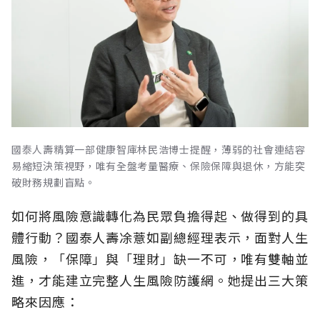
國泰人壽精算一部健康智庫林民浩博士提醒，薄弱的社會連結容
易縮短決策視野，唯有全盤考量醫療、保險保障與退休，方能突
破財務規劃盲點。
如何將風險意識轉化為民眾負擔得起、做得到的具
體行動？國泰人壽凃薏如副總經理表示，面對人生
風險，「保障」與「理財」缺一不可，唯有雙軸並
進，才能建立完整人生風險防護網。她提出三大策
略來因應：