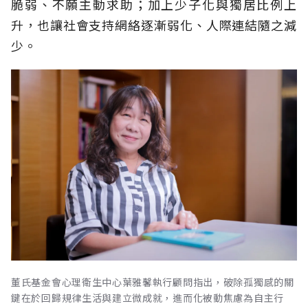
脆弱、不願主動求助；加上少子化與獨居比例上
升，也讓社會支持網絡逐漸弱化、人際連結隨之減
少。
董氏基金會心理衛生中心葉雅馨執行顧問指出，破除孤獨感的關
鍵在於回歸規律生活與建立微成就，進而化被動焦慮為自主行