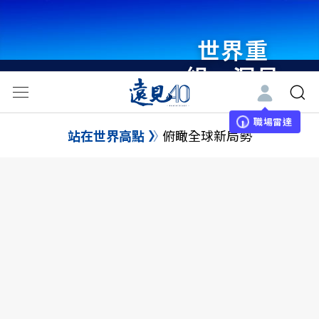
世界重
組・洞見
未來 與
世界領袖
職場雷達
站在世界高點
俯瞰全球新局勢
同行