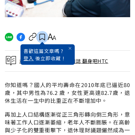
喜歡這篇文章嗎 ?
登入
後立即收藏 !
本文出自 2012 / 1月號雜誌 翻身吧HTC
你知道嗎？國人的平均壽命在2010年底已逼近80
歲，其中男性為76.2 歲，女性更高達82.7歲，退
休生活在一生中的比重正在不斷增加中。
再加上人口結構逐漸從正三角形轉向倒三角形，意
味著工作人口逐漸萎縮，老年人不斷膨脹。在高齡
與少子化的雙重衝擊下，退休理財議題儼然成為一