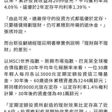
以來，累計投資收益為2099億元，平均獲利率為
4.09％，遠優於2年定存平均利率1.39％。
「由此可見，連最保守的投資方式都能優於定存，
只要穩健規劃理財，仍可累積到所需的退休金，」
張琇玲說。
而台新投顧總經理莊明書舉實例說明「理財與不理
財」的差別。
以MSCI世界指數、新興市場指數、巴克萊全球複
合債指數近10年平均年化報酬率來看，一位30歲
年輕人每月各以3000元定期定額投資這三種基
金，30年後、60歲退休累積資產為3244萬餘元；
將同樣的9000元放在定存，以定存利率1.4％複利
計算，30年後的資產僅為491萬餘元。
「定期定額投資所創造的理財效果比定存高了近
6.6倍，投資複利愈早開始效果愈可觀，」莊明書