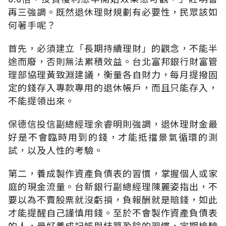
再三強調。既然退休理財規劃有必要性，民眾該如
何著手呢？
首先，必須建立「長期持續理財」的觀念，不能半
途而廢，否則無法累積效益。台北富邦銀行財富管
理部協理黃致淵建議，衡量各自財力，每月提撥固
定的錢存入專款專用的退休帳戶，而且只能存入，
不能提領出來。
保德信投信副總經理余睿明則強調，退休理財金最
好是不會臨時用到的錢，才能抵擋景氣循環的測
試，以及人性的考驗。
第二，養成製作資產負債表的習慣，掌握個人或家
庭的現金流量。台新銀行副總經理陳麗姿指出，不
要以為不賣股票就沒虧損，負報酬就是賠錢，如此
才能提醒自己謹慎用錢。至於不會製作資產負債表
的人，最好養成記帳與結算盈餘的習慣，定期檢驗