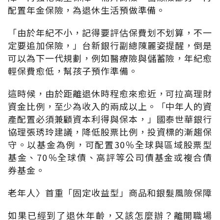
配置年金保險，為退休生活預做準備。
「由於年紀不小，記得要評估保費划不划算，不一
定要追加保險，」台新銀行副總陳麗姿提醒，倒是
可以為下一代規劃，例如醫療險與儲蓄險，年紀愈
輕保費愈低，幫孩子預作準備。
這時候，由於距離退休時程愈來愈近，可拉高理財
資金比例，至少為收入的兩成以上。「中年人的資
產配置必須兼顧資本利得與保本，」國泰世華銀行
協理張琇玲建議，降低股票比例，投資標的漸趨保
守。以基金為例，可配置30％全球與區域股票型
基金、70％全球債、高評等公司債基金或複合債
券基金。
老年人〉首重「固定收益型」商品和銀髮風險保障
如果已經到了退休年齡，又該怎麼辦？離開職場