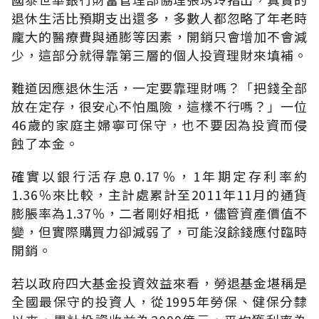
退休生活比預期支出還多，多數人都忽略了年老時
龐大的醫療費與通膨等因素，開銷只會增加不會減
少，這部分就得靠第三層的個人投資理財來填補。
難道因應退休生活，一定要靠理財嗎？「把錢全部
放在定存，很安心不怕風險，這樣不行嗎？」一位
46歲的家庭主婦寧可保守，也不要因為投資而侵
蝕了本金。
確實以銀行活存息0.17％，1年期定存利率約
1.36％來比較，主計處累計至2011年11月的通貨
膨脹率為1.37％，二者剛好相抵，儘管資產價值不
變，但實際購買力卻減弱了，可能沒餘錢應付臨時
開銷。
若以政府四大基金投資效益來看，勞退基金堪稱是
全國最保守的投資人，從1995年勞保、健保分隸