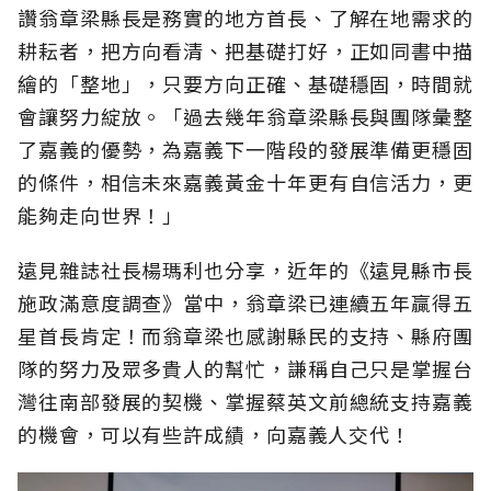
讚翁章梁縣長是務實的地方首長、了解在地需求的
耕耘者，把方向看清、把基礎打好，正如同書中描
繪的「整地」，只要方向正確、基礎穩固，時間就
會讓努力綻放。「過去幾年翁章梁縣長與團隊彙整
了嘉義的優勢，為嘉義下一階段的發展準備更穩固
的條件，相信未來嘉義黃金十年更有自信活力，更
能夠走向世界！」
遠見雜誌社長楊瑪利也分享，近年的《遠見縣市長
施政滿意度調查》當中，翁章梁已連續五年贏得五
星首長肯定！而翁章梁也感謝縣民的支持、縣府團
隊的努力及眾多貴人的幫忙，謙稱自己只是掌握台
灣往南部發展的契機、掌握蔡英文前總統支持嘉義
的機會，可以有些許成績，向嘉義人交代！