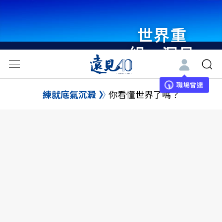
世界重
組・洞見
未來 與
世界領袖
職場雷達
練就底氣沉澱
你看懂世界了嗎？
同行