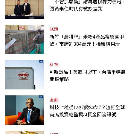
「不會那麼衝」謝再居接棒力積電，
跟黃崇仁時代有微妙差異
話題
新竹「農耕牌」米粉4產品複驗含甲
醛，市府罰384萬元！檢驗結果清單
一覽
科技
AI新戰局！美韓同盟下，台灣半導體
關鍵策略
金融
科技七雄從Lag7變Safe7？渣打全球
首席投資總監揭AI資金回流訊號