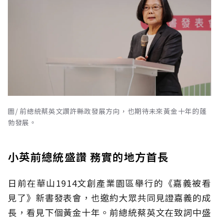
圖/ 前總統蔡英文讚許縣政發展方向，也期待未來黃金十年的蓬
勃發展。
小英前總統盛讚 務實的地方首長
日前在華山1914文創產業園區舉行的《嘉義被看
見了》新書發表會，也邀約大眾共同見證嘉義的成
長，看見下個黃金十年。前總統蔡英文在致詞中盛