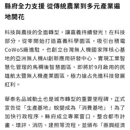
縣府全力支援 從傳統農業到多元產業遍
地開花
科技與農技的全面轉型，讓嘉義持續發光！在科技
部分，從零開始打造嘉義科學園區，吸引台積電
CoWoS廠進駐，也創立台灣無人機國家隊核心基
地的亞洲無人機AI創新應用研發中心、實現工業智
慧化管理的馬稠後智慧園區、即將於9月啟用的民
雄航太暨無人機產業園區，極力搶占先進科技發展
紅利。
華泰名品城動土也是城市轉型的重要里程碑，正式
宣告從「生產基地」蛻變成為「消費基地」！為了
加快行政程序，縣府成立專案窗口，整合都市計
畫、環評、消防、建照等流程，並頒布「振興經濟