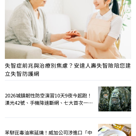
失智症前兆與治療別焦慮？安達人壽失智險陪您建
立失智防護網
2026城鎮韌性防空演習10天9夜今起跑！
漢光42號、手機降速斷網、七大首次一次
全看
苯駢芘毒油案延燒！威加公司涉進口「中