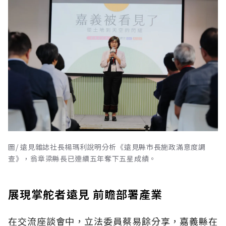
圖/ 遠見雜誌社長楊瑪利說明分析《遠見縣市長施政滿意度調
查》，翁章梁縣長已連續五年奪下五星成績。
展現掌舵者遠見 前瞻部署產業
在交流座談會中，立法委員蔡易餘分享，嘉義縣在