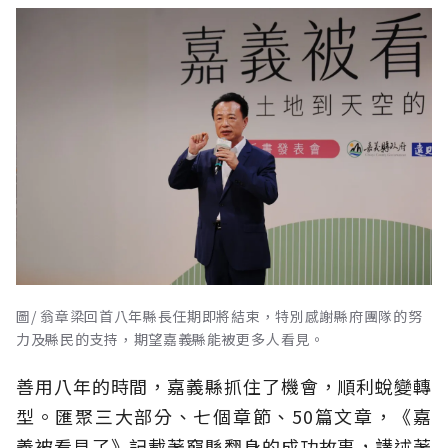
圖/ 翁章梁回首八年縣長任期即將結束，特別感謝縣府團隊的努
力及縣民的支持，期望嘉義縣能被更多人看見。
善用八年的時間，嘉義縣抓住了機會，順利蛻變轉
型。匯聚三大部分、七個章節、50篇文章，《嘉
義被看見了》記載著窮縣翻身的成功故事，講述著