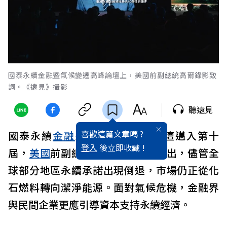
國泰永續金融暨氣候變遷高峰論壇上，美國前副總統高爾錄影致
詞。《遠見》攝影
聽遠見
喜歡這篇文章嗎 ?
國泰永續
金融
暨
氣候變遷
高峰論壇邁入第十
登入
後立即收藏 !
屆，
美國
前副總統高爾錄影致詞指出，儘管全
球部分地區永續承諾出現倒退，市場仍正從化
石燃料轉向潔淨能源。面對氣候危機，金融界
與民間企業更應引導資本支持永續經濟。