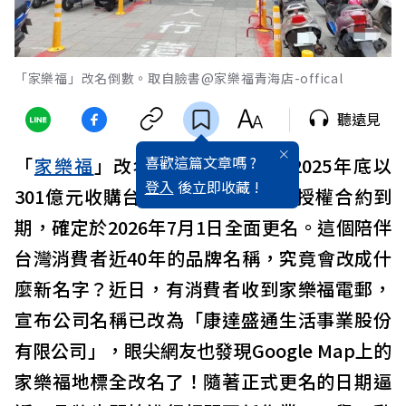
「家樂福」改名倒數。取自臉書@家樂福青海店-offical
聽遠見
喜歡這篇文章嗎 ?
「
家樂福
」改名倒數！
統一集團
2025年底以
登入
後立即收藏 !
301億元收購台灣家樂福，因品牌授權合約到
期，確定於2026年7月1日全面更名。這個陪伴
台灣消費者近40年的品牌名稱，究竟會改成什
麼新名字？近日，有消費者收到家樂福電郵，
宣布公司名稱已改為「康達盛通生活事業股份
有限公司」，眼尖網友也發現Google Map上的
家樂福地標全改名了！隨著正式更名的日期逼