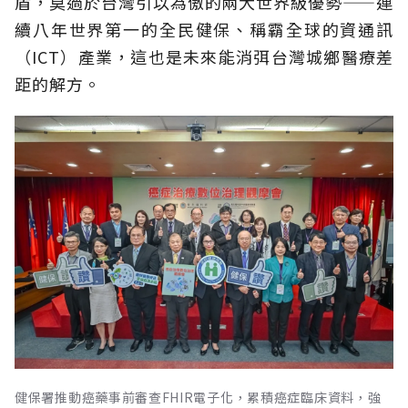
盾，莫過於台灣引以為傲的兩大世界級優勢——連
續八年世界第一的全民健保、稱霸全球的資通訊
（ICT）產業，這也是未來能消弭台灣城鄉醫療差
距的解方。
健保署推動癌藥事前審查FHIR電子化，累積癌症臨床資料，強