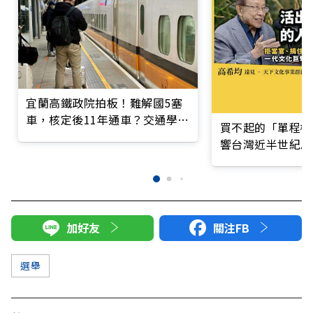
宜蘭高鐵政院拍板！難解國5塞
車，核定後11年通車？交通學
買不起的「單程機
者：高鐵北延恐讓兩鐵雙輸
響台灣近半世紀思
加好友
關注FB
選舉