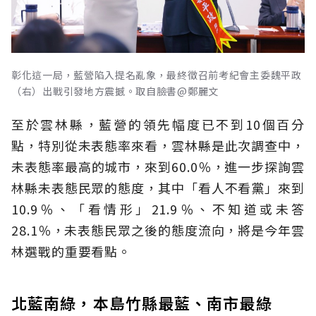
彰化這一局，藍營陷入提名亂象，最終徵召前考紀會主委魏平政
（右）出戰引發地方震撼。取自臉書@鄭麗文
至於雲林縣，藍營的領先幅度已不到10個百分
點，特別從未表態率來看，雲林縣是此次調查中，
未表態率最高的城市，來到60.0％，進一步探詢雲
林縣未表態民眾的態度，其中「看人不看黨」來到
10.9％、「看情形」21.9％、不知道或未答
28.1％，未表態民眾之後的態度流向，將是今年雲
林選戰的重要看點。
北藍南綠，本島竹縣最藍、南市最綠