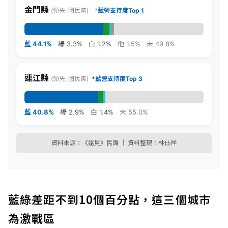
金門縣
(領先: 國民黨) *
藍營支持度Top 1
藍 44.1%
綠 3.3%
白 1.2%
他 1.5%
未 49.8%
連江縣
(領先: 國民黨)
*
藍營支持度Top 3
藍 40.8%
綠 2.9%
白 1.4%
未 55.0%
資料來源：《遠見》民調 ｜ 資料整理：林仕祥
藍綠差距不到10個百分點，這三個城市
為激戰區