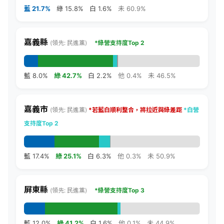
藍 21.7%
綠 15.8%
白 1.6%
未 60.9%
嘉義縣
(領先: 民進黨)
*綠營支持度Top 2
藍 8.0%
綠 42.7%
白 2.2%
他 0.4%
未 46.5%
嘉義市
(領先: 民進黨)
*若藍白順利整合，將拉近與綠差距
*白營
支持度Top 2
藍 17.4%
綠 25.1%
白 6.3%
他 0.3%
未 50.9%
屏東縣
(領先: 民進黨)
*
綠營支持度Top 3
藍 12.0%
綠 41.2%
白 1.6%
他 0.1%
未 44.9%