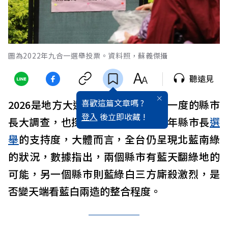
圖為2022年九合一選舉投票。資料照，蘇義傑攝
聽遠見
喜歡這篇文章嗎 ?
2026是地方大選年，《遠見》一年一度的縣市
登入
後立即收藏 !
長大調查，也探詢22縣市民眾對今年縣市長
選
舉
的支持度，大體而言，全台仍呈現北藍南綠
的狀況，數據指出，兩個縣市有藍天翻綠地的
可能，另一個縣市則藍綠白三方廝殺激烈，是
否變天端看藍白兩造的整合程度。