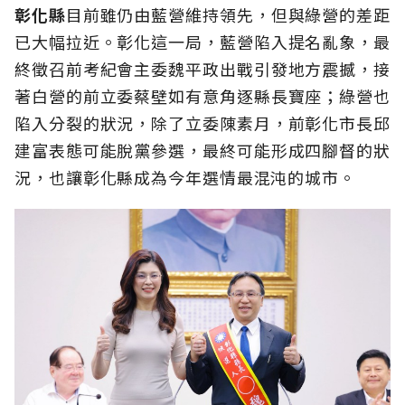
彰化縣
目前雖仍由藍營維持領先，但與綠營的差距
已大幅拉近。彰化這一局，藍營陷入提名亂象，最
終徵召前考紀會主委魏平政出戰引發地方震撼，接
著白營的前立委蔡壁如有意角逐縣長寶座；綠營也
陷入分裂的狀況，除了立委陳素月，前彰化市長邱
建富表態可能脫黨參選，最終可能形成四腳督的狀
況，也讓彰化縣成為今年選情最混沌的城市。