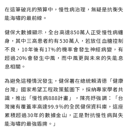
在這筆破兆的預算中，慢性病治理，無疑是抗衡失
能海嘯的最前線。
健保大數據顯示，全台高達850萬人正受慢性病纏
身，其中三高患者約有530萬人，若放任血糖控制
不良，10年後有17%的機率會發生神經病變，有
超過20%會發生中風，而中風更與未來的失能息
息相關。
為避免這種情況發生，健保署在總統賴清德「健康
台灣」國家希望工程政策藍圖下，採納專家學者共
識，推出「慢性病888計畫」，陳亮妤強調：「台
灣擁有覆蓋率高達99.9％的全民健保資料庫，這座
累積超過30年的數據金山，正是對抗慢性病與失
能海嘯的最強盾牌。」