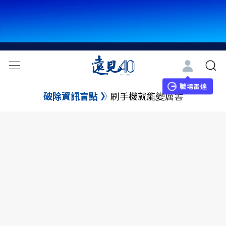
職場雷達
破除資訊盲點
刷手機就能變厲害