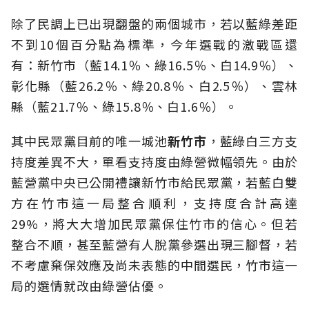
除了民調上已出現翻盤的兩個城市，若以藍綠差距
不到10個百分點為標準，今年選戰的激戰區還
有：新竹市（藍14.1％、綠16.5％、白14.9％）、
彰化縣（藍26.2％、綠20.8％、白2.5％）、雲林
縣（藍21.7％、綠15.8％、白1.6％）。
其中民眾黨目前的唯一城池
新竹市
，藍綠白三方支
持度差異不大，單看支持度由綠營微幅領先。由於
藍營黨中央已公開禮讓新竹市給民眾黨，若藍白雙
方在竹市這一局整合順利，支持度合計高達
29%，將大大增加民眾黨保住竹市的信心。但若
整合不順，甚至藍營有人脫黨參選出現三腳督，若
不考慮棄保效應及尚未表態的中間選民，竹市這一
局的選情就改由綠營佔優。