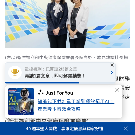
(左起)衛生福利部中央健康保險署署長陳亮妤、遠見雜誌社長楊
×
瑪利。
最後衝刺：已閱讀2/3篇文章
再讀1篇文章，即可解鎖抽獎！
從慢性病控制、癌症篩檢與治療，再到人力與財務
的長期健全，健保署推動的系列改革正織起一張安
Just For You
全網，讓更多人不僅活得老、活得好，還要一起走
知識包下載》重工業到餐飲都用AI！
向健康且充滿活力的「不老台灣」。
產業降本增效全攻略
(衛生福利部中央健康保險署廣告)
40 週年盛大開啟！享限定優惠與獨家好禮