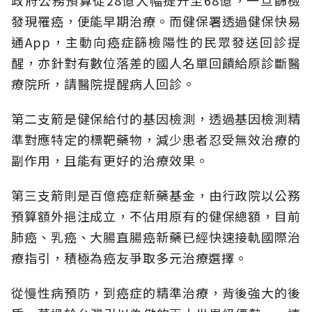
政府公務預算從28億大幅提升至68億，一旦篩檢
發現罹癌，便能早期治療。而健保署透過健保快易
通App，主動向癌症篩檢陽性的民眾發送回診提
醒，亦針對有數位落差的國人名單回饋給原診斷醫
療院所，請醫院提醒病人回診。
第二支箭是健保給付的基因檢測，透過基因檢測精
準對應特定的標靶藥物，減少患者忍受無效治療的
副作用，且能有更好的治療效果。
第三支箭則是百億癌症新藥基金，由行政院以公務
預算額外挹注成立，不佔用原有的健保總額，目前
肺癌、乳癌、大腸直腸癌新藥已經快速接軌國際治
療指引，積極為癌友爭取多元治療選擇。
從慢性病預防，到癌症的精準治療，背後強大的後