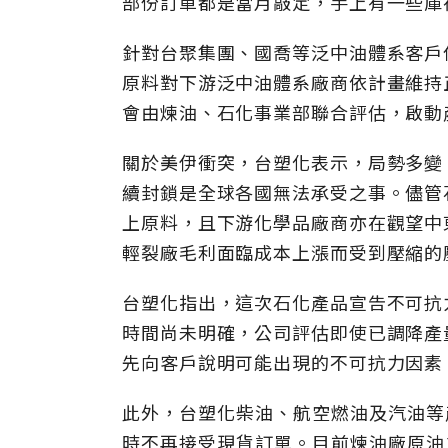
部份訂單都是當月敲定，手上有一些庫
針對台聚集團、國喬等泛中油體系客戶
原料對下游泛中油體系廠商依計畫維持
會由煉油、石化事業部聯合評估，啟動
關於美伊衝突，台塑化表示，局勢多變
續封鎖是全球各國無法承受之事。儘管
上原料，且下游化學品廠商亦在觀望中
輕裂廠毛利面臨成本上漲而受到壓縮的
台塑化指出，這次石化產品宣告不可抗
時間尚未明確，公司評估即使已調降產
先向客戶說明可能出現的不可抗力因素
此外，台塑化柴油、航空燃油及汽油等
時不再接受現貨訂單。目前煉油廠原油