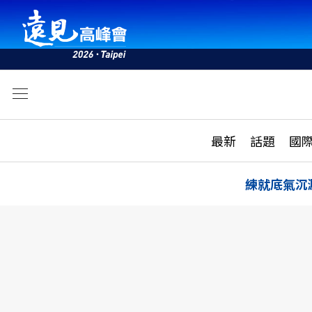
文
最新
最新
話題
國
雜誌目錄
活動
話題
AI
練就底氣沉
學堂
專題報導
科技
教育
遠見ON AIR
影音
合作