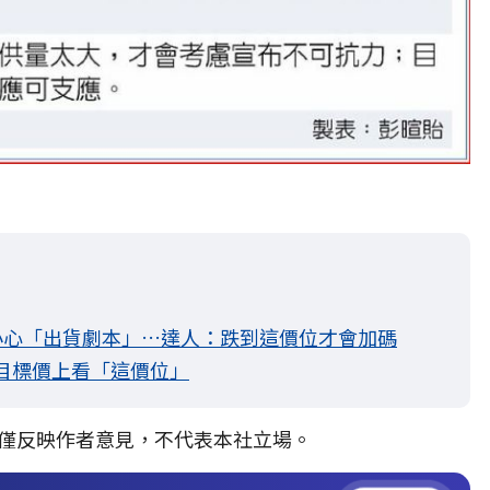
 小心「出貨劇本」…達人：跌到這價位才會加碼
 目標價上看「這價位」
僅反映作者意見，不代表本社立場。