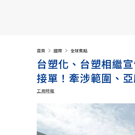
【遠見40週年慶】訂《遠見》贈實用家電3選1+暢銷好
首頁
國際
全球焦點
台塑化、台塑相繼宣
接單！牽涉範圍、亞
工商時報
加入追蹤
工商時報