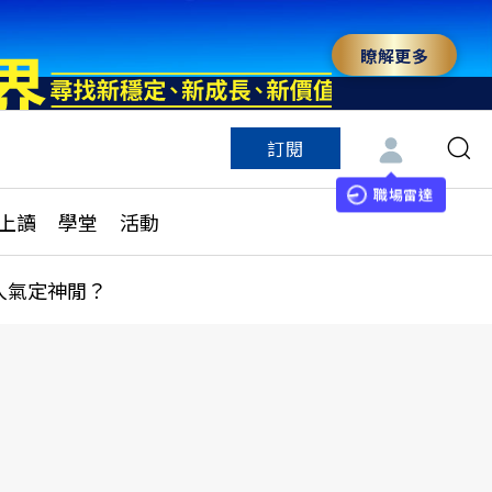
瞭解更多
訂閱
特色頻道
訂閱
見線上讀
ESG遠見
職場雷達
上讀
學堂
活動
多訂閱方案
城市學
刊購買
健康遠見
人氣定神閒？
子報訂閱
華人精英論壇
享知識包
領導影響力學院