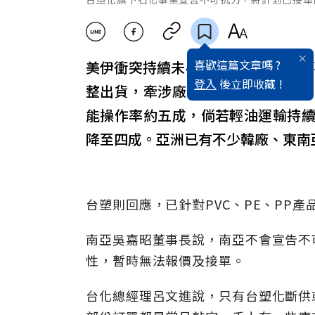
喜歡這篇文章嗎 ?
美伊衝突持續未歇，台塑化旗下石化
登入
後立即收藏 !
整出貨，牽涉廠商將以台塑、
台化
能操作率約五成，倘若輕油運輸持
降至四成。亞洲已有不少韓廠、東南
台塑則回應，已針對PVC、PE、PP
南亞吳嘉昭董事長說，南亞不會宣告不
性，暫時無法報價及接單。
台化總經理呂文進說，只有台塑化斷供