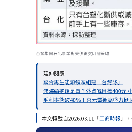
台塑集團石化事業對美伊衝突因應策略
延伸閱讀
聯合再生能源領頭組建「台灣隊」
鴻海續抱還是賣？外資喊目標400元
毛利率衝破40％！京元電獲高盛力挺
本文轉載自2026.03.11「
工商時報
」，