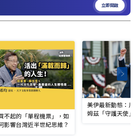
立即開啟
美伊最新動態：川
姆茲「守護天使」
買不起的「單程機票」，如
20%貨物過路費
何影響台灣近半世紀思維？