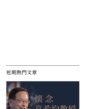
近期熱門文章
普自封荷
新聞淪為AI飼料？讀者回站
銀
，收
不到一成，亞洲媒體的三條
歲
出路
意