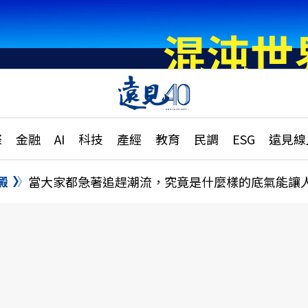
章
特輯
文章
大學升學、職涯攻略
遠
際
金融
AI
科技
產經
教育
民調
ESG
遠見線
國際
更
縣市施政調查全解析
金融
單
民調
澱
當大家都急著追趕潮流，究竟是什麼樣的底氣能讓
產經
電
好享生活
獨
專欄