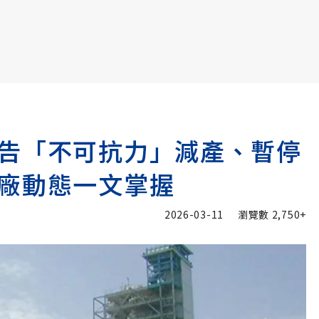
書6選3 特價 3,980 元
告「不可抗力」減產、暫停
廠動態一文掌握
2026-03-11
瀏覽數
2,750+