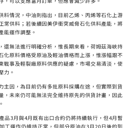
存，可以支應當月訂單，但應會減少許多。
供料情況，中油則指出，目前乙烯、丙烯等石化上游
正常供料；若後續因美伊衝突威脅石化供料產能，將
產能運作調整。
，還無法進行明確分析，惟長期來看，荷姆茲海峽持
石化原料價格受原油及輕油價格而上漲，惟漲幅跟不
東戰事及輕裂廠原料供應的疑慮，市場交易清淡，使
壓力。
力主因，為目前仍有多批原料採購在途，但實際到貨
量，未來仍可能無法完全維持原先的供貨計畫，因此
。
產品3月與4月既有出口合約仍將持續執行，但4月暫
加工運作仍維持正常，但部分原油在3月20日後的到