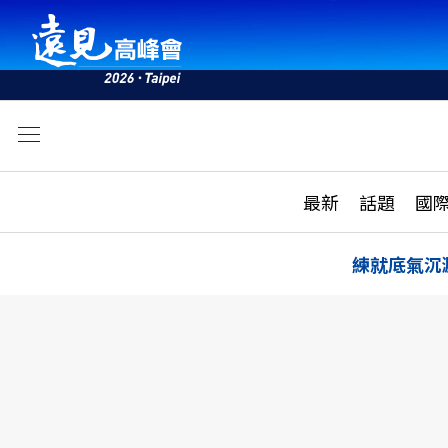
文
最新
最新
話題
國
雜誌目錄
活動
話題
AI
練就底氣沉
學堂
專題報導
科技
教育
遠見ON AIR
影音
合作