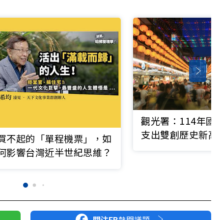
觀光署：114年國
支出雙創歷史新高
買不起的「單程機票」，如
費首破兆
何影響台灣近半世紀思維？
關注FB
熱門議題