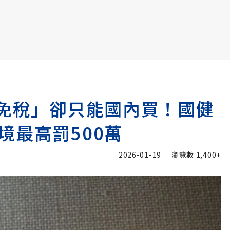
書6選3 特價 3,980 元
境免稅」卻只能國內買！國健
境最高罰500萬
2026-01-19
瀏覽數
1,400+