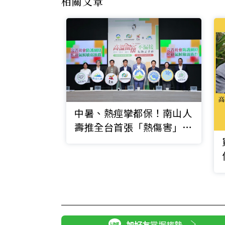
相關文章
中暑、熱痙攣都保！南山人
壽推全台首張「熱傷害」微
保，住院賠１萬
加好友
掌握趨勢