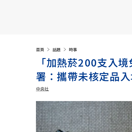
【遠見40週年慶】訂《遠見》贈實用家電3選1+暢銷好
首頁
話題
時事
「加熱菸200支入
署：攜帶未核定品入
中央社
加入追蹤
中央社