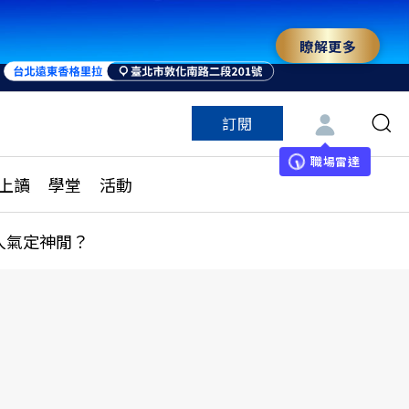
瞭解更多
訂閱
特色頻道
訂閱
見線上讀
ESG遠見
職場雷達
上讀
學堂
活動
多訂閱方案
城市學
刊購買
健康遠見
人氣定神閒？
子報訂閱
華人精英論壇
享知識包
領導影響力學院