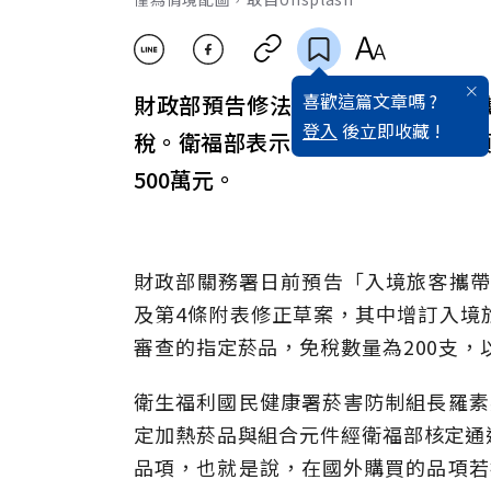
喜歡這篇文章嗎 ?
財政部預告修法自2月1日起，旅客
登入
後立即收藏 !
稅。衛福部表示，國內核定通過品
500萬元。
財政部關務署日前預告「入境旅客攜帶行
及第4條附表修正草案，其中增訂入境
審查的指定菸品，免稅數量為200支，
衛生福利國民健康署菸害防制組長羅素
定加熱菸品與組合元件經衛福部核定通
品項，也就是說，在國外購買的品項若