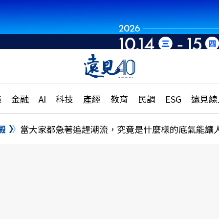
章
特輯
文章
大學升學、職涯攻略
遠
際
金融
AI
科技
產經
教育
民調
ESG
遠見線
國際
更
縣市施政調查全解析
金融
單
民調
澱
當大家都急著追趕潮流，究竟是什麼樣的底氣能讓
產經
電
好享生活
獨
專欄