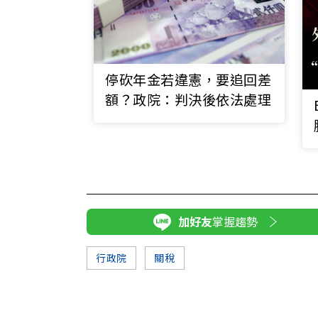
停砍年金若違憲，要追回差
額？政院：判決後依法處理
加好友
掌握趨勢
行政院
關稅