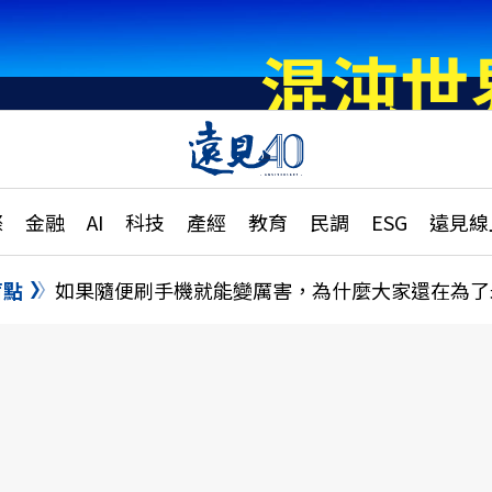
章
特輯
文章
大學升學、職涯攻略
遠
際
金融
AI
科技
產經
教育
民調
ESG
遠見線
國際
更
縣市施政調查全解析
金融
單
民調
盲點
如果隨便刷手機就能變厲害，為什麼大家還在為了
產經
電
好享生活
獨
專欄