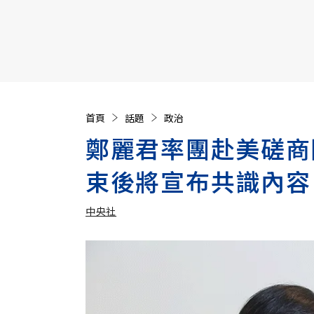
【遠見40週年慶】訂《遠見》贈實用家電3選1+暢銷好
首頁
話題
政治
鄭麗君率團赴美磋商
束後將宣布共識內容
中央社
加入追蹤
中央社