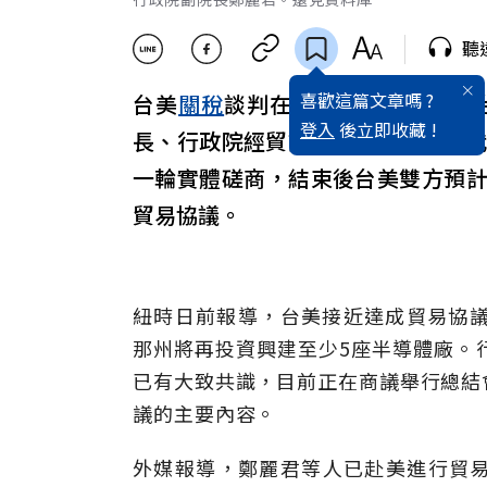
聽
喜歡這篇文章嗎 ?
台美
關稅
談判在最終階段，
行政院
登入
後立即收藏 !
長、行政院經貿談判辦公室總談判代
一輪實體磋商，結束後台美雙方預
貿易協議。
紐時日前報導，台美接近達成貿易協議
那州將再投資興建至少5座半導體廠。
已有大致共識，目前正在商議舉行總結
議的主要內容。
外媒報導，鄭麗君等人已赴美進行貿