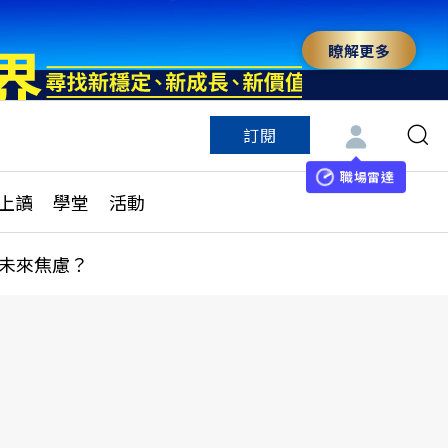
瞭解更多
訂閱
特色頻道
訂閱
見線上讀
ESG遠見
職場雷達
上讀
學堂
活動
多訂閱方案
城市學
刊購買
健康遠見
未來焦慮？
子報訂閱
華人精英論壇
享知識包
領導影響力學院