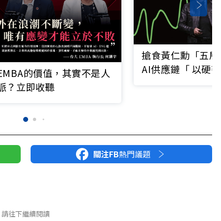
搶食黃仁勳「五層
AI供應鏈「 以硬
EMBA的價值，其實不是人
台廠最完整名單曝
脈？立即收聽
關注FB
熱門議題
請往下繼續閱讀