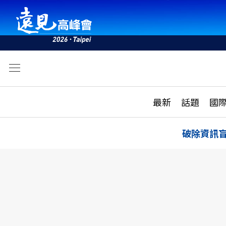
文
最新
最新
話題
國
雜誌目錄
活動
話題
AI
破除資訊
學堂
專題報導
科技
教育
遠見ON AIR
影音
合作